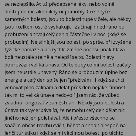
se nezlepšilo. Ať už předepsané léky, nebo volně
dostupné mi také nikdy nepomohly. Co se týče
samotných bolestí, jsou to bolesti tupé v čele, ale někdy
jsou i celkem ostré vyskakující. Začínají hned ráno po
probuzení a trvají celý den a částečně i v noci (když se
probudím). Nejsilnější jsou bolesti po sprše, při zvýšené
fyzické námaze a při rychlé změně počasí. Jinak hlava
bolí neustále stejně a nelepší se to. Bolesti hlavy
doprovází i veliká únava. Od té doby co mi bolesti začaly
jsem neustále unavený. Ráno se probouzím úplně bez
energie a celý den spíše jen "přežívám". I když se chci
věnovat plno zálibám a dělat přes den nějaké činnosti
tak mi to veliká únava nedovolí. Jsem rád, že vůbec
zvládnu fungovat v zaměstnání. Někdy jsou bolesti a
únava tak vyčerpávající, že nemohu celý den dělat nic
jiného než jen polehávat. Ale i přesto všechno se
snažím občas trochu cvičit, běhat a chodit alespoň na
lehčí turistiku i když se mi většinou bolesti po těchto