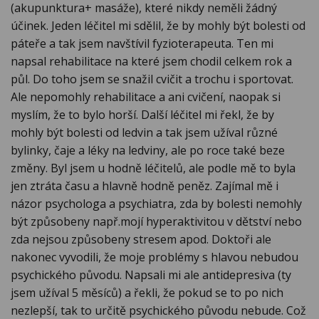
(akupunktura+ masáže), které nikdy neměli žádný
účinek. Jeden léčitel mi sdělil, že by mohly být bolesti od
páteře a tak jsem navštívil fyzioterapeuta. Ten mi
napsal rehabilitace na které jsem chodil celkem rok a
půl. Do toho jsem se snažil cvičit a trochu i sportovat.
Ale nepomohly rehabilitace a ani cvičení, naopak si
myslím, že to bylo horší. Další léčitel mi řekl, že by
mohly být bolesti od ledvin a tak jsem užíval různé
bylinky, čaje a léky na ledviny, ale po roce také beze
změny. Byl jsem u hodně léčitelů, ale podle mě to byla
jen ztráta času a hlavně hodně peněz. Zajímal mě i
názor psychologa a psychiatra, zda by bolesti nemohly
být způsobeny např.mojí hyperaktivitou v dětství nebo
zda nejsou způsobeny stresem apod. Doktoři ale
nakonec vyvodili, že moje problémy s hlavou nebudou
psychického původu. Napsali mi ale antidepresiva (ty
jsem užíval 5 měsíců) a řekli, že pokud se to po nich
nezlepší, tak to určitě psychického původu nebude. Což