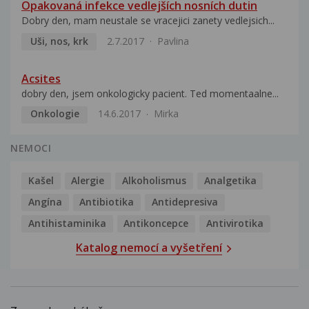
Opakovaná infekce vedlejších nosních dutin
Dobry den, mam neustale se vracejici zanety vedlejsich...
Uši, nos, krk
2.7.2017
Pavlina
Acsites
dobry den, jsem onkologicky pacient. Ted momentaalne...
Onkologie
14.6.2017
Mirka
NEMOCI
Kašel
Alergie
Alkoholismus
Analgetika
Angína
Antibiotika
Antidepresiva
Antihistaminika
Antikoncepce
Antivirotika
Katalog nemocí a vyšetření