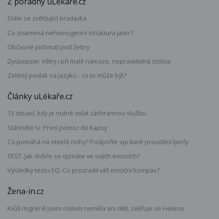
Z poradny uLékaře.cz
Stále se zvětšující bradavka
Co znamená nehomogenní struktura jater?
Občasné píchnutí pod žebry
Dyspepsie: Větry i při malé námaze, nepravidelná stolice
Zelený povlak na jazyku - co to může být?
Články uLékaře.cz
13 situací, kdy je nutné volat záchrannou službu
Stáhněte si: První pomoc do kapsy
Co pomáhá na oteklé nohy? Podpořte správné proudění lymfy
TEST: Jak dobře se vyznáte ve svých emocích?
Výsledky testu EQ: Co prozradil váš emoční kompas?
Žena-in.cz
Kvůli migréně jsem málem neměla ani děti, svěřuje se Helena