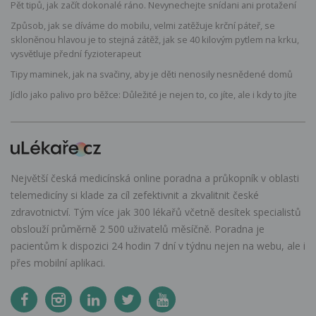
Pět tipů, jak začít dokonalé ráno. Nevynechejte snídani ani protažení
Způsob, jak se díváme do mobilu, velmi zatěžuje krční páteř, se
skloněnou hlavou je to stejná zátěž, jak se 40 kilovým pytlem na krku,
vysvětluje přední fyzioterapeut
Tipy maminek, jak na svačiny, aby je děti nenosily nesnědené domů
Jídlo jako palivo pro běžce: Důležité je nejen to, co jíte, ale i kdy to jíte
Největší česká medicínská online poradna a průkopník v oblasti
telemedicíny si klade za cíl zefektivnit a zkvalitnit české
zdravotnictví. Tým více jak 300 lékařů včetně desítek specialistů
obslouží průměrně 2 500 uživatelů měsíčně. Poradna je
pacientům k dispozici 24 hodin 7 dní v týdnu nejen na webu, ale i
přes mobilní aplikaci.