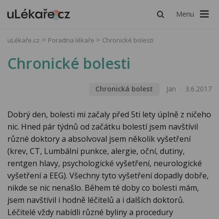
Menu
uLékaře.cz
Poradna lékaře
Chronické bolesti
Chronické bolesti
Chronická bolest
Jan
3.6.2017
Dobrý den, bolesti mi začaly před 5ti lety úplně z ničeho
nic. Hned pár týdnů od začátku bolestí jsem navštívil
různé doktory a absolvoval jsem několik vyšetření
(krev, CT, Lumbální punkce, alergie, oční, dutiny,
rentgen hlavy, psychologické vyšetření, neurologické
vyšetření a EEG). Všechny tyto vyšetření dopadly dobře,
nikde se nic nenašlo. Během té doby co bolesti mám,
jsem navštívil i hodně léčitelů a i dalších doktorů.
Léčitelé vždy nabídli různé byliny a procedury