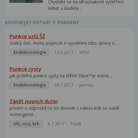
Chystáte se na ultrazvukové vyšetření
ledvin a kladete...
SOUVISEJÍCÍ DOTAZY Z PORADNY
Punkce uzlů ŠŽ
Dobrý den, mohu poprosit o vysvětlení této zprávy z...
Endokrinologie
13.6.2017
Míša
Punkce cysty
jak probíhá punkce cysty na štítné žláze??je nutná...
Endokrinologie
28.1.2017
Jarmila
Zánět nosních dutin
prosím o odpověd co lze dovodit z nálezu kde se uvádí:
Homogenní...
Uši, nos, krk
6.7.2017
Pavel