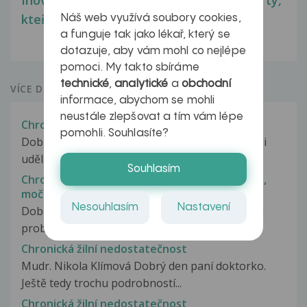
Inovativní léčba myastenie – naděje pro ty,
kteří ji...
Náš web využívá soubory cookies,
a funguje tak jako lékař, který se
dotazuje, aby vám mohl co nejlépe
pomoci. My takto sbíráme
technické
,
analytické
a
obchodní
VÍCE DOTAZŮ Z PORADNY
informace, abychom se mohli
neustále zlepšovat a tím vám lépe
Chronická žilní insuficience
pomohli. Souhlasíte?
Dobrý den nad kotníky na obouch nohách se mi
udělaly zarudlé fleky a trochu...
Souhlasím
Chronická žilní insuficience s kožními změnami,
močový infekt
Nesouhlasím
Nastavení
Dobrý den, moje maminka trpí od začátku roku
problémy s nohami a močovým měchýřem....
Chronická žilní nedostatečnost
Mudr. Nikola Klímová Dobrý den paní doktorko.
Ještě tedy trochu podrobností...
Chronická žilní nedostatečnost