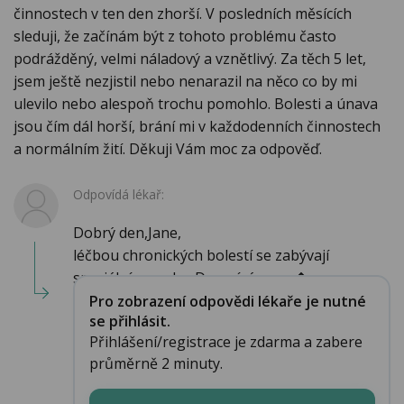
činnostech v ten den zhorší. V posledních měsících
sleduji, že začínám být z tohoto problému často
podrážděný, velmi náladový a vznětlivý. Za těch 5 let,
jsem ještě nezjistil nebo nenarazil na něco co by mi
ulevilo nebo alespoň trochu pomohlo. Bolesti a únava
jsou čím dál horší, brání mi v každodenních činnostech
a normálním žití. Děkuji Vám moc za odpověď.
Odpovídá lékař:
Dobrý den,Jane,
léčbou chronických bolestí se zabývají
speciální poradny.Domnívám, se,�...
Pro zobrazení odpovědi lékaře je nutné
se přihlásit.
Přihlášení/registrace je zdarma a zabere
průměrně 2 minuty.