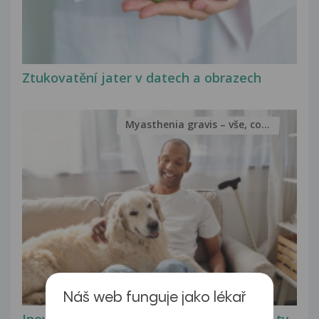
Ztukovatění jater v datech a obrazech
Myasthenia gravis – vše, co...
Náš web funguje jako lékař