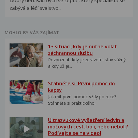
Dobrý den. Rád bych se zeptal, který specialista se
zabývá a léčí svalstvo...
MOHLO BY VÁS ZAJÍMAT
13 situací, kdy je nutné volat
záchrannou službu
Rozpoznat, kdy je zdravotní stav vážný
a kdy už je...
Stáhněte si: První pomoc do
kapsy
Jak mít první pomoc vždy po ruce?
Stáhněte si praktického...
Ultrazvukové vyšetření ledvin a
močových cest: bolí, nebo nebolí?
Podívejte se na video!