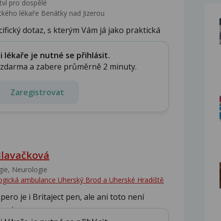
tví pro dospělé
kého lékaře Benátky nad Jizerou
ifický dotaz, s kterým Vám já jako praktická
lékaře je nutné se přihlásit.
e zdarma a zabere průměrně 2 minuty.
Zaregistrovat
lavačková
ie, Neurologie
gická ambulance Uherský Brod a Uherské Hradiště
ro je i Britaject pen, ale ani toto není
vot...