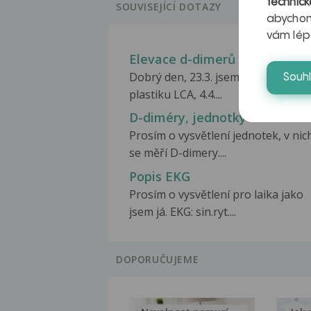
technick
SOUVISEJÍCÍ DOTAZY
abychom
vám lép
Elevace d-dimerů po operaci
Dobrý den, 23.3. jsem prodělala
Souh
plastiku LCA, 4.4....
D-diméry, jednotky
Prosím o vysvětlení jednotek, v nic
se měří D-dimery....
Popis EKG
Prosím o vysvětlení pro laika jako
jsem já. EKG: sin.ryt....
DOPORUČUJEME