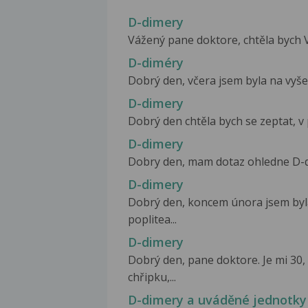
D-dimery
Vážený pane doktore, chtěla bych V
D-diméry
Dobrý den, včera jsem byla na vyšet
D-dimery
Dobrý den chtěla bych se zeptat, v 
D-dimery
Dobry den, mam dotaz ohledne D-dim
D-dimery
Dobrý den, koncem února jsem byl
poplitea...
D-dimery
Dobrý den, pane doktore. Je mi 30, 
chřipku,...
D-dimery a uváděné jednotky