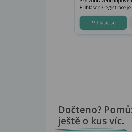
Pro zobrazení odpovědi 
Přihlášení/registrace j
Přihlásit se
Dočteno? Pomů
ještě o kus víc.