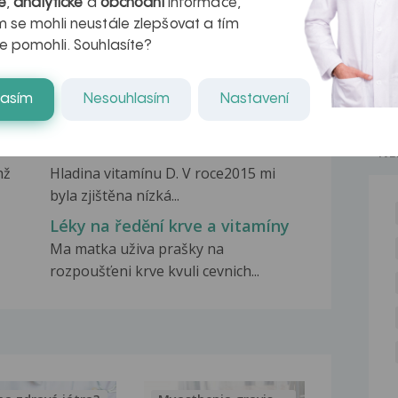
é
,
analytické
a
obchodní
informace,
 se mohli neustále zlepšovat a tím
e pomohli. Souhlasíte?
Zvětšené D-dimery
Dobrý den jezdím na Hematologii
lasím
Nesouhlasím
Nastavení
(D689 vada koagulace...
Hladina vit. D
NE
hž
Hladina vitamínu D. V roce2015 mi
byla zjištěna nízká...
Léky na ředění krve a vitamíny
Ma matka uživa prašky na
rozpoušťeni krve kvuli cevnich...