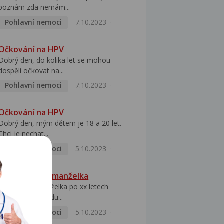
poznám zda nemám...
Pohlavní nemoci
7.10.2023
Očkování na HPV
Dobrý den, do kolika let se mohou
dospělí očkovat na...
Pohlavní nemoci
7.10.2023
Očkování na HPV
Dobrý den, mým dětem je 18 a 20 let.
Chci je nechat...
Pohlavní nemoci
5.10.2023
HPV pozitivní manželka
Dobrý den, manželka po xx letech
přivezla z Východu...
Pohlavní nemoci
5.10.2023