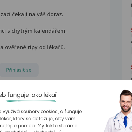
izací čekají na váš dotaz.
nci s chytrým kalendářem.
a ověřené tipy od lékařů.
Přihlásit se
b funguje jako lékař
 využívá soubory cookies, a funguje
 lékař, který se dotazuje, aby vám
 nejlépe pomoci. My takto sbíráme