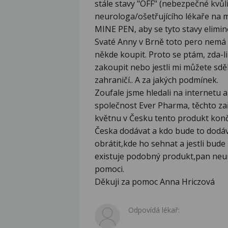
stále stavy "OFF" (nebezpečné kvůl
neurologa/ošetřujícího lékaře na 
MINE PEN, aby se tyto stavy elimin
Svaté Anny v Brně toto pero nemá 
někde koupit. Proto se ptám, zda-
zakoupit nebo jestli mi můžete sděl
zahraničí.. A za jakých podmínek.
Zoufale jsme hledali na internetu 
společnost Ever Pharma, těchto zař
květnu v Česku tento produkt končí
Česka dodávat a kdo bude to dodá
obrátit,kde ho sehnat a jestli bud
existuje podobný produkt,pan neu
pomoci.
Děkuji za pomoc Anna Hriczová
Odpovídá lékař: