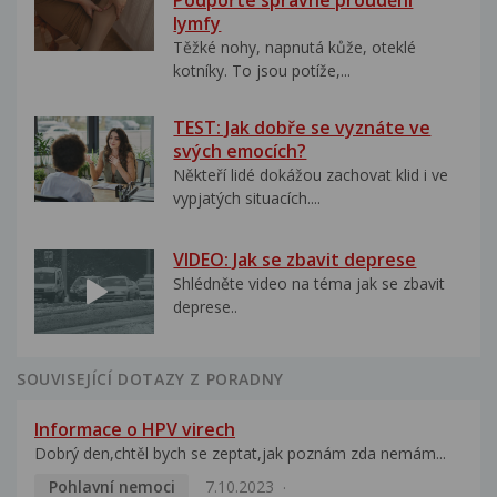
Podpořte správné proudění
lymfy
Těžké nohy, napnutá kůže, oteklé
kotníky. To jsou potíže,...
TEST: Jak dobře se vyznáte ve
svých emocích?
Někteří lidé dokážou zachovat klid i ve
vypjatých situacích....
VIDEO: Jak se zbavit deprese
Shlédněte video na téma jak se zbavit
deprese..
SOUVISEJÍCÍ DOTAZY Z PORADNY
Informace o HPV virech
Dobrý den,chtěl bych se zeptat,jak poznám zda nemám...
Pohlavní nemoci
7.10.2023