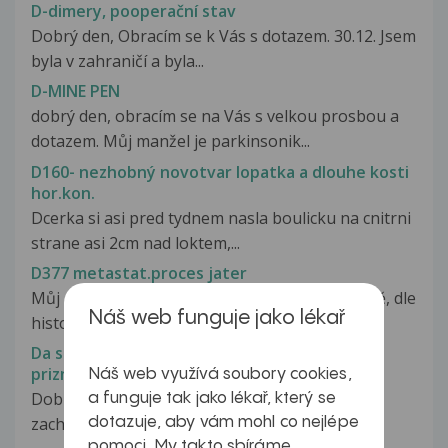
D-dimery, pooperační stav
Dobrý den, Obracím se k Vás s dotazem. 30.12. Jsem
byla v zahraničí a byla...
D-MINE PEN
dobrý den, obracím se na Vás s velkou prosbou a
dotazem. Můj manžel je parkinsonik...
D160- nezhobný novotvar lopatka a dlouhe kosti
hor.kon.
Dcerka si asi pred tydnem nasla boulicku na cnitrni
strane asi 2cm nad loktem,...
D377 metastat.proces jater
Můj přítel měl zjištěn v 11/2011 polyp v tl.střevě, dle
Náš web funguje jako lékař
histol.pozitivní, ten...
Da sa tento stav pripisat abstinencnym
priznakom z nahleho vynechania Frontinu?
Náš web využívá soubory cookies,
Dobry den, dva tyzdne som po pravidelnych
a funguje tak jako lékař, který se
zachvatoch z neurogennej tetanie uzivala...
dotazuje, aby vám mohl co nejlépe
pomoci. My takto sbíráme