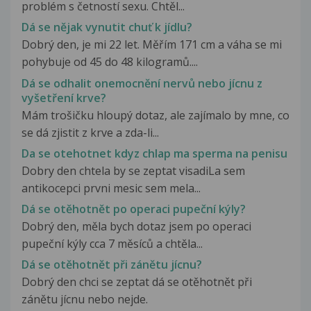
problém s četností sexu. Chtěl...
Dá se nějak vynutit chuť k jídlu?
Dobrý den, je mi 22 let. Měřím 171 cm a váha se mi
pohybuje od 45 do 48 kilogramů....
Dá se odhalit onemocnění nervů nebo jícnu z
vyšetření krve?
Mám trošičku hloupý dotaz, ale zajímalo by mne, co
se dá zjistit z krve a zda-li...
Da se otehotnet kdyz chlap ma sperma na penisu
Dobry den chtela by se zeptat visadiLa sem
antikocepci prvni mesic sem mela...
Dá se otěhotnět po operaci pupeční kýly?
Dobrý den, měla bych dotaz jsem po operaci
pupeční kýly cca 7 měsíců a chtěla...
Dá se otěhotnět při zánětu jícnu?
Dobrý den chci se zeptat dá se otěhotnět při
zánětu jícnu nebo nejde.