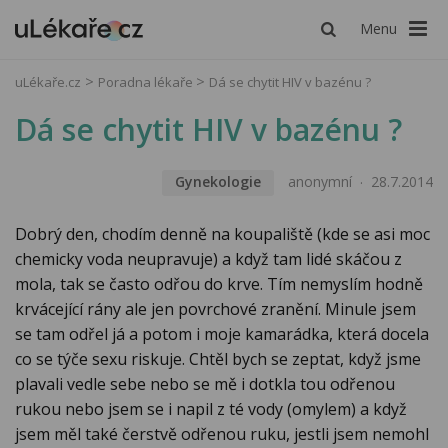
Menu
uLékaře.cz
Poradna lékaře
Dá se chytit HIV v bazénu ?
Dá se chytit HIV v bazénu ?
Gynekologie
anonymní
28.7.2014
Dobrý den, chodím denně na koupaliště (kde se asi moc
chemicky voda neupravuje) a když tam lidé skáčou z
mola, tak se často odřou do krve. Tím nemyslím hodně
krvácející rány ale jen povrchové zranění. Minule jsem
se tam odřel já a potom i moje kamarádka, která docela
co se týče sexu riskuje. Chtěl bych se zeptat, když jsme
plavali vedle sebe nebo se mě i dotkla tou odřenou
rukou nebo jsem se i napil z té vody (omylem) a když
jsem měl také čerstvě odřenou ruku, jestli jsem nemohl