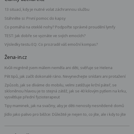
13 situací, kdy je nutné volat záchrannou službu
Stáhněte si: První pomoc do kapsy
Co pomáhá na oteklé nohy? Podpořte správné proudění lymfy
TEST: Jak dobře se vyznáte ve svých emocích?
Výsledky testu EQ: Co prozradil váš emoční kompas?
Žena-in.cz
Kvůli migréně jsem málem neměla ani děti, svěřuje se Helena
Pět tipů, jak začít dokonalé ráno. Nevynechejte snídani ani protažení
Způsob, jak se díváme do mobilu, velmi zatěžuje krční páteř, se
skloněnou hlavou je to stejná zátěž, jak se 40 kilovým pytlem na krku,
vysvětluje přední fyzioterapeut
Tipy maminek, jak na svačiny, aby je děti nenosily nesnědené domů
Jídlo jako palivo pro běžce: Důležité je nejen to, co jíte, ale i kdy to jíte