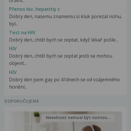
orální...
Přenos hiv, hepatitiy c
Dobry den, nasemu znamemu si kluk porezal nohu,
byl...
Test na HIV
Dobrý den, chtěl bych se zeptat, když lékař pošle...
HIV
Dobrý den, chtěl bych se zeptat jestli se mohou
objevit...
HIV
Dobrý den jsem gay po 41dnech se od vzájemného
honění...
DOPORUČUJEME
Nevolnost nemusí být nutnou...