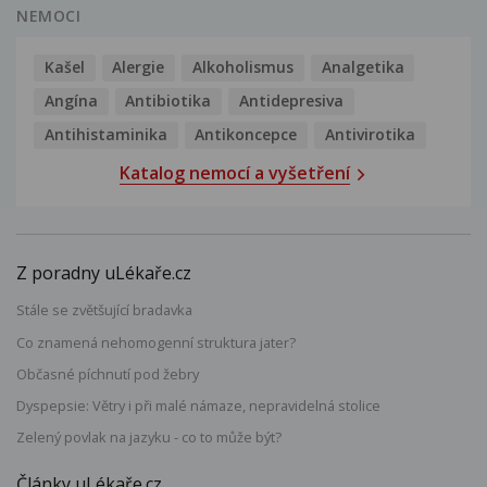
NEMOCI
Kašel
Alergie
Alkoholismus
Analgetika
Angína
Antibiotika
Antidepresiva
Antihistaminika
Antikoncepce
Antivirotika
Katalog nemocí a vyšetření
Z poradny uLékaře.cz
Stále se zvětšující bradavka
Co znamená nehomogenní struktura jater?
Občasné píchnutí pod žebry
Dyspepsie: Větry i při malé námaze, nepravidelná stolice
Zelený povlak na jazyku - co to může být?
Články uLékaře.cz