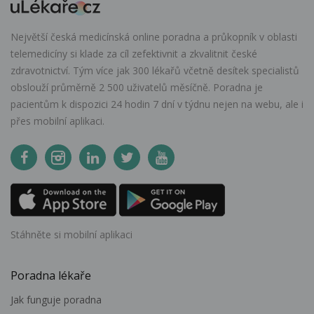
Největší česká medicínská online poradna a průkopník v oblasti
telemedicíny si klade za cíl zefektivnit a zkvalitnit české
zdravotnictví. Tým více jak 300 lékařů včetně desítek specialistů
obslouží průměrně 2 500 uživatelů měsíčně. Poradna je
pacientům k dispozici 24 hodin 7 dní v týdnu nejen na webu, ale i
přes mobilní aplikaci.
Stáhněte si mobilní aplikaci
Poradna lékaře
Jak funguje poradna