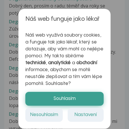
Dobrý den, prosím o radu: téměř dva roky se
potýkám s bolestmi zad v oblasti...
Náš web funguje jako lékař
Degenerativní změny bederní páteře
Zúžení L úseku páteřního kanálu a foramin v
Náš web využívá soubory cookies,
úrovni medlodorzálně se vyklenujících...
a funguje tak jako lékař, který se
Degenerativní změny C páteře
dotazuje, aby vám mohl co nejlépe
Dobrý den, RTG C páteře. Oploštění krční lordózy.
pomoci. My takto sbíráme
Deformace obratlových těl...
technické
,
analytické
a
obchodní
Degenerativní změny krční páteře
informace, abychom se mohli
Dobrý den, bylo mi diagnostikováno na MR
neustále zlepšovat a tím vám lépe
následující: Krční páteř napřímena,...
pomohli. Souhlasíte?
Degenerativní změny krční páteře
Dobrý den, v létě jsem začala trpět bolestí levé
Souhlasím
lopatky, úporným nočním pocením...
Degenerativní změny krční páteře
Nesouhlasím
Nastavení
Dobrý večer, pane doktore, prosím, mohl byste mi
vysvětlit nález z rtg krční...