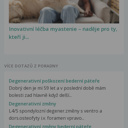
Inovativní léčba myastenie – naděje pro ty,
kteří ji...
VÍCE DOTAZŮ Z PORADNY
Degenerativní poškození bederní páteře
Dobrý den je mi 59 let a v poslední době mám
bolesti zad hlavně když delší...
Degenerativní změny
L4/5 spondylozní degener.změny s ventro a
dors.osteofyty i.v. foramen vpravo...
Degenerativní změny bederní páteře