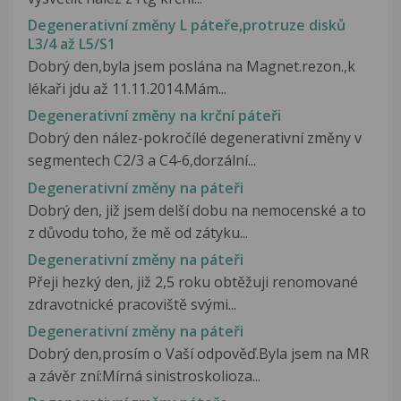
Degenerativní změny L páteře,protruze disků
L3/4 až L5/S1
Dobrý den,byla jsem poslána na Magnet.rezon.,k
lékaři jdu až 11.11.2014.Mám...
Degenerativní změny na krční páteři
Dobrý den nález-pokročílé degenerativní změny v
segmentech C2/3 a C4-6,dorzální...
Degenerativní změny na páteři
Dobrý den, již jsem delší dobu na nemocenské a to
z důvodu toho, že mě od zátyku...
Degenerativní změny na páteři
Přeji hezký den, již 2,5 roku obtěžuji renomované
zdravotnické pracoviště svými...
Degenerativní změny na páteři
Dobrý den,prosím o Vaší odpověď.Byla jsem na MR
a závěr zní:Mírná sinistroskolioza...