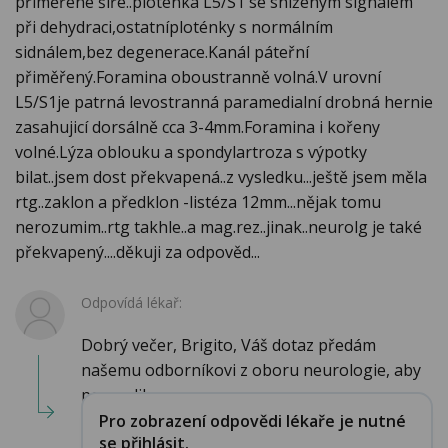
přiměřené šíře..ploténka L5/S1 se sníženým signálem
při dehydraci,ostatníploténky s normálním
sidnálem,bez degenerace.Kanál páteřní
přiměřený.Foramina oboustranně volná.V urovní
L5/S1je patrná levostranná paramedialní drobná hernie
zasahujicí dorsálně cca 3-4mm.Foramina i kořeny
volné.Lýza oblouku a spondylartroza s výpotky
bilat..jsem dost překvapená..z vysledku...ještě jsem měla
rtg..zaklon a předklon -listéza 12mm...nějak tomu
nerozumim..rtg takhle..a mag.rez..jinak..neurolg je také
překvapený....děkuji za odpověd...
Odpovídá lékař:
Dobrý večer, Brigito, Váš dotaz předám
našemu odborníkovi z oboru neurologie, aby
posoudil n...
Pro zobrazení odpovědi lékaře je nutné
se přihlásit.