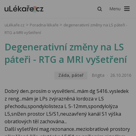
Menu
uLékaře.cz
Poradna lékaře
degenerativní změny na LS páteři -
RTG a MRI vyšetření
Degenerativní změny na LS
páteři - RTG a MRI vyšetření
Záda, páteř
Brigita
26.10.2016
Dobrý den..prosím o vysvětlení...mám dg 5416..vysledek
z reng...mám je LPs zvýrazněná lordoza v LS
přechodu,spondylolisteza L 5-12mm,spondylolýza
L5,snížen prostor L5/S1,neuzavřený kanál S1 výška
obratlových těl zachována...
Další vyšetřění mag.rezonance..meziobratlové prostory