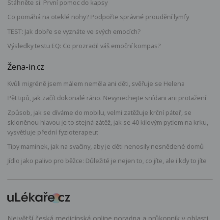
Stáhněte si: První pomoc do kapsy
Co pomáhá na oteklé nohy? Podpořte správné proudění lymfy
TEST: Jak dobře se vyznáte ve svých emocích?
Výsledky testu EQ: Co prozradil váš emoční kompas?
Žena-in.cz
Kvůli migréně jsem málem neměla ani děti, svěřuje se Helena
Pět tipů, jak začít dokonalé ráno. Nevynechejte snídani ani protažení
Způsob, jak se díváme do mobilu, velmi zatěžuje krční páteř, se
skloněnou hlavou je to stejná zátěž, jak se 40 kilovým pytlem na krku,
vysvětluje přední fyzioterapeut
Tipy maminek, jak na svačiny, aby je děti nenosily nesnědené domů
Jídlo jako palivo pro běžce: Důležité je nejen to, co jíte, ale i kdy to jíte
Největší česká medicínská online poradna a průkopník v oblasti