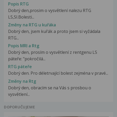
Popis RTG
Dobrý den,prosim o vysvětlení nalezu RTG
LS,SI.Bolesti...
Změny na RTG u kuřáka
Dobrý den, jsem kuřák a proto jsem si vyžádala
RTG...
Popis MRI a Rtg
Dobrý den, prosím o vysvětlení z rentgenu LS
páteře: "pokročilá...
RTG páteře
Dobrý den. Pro déletrvající bolest zejména v pravé...
Změny na Rtg
Dobrý den, obracím se na Vás s prosbou o
vysvětlení...
DOPORUČUJEME