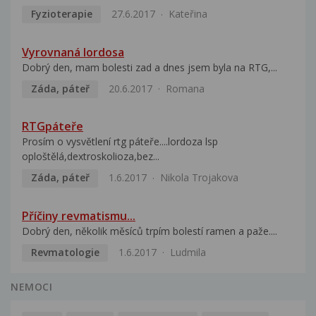
Fyzioterapie
27.6.2017
Kateřina
Vyrovnaná lordosa
Dobrý den, mam bolesti zad a dnes jsem byla na RTG,...
Záda, páteř
20.6.2017
Romana
RTGpáteře
Prosím o vysvětlení rtg páteře....lordoza lsp
oploštělá,dextroskolioza,bez...
Záda, páteř
1.6.2017
Nikola Trojakova
Příčiny revmatismu...
Dobrý den, několik měsíců trpím bolestí ramen a paže....
Revmatologie
1.6.2017
Ludmila
NEMOCI