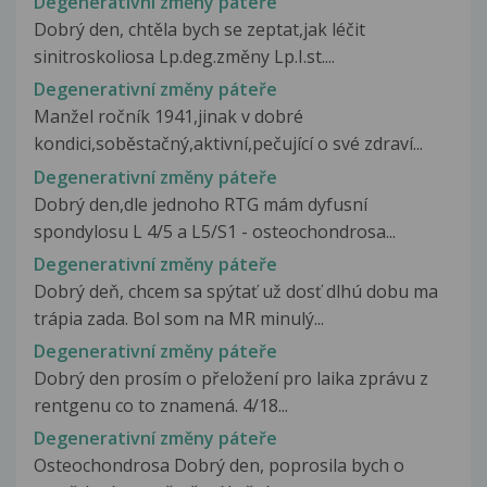
Degenerativní změny páteře
Dobrý den, chtěla bych se zeptat,jak léčit
sinitroskoliosa Lp.deg.změny Lp.I.st....
Degenerativní změny páteře
Manžel ročník 1941,jinak v dobré
kondici,soběstačný,aktivní,pečující o své zdraví...
Degenerativní změny páteře
Dobrý den,dle jednoho RTG mám dyfusní
spondylosu L 4/5 a L5/S1 - osteochondrosa...
Degenerativní změny páteře
Dobrý deň, chcem sa spýtať už dosť dlhú dobu ma
trápia zada. Bol som na MR minulý...
Degenerativní změny páteře
Dobrý den prosím o přeložení pro laika zprávu z
rentgenu co to znamená. 4/18...
Degenerativní změny páteře
Osteochondrosa Dobrý den, poprosila bych o