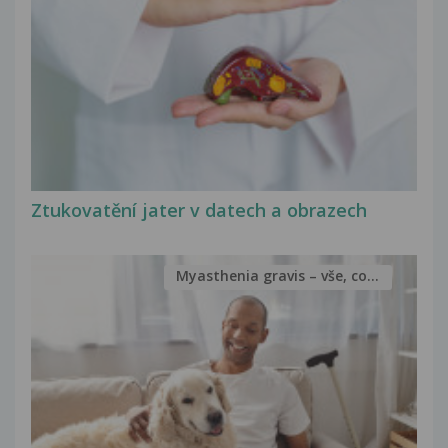
Ztukovatění jater v datech a obrazech
Myasthenia gravis – vše, co...