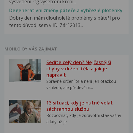
vysvětlení rtg vyšetření krční...
Degenerativní změny páteře a vyhřezlé ploténky
Dobrý den mám dlouholeté problémy s páteří pro
tento důvod jsem v ID. Září 2013...
MOHLO BY VÁS ZAJÍMAT
Sedíte celý den? Nejčastější
chyby v držení těla a jak je
napravit
Správné držení těla není jen otázkou
vzhledu, ale především...
13 situací, kdy je nutné volat
záchrannou službu
Rozpoznat, kdy je zdravotní stav vážný
a kdy už je...