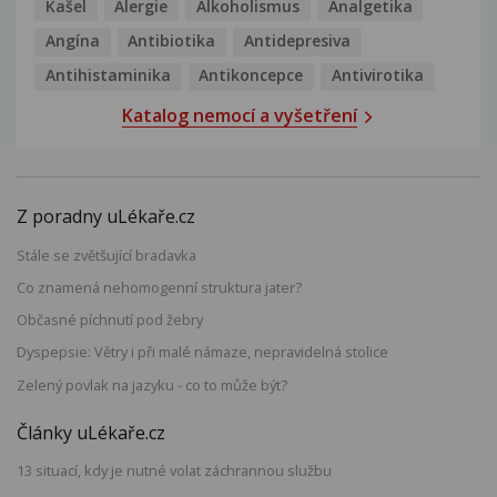
Kašel
Alergie
Alkoholismus
Analgetika
Angína
Antibiotika
Antidepresiva
Antihistaminika
Antikoncepce
Antivirotika
Katalog nemocí a vyšetření
Z poradny uLékaře.cz
Stále se zvětšující bradavka
Co znamená nehomogenní struktura jater?
Občasné píchnutí pod žebry
Dyspepsie: Větry i při malé námaze, nepravidelná stolice
Zelený povlak na jazyku - co to může být?
Články uLékaře.cz
13 situací, kdy je nutné volat záchrannou službu