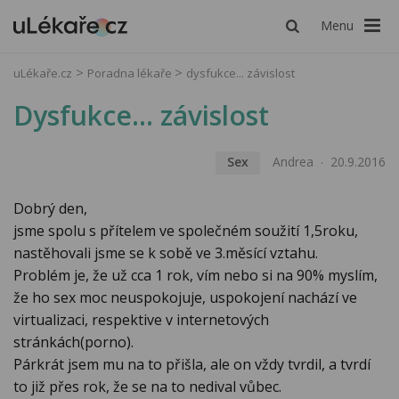
Menu
uLékaře.cz
Poradna lékaře
dysfukce... závislost
Dysfukce... závislost
Sex
Andrea
20.9.2016
Dobrý den,
jsme spolu s přítelem ve společném soužití 1,5roku,
nastěhovali jsme se k sobě ve 3.měsící vztahu.
Problém je, že už cca 1 rok, vím nebo si na 90% myslím,
že ho sex moc neuspokojuje, uspokojení nachází ve
virtualizaci, respektive v internetových
stránkách(porno).
Párkrát jsem mu na to přišla, ale on vždy tvrdil, a tvrdí
to již přes rok, že se na to nedival vůbec.