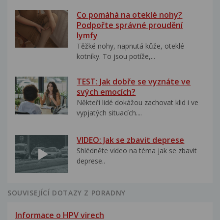
Co pomáhá na oteklé nohy?
Podpořte správné proudění
lymfy
Těžké nohy, napnutá kůže, oteklé
kotníky. To jsou potíže,...
TEST: Jak dobře se vyznáte ve
svých emocích?
Někteří lidé dokážou zachovat klid i ve
vypjatých situacích....
VIDEO: Jak se zbavit deprese
Shlédněte video na téma jak se zbavit
deprese..
SOUVISEJÍCÍ DOTAZY Z PORADNY
Informace o HPV virech