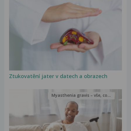
Ztukovatění jater v datech a obrazech
Myasthenia gravis – vše, co...