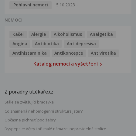
Pohlavní nemoci
5.10.2023
NEMOCI
Kašel
Alergie
Alkoholismus
Analgetika
Angína
Antibiotika
Antidepresiva
Antihistaminika
Antikoncepce
Antivirotika
Katalog nemocí a vyšetření
Z poradny uLékaře.cz
Stále se zvětšující bradavka
Co znamená nehomogenní struktura jater?
Občasné píchnutí pod žebry
Dyspepsie: Větry i při malé námaze, nepravidelná stolice