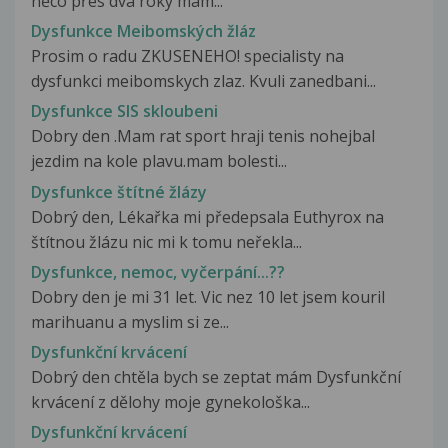
něco přes dva roky mám...
Dysfunkce Meibomských žláz
Prosim o radu ZKUSENEHO! specialisty na
dysfunkci meibomskych zlaz. Kvuli zanedbani...
Dysfunkce SIS skloubeni
Dobry den .Mam rat sport hraji tenis nohejbal
jezdim na kole plavu.mam bolesti...
Dysfunkce štítné žlázy
Dobrý den, Lékařka mi předepsala Euthyrox na
štítnou žlázu nic mi k tomu neřekla...
Dysfunkce, nemoc, vyčerpání...??
Dobry den je mi 31 let. Vic nez 10 let jsem kouril
marihuanu a myslim si ze...
Dysfunkční krvácení
Dobrý den chtěla bych se zeptat mám Dysfunkční
krvácení z dělohy moje gynekološka...
Dysfunkční krvácení