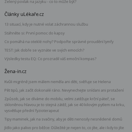
Zelený povlak na jazyku - co to může být?
Články uLékaře.cz
13 situací, kdy je nutné volat záchrannou službu
Stáhněte si: První pomoc do kapsy
Co pomáhá na oteklé nohy? Podpořte správné proudění lymfy
TEST: Jak dobře se vyznáte ve svých emocích?
Výsledky testu EQ: Co prozradil váš emoční kompas?
Žena-in.cz
Kvůli migréně jsem málem neměla ani děti, svěřuje se Helena
Pět tipů, jak začít dokonalé ráno. Nevynechejte snídani ani protažení
Způsob, jak se díváme do mobilu, velmi zatěžuje krční páteř, se
skloněnou hlavou je to stejná zátěž, jak se 40 kilovým pytlem na krku,
vysvětluje přední fyzioterapeut
Tipy maminek, jak na svačiny, aby je děti nenosily nesnědené domů
Jídlo jako palivo pro běžce: Důležité je nejen to, co jíte, ale i kdy to jíte