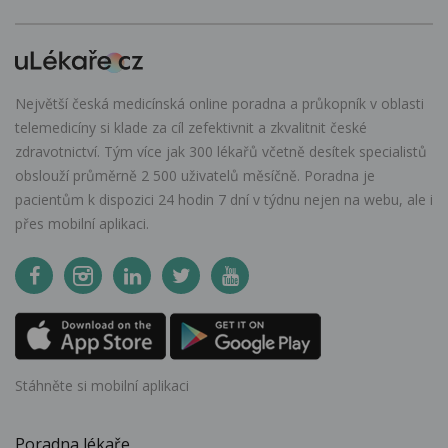
Největší česká medicínská online poradna a průkopník v oblasti
telemedicíny si klade za cíl zefektivnit a zkvalitnit české
zdravotnictví. Tým více jak 300 lékařů včetně desítek specialistů
obslouží průměrně 2 500 uživatelů měsíčně. Poradna je
pacientům k dispozici 24 hodin 7 dní v týdnu nejen na webu, ale i
přes mobilní aplikaci.
Stáhněte si mobilní aplikaci
Poradna lékaře