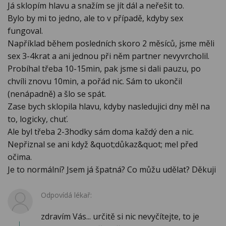
Já sklopím hlavu a snažím se jít dál a neřešit to.
Bylo by mi to jedno, ale to v případě, kdyby sex
fungoval.
Například během posledních skoro 2 měsíců, jsme měli
sex 3-4krat a ani jednou při něm partner nevyvrcholil.
Probíhal třeba 10-15min, pak jsme si dali pauzu, po
chvíli znovu 10min, a pořád nic. Sám to ukončil
(nenápadně) a šlo se spát.
Zase bych sklopila hlavu, kdyby nasledujici dny měl na
to, logicky, chuť.
Ale byl třeba 2-3hodky sám doma každý den a nic.
Nepřiznal se ani když &quot;důkaz&quot; mel před
očima.
Je to normální? Jsem já špatná? Co můžu udělat? Děkuji
Odpovídá lékař:
zdravím Vás... určitě si nic nevyčítejte, to je