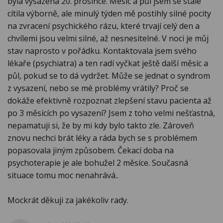
byla vysazena 20. prosince. Měsíc a půl jsem se stále
cítila výborně, ale minulý týden mě postihly silné pocity
na zvracení psychického rázu, které trvají celý den a
chvílemi jsou velmi silné, až nesnesitelné. V noci je můj
stav naprosto v pořádku. Kontaktovala jsem svého
lékaře (psychiatra) a ten radí vyčkat ještě další měsíc a
půl, pokud se to dá vydržet. Může se jednat o syndrom
z vysazení, nebo se mé problémy vrátily? Proč se
dokáže efektivně rozpoznat zlepšení stavu pacienta až
po 3 měsících po vysazení? Jsem z toho velmi nešťastná,
nepamatuji si, že by mi kdy bylo takto zle. Zároveň
znovu nechci brát léky a ráda bych se s problémem
popasovala jiným způsobem. Čekací doba na
psychoterapie je ale bohužel 2 měsíce. Současná
situace tomu moc nenahrává..
Mockrát děkuji za jakékoliv rady.