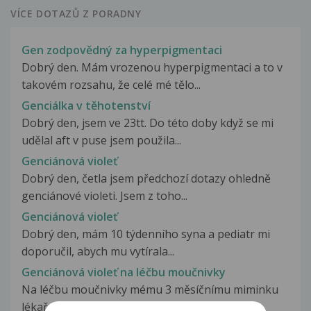
VÍCE DOTAZŮ Z PORADNY
Gen zodpovědný za hyperpigmentaci
Dobrý den. Mám vrozenou hyperpigmentaci a to v
takovém rozsahu, že celé mé tělo...
Genciálka v těhotenství
Dobrý den, jsem ve 23tt. Do této doby když se mi
udělal aft v puse jsem použila...
Genciánová violeť
Dobrý den, četla jsem předchozí dotazy ohledně
genciánové violeti. Jsem z toho...
Genciánová violeť
Dobrý den, mám 10 týdenního syna a pediatr mi
doporučil, abych mu vytírala...
Genciánová violeť na léčbu moučnivky
Na léčbu moučnivky mému 3 měsíčnímu miminku
lékař předepsal genciánovou violeť...