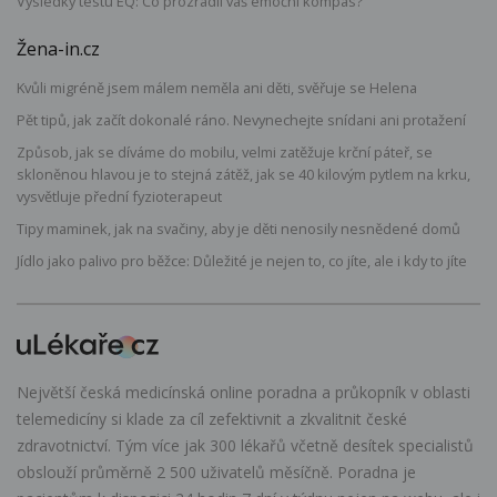
Výsledky testu EQ: Co prozradil váš emoční kompas?
Žena-in.cz
Kvůli migréně jsem málem neměla ani děti, svěřuje se Helena
Pět tipů, jak začít dokonalé ráno. Nevynechejte snídani ani protažení
Způsob, jak se díváme do mobilu, velmi zatěžuje krční páteř, se
skloněnou hlavou je to stejná zátěž, jak se 40 kilovým pytlem na krku,
vysvětluje přední fyzioterapeut
Tipy maminek, jak na svačiny, aby je děti nenosily nesnědené domů
Jídlo jako palivo pro běžce: Důležité je nejen to, co jíte, ale i kdy to jíte
Největší česká medicínská online poradna a průkopník v oblasti
telemedicíny si klade za cíl zefektivnit a zkvalitnit české
zdravotnictví. Tým více jak 300 lékařů včetně desítek specialistů
obslouží průměrně 2 500 uživatelů měsíčně. Poradna je