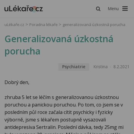
Menu
uLékaře.cz
Poradna lékaře
generalizovaná úzkostná porucha
Generalizovaná úzkostná
porucha
Psychiatrie
Kristina
8.2.2021
Dobrý den,
zhruba 5 let se léčím s generalizovanou úzkostnou
poruchou a panickou poruchou. Po tom, co jsem se v
posledním půl roce začala cítit psychicky i fyzicky
výborně, jsme s lékařem postupně vysazovali
antidepresiva Sertralin. Poslední dávka, tedy 25mg mi