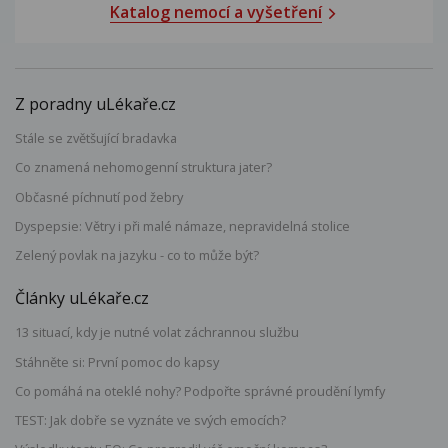
Katalog nemocí a vyšetření
Z poradny uLékaře.cz
Stále se zvětšující bradavka
Co znamená nehomogenní struktura jater?
Občasné píchnutí pod žebry
Dyspepsie: Větry i při malé námaze, nepravidelná stolice
Zelený povlak na jazyku - co to může být?
Články uLékaře.cz
13 situací, kdy je nutné volat záchrannou službu
Stáhněte si: První pomoc do kapsy
Co pomáhá na oteklé nohy? Podpořte správné proudění lymfy
TEST: Jak dobře se vyznáte ve svých emocích?