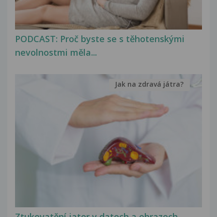
PODCAST: Proč byste se s těhotenskými
nevolnostmi měla...
Jak na zdravá játra?
Ztukovatění jater v datech a obrazech