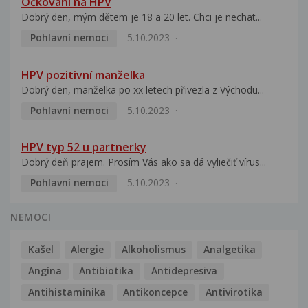
Očkování na HPV
Dobrý den, mým dětem je 18 a 20 let. Chci je nechat...
Pohlavní nemoci
5.10.2023
HPV pozitivní manželka
Dobrý den, manželka po xx letech přivezla z Východu...
Pohlavní nemoci
5.10.2023
HPV typ 52 u partnerky
Dobrý deň prajem. Prosím Vás ako sa dá vyliečiť vírus...
Pohlavní nemoci
5.10.2023
NEMOCI
Kašel
Alergie
Alkoholismus
Analgetika
Angína
Antibiotika
Antidepresiva
Antihistaminika
Antikoncepce
Antivirotika