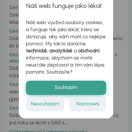
Náš web funguje jako lékař
Generalizace nádoru
Dobrý den, prosím o vysvětlení a posouzení
lékařské zprávy naší maminky. Maminka...
Náš web využívá soubory cookies,
a funguje tak jako lékař, který se
Generalizovaná kloubní hypermobilita
dotazuje, aby vám mohl co nejlépe
Dobrý den pane doktore....můj ortoped mě nedávno
pomoci. My takto sbíráme
do lék. zprávy napsal, že mám...
technické
,
analytické
a
obchodní
Generalizovaná lymfadenopathie v kombinaci s
informace, abychom se mohli
oboustranným ložiskovým plicním procesem
neustále zlepšovat a tím vám lépe
Dobry den preji, Mam zvetsene uzliny krku a v
pomohli. Souhlasíte?
trislech. Byla jsem na sono krku...
Generalizovaná osteorartróza
Souhlasím
mám 52 rokov_raz do roka idem reamatológovi
(generalizovaná osteorartróza_roky...
Nesouhlasím
Nastavení
Generalizovaná úkostná porucha
Dobry vecer, potrebovala bych poradit prosim, uz
pul roku se lecim s GAD s...
Generalizovaná úzkostná porucha