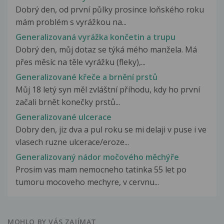
Dobrý den, od první půlky prosince loňského roku
mám problém s vyrážkou na...
Generalizovaná vyrážka končetin a trupu
Dobrý den, můj dotaz se týká mého manžela. Má
přes měsíc na těle vyrážku (fleky),...
Generalizované křeče a brnění prstů
Můj 18 letý syn měl zvláštní příhodu, kdy ho první
začali brnět konečky prstů...
Generalizované ulcerace
Dobry den, jiz dva a pul roku se mi delaji v puse i ve
vlasech ruzne ulcerace/eroze...
Generalizovaný nádor močového měchýře
Prosim vas mam nemocneho tatinka 55 let po
tumoru mocoveho mechyre, v cervnu...
MOHLO BY VÁS ZAJÍMAT