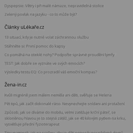
Dyspepsie: Větry i při malé námaze, nepravidelná stolice
Zelený povlak na jazyku - co to může být?
Články uLékaře.cz
13 situací, kdy je nutné volat záchrannou službu
Stáhněte si: První pomoc do kapsy
Co pomáhá na oteklé nohy? Podpořte správné proudění lymfy
TEST: Jak dobře se vyznáte ve svých emocích?
Výsledky testu EQ: Co prozradil váš emoční kompas?
Žena-in.cz
Kvůli migréně jsem málem neměla ani děti, svěřuje se Helena
Pět tipů, jak začít dokonalé ráno. Nevynechejte snídani ani protažení
Způsob, jak se díváme do mobilu, velmi zatěžuje krční páteř, se
skloněnou hlavou je to stejná zátěž, jak se 40 kilovým pytlem na krku,
vysvětluje přední fyzioterapeut
Tipy maminek, jak na svačiny, aby je děti nenosily nesnědené domů