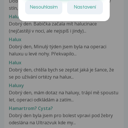
Dobrý den, mám živé sny. Většinou vidím nějaký
Nesouhlasím
Nastavení
stín, nebo na mě padá stěna....
Halucinace, zmatenost
Dobrý den. Babička začala mít halucinace
(nejčastěji v noci, ale nejspíš i jindy)...
Halux
Dobrý den, Minulý týden jsem byla na operaci
haluxu u levé nohy. Překvapilo...
Halux
Dobrý den, chtěla bych se zeptat jaká je šance, že
se po užívání ortézy na halux...
Haluxy
Dobrý den, mám dotaz na haluxy, trápí mě spoustu
let, operaci odkládám a zatím...
Hamartrom? Cysta?
Dobrý den byla jsem pro bolest vpravi pod žebry
odeslána na Ultrazvuk kde my...