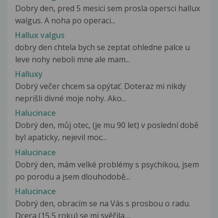
Dobry den, pred 5 mesici sem prosla opersci hallux
walgus. A noha po operaci...
Hallux valgus
dobry den chtela bych se zeptat ohledne palce u
leve nohy neboli mne ale mam...
Halluxy
Dobrý večer chcem sa opýtať. Doteraz mi nikdy
neprišli divné moje nohy. Ako...
Halucinace
Dobrý den, můj otec, (je mu 90 let) v poslední době
byl apaticky, nejevil moc...
Halucinace
Dobrý den, mám velké problémy s psychikou, jsem
po porodu a jsem dlouhodobě...
Halucinace
Dobrý den, obracím se na Vás s prosbou o radu.
Dcera (15,5 roku) se mi svěřila,...