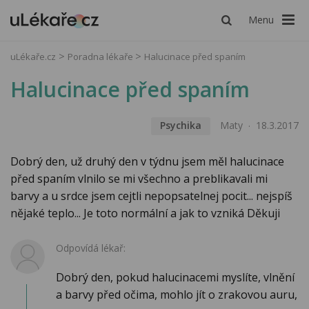
Menu
uLékaře.cz
Poradna lékaře
Halucinace před spaním
Halucinace před spaním
Psychika
Maty
18.3.2017
Dobrý den, už druhý den v týdnu jsem měl halucinace
před spaním vlnilo se mi všechno a preblikavali mi
barvy a u srdce jsem cejtli nepopsatelnej pocit... nejspíš
nějaké teplo... Je toto normální a jak to vzniká Děkuji
Odpovídá lékař:
Dobrý den, pokud halucinacemi myslíte, vlnění
a barvy před očima, mohlo jít o zrakovou auru,