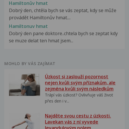
Hamiltonův hmat
Dobrý den, chtěla bych se vás zeptat, kdy se může
provádět Hamiltonův hmat....
Hamiltonuv hmat
Dobrý den pane doktore..chtela bych se zeptat kdy
se muze delat ten hmat jsem...
MOHLO BY VÁS ZAJÍMAT
Úzkost si zaslouží pozornost
nejen kvůli svým příznakům, ale
zejména kvůli svým následkům
Trápí vás úzkost? Ovlivňuje váš život
přes den i v...
Najděte svou cestu z úzkosti.
Lavekan vás z ní vyvede
levandulovým polem