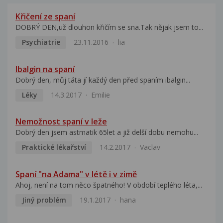
Křičení ze spaní
DOBRÝ DEN,už dlouhon křičím se sna.Tak nějak jsem to...
Psychiatrie
23.11.2016
lia
Ibalgin na spaní
Dobrý den, můj táta jí každý den před spaním ibalgin...
Léky
14.3.2017
Emilie
Nemožnost spaní v leže
Dobrý den jsem astmatik 65let a již delší dobu nemohu...
Praktické lékařství
14.2.2017
Vaclav
Spaní "na Adama" v létě i v zimě
Ahoj, není na tom něco špatného! V období teplého léta,...
Jiný problém
19.1.2017
hana