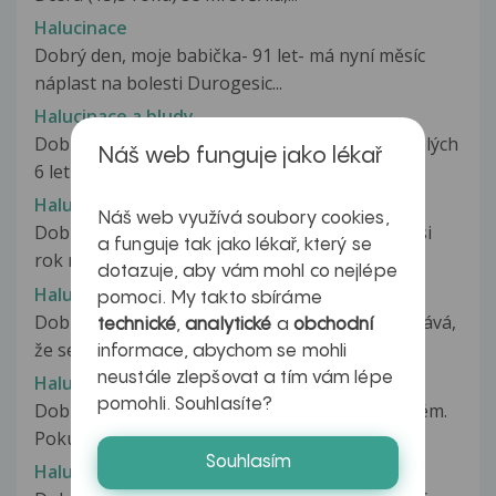
Halucinace
Dobrý den, moje babička- 91 let- má nyní měsíc
náplast na bolesti Durogesic...
Halucinace a bludy
Dobrý den. Pervitin beru vlastně bral jsem necelých
Náš web funguje jako lékař
6 let ve značné míře. Mám...
Halucinace nebo optický trik?
Náš web využívá soubory cookies,
Dobrý den, chtěla jsem se na něco zeptat. Už asi
a funguje tak jako lékař, který se
rok nebo dva mívám stejný problém....
dotazuje, aby vám mohl co nejlépe
Halucinace při probouzení
pomoci. My takto sbíráme
Dobrý den, velmi prosím o radu. Občas se mi stává,
technické
,
analytické
a
obchodní
že se v noci probudím a vidím...
informace, abychom se mohli
neustále zlepšovat a tím vám lépe
Halucinace ve spánku
pomohli. Souhlasíte?
Dobrý den, prosím o radu jak řešit tento problém.
Pokusím se to jednoduše vysvětlit....
Souhlasím
Halucinace, vidím co není.