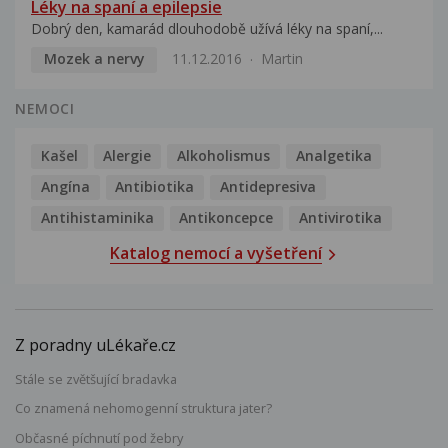
Léky na spaní a epilepsie
Dobrý den, kamarád dlouhodobě užívá léky na spaní,...
Mozek a nervy
11.12.2016
Martin
NEMOCI
Kašel
Alergie
Alkoholismus
Analgetika
Angína
Antibiotika
Antidepresiva
Antihistaminika
Antikoncepce
Antivirotika
Katalog nemocí a vyšetření
Z poradny uLékaře.cz
Stále se zvětšující bradavka
Co znamená nehomogenní struktura jater?
Občasné píchnutí pod žebry