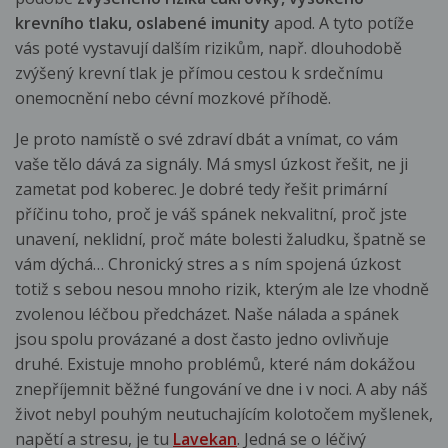
krevního tlaku, oslabené imunity
apod. A tyto potíže
vás poté vystavují dalším rizikům, např. dlouhodobě
zvýšený krevní tlak je přímou cestou k srdečnímu
onemocnění nebo cévní mozkové příhodě.
Je proto namístě o své zdraví dbát a vnímat, co vám
vaše tělo dává za signály. Má smysl úzkost řešit, ne ji
zametat pod koberec. Je dobré tedy řešit primární
příčinu toho, proč je váš spánek nekvalitní, proč jste
unavení, neklidní, proč máte bolesti žaludku, špatně se
vám dýchá… Chronický stres a s ním spojená úzkost
totiž s sebou nesou mnoho rizik, kterým ale lze vhodně
zvolenou léčbou předcházet. Naše nálada a spánek
jsou spolu provázané a dost často jedno ovlivňuje
druhé. Existuje mnoho problémů, které nám dokážou
znepříjemnit běžné fungování ve dne i v noci. A aby náš
život nebyl pouhým neutuchajícím kolotočem myšlenek,
napětí a stresu, je tu
Lavekan
. Jedná se o léčivý