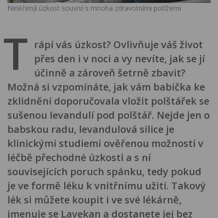
Neléčená úzkost souvisí s mnoha zdravotními potížemi
T
rápí vás úzkost? Ovlivňuje váš život
přes den i v noci a vy nevíte, jak se jí
účinně a zároveň šetrně zbavit?
Možná si vzpomínáte, jak vám babička ke
zklidnění doporučovala vložit polštářek se
sušenou levandulí pod polštář. Nejde jen o
babskou radu, levandulová silice je
klinickými studiemi ověřenou možností v
léčbě přechodné úzkosti a s ní
souvisejících poruch spánku, tedy pokud
je ve formě léku k vnitřnímu užití. Takový
lék si můžete koupit i ve své lékárně,
jmenuje se Lavekan a dostanete jej bez