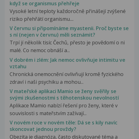
když se organismus přehřeje
Vysoké letní teploty každoročně přinášejí zvýšené
riziko přehřátí organismu....
V červnu si připomínáme myastenii. Proč byste se
s ní (nejen v červnu) měli seznámit?
Trpí jí několik tisíc Čechů, přesto je povědomí o ni
malé. Co nemoc obnáší a...
V dobrém i zlém: Jak nemoc ovlivňuje intimitu ve
vztahu
Chronická onemocnění ovlivňují kromě fyzického
zdraví i naši psychiku a mohou...
V mateřské aplikaci Mamio se ženy svěřily se
svými zkušenostmi s těhotenskou nevolností
Aplikace Mamio nabízí řešení pro ženy, které v
souvislosti s mateřstvím zažívají...
V novém roce v novém těle: Dá se s kily navíc
skoncovat jednou provždy?
Obezita je diagnóza, často diskutované téma a