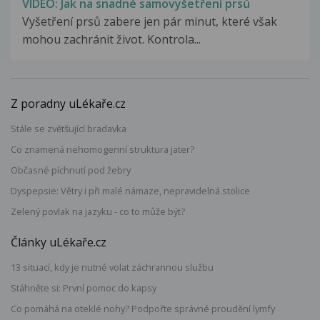
VIDEO: Jak na snadné samovyšetření prsů
Vyšetření prsů zabere jen pár minut, které však
mohou zachránit život. Kontrola...
Z poradny uLékaře.cz
Stále se zvětšující bradavka
Co znamená nehomogenní struktura jater?
Občasné píchnutí pod žebry
Dyspepsie: Větry i při malé námaze, nepravidelná stolice
Zelený povlak na jazyku - co to může být?
Články uLékaře.cz
13 situací, kdy je nutné volat záchrannou službu
Stáhněte si: První pomoc do kapsy
Co pomáhá na oteklé nohy? Podpořte správné proudění lymfy