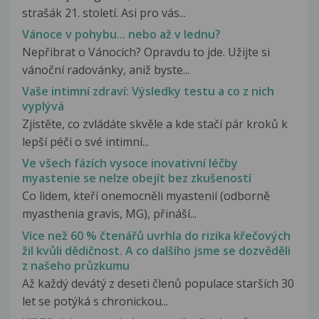
strašák 21. století. Asi pro vás...
Vánoce v pohybu... nebo až v lednu?
Nepřibrat o Vánocích? Opravdu to jde. Užijte si
vánoční radovánky, aniž byste...
Vaše intimní zdraví: Výsledky testu a co z nich
vyplývá
Zjistěte, co zvládáte skvěle a kde stačí pár kroků k
lepší péči o své intimní...
Ve všech fázích vysoce inovativní léčby
myastenie se nelze obejít bez zkušeností
Co lidem, kteří onemocněli myastenií (odborně
myasthenia gravis, MG), přináší...
Více než 60 % čtenářů uvrhla do rizika křečových
žil kvůli dědičnost. A co dalšího jsme se dozvěděli
z našeho průzkumu
Až každý devátý z deseti členů populace starších 30
let se potýká s chronickou...