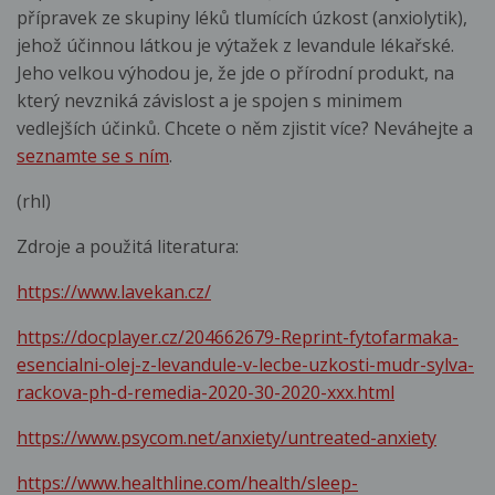
přípravek ze skupiny léků tlumících úzkost (anxiolytik),
jehož účinnou látkou je výtažek z levandule lékařské.
Jeho velkou výhodou je, že jde o přírodní produkt, na
který nevzniká závislost a je spojen s minimem
vedlejších účinků. Chcete o něm zjistit více? Neváhejte a
seznamte se s ním
.
(rhl)
Zdroje a použitá literatura:
https://www.lavekan.cz/
https://docplayer.cz/204662679-Reprint-fytofarmaka-
esencialni-olej-z-levandule-v-lecbe-uzkosti-mudr-sylva-
rackova-ph-d-remedia-2020-30-2020-xxx.html
https://www.psycom.net/anxiety/untreated-anxiety
https://www.healthline.com/health/sleep-