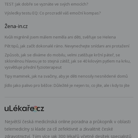
TEST: Jak dobře se vyznáte ve svých emocích?
Výsledky testu EQ: Co prozradil váš emoční kompas?
Žena-in.cz
Kvůli migréně jsem málem neměla ani děti, svěřuje se Helena
Pět tipů, jak začít dokonalé ráno. Nevynechejte snídani ani protažení
Způsob, jak se díváme do mobilu, velmi zatěžuje krční páteř, se
skloněnou hlavou je to stejná zátěž, jak se 40 kilovým pytlem na krku,
vysvětluje přední fyzioterapeut
Tipy maminek, jak na svačiny, aby je děti nenosily nesnědené domů
Jídlo jako palivo pro běžce: Důležité je nejen to, co jíte, ale i kdy to jíte
Největší česká medicínská online poradna a průkopník v oblasti
telemedicíny si klade za cíl zefektivnit a zkvalitnit české
zdravotnictví. Tým více jak 300 lékařů včetně desítek specialistů