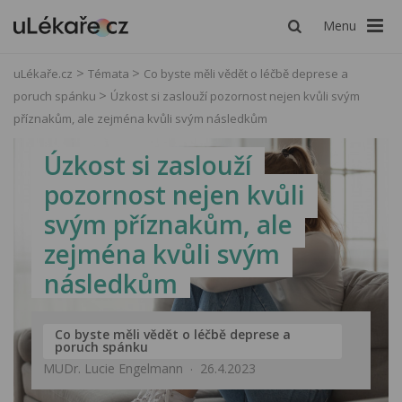
Menu
uLékaře.cz
Témata
Co byste měli vědět o léčbě deprese a
poruch spánku
Úzkost si zaslouží pozornost nejen kvůli svým
příznakům, ale zejména kvůli svým následkům
Úzkost si zaslouží
pozornost nejen kvůli
svým příznakům, ale
zejména kvůli svým
následkům
Co byste měli vědět o léčbě deprese a
poruch spánku
MUDr. Lucie Engelmann
26.4.2023