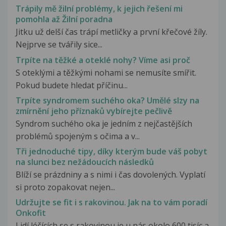
Trápily mě žilní problémy, k jejich řešení mi
pomohla až Žilní poradna
Jitku už delší čas trápí metličky a první křečové žíly.
Nejprve se tvářily sice...
Trpíte na těžké a oteklé nohy? Víme asi proč
S oteklými a těžkými nohami se nemusíte smířit.
Pokud budete hledat příčinu...
Trpíte syndromem suchého oka? Umělé slzy na
zmírnění jeho příznaků vybírejte pečlivě
Syndrom suchého oka je jedním z nejčastějších
problémů spojeným s očima a v...
Tři jednoduché tipy, díky kterým bude váš pobyt
na slunci bez nežádoucích následků
Blíží se prázdniny a s nimi i čas dovolených. Vyplatí
si proto zopakovat nejen...
Udržujte se fit i s rakovinou. Jak na to vám poradí
Onkofit
Lidí léčících se s rakovinou je u nás okolo 600 tisíc a