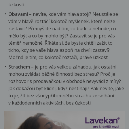
úzkostí.
Obavami
– nevíte, kde vám hlava stojí? Neustále se
vám v hlavě roztáčí kolotoč myšlenek, které nelze
zastavit? Přemýšlíte nad tím, co bude a nebude, co
mělo být a co by mohlo být? Zastavit se je pro vás
téměř nemožné. Říkáte si, že byste chtěli zažít to
ticho, kdy se vaše hlava aspoň na chvíli zastaví?
Možná je tím, co kolotoč roztáčí, právě úzkost.
Strachem
– je pro vás velkou záhadou, jak ostatní
mohou zvládat běžné činnosti bez stresu? Proč je
rozhovor s prodavačkou v obchodě nevyvádí z míry?
Jak dokážou být klidní, když nestíhají? Pak nevíte, jaké
to je, žít bez všudypřítomného strachu ze selhání
v každodenních aktivitách, bez úzkosti.