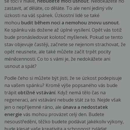
se točí v hlavě,
nebudete moci usnout
. Nedokážete ho
zastavit, ať děláte, co děláte. To ale není jediný vliv
úzkosti na váš spánek. Úzkostní lidé se také
mohou
budit během noci a nemohou znovu usnout
.
Ke spánku vás dožene až úplné vysílení. Opět vás totiž
bude pronásledovat kolotoč myšlenek. Pokud se tento
stav objevuje častěji, začnete se nejenom strachovat, že
opět neusnete, ale také můžete začít trpět pocity
méněcennosti. Co to s vámi je, že nedokážete ani
usnout a spát?
Podle čeho si můžete být jisti, že se úzkost podepisuje
na vašem spánku? Kromě výše popsaného vás bude
trápit
obtížné vstávání
. Když nemá tělo čas na
regeneraci, ani vstávání nebude stát za to. Nejde však
jen o nepříjemné ráno, ale
únava a nedostatek
energie
vás mohou provázet celý den. Budete
nesoustředění, těžko budete podávat jakékoliv výkony,
bude klesat vaše kreativita a schopnost zvládat