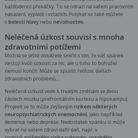
každodenní překážky. To se odrazí na vašem pracovním
nasazení, výplatě i vztazích. Potýkat se také můžete
s
bolestí hlavy
nebo
nevolnostmi
.
Neléčená úzkost souvisí s mnoha
zdravotními potížemi
Možná se ještě dokážete smířit s tím, že váš spánek
nestojí kvůli úzkosti za nic, ale u toho to bohužel
nemusí končit. Může se spustit řetězec dalších
zdravotních problémů…
Neléčená úzkost vede k trvalým změnám ve dvou
částech mozku (prefrontálním kortexu a hipokampu).
Projevit se to může zvýšeným
rizikem některých
neuropsychiatrických onemocnění
, jako například
demence nebo deprese. Nedostatek spánku si může
vybrat na vašem zdraví další daň, např. v
podobě
zvýšeného rizika cukrovky, vysokého