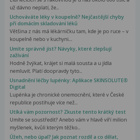
už dávno neplatí, že...
Uchováváte léky v koupelně? Nejčastější chyby
při domácím skladování léků
Většina z nás má lékárničku tam, kde je po ruce – v
koupelně nebo v kuchyni....
Umíte správně jíst? Návyky, které zlepšují
zažívání
Hodně žvýkat, krájet si malá sousta a u jídla
nemluvit. Platí doopravdy tyto...
Usnadnění léčby lupénky: Aplikace SKINSOLUTE®
Digital
Lupénka je chronické onemocnění, které v České
republice postihuje více než...
Utíká vám pozornost? Zkuste tento krátký test
Umíte se soustředit? Anebo vám v hlavě víří milion
myšlenek, kvůli kterým těžko...
Úžeh, nebo úpal? Jak poznat rozdíl a co dělat,