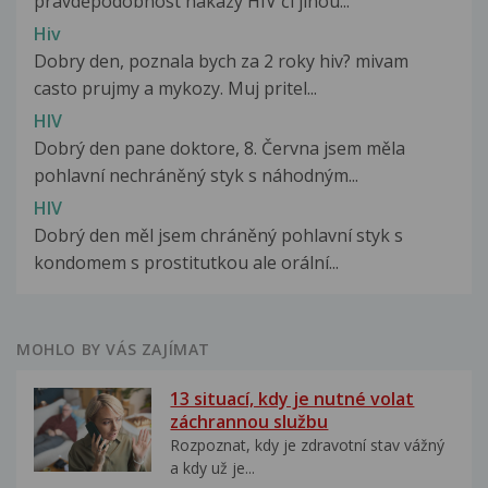
pravděpodobnost nákazy HIV či jinou...
Hiv
Dobry den, poznala bych za 2 roky hiv? mivam
casto prujmy a mykozy. Muj pritel...
HIV
Dobrý den pane doktore, 8. Června jsem měla
pohlavní nechráněný styk s náhodným...
HIV
Dobrý den měl jsem chráněný pohlavní styk s
kondomem s prostitutkou ale orální...
MOHLO BY VÁS ZAJÍMAT
13 situací, kdy je nutné volat
záchrannou službu
Rozpoznat, kdy je zdravotní stav vážný
a kdy už je...