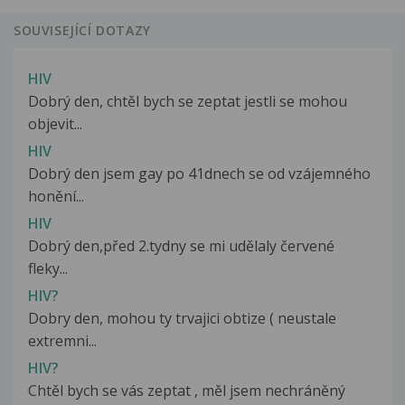
SOUVISEJÍCÍ DOTAZY
HIV
Dobrý den, chtěl bych se zeptat jestli se mohou
objevit...
HIV
Dobrý den jsem gay po 41dnech se od vzájemného
honění...
HIV
Dobrý den,před 2.tydny se mi udělaly červené
fleky...
HIV?
Dobry den, mohou ty trvajici obtize ( neustale
extremni...
HIV?
Chtěl bych se vás zeptat , měl jsem nechráněný