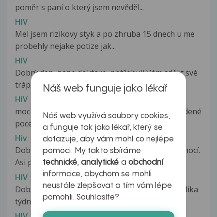
poměr s paní o který jsem nevěděl...
HIV
Mel jsem rizikovy styk a po zhruba 15 dnech u me
probehly nejake potize jak...
HIV
Dobrý den, pane doktore, potřebuji Vám sdělit své
trápení. :( V prosinci jsem...
Náš web funguje jako lékař
HIV
moc se omlouvám,ještě sem zapomnela na studené
Náš web využívá soubory cookies,
pocení v noci i během dne..
a funguje tak jako lékař, který se
Hiv
dotazuje, aby vám mohl co nejlépe
Dobrý den, mám dotaz ohledně pohlavních nemocí.
pomoci. My takto sbíráme
Asi před měsícem jsem se vyspala...
technické
,
analytické
a
obchodní
informace, abychom se mohli
HIV
neustále zlepšovat a tím vám lépe
Dobrý den, měla jsem nechráněný sex..po několika
pomohli. Souhlasíte?
týdnech jsem měla svědění a...
HIV