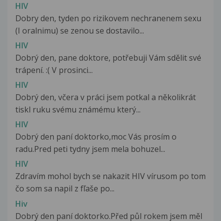
HIV
Dobry den, tyden po rizikovem nechranenem sexu
(I oralnimu) se zenou se dostavilo...
HIV
Dobrý den, pane doktore, potřebuji Vám sdělit své
trápení. :( V prosinci...
HIV
Dobrý den, včera v práci jsem potkal a několikrát
tiskl ruku svému známému který...
HIV
Dobrý den paní doktorko,moc Vás prosím o
radu.Pred peti tydny jsem mela bohuzel...
HIV
Zdravím mohol bych se nakazit HIV vírusom po tom
čo som sa napil z fľaše po...
Hiv
Dobrý den paní doktorko.Před půl rokem jsem měl