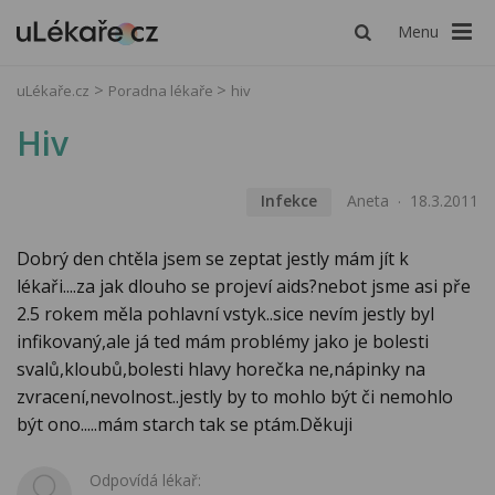
Menu
uLékaře.cz
Poradna lékaře
hiv
Hiv
Infekce
Aneta
18.3.2011
Dobrý den chtěla jsem se zeptat jestly mám jít k
lékaři....za jak dlouho se projeví aids?nebot jsme asi pře
2.5 rokem měla pohlavní vstyk..sice nevím jestly byl
infikovaný,ale já ted mám problémy jako je bolesti
svalů,kloubů,bolesti hlavy horečka ne,nápinky na
zvracení,nevolnost..jestly by to mohlo být či nemohlo
být ono.....mám starch tak se ptám.Děkuji
Odpovídá lékař: