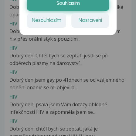
Souhlasím
Dobrý den, stala se mi taková věc. Měla jsem velké
opary a strhla jsem si strup....
Nesouhlasím
Nastavení
HIV
Dobrý den, chci se zeptat zda se dá nakazit virem
hiv přes orální styk s pouzitim...
HIV
Dobrý den. Chtěl bych se zeptat, jestli se při
odběrech plazmy na dárcovství...
HIV
Dobrý den jsem gay po 41dnech se od vzájemného
honění onanie se mi objevila...
HIV
Dobrý den, psala jsem Vám dotazy ohledně
infekčnosti HIV a zapomněla jsem se...
HIV
Dobrý den, chtěl bych se zeptat, jaká je