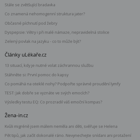
Stále se zvětšující bradavka
Co znamená nehomogenní struktura jater?
Občasné píchnutí pod žebry
Dyspepsie: Větry i při malé námaze, nepravidelná stolice
Zelený povlak na jazyku - co to může být?
Články uLékaře.cz
13 situací, kdy je nutné volat záchrannou službu
Stáhněte si: První pomoc do kapsy
Co pomáhá na oteklé nohy? Podpořte správné proudění lymfy
TEST: Jak dobře se vyznáte ve svých emocích?
Výsledky testu EQ: Co prozradil váš emoční kompas?
Žena-in.cz
Kvůli migréně jsem málem neměla ani děti, svěřuje se Helena
Pět tipů, jak začít dokonalé ráno. Nevynechejte snídani ani protažení