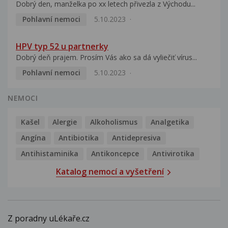
Dobrý den, manželka po xx letech přivezla z Východu...
Pohlavní nemoci
5.10.2023
HPV typ 52 u partnerky
Dobrý deň prajem. Prosím Vás ako sa dá vyliečiť vírus...
Pohlavní nemoci
5.10.2023
NEMOCI
Kašel
Alergie
Alkoholismus
Analgetika
Angína
Antibiotika
Antidepresiva
Antihistaminika
Antikoncepce
Antivirotika
Katalog nemocí a vyšetření
Z poradny uLékaře.cz