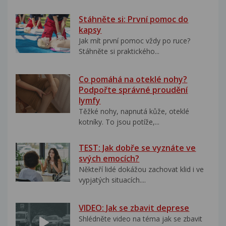
Stáhněte si: První pomoc do
kapsy
Jak mít první pomoc vždy po ruce?
Stáhněte si praktického...
Co pomáhá na oteklé nohy?
Podpořte správné proudění
lymfy
Těžké nohy, napnutá kůže, oteklé
kotníky. To jsou potíže,...
TEST: Jak dobře se vyznáte ve
svých emocích?
Někteří lidé dokážou zachovat klid i ve
vypjatých situacích....
VIDEO: Jak se zbavit deprese
Shlédněte video na téma jak se zbavit