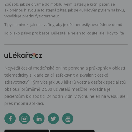
Způsob, jak se díváme do mobilu, velmi zatěžuje krční páteř, se
skloněnou hlavou je to stejná zátěž, jak se 40 kilovým pytlem na krku,
vysvětluje přední fyzioterapeut
Tipy maminek, jak na svačiny, aby je děti nenosily nesnědené domů
Jídlo jako palivo pro běžce: Důležité je nejen to, co jíte, ale i kdy to jíte
Největší česká medicínská online poradna a průkopník v oblasti
telemedicíny si klade za cíl zefektivnit a zkvalitnit české
zdravotnictví. Tým více jak 300 lékařů včetně desítek specialistů
obslouží průměrně 2 500 uživatelů měsíčně. Poradna je
pacientům k dispozici 24 hodin 7 dní v týdnu nejen na webu, ale i
přes mobilní aplikaci.