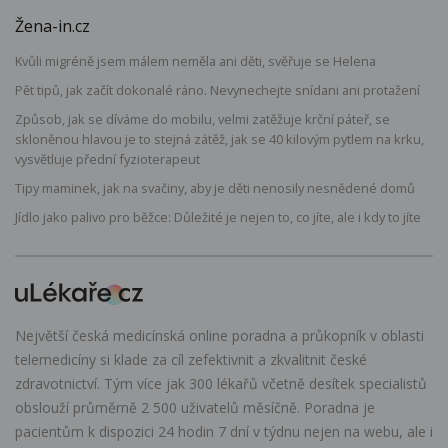
Žena-in.cz
Kvůli migréně jsem málem neměla ani děti, svěřuje se Helena
Pět tipů, jak začít dokonalé ráno. Nevynechejte snídani ani protažení
Způsob, jak se díváme do mobilu, velmi zatěžuje krční páteř, se
skloněnou hlavou je to stejná zátěž, jak se 40 kilovým pytlem na krku,
vysvětluje přední fyzioterapeut
Tipy maminek, jak na svačiny, aby je děti nenosily nesnědené domů
Jídlo jako palivo pro běžce: Důležité je nejen to, co jíte, ale i kdy to jíte
Největší česká medicínská online poradna a průkopník v oblasti
telemedicíny si klade za cíl zefektivnit a zkvalitnit české
zdravotnictví. Tým více jak 300 lékařů včetně desítek specialistů
obslouží průměrně 2 500 uživatelů měsíčně. Poradna je
pacientům k dispozici 24 hodin 7 dní v týdnu nejen na webu, ale i