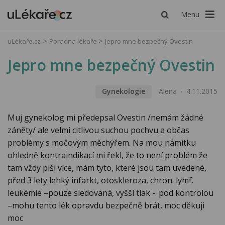
Menu
uLékaře.cz
Poradna lékaře
Jepro mne bezpečný Ovestin
Jepro mne bezpečný Ovestin
Gynekologie
Alena
4.11.2015
Muj gynekolog mi předepsal Ovestin /nemám žádné
záněty/ ale velmi citlivou suchou pochvu a občas
problémy s močovým měchýřem. Na mou námitku
ohledně kontraindikací mi řekl, že to není problém že
tam vždy píší více, mám tyto, které jsou tam uvedené,
před 3 lety lehký infarkt, otoskleroza, chron. lymf.
leukémie –pouze sledovaná, vyšší tlak -. pod kontrolou
–mohu tento lék opravdu bezpečně brát, moc děkuji
moc