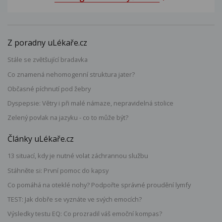
Z poradny uLékaře.cz
Stále se zvětšující bradavka
Co znamená nehomogenní struktura jater?
Občasné píchnutí pod žebry
Dyspepsie: Větry i při malé námaze, nepravidelná stolice
Zelený povlak na jazyku - co to může být?
Články uLékaře.cz
13 situací, kdy je nutné volat záchrannou službu
Stáhněte si: První pomoc do kapsy
Co pomáhá na oteklé nohy? Podpořte správné proudění lymfy
TEST: Jak dobře se vyznáte ve svých emocích?
Výsledky testu EQ: Co prozradil váš emoční kompas?