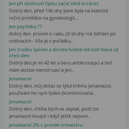
Jen při dotknutí čípku začal silně krvácet.
Dobrý den, před 14ti dny jsem byla na klasické
roční prohlídce na gynekologii....
Jen psychika ??
dobrý den. prosím o radu. Již druhý rok běhám po
ordinacích - Vše je v pořádku...
Jen trošku špinim a docela hodně mě bolí hlava už
třetí den
Dobrý den,je mi 42 let a beru antikoncepci a teď
mám dostat menstruaci a jen...
Jenamazol
Dobrý den, můj dotaz se týká krému Jenamazol,
používám ho nyní týden (kombinovaná...
Jenamazol
Dobrý den, chtěla bych se zeptat, jestli lze
jenamazol koupit i když ještě nejsem...
Jenamazol 2% v prvním trimestru