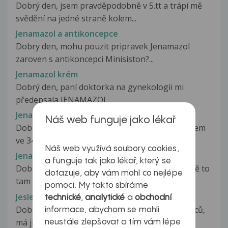
Dobrý den, jsem pravděpodobně v 5.tt a trápí mě
svědění na jedné straně kolem...
Jenamazol a antikoncepce
Dobry den, mohu pouzit pripravek Jenamazol
zaroven s antikoncepci Minisiston?...
Jenamazol krém
Dobrý den, paní doktorka na gynekologii mi
předepsala JENAMAZOL...
Jenamazol v těhotenství
Náš web funguje jako lékař
Dobrý den,chtěla jsem se zeptat jestli vadí že jsem
ve 34tt použila mast jenamazol...
Náš web využívá soubory cookies,
Jenamazol, candibene v těhotenství
a funguje tak jako lékař, který se
Dobrý den, paní doktorko, jsem 38+0 a začlo mě to
dotazuje, aby vám mohl co nejlépe
tam dole svědit a trochu pálit....
pomoci. My takto sbíráme
Jesle a zvýšená nemocnost
technické
,
analytické
a
obchodní
Dobrý den, prosím o konzultaci. Dcera, 12 měsíců,
informace, abychom se mohli
má již podruhé při vyšetření...
neustále zlepšovat a tím vám lépe