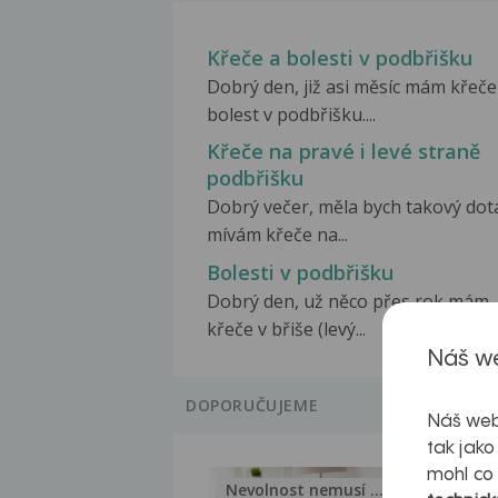
Křeče a bolesti v podbřišku
Dobrý den, již asi měsíc mám křeče
bolest v podbřišku....
Křeče na pravé i levé straně
podbřišku
Dobrý večer, měla bych takový dot
mívám křeče na...
Bolesti v podbřišku
Dobrý den, už něco přes rok mám
křeče v břiše (levý...
Náš we
DOPORUČUJEME
Náš web
tak jako
mohl co
Nevolnost nemusí být nutnou...
Jak 