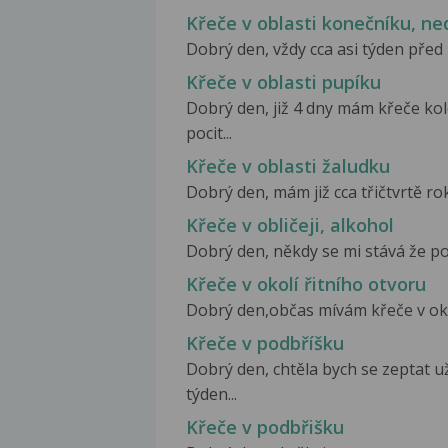
Křeče v oblasti konečníku, n
Dobrý den, vždy cca asi týden před m
Křeče v oblasti pupíku
Dobrý den, již 4 dny mám křeče ko
pocit...
Křeče v oblasti žaludku
Dobrý den, mám již cca třičtvrtě rok
Křeče v obličeji, alkohol
Dobrý den, někdy se mi stává že po 
Křeče v okolí řitního otvoru
Dobrý den,občas mívám křeče v okolí
Křeče v podbříšku
Dobrý den, chtěla bych se zeptat 
týden...
Křeče v podbřišku