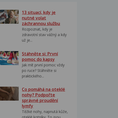
13 situací, kdy je
nutné volat
záchrannou službu
Rozpoznat, kdy je
zdravotní stav vážný a kdy
už je...
Stáhněte si: První
pomoc do kapsy
Jak mít první pomoc vždy
po ruce? Stáhněte si
praktického...
Co pomáhá na oteklé
nohy? Podpořte
správné proudění
lymfy
Těžké nohy, napnutá kůže,
oteklé kotníky. To jsou