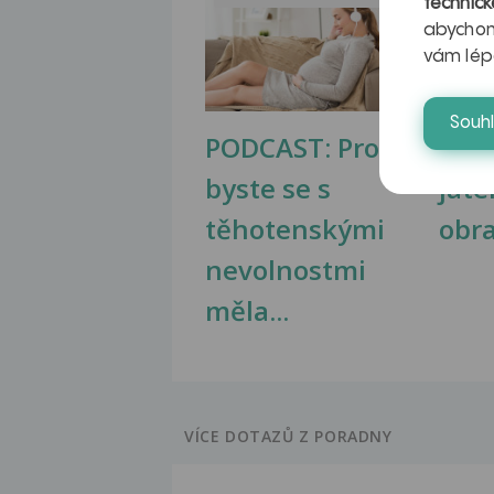
technick
abychom
vám lép
Souh
PODCAST: Proč
Ztu
byste se s
jate
těhotenskými
obr
nevolnostmi
měla...
VÍCE DOTAZŮ Z PORADNY