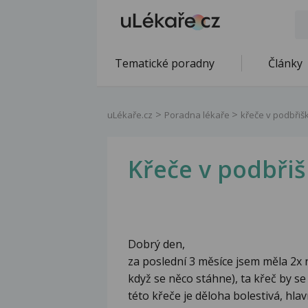
Tematické poradny
Články
uLékaře.cz
Poradna lékaře
křeče v podbřiš
Křeče v podbři
Dobrý den,
za poslední 3 měsíce jsem měla 2x n
když se něco stáhne), ta křeč by se
této křeče je děloha bolestivá, hla