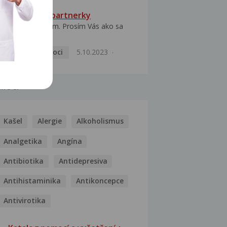
HPV typ 52 u partnerky
Dobrý deň prajem. Prosím Vás ako sa
dá vyliečiť vírus...
Pohlavní nemoci
5.10.2023
MOCI
Kašel
Alergie
Alkoholismus
Analgetika
Angína
Antibiotika
Antidepresiva
Antihistaminika
Antikoncepce
Antivirotika