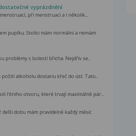
edostatečné vyprázdnění
enstruací, při menstruaci a i několik...
lem pupíku. Stolici mám normální a nemám
u problémy s bolestí břicha. Nejdřív se...
požití alkoholu dostanu křeč do úst. Tato...
 řitního otvoru, které trvají maximálně pár...
už delší dobu mám pravidelně každý měsíc