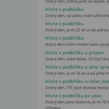
Dobrý den, chtěla jsem se zeptat, c
Křeče v podbříšku
Dobrý den, od pátku mám silné křeč
Křeče v podbřišku
Dobrý den, je mi 25 let a tak jednou
Křeče v podbřišku
dobrý den,křeče mívám často spojené z
Křeče v podbřišku a průjem
Dobrý den, mám dotaz. Už čtyři dny
Křeče v podbříšku a silný výt
Dobrý den, je mi 16 let a asi před 
Křeče v podbříšku a věčer jse
Dobrý den, 7.9. Jsem dostala menstru
Křeče v podbřišku po sexu
Dobrý den pane doktore, Je mi 18 le
přítelem,...