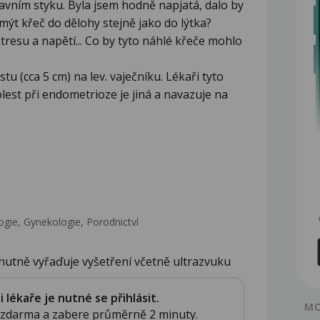
avním styku. Byla jsem hodně napjatá, dalo by
 mýt křeč do dělohy stejně jako do lýtka?
resu a napětí... Co by tyto náhlé křeče mohlo
 (cca 5 cm) na lev. vaječníku. Lékaři tyto
olest při endometrioze je jiná a navazuje na
gie, Gynekologie, Porodnictví
nutně vyřaďuje vyšetření včetně ultrazvuku
lékaře je nutné se přihlásit.
MO
e zdarma a zabere průměrně 2 minuty.