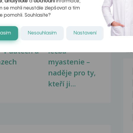
é
,
analytické
a
obchodní
informace,
 se mohli neustále zlepšovat a tím
e pomohli. Souhlasíte?
lasím
Nesouhlasím
Nastavení
kovatění
Inovativní
r v datech a
léčba
NE
azech
myastenie –
naděje pro ty,
kteří ji...