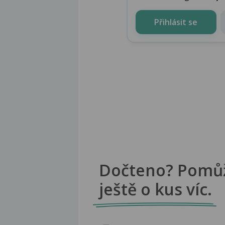
Přihlásit se
Dočteno? Pomů
ještě o kus víc.