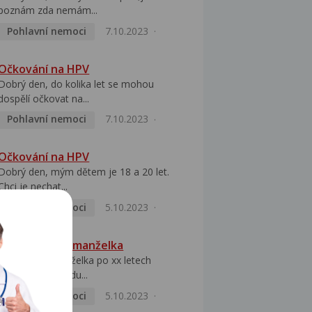
poznám zda nemám...
Pohlavní nemoci
7.10.2023
Očkování na HPV
Dobrý den, do kolika let se mohou
dospělí očkovat na...
Pohlavní nemoci
7.10.2023
Očkování na HPV
Dobrý den, mým dětem je 18 a 20 let.
Chci je nechat...
Pohlavní nemoci
5.10.2023
HPV pozitivní manželka
Dobrý den, manželka po xx letech
přivezla z Východu...
Pohlavní nemoci
5.10.2023