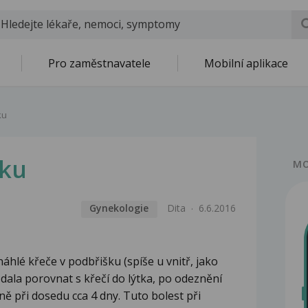
Pro zaměstnavatele
Mobilní aplikace
ku
šku
MO
Gynekologie
Dita
6.6.2016
áhlé křeče v podbřišku (spíše u vnitř, jako
 dala porovnat s křečí do lýtka, po odeznění
vně při dosedu cca 4 dny. Tuto bolest při