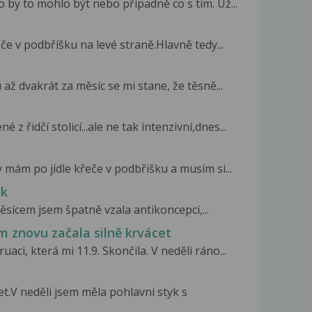
o by to mohlo být nebo případně co s tím. Už...
e v podbříšku na levé straně.Hlavně tedy...
 až dvakrát za měsíc se mi stane, že těsně...
 řidčí stolicí...ale ne tak intenzivní,dnes...
 mám po jídle křeče v podbřišku a musím si...
ok
měsícem jsem špatně vzala antikoncepci,...
m znovu začala silně krvácet
aci, která mi 11.9. Skončila. V neděli ráno...
t.V neděli jsem měla pohlavni styk s