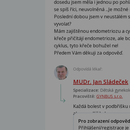
dosedu jsem měla i jednou po pohl
se spíš říci, neuvolněná ...Je možné
Poslední dobou jsem v neustálém st
vyvolat?
Mám zajištěnou endometriozu a cystu
křeče přičítájí endometrioze, ale b
cyklus, tyto křeče bohužel ne!
Předem Vám děkuji za odpověď.
Odpovídá lékař:
MUDr. Jan Sládeček
Specializace:
Dětská gynekolo
Pracoviště:
GYNBUS s.r.o.
Každá bolest v podbřišku 
aby se odlišila ban...
Pro zobrazení odpovědi 
Přihlášení/registrace j