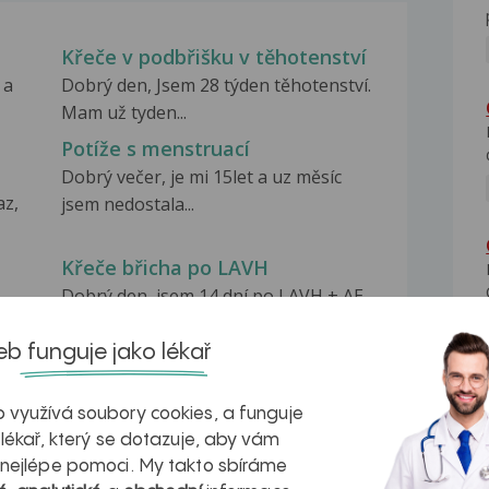
Křeče v podbřišku v těhotenství
 a
Dobrý den, Jsem 28 týden těhotenství.
Mam už tyden...
Potíže s menstruací
Dobrý večer, je mi 15let a uz měsíc
az,
jsem nedostala...
Křeče břicha po LAVH
Dobrý den, jsem 14 dní po LAVH + AE
bilat. Chtěla bych...
b funguje jako lékař
 využívá soubory cookies, a funguje
 lékař, který se dotazuje, aby vám
 nejlépe pomoci. My takto sbíráme
na zdravá játra?
Myasthenia gravis – vše, co...