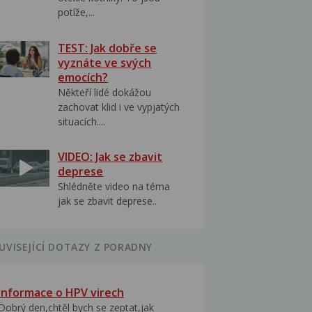
potíže,...
TEST: Jak dobře se
vyznáte ve svých
emocích?
Někteří lidé dokážou
zachovat klid i ve vypjatých
situacích....
VIDEO: Jak se zbavit
deprese
Shlédněte video na téma
jak se zbavit deprese..
UVISEJÍCÍ DOTAZY Z PORADNY
Informace o HPV virech
Dobrý den,chtěl bych se zeptat,jak