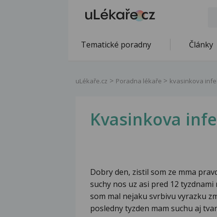
Tematické poradny
Články
uLékaře.cz
Poradna lékaře
kvasinkova infe
Kvasinkova infe
Dobry den, zistil som ze mma pra
suchy nos uz asi pred 12 tyzdnami 
som mal nejaku svrbivu vyrazku zm
posledny tyzden mam suchu aj tva