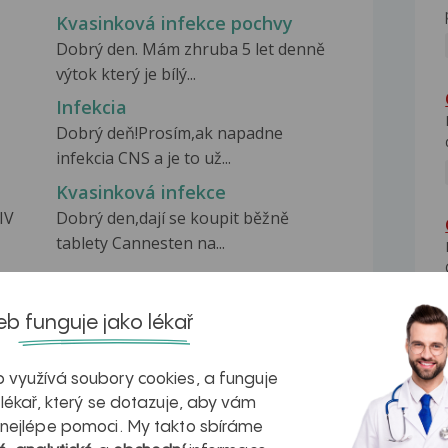
Kvasinková infekce pochvy
Dobrý den. Mám zhruba 5 let denně
výtok který je bílý...
Infekcia
Dobrý deň!Prosím,ak napadne
infekcia CNS a je to už...
Kvasinková infekce
IV
Dobrý den,dají se koupit běžně
tablety Cannesten na...
b funguje jako lékař
 využívá soubory cookies, a funguje
na zdravá játra?
Myasthenia gravis – vše, co...
 lékař, který se dotazuje, aby vám
 nejlépe pomoci. My takto sbíráme