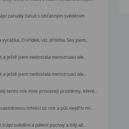
trápí zarudlý žalud s občasným svěděním
yrážka, či vřídek, viz. přiloha. Sex jsem...
t a ještě jsem nedostala menstruaci ale...
t a ještě jsem nedostala menstruaci ale...
lý tento rok mne provázejí problémy, které...
asinkovou infekcí uz rok a půl..nejdřív mi...
 trápí svědění a pálení pochvy a bílý až...