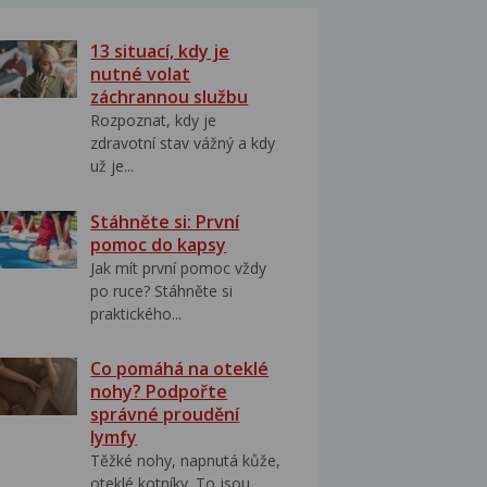
13 situací, kdy je
nutné volat
záchrannou službu
Rozpoznat, kdy je
zdravotní stav vážný a kdy
už je...
Stáhněte si: První
pomoc do kapsy
Jak mít první pomoc vždy
po ruce? Stáhněte si
praktického...
Co pomáhá na oteklé
nohy? Podpořte
správné proudění
lymfy
Těžké nohy, napnutá kůže,
oteklé kotníky. To jsou