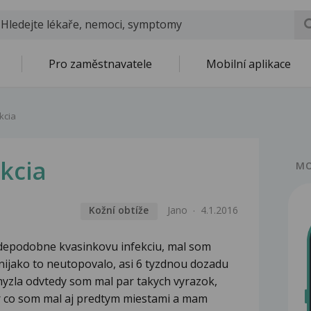
Pro zaměstnavatele
Mobilní aplikace
kcia
kcia
MO
Kožní obtíže
Jano
4.1.2016
vdepodobne kvasinkovu infekciu, mal som
nijako to neutopovalo, asi 6 tyzdnou dozadu
yzla odvtedy som mal par takych vyrazok,
r co som mal aj predtym miestami a mam