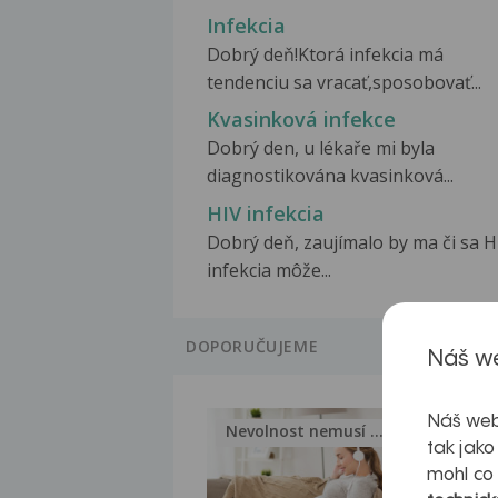
Infekcia
Dobrý deň!Ktorá infekcia má
tendenciu sa vracať,sposobovať...
Kvasinková infekce
Dobrý den, u lékaře mi byla
diagnostikována kvasinková...
HIV infekcia
Dobrý deň, zaujímalo by ma či sa H
infekcia môže...
DOPORUČUJEME
Náš we
Náš web
Nevolnost nemusí být nutnou...
Jak 
tak jako
mohl co