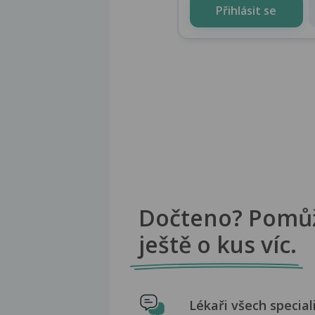
Přihlásit se
Dočteno? Pomů
ještě o kus víc.
Lékaři všech special