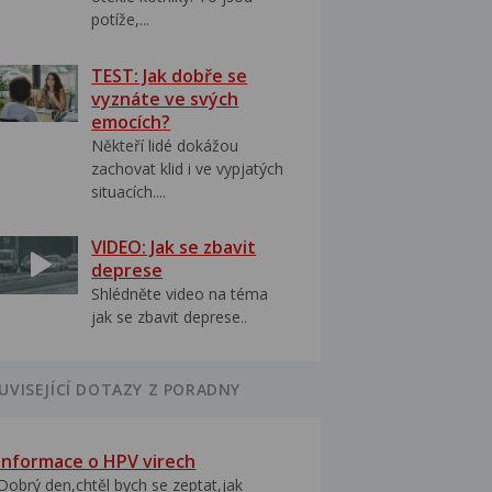
potíže,...
TEST: Jak dobře se
vyznáte ve svých
emocích?
Někteří lidé dokážou
zachovat klid i ve vypjatých
situacích....
VIDEO: Jak se zbavit
deprese
Shlédněte video na téma
jak se zbavit deprese..
UVISEJÍCÍ DOTAZY Z PORADNY
Informace o HPV virech
Dobrý den,chtěl bych se zeptat,jak