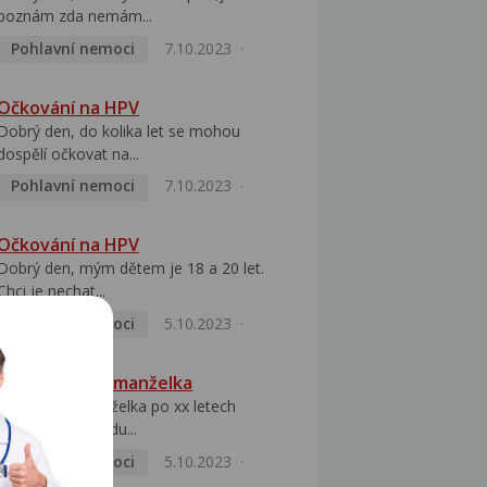
poznám zda nemám...
Pohlavní nemoci
7.10.2023
Očkování na HPV
Dobrý den, do kolika let se mohou
dospělí očkovat na...
Pohlavní nemoci
7.10.2023
Očkování na HPV
Dobrý den, mým dětem je 18 a 20 let.
Chci je nechat...
Pohlavní nemoci
5.10.2023
HPV pozitivní manželka
Dobrý den, manželka po xx letech
přivezla z Východu...
Pohlavní nemoci
5.10.2023