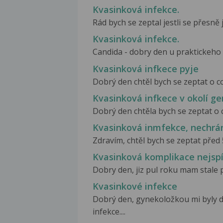
Kvasinková infekce.
Rád bych se zeptal jestli se přesně j
Kvasinková infekce.
Candida - dobry den u praktickeho le
Kvasinková infkece pyje
Dobrý den chtěl bych se zeptat o co
Kvasinková infkece v okolí ge
Dobrý den chtěla bych se zeptat o co
Kvasinková inmfekce, nechrá
Zdravím, chtěl bych se zeptat před 
Kvasinková komplikace nejsp
Dobry den, jiz pul roku mam stale p
Kvasinkové infekce
Dobrý den, gynekoložkou mi byly 
infekce....