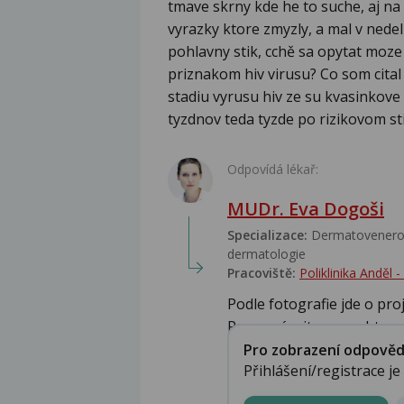
tmave skrny kde he to suche, aj n
vyrazky ktore zmyzly, a mal v nede
pohlavny stik, cchě sa opytat moze
priznakom hiv virusu? Co som cital
stadiu vyrusu hiv ze su kvasinkove 
tyzdnov teda tyzde po rizikovom st
Odpovídá lékař:
MUDr. Eva Dogoši
Specializace:
Dermatovenerolo
dermatologie
Pracoviště:
Poliklinika Anděl
Podle fotografie jde o pr
Promazávejte, vynechte mýd
Pro zobrazení odpovědi 
Přihlášení/registrace j