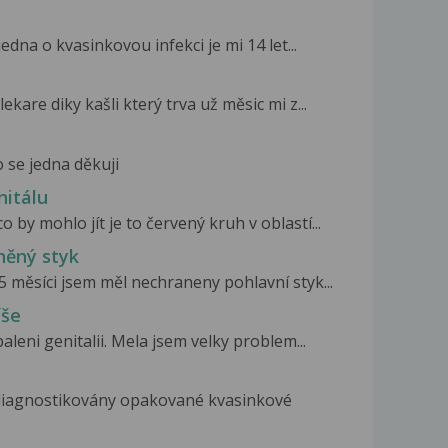
edna o kvasinkovou infekci je mi 14 let...
kare diky kašli který trva už měsic mi z...
 se jedna děkuji
nitálu
 by mohlo jít je to červený kruh v oblastí...
něný styk
5 měsíci jsem měl nechraneny pohlavní styk...
íše
aleni genitalii. Mela jsem velky problem...
diagnostikovány opakované kvasinkové