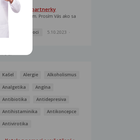
HPV typ 52 u partnerky
Dobrý deň prajem. Prosím Vás ako sa
dá vyliečiť vírus...
Pohlavní nemoci
5.10.2023
MOCI
Kašel
Alergie
Alkoholismus
Analgetika
Angína
Antibiotika
Antidepresiva
Antihistaminika
Antikoncepce
Antivirotika