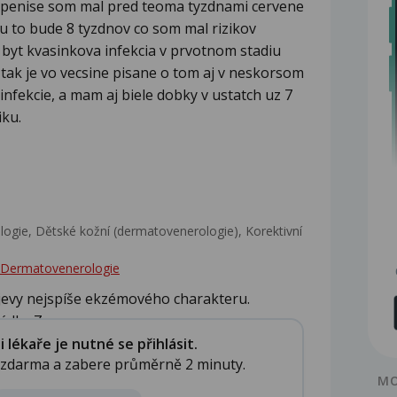
a penise som mal pred teoma tyzdnami cervene
lu to bude 8 tyzdnov co som mal rizikov
 byt kvasinkova infekcia v prvotnom stadiu
 tak je vo vecsine pisane o tom aj v neskorsom
infekcie, a mam aj biele dobky v ustatch uz 7
iku.
gie, Dětské kožní (dermatovenerologie), Korektivní
 - Dermatovenerologie
ojevy nejspíše ekzémového charakteru.
lo. Z...
lékaře je nutné se přihlásit.
e zdarma a zabere průměrně 2 minuty.
MO