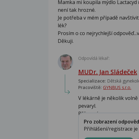
Mamka mi koupila mýdlo Lactacyd n
není tak hrozné.
Je potřeba v mém případě navštívit
lék?
Prosím o co nejrychlejší odpověď...
Děkuji.
Odpovídá lékař:
MUDr. Jan Sládeček
Specializace:
Dětská gynekolo
Pracoviště:
GYNBUS s.r.o.
V lékárně je několik voln
pevaryl.
Příjemný ...
Pro zobrazení odpovědi 
Přihlášení/registrace j