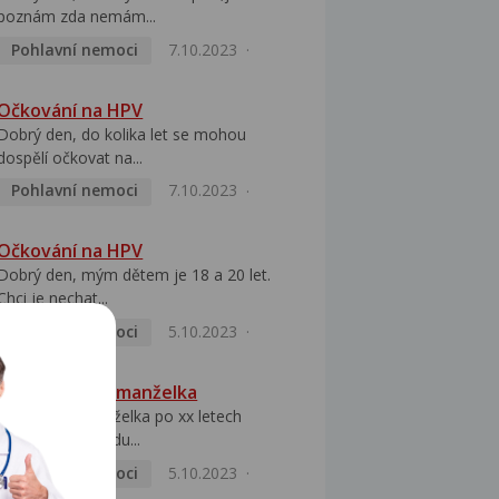
poznám zda nemám...
Pohlavní nemoci
7.10.2023
Očkování na HPV
Dobrý den, do kolika let se mohou
dospělí očkovat na...
Pohlavní nemoci
7.10.2023
Očkování na HPV
Dobrý den, mým dětem je 18 a 20 let.
Chci je nechat...
Pohlavní nemoci
5.10.2023
HPV pozitivní manželka
Dobrý den, manželka po xx letech
přivezla z Východu...
Pohlavní nemoci
5.10.2023