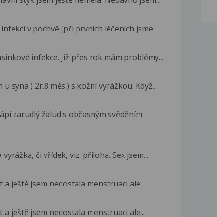
nfekci v pochvě (při prvních léčeních jsme...
inkové infekce. Již přes rok mám problémy...
 syna ( 2r.8 měs.) s kožní vyrážkou. Když...
trápí zarudlý žalud s občasným svěděním
yrážka, či vřídek, viz. přiloha. Sex jsem...
t a ještě jsem nedostala menstruaci ale...
t a ještě jsem nedostala menstruaci ale...