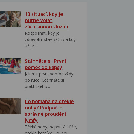
13 situací, kdy je
nutné volat
záchrannou službu
Rozpoznat, kdy je
zdravotní stav vážný a kdy
už je...
Stáhněte si: První
pomoc do kapsy
Jak mít první pomoc vždy
po ruce? Stáhněte si
praktického...
Co pomáhá na oteklé
nohy? Podpořte
správné proudění
lymfy
Těžké nohy, napnutá kůže,
oteklé kotníky. To jsou