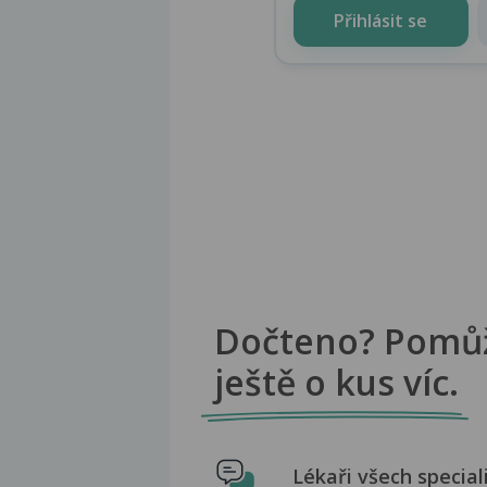
Přihlásit se
Dočteno? Pomů
ještě o kus víc.
Lékaři všech special