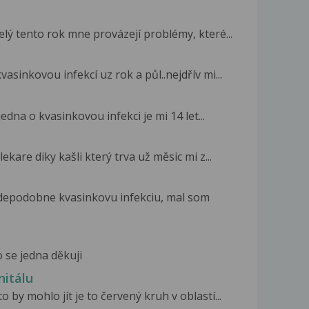
lý tento rok mne provázejí problémy, které...
asinkovou infekcí uz rok a půl..nejdřív mi...
edna o kvasinkovou infekci je mi 14 let...
kare diky kašli který trva už měsic mi z...
vdepodobne kvasinkovu infekciu, mal som
 se jedna děkuji
nitálu
 by mohlo jít je to červený kruh v oblastí...