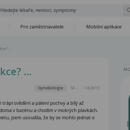
Pro zaměstnavatele
Mobilní aplikace
ce? ...
ce? ...
MO
Gynekologie
M ...
1.8.2013
ě trápí svědění a pálení pochvy a bílý až
 doma v bazénu a chodím v mokrých plavkách.
netu, jsem usoudila, že by se mohlo jednat o