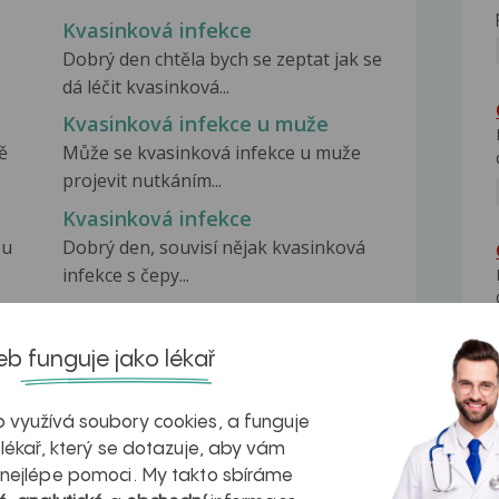
Kvasinková infekce
Dobrý den chtěla bych se zeptat jak se
dá léčit kvasinková...
Kvasinková infekce u muže
ě
Může se kvasinková infekce u muže
projevit nutkáním...
Kvasinková infekce
 u
Dobrý den, souvisí nějak kvasinková
infekce s čepy...
b funguje jako lékař
 využívá soubory cookies, a funguje
na zdravá játra?
Myasthenia gravis – vše, co...
 lékař, který se dotazuje, aby vám
 nejlépe pomoci. My takto sbíráme