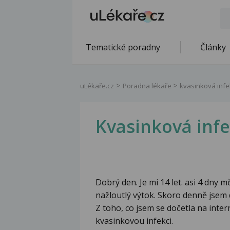
Tematické poradny
Články
uLékaře.cz
Poradna lékaře
kvasinková infek
Kvasinková infek
Dobrý den. Je mi 14 let. asi 4 dny m
nažloutlý výtok. Skoro denně jsem
Z toho, co jsem se dočetla na inter
kvasinkovou infekci.