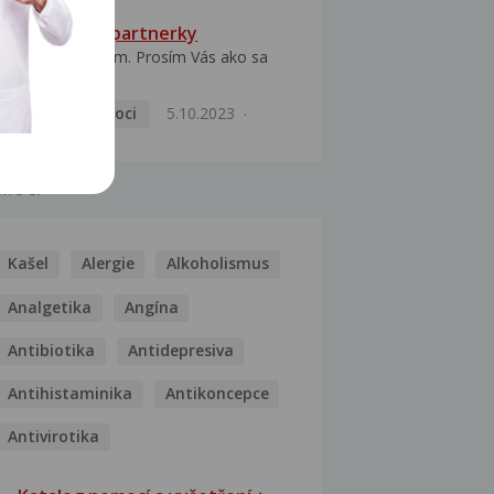
HPV typ 52 u partnerky
Dobrý deň prajem. Prosím Vás ako sa
dá vyliečiť vírus...
Pohlavní nemoci
5.10.2023
MOCI
Kašel
Alergie
Alkoholismus
Analgetika
Angína
Antibiotika
Antidepresiva
Antihistaminika
Antikoncepce
Antivirotika