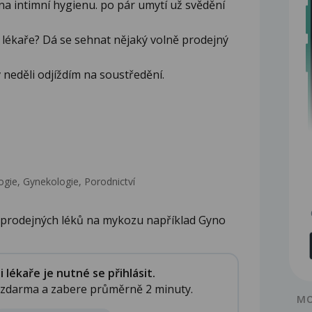
a intimní hygienu. po pár umytí už svědění
 lékaře? Dá se sehnat nějaký volně prodejný
v neděli odjíždím na soustředění.
gie, Gynekologie, Porodnictví
ě prodejných léků na mykozu například Gyno
lékaře je nutné se přihlásit.
e zdarma a zabere průměrně 2 minuty.
MO