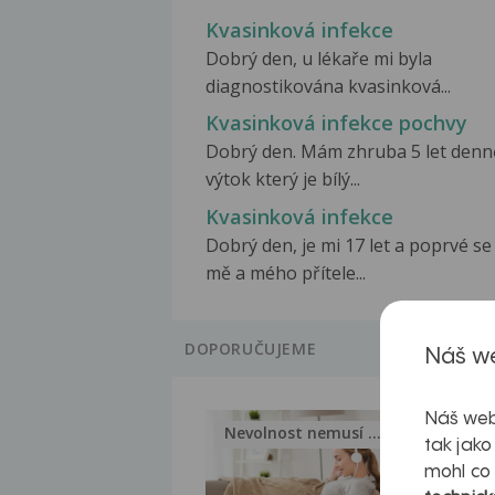
Kvasinková infekce
Dobrý den, u lékaře mi byla
diagnostikována kvasinková...
Kvasinková infekce pochvy
Dobrý den. Mám zhruba 5 let denn
výtok který je bílý...
Kvasinková infekce
Dobrý den, je mi 17 let a poprvé se
mě a mého přítele...
DOPORUČUJEME
Náš we
Náš web
Nevolnost nemusí být nutnou...
Jak 
tak jako
mohl co