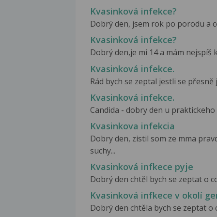
Kvasinková infekce?
Dobrý den, jsem rok po porodu a ce
Kvasinková infekce?
Dobrý den,je mi 14 a mám nejspíš kv
Kvasinková infekce.
Rád bych se zeptal jestli se přesně j
Kvasinková infekce.
Candida - dobry den u praktickeho le
Kvasinkova infekcia
Dobry den, zistil som ze mma pra
suchy...
Kvasinková infkece pyje
Dobrý den chtěl bych se zeptat o co
Kvasinková infkece v okolí ge
Dobrý den chtěla bych se zeptat o co