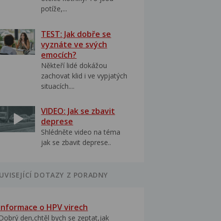
potíže,...
TEST: Jak dobře se
vyznáte ve svých
emocích?
Někteří lidé dokážou
zachovat klid i ve vypjatých
situacích....
VIDEO: Jak se zbavit
deprese
Shlédněte video na téma
jak se zbavit deprese..
UVISEJÍCÍ DOTAZY Z PORADNY
Informace o HPV virech
Dobrý den,chtěl bych se zeptat,jak