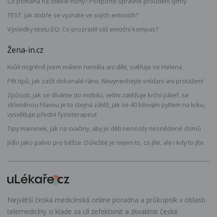
Co pomáhá na oteklé nohy? Podpořte správné proudění lymfy
TEST: Jak dobře se vyznáte ve svých emocích?
Výsledky testu EQ: Co prozradil váš emoční kompas?
Žena-in.cz
Kvůli migréně jsem málem neměla ani děti, svěřuje se Helena
Pět tipů, jak začít dokonalé ráno. Nevynechejte snídani ani protažení
Způsob, jak se díváme do mobilu, velmi zatěžuje krční páteř, se
skloněnou hlavou je to stejná zátěž, jak se 40 kilovým pytlem na krku,
vysvětluje přední fyzioterapeut
Tipy maminek, jak na svačiny, aby je děti nenosily nesnědené domů
Jídlo jako palivo pro běžce: Důležité je nejen to, co jíte, ale i kdy to jíte
Největší česká medicínská online poradna a průkopník v oblasti
telemedicíny si klade za cíl zefektivnit a zkvalitnit české