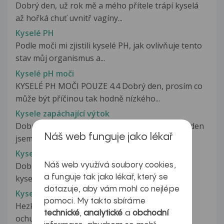
Dobrý den, už rok mě a mého přítele trápí kyselá
až hořká chuť uvnitř vagíny...
Kyselé PH
Podle moči mi zjistili kyselé PH, jak ovlivňuje tento
stav můj organismus a...
Kyselé pH moči
KYSELÉ PH MOČI POUZE 4.4 Dobrý den, prosím co
může být příčinou tak hodně nízkého...
Kysele zapáchající výtok
Dobrý den pane doktore, asi mám problém. Týden
Náš web funguje jako lékař
jsem brala antibiotika na aginu...
Kyselina 5-hydroxy-3-indoloctová
Dobry den. testy mi potvrdili pozitivny nalez
Náš web využívá soubory cookies,
a funguje tak jako lékař, který se
kyselina 5-hydroxy-3-indoloctová...
dotazuje, aby vám mohl co nejlépe
Kyselina citronová
pomoci. My takto sbíráme
Hezký den, zvykl jsem si denně vypít litr vody
technické
,
analytické
a
obchodní
ochucenou potravinářskou kyselinou...