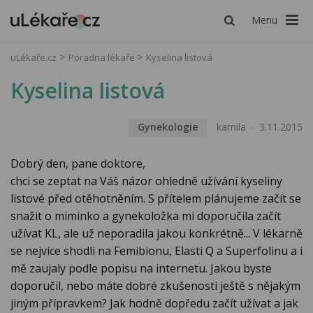
Menu
uLékaře.cz
Poradna lékaře
Kyselina listová
Kyselina listová
Gynekologie
kamila
3.11.2015
Dobrý den, pane doktore,
chci se zeptat na Váš názor ohledně užívání kyseliny
listové před otěhotněním. S přítelem plánujeme začít se
snažit o miminko a gynekoložka mi doporučila začít
užívat KL, ale už neporadila jakou konkrétně... V lékarně
se nejvíce shodli na Femibionu, Elasti Q a Superfolinu a i
mě zaujaly podle popisu na internetu. Jakou byste
doporučil, nebo máte dobré zkušenosti ještě s nějakým
jiným přípravkem? Jak hodně dopředu začít užívat a jak