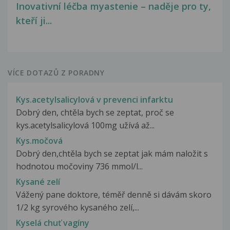
Inovativní léčba myastenie – naděje pro ty,
kteří ji...
VÍCE DOTAZŮ Z PORADNY
Kys.acetylsalicylová v prevenci infarktu
Dobrý den, chtěla bych se zeptat, proč se
kys.acetylsalicylová 100mg užívá až...
Kys.močová
Dobrý den,chtěla bych se zeptat jak mám naložit s
hodnotou močoviny 736 mmol/l...
Kysané zelí
Vážený pane doktore, téměř denně si dávám skoro
1/2 kg syrového kysaného zelí,...
Kyselá chuť vagíny