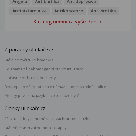
Angína
Antibiotika
Antidepresiva
Antihistaminika
Antikoncepce
Antivirotika
Katalog nemocí a vyšetření
Z poradny uLékaře.cz
Stále se zvětšující bradavka
Co znamená nehomogenní struktura jater?
Občasné píchnutí pod žebry
Dyspepsie: Větry i při malé námaze, nepravidelná stolice
Zelený povlak na jazyku - co to může být?
Články uLékaře.cz
13 situací, kdy je nutné volat záchrannou službu
Stáhněte si: První pomoc do kapsy