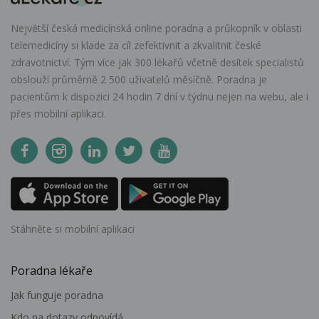
Největší česká medicínská online poradna a průkopník v oblasti
telemedicíny si klade za cíl zefektivnit a zkvalitnit české
zdravotnictví. Tým více jak 300 lékařů včetně desítek specialistů
obslouží průměrně 2 500 uživatelů měsíčně. Poradna je
pacientům k dispozici 24 hodin 7 dní v týdnu nejen na webu, ale i
přes mobilní aplikaci.
Stáhněte si mobilní aplikaci
Poradna lékaře
Jak funguje poradna
Kdo na dotazy odpovídá