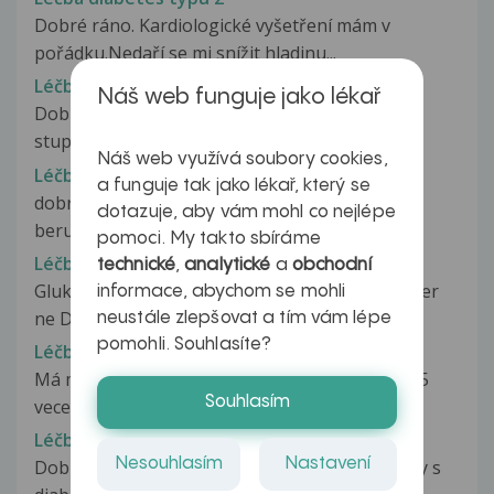
Dobré ráno. Kardiologické vyšetření mám v
pořádku.Nedaří se mi snížit hladinu...
Léčba diabetes typu 2
Náš web funguje jako lékař
Dobrý den paní doktorko Ja mám diabetes II
stupně . V květnu to bude čtvrty...
Náš web využívá soubory cookies,
Léčba diabetes typu 2
a funguje tak jako lékař, který se
dobry večer lečim se již 5 let s cukrovkou typu2
dotazuje, aby vám mohl co nejlépe
beru leky glucophage 500mg...
pomoci. My takto sbíráme
Léčba diabetes typu 2
technické
,
analytické
a
obchodní
Glukophage beru 850mg vždy ráno po jídle večer
informace, abychom se mohli
ne Diaprel beru jenom při zvýšeném...
neustále zlepšovat a tím vám lépe
pomohli. Souhlasíte?
Léčba diabetes typu 2
Má mam cukrovku 20 let picham inzulín ráno 45
Souhlasím
vecer 35
Léčba diabetes typu 2
Nesouhlasím
Nastavení
Dobrý den, můj přítel má dlouhodobé problémy s