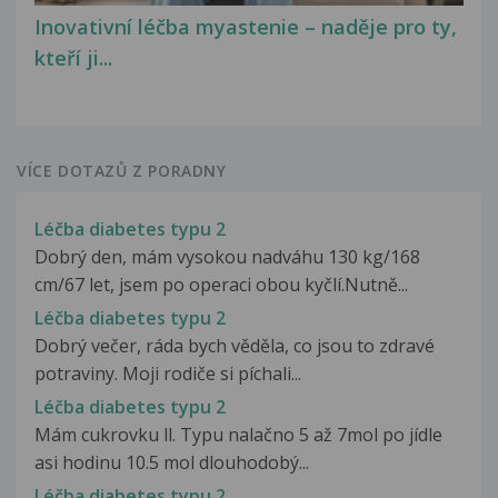
Inovativní léčba myastenie – naděje pro ty,
kteří ji...
VÍCE DOTAZŮ Z PORADNY
Léčba diabetes typu 2
Dobrý den, mám vysokou nadváhu 130 kg/168
cm/67 let, jsem po operaci obou kyčlí.Nutně...
Léčba diabetes typu 2
Dobrý večer, ráda bych věděla, co jsou to zdravé
potraviny. Moji rodiče si píchali...
Léčba diabetes typu 2
Mám cukrovku ll. Typu nalačno 5 až 7mol po jídle
asi hodinu 10.5 mol dlouhodobý...
Léčba diabetes typu 2