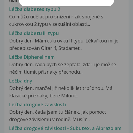
diabetem 2.typu.Z počátku užíval...
Léčba diabetes typu 2
Co můžu udělat pro snížení rizik spojené s
cukrovkou 2.typu v sexuální oblasti...
Léčba diabetu II. typu
Dobrý den. Mám cukrovku II typu. Lékařkou mi je
předepisován Oltar 4, Stadamet...
Léčba Dipherelinem
Dobrý den, ráda bych se zeptala, zda-li je možné
něčím tlumit příznaky přechodu...
Léčba dny
Dobrý den, manžel již několik let trpí dnou. Má
klasické příznaky, bere Milurit...
Léčba drogové závislosti
Dobrý den, četla jsem tu článek, jak pomoct
drogově závislému v rodině. Musím...
Léčba drogové závislosti - Subutex, a Alprazolam