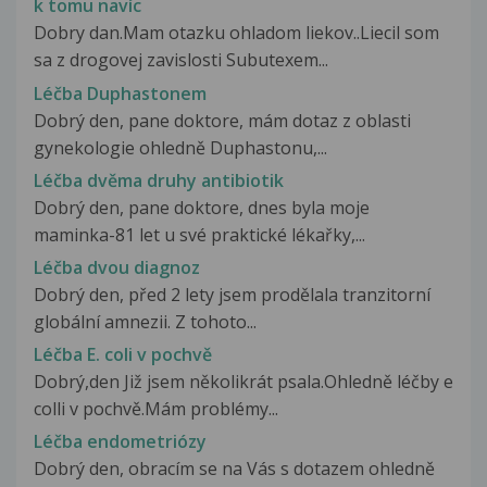
k tomu navíc
Dobry dan.Mam otazku ohladom liekov..Liecil som
sa z drogovej zavislosti Subutexem...
Léčba Duphastonem
Dobrý den, pane doktore, mám dotaz z oblasti
gynekologie ohledně Duphastonu,...
Léčba dvěma druhy antibiotik
Dobrý den, pane doktore, dnes byla moje
maminka-81 let u své praktické lékařky,...
Léčba dvou diagnoz
Dobrý den, před 2 lety jsem prodělala tranzitorní
globální amnezii. Z tohoto...
Léčba E. coli v pochvě
Dobrý,den Již jsem několikrát psala.Ohledně léčby e
colli v pochvě.Mám problémy...
Léčba endometriózy
Dobrý den, obracím se na Vás s dotazem ohledně