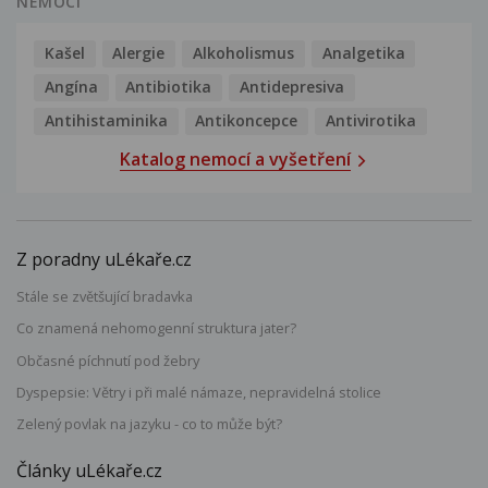
NEMOCI
Kašel
Alergie
Alkoholismus
Analgetika
Angína
Antibiotika
Antidepresiva
Antihistaminika
Antikoncepce
Antivirotika
Katalog nemocí a vyšetření
Z poradny uLékaře.cz
Stále se zvětšující bradavka
Co znamená nehomogenní struktura jater?
Občasné píchnutí pod žebry
Dyspepsie: Větry i při malé námaze, nepravidelná stolice
Zelený povlak na jazyku - co to může být?
Články uLékaře.cz