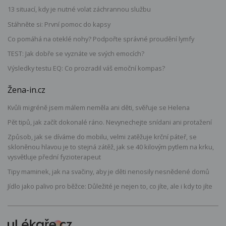
13 situací, kdy je nutné volat záchrannou službu
Stáhněte si: První pomoc do kapsy
Co pomáhá na oteklé nohy? Podpořte správné proudění lymfy
TEST: Jak dobře se vyznáte ve svých emocích?
Výsledky testu EQ: Co prozradil váš emoční kompas?
Žena-in.cz
Kvůli migréně jsem málem neměla ani děti, svěřuje se Helena
Pět tipů, jak začít dokonalé ráno. Nevynechejte snídani ani protažení
Způsob, jak se díváme do mobilu, velmi zatěžuje krční páteř, se
skloněnou hlavou je to stejná zátěž, jak se 40 kilovým pytlem na krku,
vysvětluje přední fyzioterapeut
Tipy maminek, jak na svačiny, aby je děti nenosily nesnědené domů
Jídlo jako palivo pro běžce: Důležité je nejen to, co jíte, ale i kdy to jíte