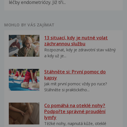
léčby endometriózy. Již tři...
MOHLO BY VÁS ZAJÍMAT
13 situací, kdy je nutné volat
záchrannou službu
Rozpoznat, kdy je zdravotní stav vážný
a kdy už je...
Stáhněte si: První pomoc do
kapsy
Jak mít první pomoc vždy po ruce?
Stáhněte si praktického...
Co pomáhá na oteklé nohy?
Podpořte správné proudění
lymfy
Těžké nohy, napnutá kůže, oteklé