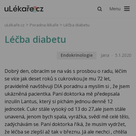
Menu
uLékaře.cz
Poradna lékaře
Léčba diabetu
Léčba diabetu
Endokrinologie
Jana
5.1.2020
Dobrý den, obracím se na vás s prosbou o radu, léčím
se více jak deset roků s cukrovkou.Je mu 72 let,
pravidelně navštěvuji DIA poradnu a myslím si , že jsem
ukázněná pacientka. Paní doktorka mě předepsala
inzulín Lantus, který si píchám jednou denně 12
jednotek. Cukr stále vysoký od 13 do 27,ale jsem stále
unavená, jenom bych spala, vyrážka, svědí mě celé tělo,
zadýchávám se. Paní doktorka říká, že musím vydržet,
že léčba se zlepší až tak v březnu. Já ale nechci , chtěla