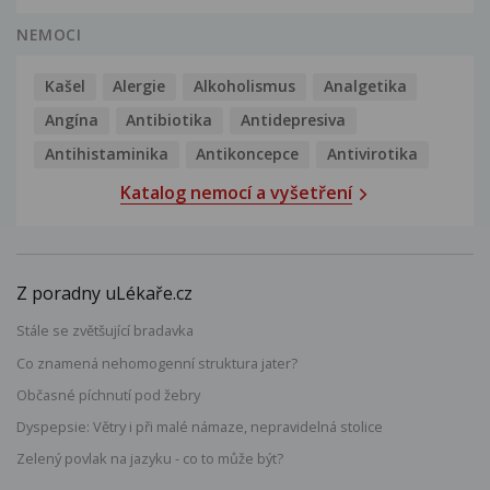
NEMOCI
Kašel
Alergie
Alkoholismus
Analgetika
Angína
Antibiotika
Antidepresiva
Antihistaminika
Antikoncepce
Antivirotika
Katalog nemocí a vyšetření
Z poradny uLékaře.cz
Stále se zvětšující bradavka
Co znamená nehomogenní struktura jater?
Občasné píchnutí pod žebry
Dyspepsie: Větry i při malé námaze, nepravidelná stolice
Zelený povlak na jazyku - co to může být?