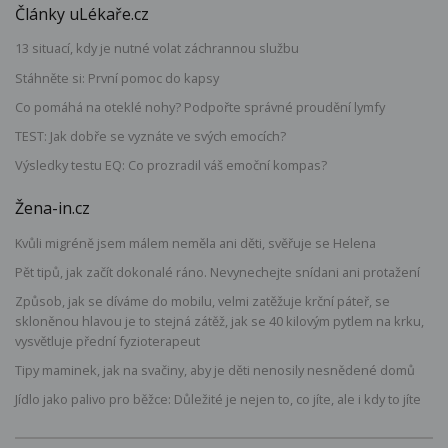
Články uLékaře.cz
13 situací, kdy je nutné volat záchrannou službu
Stáhněte si: První pomoc do kapsy
Co pomáhá na oteklé nohy? Podpořte správné proudění lymfy
TEST: Jak dobře se vyznáte ve svých emocích?
Výsledky testu EQ: Co prozradil váš emoční kompas?
Žena-in.cz
Kvůli migréně jsem málem neměla ani děti, svěřuje se Helena
Pět tipů, jak začít dokonalé ráno. Nevynechejte snídani ani protažení
Způsob, jak se díváme do mobilu, velmi zatěžuje krční páteř, se
skloněnou hlavou je to stejná zátěž, jak se 40 kilovým pytlem na krku,
vysvětluje přední fyzioterapeut
Tipy maminek, jak na svačiny, aby je děti nenosily nesnědené domů
Jídlo jako palivo pro běžce: Důležité je nejen to, co jíte, ale i kdy to jíte