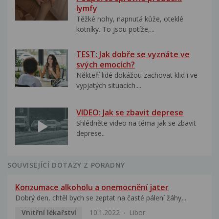
lymfy
Těžké nohy, napnutá kůže, oteklé
kotníky. To jsou potíže,...
TEST: Jak dobře se vyznáte ve
svých emocích?
Někteří lidé dokážou zachovat klid i ve
vypjatých situacích....
VIDEO: Jak se zbavit deprese
Shlédněte video na téma jak se zbavit
deprese..
SOUVISEJÍCÍ DOTAZY Z PORADNY
Konzumace alkoholu a onemocnění jater
Dobrý den, chtěl bych se zeptat na časté pálení žáhy,...
Vnitřní lékařství
10.1.2022
Libor