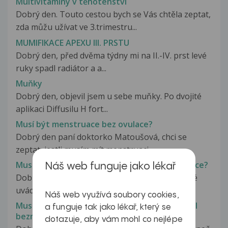
Multivitamíny v těhotenství
Dobrý den. Touto cestou bych se Vás chtěla zeptat,
zda můžu užívat ve 3.trimestru...
MUMIFIKACE APEXU III. PRSTU
Dobrý den, před dvěma týdny mi na II.-IV. prst levé
ruky spadl radiátor a a...
Muňky
Dobrý den, objevil jsem u sebe muňky. Po dvojité
aplikaci Diffusilu H fort...
Musí být menstruace bez ovulace?
Dobrý den paní doktorko Matoušová, chci se
zeptat, jestli musím mít menstruaci,...
Musí být potrat uveden v těhotenské průkazce?
Náš web funguje jako lékař
Dobrý večer, chtěla bych se zeptat, zda je nutné
uvádět do těhotenské průkazky...
Náš web využívá soubory cookies,
Musí být striktní pravidelnost v podávání jídel
a funguje tak jako lékař, který se
bezmocnému člověku?
dotazuje, aby vám mohl co nejlépe