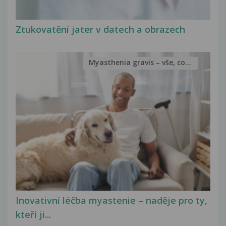
Ztukovatění jater v datech a obrazech
Myasthenia gravis – vše, co...
Inovativní léčba myastenie – naděje pro ty,
kteří ji...