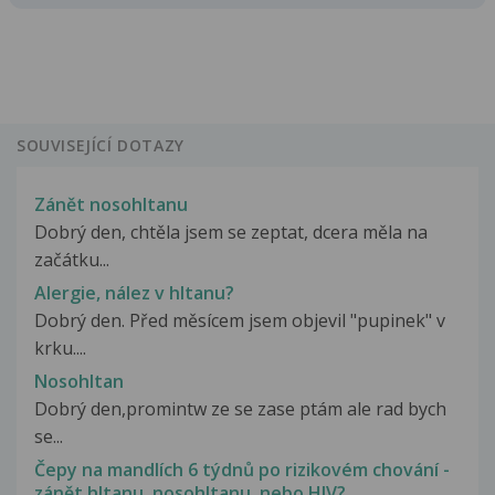
SOUVISEJÍCÍ DOTAZY
Zánět nosohltanu
Dobrý den, chtěla jsem se zeptat, dcera měla na
začátku...
Alergie, nález v hltanu?
Dobrý den. Před měsícem jsem objevil "pupinek" v
krku....
Nosohltan
Dobrý den,promintw ze se zase ptám ale rad bych
se...
Čepy na mandlích 6 týdnů po rizikovém chování -
zánět hltanu, nosohltanu, nebo HIV?