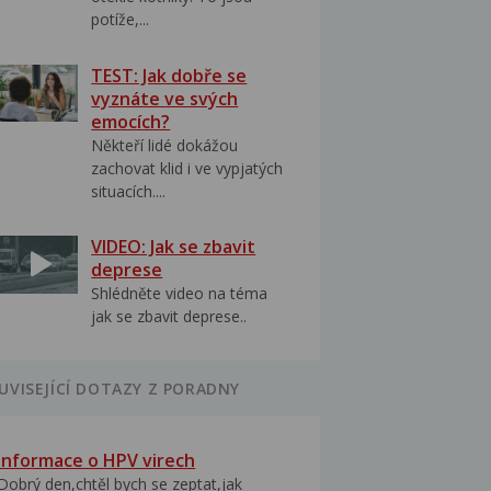
potíže,...
TEST: Jak dobře se
vyznáte ve svých
emocích?
Někteří lidé dokážou
zachovat klid i ve vypjatých
situacích....
VIDEO: Jak se zbavit
deprese
Shlédněte video na téma
jak se zbavit deprese..
UVISEJÍCÍ DOTAZY Z PORADNY
Informace o HPV virech
Dobrý den,chtěl bych se zeptat,jak