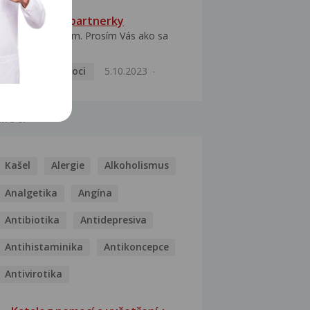
HPV typ 52 u partnerky
Dobrý deň prajem. Prosím Vás ako sa
dá vyliečiť vírus...
Pohlavní nemoci
5.10.2023
MOCI
Kašel
Alergie
Alkoholismus
Analgetika
Angína
Antibiotika
Antidepresiva
Antihistaminika
Antikoncepce
Antivirotika