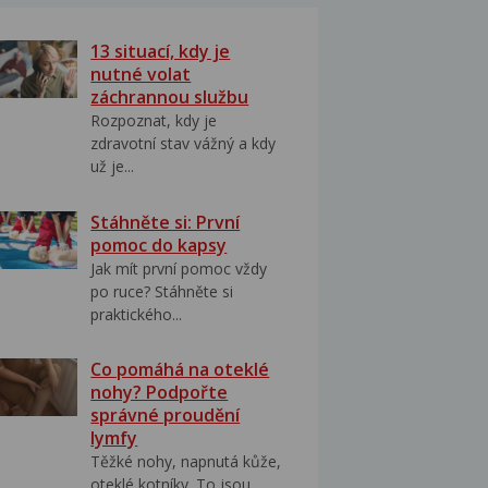
13 situací, kdy je
nutné volat
záchrannou službu
Rozpoznat, kdy je
zdravotní stav vážný a kdy
už je...
Stáhněte si: První
pomoc do kapsy
Jak mít první pomoc vždy
po ruce? Stáhněte si
praktického...
Co pomáhá na oteklé
nohy? Podpořte
správné proudění
lymfy
Těžké nohy, napnutá kůže,
oteklé kotníky. To jsou