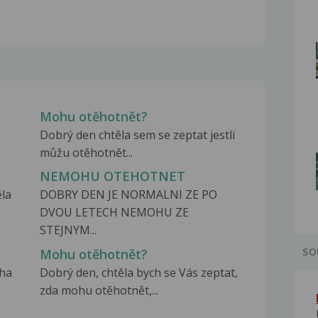
Mohu otěhotnět?
Dobrý den chtěla sem se zeptat jestli
můžu otěhotnět...
NEMOHU OTEHOTNET
ěla
DOBRY DEN JE NORMALNI ZE PO
DVOU LETECH NEMOHU ZE
STEJNYM...
SO
Mohu otěhotnět?
sha
Dobrý den, chtěla bych se Vás zeptat,
zda mohu otěhotnět,...