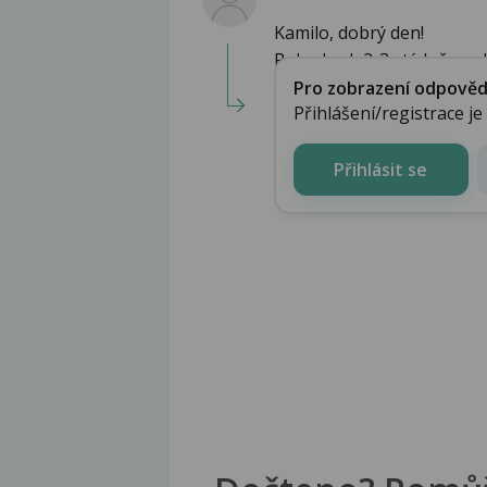
Kamilo, dobrý den!
Pokud rok 2-3x týdně soulož
Pro zobrazení odpovědi 
Přihlášení/registrace j
Přihlásit se