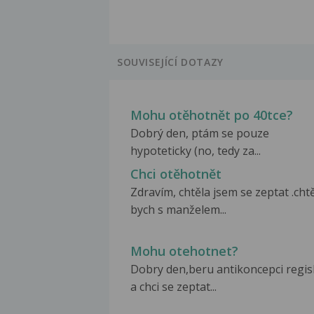
SOUVISEJÍCÍ DOTAZY
Mohu otěhotnět po 40tce?
Dobrý den, ptám se pouze
hypoteticky (no, tedy za...
Chci otěhotnět
Zdravím, chtěla jsem se zeptat .cht
bych s manželem...
Mohu otehotnet?
Dobry den,beru antikoncepci regi
a chci se zeptat...