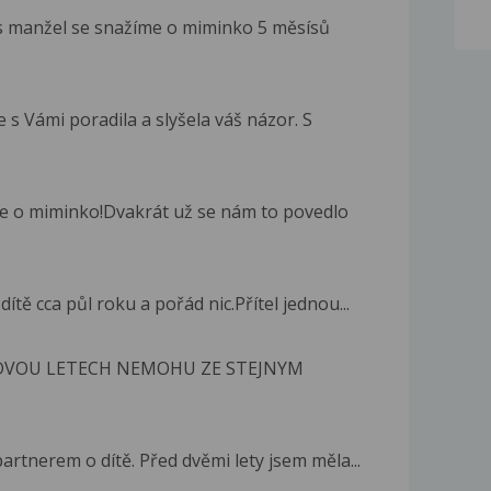
 s manžel se snažíme o miminko 5 měsísů
 s Vámi poradila a slyšela váš názor. S
me o miminko!Dvakrát už se nám to povedlo
tě cca půl roku a pořád nic.Přítel jednou...
 DVOU LETECH NEMOHU ZE STEJNYM
rtnerem o dítě. Před dvěmi lety jsem měla...