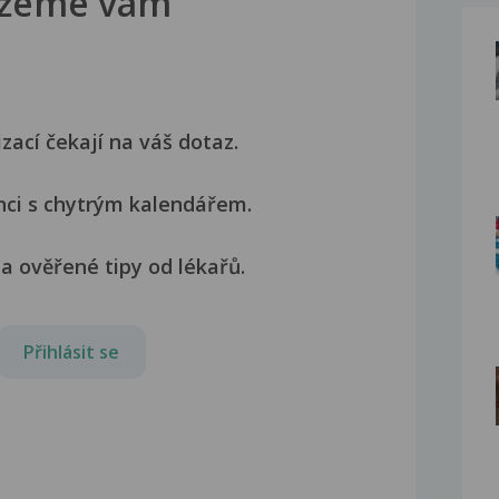
žeme vám
izací čekají na váš dotaz.
nci s chytrým kalendářem.
a ověřené tipy od lékařů.
Přihlásit se