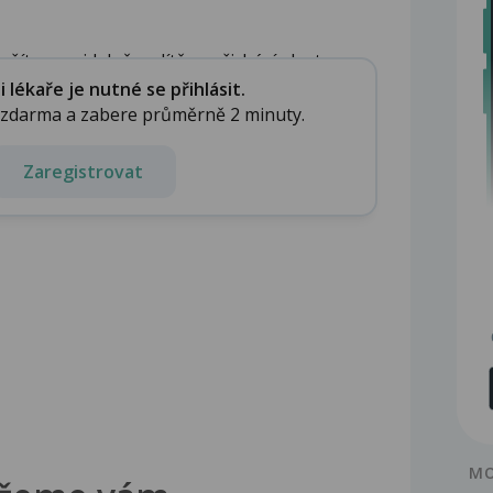
íte pravidelně, a dítě nepřichází, dostav...
lékaře je nutné se přihlásit.
e zdarma a zabere průměrně 2 minuty.
Zaregistrovat
MO