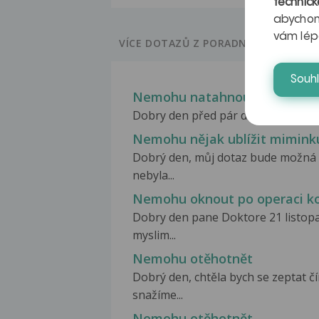
technick
abychom
vám lép
VÍCE DOTAZŮ Z PORADNY
Souh
Nemohu natahnout ruku v lok
Dobry den před pár dny jsem to mali
Nemohu nějak ublížit mimink
Dobrý den, můj dotaz bude možná 
nebyla...
Nemohu oknout po operaci k
Dobry den pane Doktore 21 listop
myslim...
Nemohu otěhotnět
Dobrý den, chtěla bych se zeptat 
snažíme...
Nemohu otěhotnět