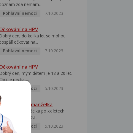
poznám zda nemám...
Pohlavní nemoci
7.10.2023
Očkování na HPV
Dobrý den, do kolika let se mohou
dospělí očkovat na...
Pohlavní nemoci
7.10.2023
Očkování na HPV
Dobrý den, mým dětem je 18 a 20 let.
Chci je nechat...
Pohlavní nemoci
5.10.2023
HPV pozitivní manželka
Dobrý den, manželka po xx letech
přivezla z Východu...
Pohlavní nemoci
5.10.2023