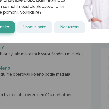
é
,
analytické
a
obchodní
informace,
 se mohli neustále zlepšovat a tím
e pomohli. Souhlasíte?
lasím
Nesouhlasím
Nastavení
ti
nko přehnal s činkou a dnes jsou to již...
NE
u?
hloupý, ale má cesta k vytouženému miminku
oleno
adu me operovali koleno podle madiala
čím by to mohlo bý že nemůžu otěhotnět