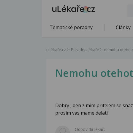
Tematické poradny
Články
uLékaře.cz
Poradna lékaře
nemohu otehot
Nemohu otehot
Dobry , den z mim pritelem se snazi
prosim vas mame delat?
Odpovídá lékař: