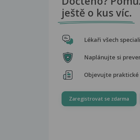
Dočteno? Pomů
ještě o kus víc.
Lékaři všech special
Naplánujte si preve
Objevujte praktické 
Zaregistrovat se zdarma