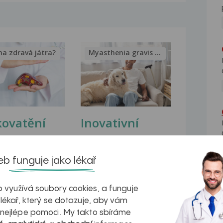
na zdravá játra?
Myasthenia gravis – vše, co...
kovatění
Inovativní
r v datech a
léčba
azech
myastenie –
b funguje jako lékař
naděje pro ty,
 využívá soubory cookies, a funguje
kteří ji...
 lékař, který se dotazuje, aby vám
 nejlépe pomoci. My takto sbíráme