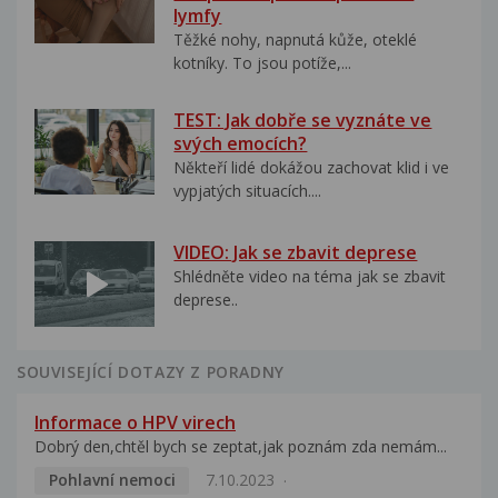
lymfy
Těžké nohy, napnutá kůže, oteklé
kotníky. To jsou potíže,...
TEST: Jak dobře se vyznáte ve
svých emocích?
Někteří lidé dokážou zachovat klid i ve
vypjatých situacích....
VIDEO: Jak se zbavit deprese
Shlédněte video na téma jak se zbavit
deprese..
SOUVISEJÍCÍ DOTAZY Z PORADNY
Informace o HPV virech
Dobrý den,chtěl bych se zeptat,jak poznám zda nemám...
Pohlavní nemoci
7.10.2023