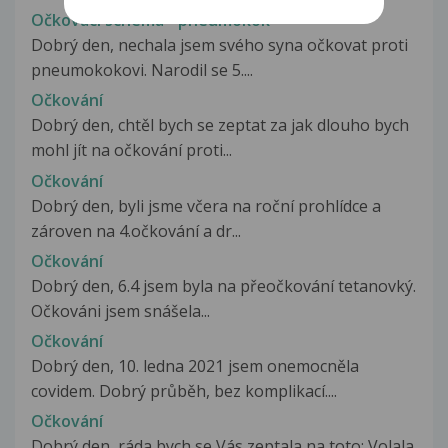
Očkovací schéma - pneumokok
Dobrý den, nechala jsem svého syna očkovat proti
pneumokokovi. Narodil se 5....
Očkování
Dobrý den, chtěl bych se zeptat za jak dlouho bych
mohl jít na očkování proti...
Očkování
Dobrý den, byli jsme včera na roční prohlídce a
zároven na 4.očkování a dr...
Očkování
Dobrý den, 6.4 jsem byla na přeočkování tetanovký.
Očkováni jsem snášela...
Očkování
Dobrý den, 10. ledna 2021 jsem onemocněla
covidem. Dobrý průběh, bez komplikací....
Očkování
Dobrý den, ráda bych se Vás zeptala na toto: Volala