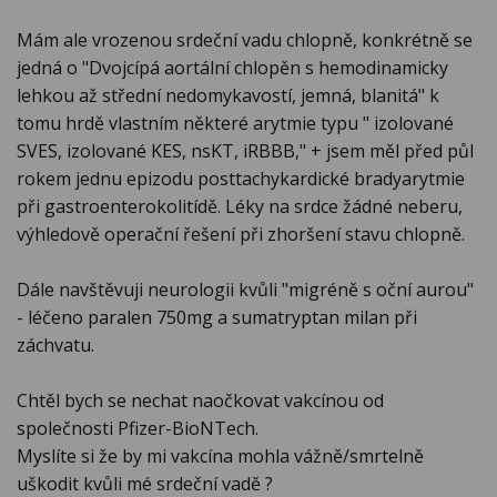
Mám ale vrozenou srdeční vadu chlopně, konkrétně se
jedná o "Dvojcípá aortální chlopěn s hemodinamicky
lehkou až střední nedomykavostí, jemná, blanitá" k
tomu hrdě vlastním některé arytmie typu " izolované
SVES, izolované KES, nsKT, iRBBB," + jsem měl před půl
rokem jednu epizodu posttachykardické bradyarytmie
při gastroenterokolitídě. Léky na srdce žádné neberu,
výhledově operační řešení při zhoršení stavu chlopně.
Dále navštěvuji neurologii kvůli "migréně s oční aurou"
- léčeno paralen 750mg a sumatryptan milan při
záchvatu.
Chtěl bych se nechat naočkovat vakcínou od
společnosti Pfizer-BioNTech.
Myslíte si že by mi vakcína mohla vážně/smrtelně
uškodit kvůli mé srdeční vadě ?