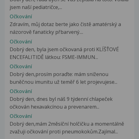
jsem naší pediatričce,...
Očkování
Zdravím, můj dotaz berte jako čistě amatérský a
názorově fanaticky přbarvený....
Očkování
Dobrý den, byla jsem očkovaná proti KLÍŠŤOVÉ
ENCEFALITIDĚ látkou: FSME-IMMUN...
Očkování
Dobrý den,prosím poraďte: mám sniženou
buněčnou imunitu už teměř 6 let projevujese...
Očkování
Dobrý den, dnes byl náš 9 týdenní chlapeček
očkován hexavakcínou a prevenarem...
Očkování
Dobrý den,mám 2měsíční holčičku a momentálně
zvažuji očkování proti pneumokokům.Zajímal...