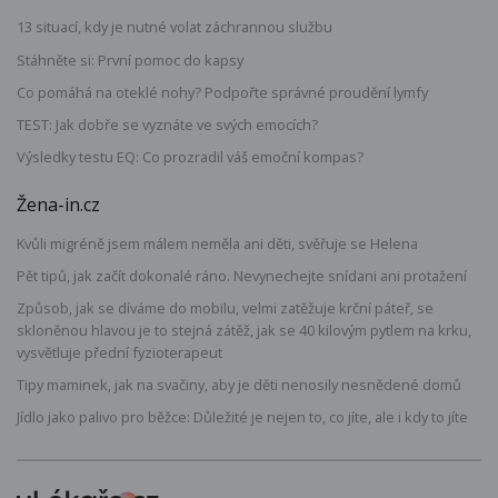
13 situací, kdy je nutné volat záchrannou službu
Stáhněte si: První pomoc do kapsy
Co pomáhá na oteklé nohy? Podpořte správné proudění lymfy
TEST: Jak dobře se vyznáte ve svých emocích?
Výsledky testu EQ: Co prozradil váš emoční kompas?
Žena-in.cz
Kvůli migréně jsem málem neměla ani děti, svěřuje se Helena
Pět tipů, jak začít dokonalé ráno. Nevynechejte snídani ani protažení
Způsob, jak se díváme do mobilu, velmi zatěžuje krční páteř, se
skloněnou hlavou je to stejná zátěž, jak se 40 kilovým pytlem na krku,
vysvětluje přední fyzioterapeut
Tipy maminek, jak na svačiny, aby je děti nenosily nesnědené domů
Jídlo jako palivo pro běžce: Důležité je nejen to, co jíte, ale i kdy to jíte