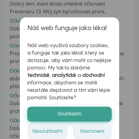
Dobrý den, mám dotaz ohledně očkování
Prevenaru 13. Můj syn byl očkován první...
Očkovací látka
Náš web funguje jako lékař
Dobrý den, rada bych se zeptala, jak mám
postupovat při očkováni proti rakovině...
Očkovácí látka twinrix - promeškání dávky
Náš web využívá soubory cookies,
Prosím o radu. Dne 29.8.2008 jsem byla očkována
a funguje tak jako lékař, který se
první dávkou twinrixu. Za měsíc...
dotazuje, aby vám mohl co nejlépe
pomoci. My takto sbíráme
Očkovací látka vytekla mimo
technické
,
analytické
a
obchodní
dobrý den, mám na vás neobvyklý dotaz, dnes při
informace, abychom se mohli
přeočkování mého syna vakcínou...
neustále zlepšovat a tím vám lépe
Očkovací látky
pomohli. Souhlasíte?
Dobrý den. Zajímalo by mě,zda je mozné očkovat
proti klíšt.encef. dvěmi různými...
Souhlasím
Očkovací schéma
Dobrý den, má dcera byla ve čtvrtém měsíci
Nesouhlasím
Nastavení
očkována hexavakcínou a Prevenarem...