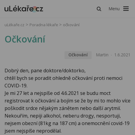
Menu
uLékaře.cz
Poradna lékaře
očkování
Očkování
Očkování
Martin
1.6.2021
Dobrý den, pane doktore/doktorko,
chtěl bych se poradit ohledně očkování proti nemoci
COVID-19.
Je mi 27 let a nejspíše od 4.6.2021 se budu moct
registrovat k očkování a bojím se že by mi to mohlo více
poškodit srdce nějakým zánětem nebo další arytmií.
Nekouřím, nepiji alkohol, neberu drogy, nesportuji,
nejsem obezní (81kg na 187 cm) a onemocnění covid-19
jsem nejspíše neprodělal.