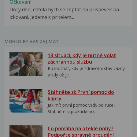
Očkování
Dory den, chtela bych se zeptat na prispevek na
ickovani. Jedeme s pritelem...
MOHLO BY VÁS ZAJÍMAT
13 situací, kdy je nutné volat
záchrannou službu
Rozpoznat, kdy je zdravotní stav vážný
a kdy už je...
Stáhněte si: První pomoc do
kapsy
Jak mít první pomoc vždy po ruce?
Stáhněte si praktického...
Co pomáhá na oteklé nohy?
Podpořte správné proudění