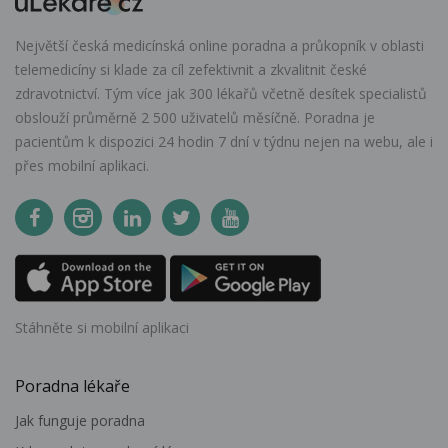
Největší česká medicínská online poradna a průkopník v oblasti
telemedicíny si klade za cíl zefektivnit a zkvalitnit české
zdravotnictví. Tým více jak 300 lékařů včetně desítek specialistů
obslouží průměrně 2 500 uživatelů měsíčně. Poradna je
pacientům k dispozici 24 hodin 7 dní v týdnu nejen na webu, ale i
přes mobilní aplikaci.
Stáhněte si mobilní aplikaci
Poradna lékaře
Jak funguje poradna