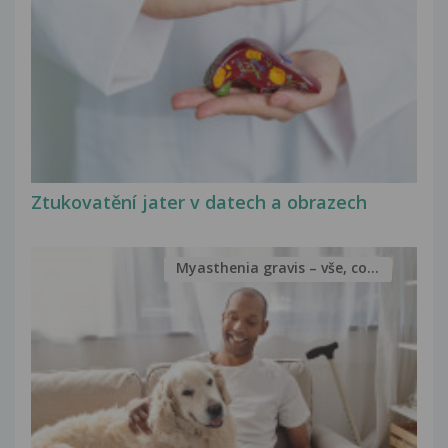
Ztukovatění jater v datech a obrazech
Myasthenia gravis – vše, co...