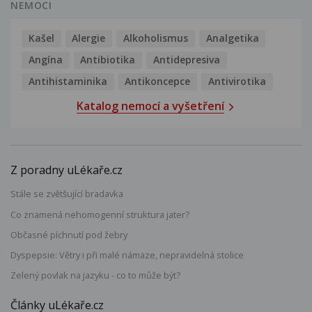
NEMOCI
Kašel
Alergie
Alkoholismus
Analgetika
Angína
Antibiotika
Antidepresiva
Antihistaminika
Antikoncepce
Antivirotika
Katalog nemocí a vyšetření
Z poradny uLékaře.cz
Stále se zvětšující bradavka
Co znamená nehomogenní struktura jater?
Občasné píchnutí pod žebry
Dyspepsie: Větry i při malé námaze, nepravidelná stolice
Zelený povlak na jazyku - co to může být?
Články uLékaře.cz