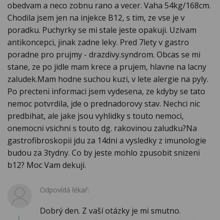
obedvam a neco zobnu rano a vecer. Vaha 54kg/168cm.
Chodila jsem jen na injekce B12, s tim, ze vse je v
poradku. Puchyrky se mi stale jeste opakuji. Uzivam
antikoncepci, jinak zadne leky. Pred 7lety v gastro
poradne pro prujmy - drazdivy.syndrom. Obcas se mi
stane, ze po jidle mam krece a prujem, hlavne na lacny
zaludek.Mam hodne suchou kuzi, v lete alergie na pyly.
Po precteni informaci jsem vydesena, ze kdyby se tato
nemoc potvrdila, jde o prednadorovy stav. Nechci nic
predbihat, ale jake jsou vyhlidky s touto nemoci,
onemocni vsichni s touto dg. rakovinou zaludku?Na
gastrofibroskopii jdu za 14dni a vysledky z imunologie
budou za 3tydny. Co by jeste mohlo zpusobit snizeni
b12? Moc Vam dekuji.
Odpovídá lékař:
Dobrý den. Z vaší otázky je mi smutno.