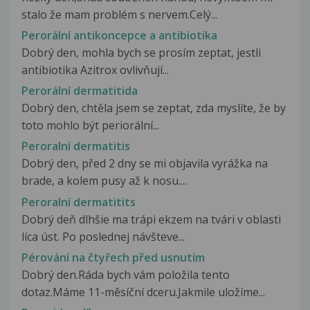
stalo že mam problém s nervem.Celý...
Perorální antikoncepce a antibiotika
Dobrý den, mohla bych se prosím zeptat, jestli
antibiotika Azitrox ovlivňují...
Perorální dermatitida
Dobrý den, chtěla jsem se zeptat, zda myslíte, že by
toto mohlo být periorální...
Peroralní dermatitis
Dobrý den, před 2 dny se mi objavila vyrážka na
brade, a kolem pusy až k nosu....
Peroralní dermatitits
Dobrý deň dlhšie ma trápi ekzem na tvári v oblasti
líca úst. Po poslednej návšteve...
Pérování na čtyřech před usnutím
Dobrý den.Ráda bych vám položila tento
dotaz.Máme 11-měsíční dceru.Jakmile uložíme...