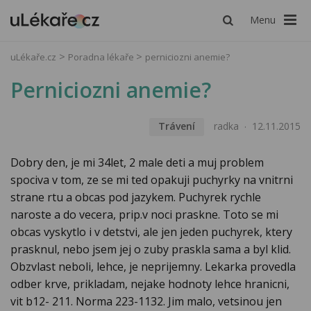
Menu
uLékaře.cz
Poradna lékaře
perniciozni anemie?
Perniciozni anemie?
Trávení
radka
12.11.2015
Dobry den, je mi 34let, 2 male deti a muj problem
spociva v tom, ze se mi ted opakuji puchyrky na vnitrni
strane rtu a obcas pod jazykem. Puchyrek rychle
naroste a do vecera, prip.v noci praskne. Toto se mi
obcas vyskytlo i v detstvi, ale jen jeden puchyrek, ktery
prasknul, nebo jsem jej o zuby praskla sama a byl klid.
Obzvlast neboli, lehce, je neprijemny. Lekarka provedla
odber krve, prikladam, nejake hodnoty lehce hranicni,
vit b12- 211. Norma 223-1132. Jim malo, vetsinou jen