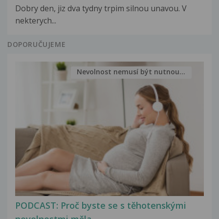
Dobry den, jiz dva tydny trpim silnou unavou. V
nekterych...
DOPORUČUJEME
Nevolnost nemusí být nutnou...
PODCAST: Proč byste se s těhotenskými