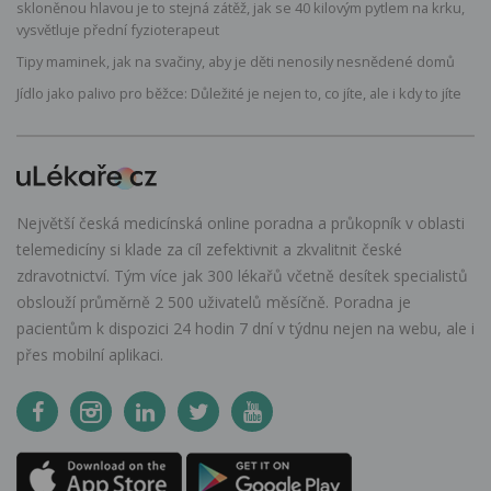
skloněnou hlavou je to stejná zátěž, jak se 40 kilovým pytlem na krku,
vysvětluje přední fyzioterapeut
Tipy maminek, jak na svačiny, aby je děti nenosily nesnědené domů
Jídlo jako palivo pro běžce: Důležité je nejen to, co jíte, ale i kdy to jíte
Největší česká medicínská online poradna a průkopník v oblasti
telemedicíny si klade za cíl zefektivnit a zkvalitnit české
zdravotnictví. Tým více jak 300 lékařů včetně desítek specialistů
obslouží průměrně 2 500 uživatelů měsíčně. Poradna je
pacientům k dispozici 24 hodin 7 dní v týdnu nejen na webu, ale i
přes mobilní aplikaci.