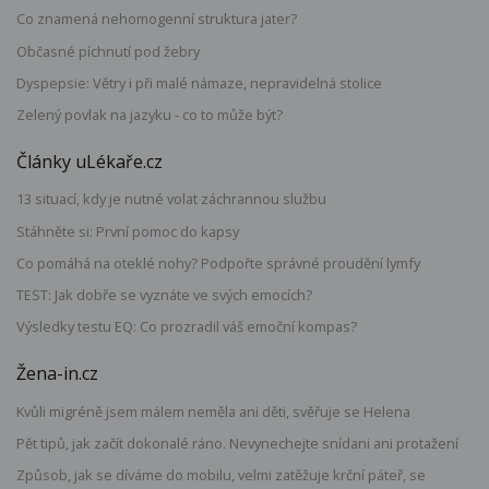
Co znamená nehomogenní struktura jater?
Občasné píchnutí pod žebry
Dyspepsie: Větry i při malé námaze, nepravidelná stolice
Zelený povlak na jazyku - co to může být?
Články uLékaře.cz
13 situací, kdy je nutné volat záchrannou službu
Stáhněte si: První pomoc do kapsy
Co pomáhá na oteklé nohy? Podpořte správné proudění lymfy
TEST: Jak dobře se vyznáte ve svých emocích?
Výsledky testu EQ: Co prozradil váš emoční kompas?
Žena-in.cz
Kvůli migréně jsem málem neměla ani děti, svěřuje se Helena
Pět tipů, jak začít dokonalé ráno. Nevynechejte snídani ani protažení
Způsob, jak se díváme do mobilu, velmi zatěžuje krční páteř, se