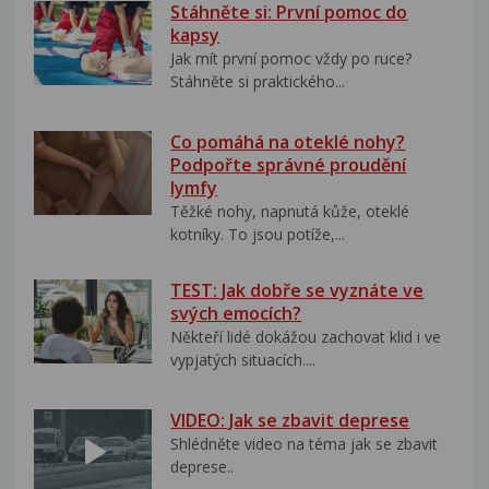
Stáhněte si: První pomoc do
kapsy
Jak mít první pomoc vždy po ruce?
Stáhněte si praktického...
Co pomáhá na oteklé nohy?
Podpořte správné proudění
lymfy
Těžké nohy, napnutá kůže, oteklé
kotníky. To jsou potíže,...
TEST: Jak dobře se vyznáte ve
svých emocích?
Někteří lidé dokážou zachovat klid i ve
vypjatých situacích....
VIDEO: Jak se zbavit deprese
Shlédněte video na téma jak se zbavit
deprese..