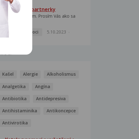
HPV typ 52 u partnerky
Dobrý deň prajem. Prosím Vás ako sa
dá vyliečiť vírus...
Pohlavní nemoci
5.10.2023
MOCI
Kašel
Alergie
Alkoholismus
Analgetika
Angína
Antibiotika
Antidepresiva
Antihistaminika
Antikoncepce
Antivirotika