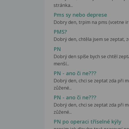
stránka...
Pms sy nebo deprese
Dobry den, trpim na pms (vcetne irit
PMS?
Dobrý den, chtěla jsem se zeptat, zd
PN
Dobrý den spíše bych se chtěl zep
menší...
PN - ano či ne???
Dobrý den, chci se zeptat zda při 
zůžené...
PN - ano či ne???
Dobrý den, chci se zeptat zda při 
zůžené...
PN po operaci tříselné kýly
prosim jak dlouho trvá pracovní nes