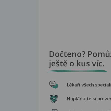
Dočteno? Pomů
ještě o kus víc.
Lékaři všech special
Naplánujte si preve