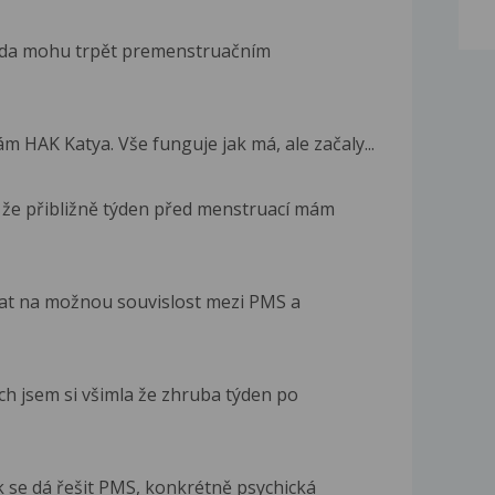
 zda mohu trpět premenstruačním
 HAK Katya. Vše funguje jak má, ale začaly...
 že přibližně týden před menstruací mám
tat na možnou souvislost mezi PMS a
ch jsem si všimla že zhruba týden po
k se dá řešit PMS, konkrétně psychická