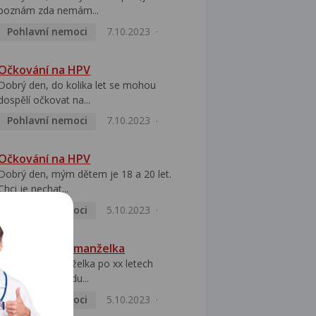
poznám zda nemám...
Pohlavní nemoci
7.10.2023
Očkování na HPV
Dobrý den, do kolika let se mohou
dospělí očkovat na...
Pohlavní nemoci
7.10.2023
Očkování na HPV
Dobrý den, mým dětem je 18 a 20 let.
Chci je nechat...
Pohlavní nemoci
5.10.2023
HPV pozitivní manželka
Dobrý den, manželka po xx letech
přivezla z Východu...
Pohlavní nemoci
5.10.2023