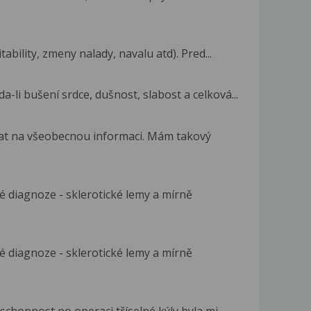
ability, zmeny nalady, navalu atd). Pred...
a-li bušení srdce, dušnost, slabost a celková...
tat na všeobecnou informaci. Mám takový
mé diagnoze - sklerotické lemy a mírně
mé diagnoze - sklerotické lemy a mírně
chopnost po operaci tříselné kýly byla mi...