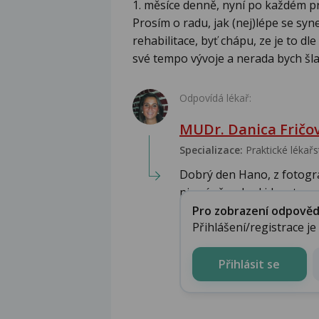
1. měsíce denně, nyní po každém pre
Prosím o radu, jak (nej)lépe se syn
rehabilitace, byť chápu, ze je to dl
své tempo vývoje a nerada bych šla 
Odpovídá lékař:
MUDr. Danica Fričo
Specializace:
Praktické lékařs
Dobrý den Hano, z fotog
nicméně pokud jde o tzv. pr
Pro zobrazení odpovědi 
Přihlášení/registrace j
Přihlásit se