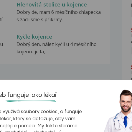
Hlenovitá stolice u kojence
Dobry de, mam 6 měsíčního chlapecka
ní
s zacli sme s příkrmy...
Kyčle kojence
nu
Dobrý den, nález kyčlí u 4 měsíčního
kojence je Ia,...
na zdravá játra?
Myasthenia gravis – vše, co...
b funguje jako lékař
 využívá soubory cookies, a funguje
 lékař, který se dotazuje, aby vám
 nejlépe pomoci. My takto sbíráme