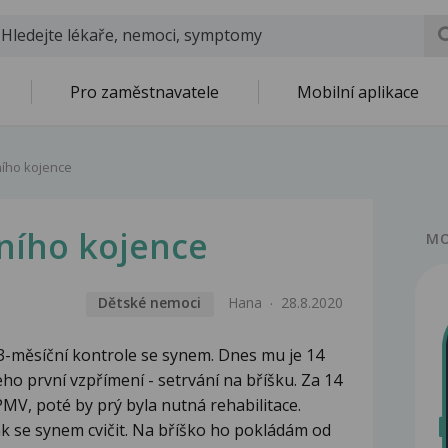
Pro zaměstnavatele
Mobilní aplikace
ního kojence
ního kojence
MO
Dětské nemoci
Hana
28.8.2020
 3-měsíční kontrole se synem. Dnes mu je 14
ho první vzpřímení - setrvání na bříšku. Za 14
MV, poté by prý byla nutná rehabilitace.
ak se synem cvičit. Na bříško ho pokládám od