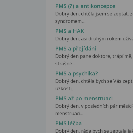
PMS (?) a antikoncepce
Dobrý den, chtěla jsem se zeptat,
syndromem,...
PMS a HAK
Dobrý den, asi druhým rokem užívám
PMS a přejídání
Dobrý den pane doktore, trápí mě,
strašné...
PMS a psychika?
Dobrý den, chtěla bych se Vás zep
úzkostí,...
PMS až po menstruaci
Dobrý den, v posledních pár měsící
menstruaci...
PMS léčba
Dobrý den, ráda bych se zeptala ja