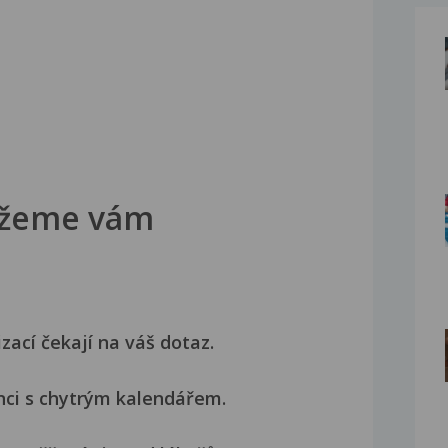
žeme vám
izací čekají na váš dotaz.
nci s chytrým kalendářem.