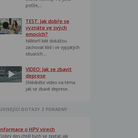
potíže,...
TEST: Jak dobře se
vyznáte ve svých
emocích?
Někteří lidé dokážou
zachovat klid i ve vypjatých
situacích....
VIDEO: Jak se zbavit
deprese
Shlédněte video na téma
jak se zbavit deprese..
UVISEJÍCÍ DOTAZY Z PORADNY
Informace o HPV virech
Dobrý den,chtěl bych se zeptat,jak