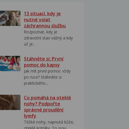
13 situací, kdy je
nutné volat
záchrannou službu
Rozpoznat, kdy je
zdravotní stav vážný a kdy
už je...
Stáhněte si: První
pomoc do kapsy
Jak mít první pomoc vždy
po ruce? Stáhněte si
praktického...
Co pomáhá na oteklé
nohy? Podpořte
správné proudění
lymfy
Těžké nohy, napnutá kůže,
oteklé kotníky. To jsou