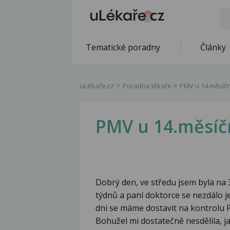
Tematické poradny
Články
uLékaře.cz
Poradna lékaře
PMV u 14.měsíč
PMV u 14.měsíč
Dobrý den, ve středu jsem byla na
týdnů a paní doktorce se nezdálo je
dni se máme dostavit na kontrolu P
Bohužel mi dostatečně nesdělila, j