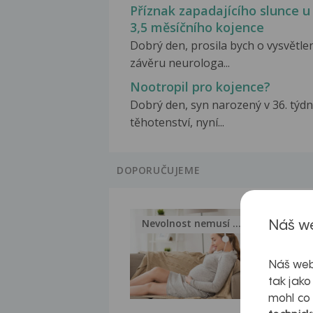
Příznak zapadajícího slunce u
3,5 měsíčního kojence
Dobrý den, prosila bych o vysvětle
závěru neurologa...
Nootropil pro kojence?
Dobrý den, syn narozený v 36. týd
těhotenství, nyní...
DOPORUČUJEME
Nevolnost nemusí být nutnou...
Jak 
Náš we
Náš web
tak jako
mohl co