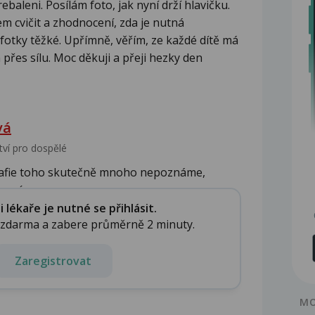
baleni. Posílám foto, jak nyní drží hlavičku.
em cvičit a zhodnocení, zda je nutná
e fotky těžké. Upřímně, věřím, ze každé dítě má
přes sílu. Moc děkuji a přeji hezky den
vá
tví pro dospělé
rafie toho skutečně mnoho nepoznáme,
vní vz...
lékaře je nutné se přihlásit.
e zdarma a zabere průměrně 2 minuty.
Zaregistrovat
MO