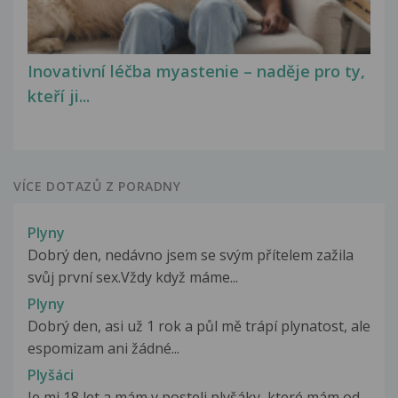
Inovativní léčba myastenie – naděje pro ty,
kteří ji...
VÍCE DOTAZŮ Z PORADNY
Plyny
Dobrý den, nedávno jsem se svým přítelem zažila
svůj první sex.Vždy když máme...
Plyny
Dobrý den, asi už 1 rok a půl mě trápí plynatost, ale
espomizam ani žádné...
Plyšáci
Je mi 18 let a mám v posteli plyšáky, které mám od