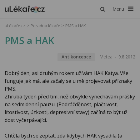
Menu
uLékaře.cz
Poradna lékaře
PMS a HAK
PMS a HAK
Antikoncepce
Metea
9.8.2012
Dobrý den, asi druhým rokem užívám HAK Katya. Vše
funguje jak má, ale začaly se u mě projevovat příznaky
PMS.
Zhruba týden před tím, než obvykle vynechávám prášky
na sedmidenní pauzu. (Podrážděnost, plačtivost,
lítostivost, úzkosti, depresivní stavy) začíná to být už
dost vyčerpávající.
Chtěla bych se zeptat, zda kdybych HAK vysadila (a