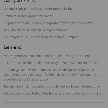
Články uLékaře.cz
13 situací, kdy je nutné volat záchrannou službu
Stáhněte si: První pomoc do kapsy
Co pomáhá na oteklé nohy? Podpořte správné proudění lymfy
TEST: Jak dobře se vyznáte ve svých emocích?
Výsledky testu EQ: Co prozradil váš emoční kompas?
Žena-in.cz
Kvůli migréně jsem málem neměla ani děti, svěřuje se Helena
Pět tipů, jak začít dokonalé ráno. Nevynechejte snídani ani protažení
Způsob, jak se díváme do mobilu, velmi zatěžuje krční páteř, se
skloněnou hlavou je to stejná zátěž, jak se 40 kilovým pytlem na krku,
vysvětluje přední fyzioterapeut
Tipy maminek, jak na svačiny, aby je děti nenosily nesnědené domů
Jídlo jako palivo pro běžce: Důležité je nejen to, co jíte, ale i kdy to jíte