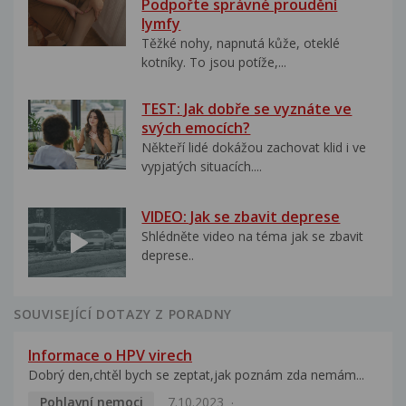
Podpořte správné proudění
lymfy
Těžké nohy, napnutá kůže, oteklé
kotníky. To jsou potíže,...
TEST: Jak dobře se vyznáte ve
svých emocích?
Někteří lidé dokážou zachovat klid i ve
vypjatých situacích....
VIDEO: Jak se zbavit deprese
Shlédněte video na téma jak se zbavit
deprese..
SOUVISEJÍCÍ DOTAZY Z PORADNY
Informace o HPV virech
Dobrý den,chtěl bych se zeptat,jak poznám zda nemám...
Pohlavní nemoci
7.10.2023