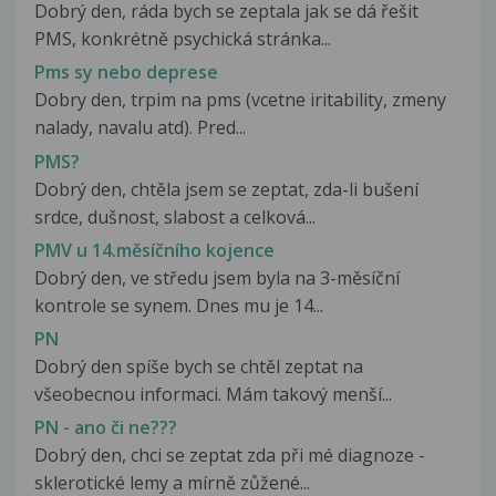
Dobrý den, ráda bych se zeptala jak se dá řešit
PMS, konkrétně psychická stránka...
Pms sy nebo deprese
Dobry den, trpim na pms (vcetne iritability, zmeny
nalady, navalu atd). Pred...
PMS?
Dobrý den, chtěla jsem se zeptat, zda-li bušení
srdce, dušnost, slabost a celková...
PMV u 14.měsíčního kojence
Dobrý den, ve středu jsem byla na 3-měsíční
kontrole se synem. Dnes mu je 14...
PN
Dobrý den spíše bych se chtěl zeptat na
všeobecnou informaci. Mám takový menší...
PN - ano či ne???
Dobrý den, chci se zeptat zda při mé diagnoze -
sklerotické lemy a mírně zůžené...