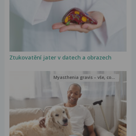
Ztukovatění jater v datech a obrazech
Myasthenia gravis – vše, co...