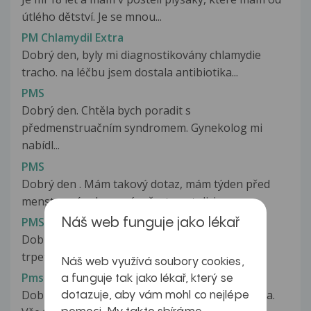
útlého dětství. Je se mnou...
PM Chlamydil Extra
Dobrý den, byly mi diagnostikovány chlamydie
tracho. na léčbu jsem dostala antibiotika...
PMS
Dobrý den. Chtěla bych poradit s
předmenstruačním syndromem. Gynekolog mi
nabídl...
PMS
Dobrý den . Mám takový dotaz, mám týden před
menstruací a dnes mám častou stolici...
PMS
Náš web funguje jako lékař
Dobry vecer, Po 3 letech od porodu jsem zacala
trpet PMS, zasla jsem si za...
Náš web využívá soubory cookies,
Pms
a funguje tak jako lékař, který se
Dobrý den, asi druhým rokem užívám HAK Katya.
dotazuje, aby vám mohl co nejlépe