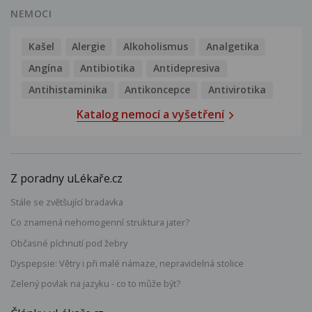
NEMOCI
Kašel
Alergie
Alkoholismus
Analgetika
Angína
Antibiotika
Antidepresiva
Antihistaminika
Antikoncepce
Antivirotika
Katalog nemocí a vyšetření
Z poradny uLékaře.cz
Stále se zvětšující bradavka
Co znamená nehomogenní struktura jater?
Občasné píchnutí pod žebry
Dyspepsie: Větry i při malé námaze, nepravidelná stolice
Zelený povlak na jazyku - co to může být?