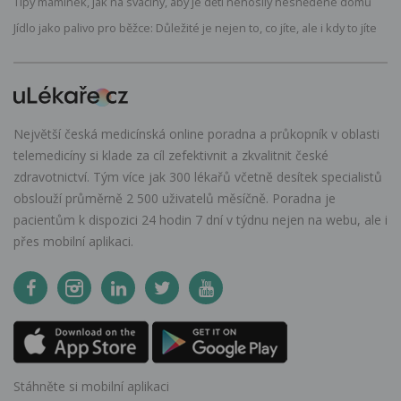
Tipy maminek, jak na svačiny, aby je děti nenosily nesnědené domů
Jídlo jako palivo pro běžce: Důležité je nejen to, co jíte, ale i kdy to jíte
Největší česká medicínská online poradna a průkopník v oblasti
telemedicíny si klade za cíl zefektivnit a zkvalitnit české
zdravotnictví. Tým více jak 300 lékařů včetně desítek specialistů
obslouží průměrně 2 500 uživatelů měsíčně. Poradna je
pacientům k dispozici 24 hodin 7 dní v týdnu nejen na webu, ale i
přes mobilní aplikaci.
Stáhněte si mobilní aplikaci