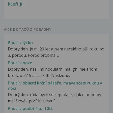
kteří ji...
VÍCE DOTAZŮ Z PORADNY
Pnutí v lýtku
Dobrý den, je mi 29 let a jsem necelého půl roku po
3. porodu. Porod probíhal...
Pnutí v noze
Dobry den, našli mi nodularni maligní melanom
breclaw 3,15 a clark III. Následně...
Pnutí v oblasti krční páteře, mravenčení rukou v
noci
Dobrý den, ráda bych se zeptala, za jak dlouho by
měl člověk pocítit "úlevu"...
Pnutí v podbřišku, 10tt