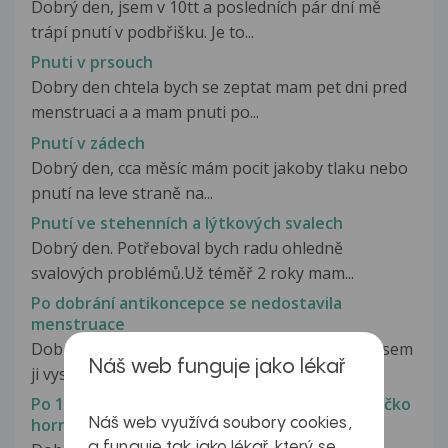
Dobrý den, jsem v 10tt a posledních pár dní mě
trápí pnutí v podbřišku. Je to...
Pnuti v prsouch
Dobry den chtela bych se zeptat mam pet dni pred
menstruaci a a mam pnuti po...
Pnutí v zádech
Dobrý den, cca měsíc mám pocit jakoby tlaku nebo
pnutí na leve straně na...
Pnutí ve stehenních a lýtkových svalech
Dobrý den. Potřeboval bych radu ohledně
svalových problémů.Už téměř 2 roky mam...
Po dobrání antikoncepce se nedostavila
menstruace
Dobrý den chtěla bych se zeptat před 4 dněma sem
Náš web funguje jako lékař
ji vysadila a ještě...
Po 14 dnech od dobrání antibiotik oko slzí a víčko
horní i spodní je napuchlé a zčervenalé
Náš web využívá soubory cookies,
a funguje tak jako lékař, který se