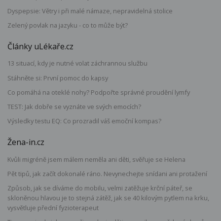
Dyspepsie: Větry i při malé námaze, nepravidelná stolice
Zelený povlak na jazyku - co to může být?
Články uLékaře.cz
13 situací, kdy je nutné volat záchrannou službu
Stáhněte si: První pomoc do kapsy
Co pomáhá na oteklé nohy? Podpořte správné proudění lymfy
TEST: Jak dobře se vyznáte ve svých emocích?
Výsledky testu EQ: Co prozradil váš emoční kompas?
Žena-in.cz
Kvůli migréně jsem málem neměla ani děti, svěřuje se Helena
Pět tipů, jak začít dokonalé ráno. Nevynechejte snídani ani protažení
Způsob, jak se díváme do mobilu, velmi zatěžuje krční páteř, se
skloněnou hlavou je to stejná zátěž, jak se 40 kilovým pytlem na krku,
vysvětluje přední fyzioterapeut