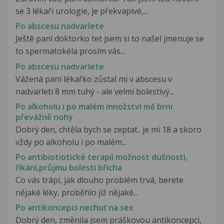
se 3 lékaři urologie, je překvapivé,...
Po abscesu nadvarlete
Ještě paní doktorko tet jsem si to našel jmenuje se
to spermatokéla prosím vás...
Po abscesu nadvarlete
Vážená paní lékařko zůstal mi v abscesu v
nadvarleti 8 mm tuhý - ale velmi bolestivý...
Po alkoholu i po malém množství mě brní
převážně nohy
Dobrý den, chtěla bych se zeptat.. je mi 18 a skoro
vždy po alkoholu i po malém...
Po antibiotiotické terapii možnost dušnosti,
říkání,průjmu bolesti břicha
Co vás trápí, jak dlouho problém trvá, berete
nějaké léky, proběhlo již nějaké...
Po antikoncepci nechuť na sex
Dobrý den, změnila jsem práškovou antikoncepci,