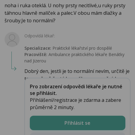
noha i ruka oteklá. U nohy prsty necitlivé,u ruky prsty
táhnou hlavně malíček a palec.V obou mám dlažky a
šrouby.Je to normální?
Odpovídá lékař:
Specializace:
Praktické lékařství pro dospělé
Pracoviště:
Ambulance praktického lékaře Benátky
nad Jizerou
Dobrý den, jestli je to normální nevím, určitě je
to poměrně častá komplikace operačních...
Pro zobrazení odpovědi lékaře je nutné
se přihlásit.
Přihlášení/registrace je zdarma a zabere
průměrně 2 minuty.
Přihlásit se