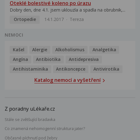
Oteklé bolestivé koleno po úrazu
Dobry den, dne 4.1. jsem uklouzla a spadla na obrubnik,...
Ortopedie
14.1.2017
Tereza
NEMOCI
Kašel
Alergie
Alkoholismus
Analgetika
Angína
Antibiotika
Antidepresiva
Antihistaminika
Antikoncepce
Antivirotika
Katalog nemocí a vyšetření
Z poradny uLékaře.cz
Stále se zvětšující bradavka
Co znamená nehomogenní struktura jater?
Občasné píchnutí pod žebry