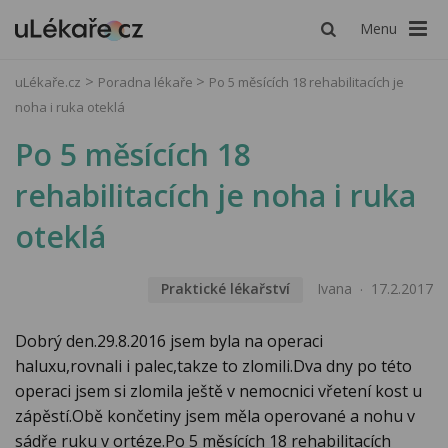
Menu
uLékaře.cz
Poradna lékaře
Po 5 měsících 18 rehabilitacích je
noha i ruka oteklá
Po 5 měsících 18
rehabilitacích je noha i ruka
oteklá
Praktické lékařství
Ivana
17.2.2017
Dobrý den.29.8.2016 jsem byla na operaci
haluxu,rovnali i palec,takze to zlomili.Dva dny po této
operaci jsem si zlomila ještě v nemocnici vřetení kost u
zápěstí.Obě končetiny jsem měla operované a nohu v
sádře ruku v ortéze.Po 5 měsících 18 rehabilitacích