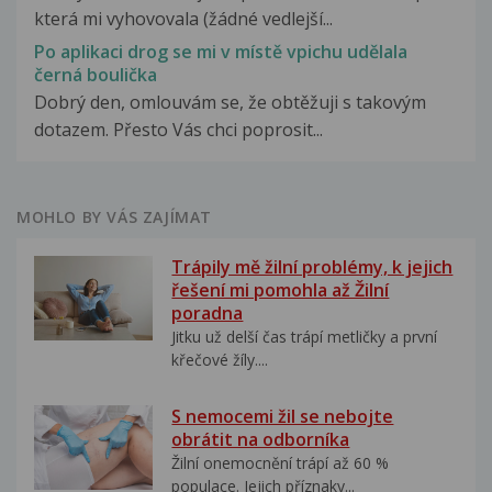
která mi vyhovovala (žádné vedlejší...
Po aplikaci drog se mi v místě vpichu udělala
černá boulička
Dobrý den, omlouvám se, že obtěžuji s takovým
dotazem. Přesto Vás chci poprosit...
MOHLO BY VÁS ZAJÍMAT
Trápily mě žilní problémy, k jejich
řešení mi pomohla až Žilní
poradna
Jitku už delší čas trápí metličky a první
křečové žíly....
S nemocemi žil se nebojte
obrátit na odborníka
Žilní onemocnění trápí až 60 %
populace. Jejich příznaky...