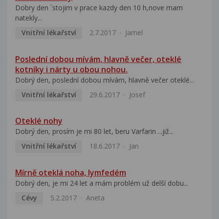
Dobry den ´stojim v prace kazdy den 10 h,nove mam
natekly...
Vnitřní lékařství
2.7.2017
Jamel
Poslední dobou mívám, hlavně večer, oteklé
kotníky i nárty u obou nohou.
Dobrý den, poslední dobou mívám, hlavně večer oteklé...
Vnitřní lékařství
29.6.2017
Josef
Oteklé nohy
Dobrý den, prosím je mi 80 let, beru Varfarin ...již...
Vnitřní lékařství
18.6.2017
Jan
Mírně oteklá noha, lymfedém
Dobrý den, je mi 24 let a mám problém už delší dobu...
Cévy
5.2.2017
Aneta