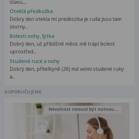
stavu,...
Oteklá předkožka
Dobry den otekla mi predkozka je ruda jsou tam
skvrny...
Bolesti nohy, lýtka
Dobrý den, už přibližně měsíc mě trápí bolest
uprostřed...
Studené ruce a nohy
Dobrý den, přítelkyně (26) má velmi studené ruky
a...
DOPORUČUJEME
Nevolnost nemusí být nutnou...