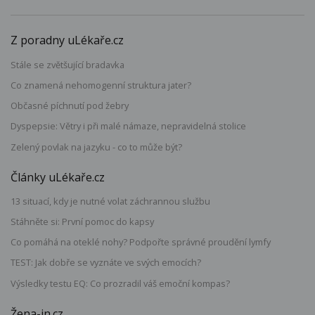
Z poradny uLékaře.cz
Stále se zvětšující bradavka
Co znamená nehomogenní struktura jater?
Občasné píchnutí pod žebry
Dyspepsie: Větry i při malé námaze, nepravidelná stolice
Zelený povlak na jazyku - co to může být?
Články uLékaře.cz
13 situací, kdy je nutné volat záchrannou službu
Stáhněte si: První pomoc do kapsy
Co pomáhá na oteklé nohy? Podpořte správné proudění lymfy
TEST: Jak dobře se vyznáte ve svých emocích?
Výsledky testu EQ: Co prozradil váš emoční kompas?
Žena-in.cz