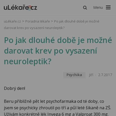
Menu
uLékaře.cz
Poradna lékaře
Po jak dlouhé době je možné
darovat krev po vysazení neuroleptik?
Po jak dlouhé době je možné
darovat krev po vysazení
neuroleptik?
Psychika
Jiří
2.7.2017
Dobrý den!
Beru přibližně pět let psychofarmaka od té doby, co
jsem se psychicky zhroutil po tří a půl leté šikaně na ZŠ.
Užívám konkrétně lék Invega 6 mg a Valproat 300 mg.