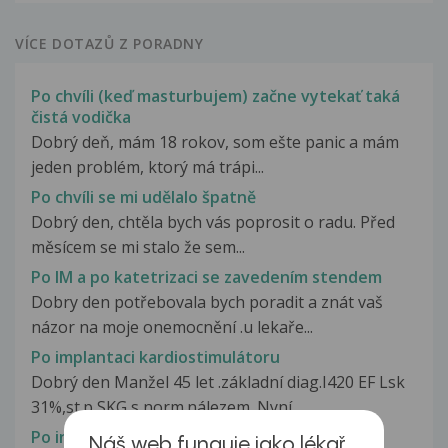
VÍCE DOTAZŮ Z PORADNY
Po chvíli (keď masturbujem) začne vytekať taká
čistá vodička
Dobrý deň, mám 18 rokov, som ešte panic a mám
jeden problém, ktorý má trápi...
Po chvíli se mi udělalo špatně
Dobrý den, chtěla bych vás poprosit o radu. Před
měsícem se mi stalo že sem...
Po IM a po katetrizaci se zavedením stendem
Dobry den potřebovala bych poradit a znát vaš
názor na moje onemocnění .u lekaře...
Po implantaci kardiostimulátoru
Dobrý den Manžel 45 let .základní diag.I420 EF Lsk
31%,st.p SKG s norm.nálezem. Nyní...
Po infekční mononukleóze
Náš web funguje jako lékař