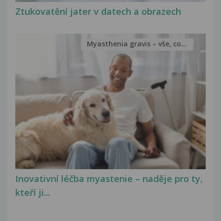
Ztukovatění jater v datech a obrazech
Myasthenia gravis – vše, co...
Inovativní léčba myastenie – naděje pro ty,
kteří ji...