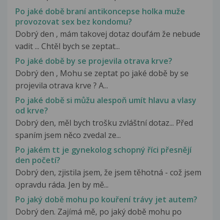
Po jaké době braní antikoncepse holka muže
provozovat sex bez kondomu?
Dobrý den , mám takovej dotaz doufám že nebude
vadit ... Chtěl bych se zeptat...
Po jaké době by se projevila otrava krve?
Dobrý den , Mohu se zeptat po jaké době by se
projevila otrava krve ? A...
Po jaké době si můžu alespoň umít hlavu a vlasy
od krve?
Dobrý den, měl bych trošku zvláštní dotaz... Před
spaním jsem něco zvedal ze...
Po jakém tt je gynekolog schopný říci přesnějí
den početí?
Dobrý den, zjistila jsem, že jsem těhotná - což jsem
opravdu ráda. Jen by mě...
Po jaký době mohu po kouření trávy jet autem?
Dobrý den. Zajímá mě, po jaký době mohu po