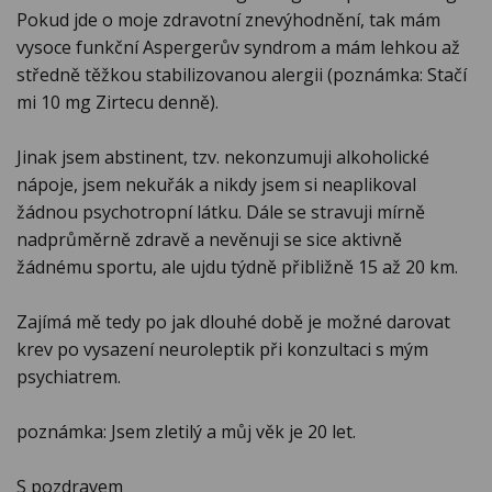
Pokud jde o moje zdravotní znevýhodnění, tak mám
vysoce funkční Aspergerův syndrom a mám lehkou až
středně těžkou stabilizovanou alergii (poznámka: Stačí
mi 10 mg Zirtecu denně).
Jinak jsem abstinent, tzv. nekonzumuji alkoholické
nápoje, jsem nekuřák a nikdy jsem si neaplikoval
žádnou psychotropní látku. Dále se stravuji mírně
nadprůměrně zdravě a nevěnuji se sice aktivně
žádnému sportu, ale ujdu týdně přibližně 15 až 20 km.
Zajímá mě tedy po jak dlouhé době je možné darovat
krev po vysazení neuroleptik při konzultaci s mým
psychiatrem.
poznámka: Jsem zletilý a můj věk je 20 let.
S pozdravem