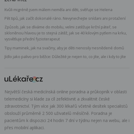
Kvůli migréně jsem málem neměla ani děti, svěřuje se Helena
Pět tipů, jak začít dokonalé ráno. Nevynechejte snídani ani protažení
Způsob, jak se díváme do mobilu, velmi zatěžuje krční páteř, se
skloněnou hlavou je to stejná zátěž, jak se 40 kilovým pytlem na krku,
vysvětluje přední fyzioterapeut
Tipy maminek, jak na svačiny, aby je děti nenosily nesnědené domů
Jídlo jako palivo pro běžce: Důležité je nejen to, co jíte, ale i kdy to jíte
Největší česká medicínská online poradna a průkopník v oblasti
telemedicíny si klade za cíl zefektivnit a zkvalitnit české
zdravotnictví. Tým více jak 300 lékařů včetně desítek specialistů
obslouží průměrně 2 500 uživatelů měsíčně. Poradna je
pacientům k dispozici 24 hodin 7 dní v týdnu nejen na webu, ale i
přes mobilní aplikaci.