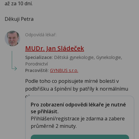
až za 10 dní.
Děkuji Petra
Odpovídá lékař:
MUDr. Jan Sládeček
Specializace:
Dětská gynekologie, Gynekologie,
Porodnictví
Pracoviště:
GYNBUS s.r.o.
Podle toho co popisujete mírné bolesti v
podbřišku a špinění by patříly k normálnímu
obra...
Pro zobrazení odpovědi lékaře je nutné
se přihlásit.
Přihlášení/registrace je zdarma a zabere
průměrně 2 minuty.