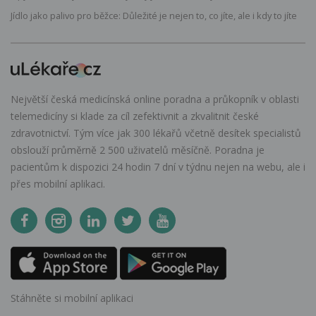
Jídlo jako palivo pro běžce: Důležité je nejen to, co jíte, ale i kdy to jíte
Největší česká medicínská online poradna a průkopník v oblasti
telemedicíny si klade za cíl zefektivnit a zkvalitnit české
zdravotnictví. Tým více jak 300 lékařů včetně desítek specialistů
obslouží průměrně 2 500 uživatelů měsíčně. Poradna je
pacientům k dispozici 24 hodin 7 dní v týdnu nejen na webu, ale i
přes mobilní aplikaci.
Stáhněte si mobilní aplikaci