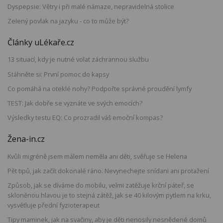
Dyspepsie: Větry i při malé námaze, nepravidelná stolice
Zelený povlak na jazyku - co to může být?
Články uLékaře.cz
13 situací, kdy je nutné volat záchrannou službu
Stáhněte si: První pomoc do kapsy
Co pomáhá na oteklé nohy? Podpořte správné proudění lymfy
TEST: Jak dobře se vyznáte ve svých emocích?
Výsledky testu EQ: Co prozradil váš emoční kompas?
Žena-in.cz
Kvůli migréně jsem málem neměla ani děti, svěřuje se Helena
Pět tipů, jak začít dokonalé ráno. Nevynechejte snídani ani protažení
Způsob, jak se díváme do mobilu, velmi zatěžuje krční páteř, se
skloněnou hlavou je to stejná zátěž, jak se 40 kilovým pytlem na krku,
vysvětluje přední fyzioterapeut
Tipy maminek, jak na svačiny, aby je děti nenosily nesnědené domů