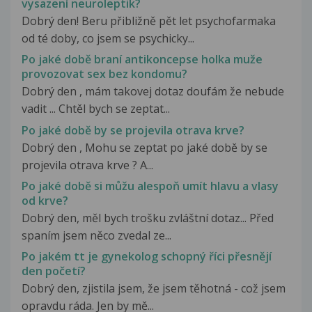
vysazení neuroleptik?
Dobrý den! Beru přibližně pět let psychofarmaka
od té doby, co jsem se psychicky...
Po jaké době braní antikoncepse holka muže
provozovat sex bez kondomu?
Dobrý den , mám takovej dotaz doufám že nebude
vadit ... Chtěl bych se zeptat...
Po jaké době by se projevila otrava krve?
Dobrý den , Mohu se zeptat po jaké době by se
projevila otrava krve ? A...
Po jaké době si můžu alespoň umít hlavu a vlasy
od krve?
Dobrý den, měl bych trošku zvláštní dotaz... Před
spaním jsem něco zvedal ze...
Po jakém tt je gynekolog schopný říci přesnějí
den početí?
Dobrý den, zjistila jsem, že jsem těhotná - což jsem
opravdu ráda. Jen by mě...