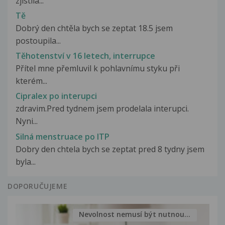
zjistila...
Tě
Dobrý den chtěla bych se zeptat 18.5 jsem
postoupila...
Těhotenství v 16 letech, interrupce
Přítel mne přemluvil k pohlavnímu styku při
kterém...
Cipralex po interupci
zdravim.Pred tydnem jsem prodelala interupci.
Nyni...
Silná menstruace po ITP
Dobry den chtela bych se zeptat pred 8 tydny jsem
byla...
DOPORUČUJEME
Nevolnost nemusí být nutnou...