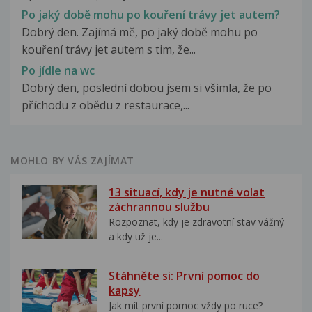
Po jaký době mohu po kouření trávy jet autem?
Dobrý den. Zajímá mě, po jaký době mohu po
kouření trávy jet autem s tim, že...
Po jídle na wc
Dobrý den, poslední dobou jsem si všimla, že po
příchodu z obědu z restaurace,...
MOHLO BY VÁS ZAJÍMAT
13 situací, kdy je nutné volat
záchrannou službu
Rozpoznat, kdy je zdravotní stav vážný
a kdy už je...
Stáhněte si: První pomoc do
kapsy
Jak mít první pomoc vždy po ruce?