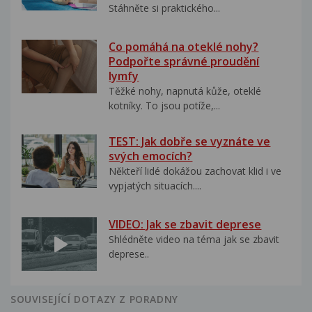
Stáhněte si praktického...
Co pomáhá na oteklé nohy?
Podpořte správné proudění
lymfy
Těžké nohy, napnutá kůže, oteklé
kotníky. To jsou potíže,...
TEST: Jak dobře se vyznáte ve
svých emocích?
Někteří lidé dokážou zachovat klid i ve
vypjatých situacích....
VIDEO: Jak se zbavit deprese
Shlédněte video na téma jak se zbavit
deprese..
SOUVISEJÍCÍ DOTAZY Z PORADNY