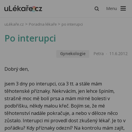
Menu
uLékaře.cz
Poradna lékaře
po interupci
Po interupci
Gynekologie
Petra
11.6.2012
Dobrý den,
jsem 3 dny po interupci, cca 3 tt. a stále mám
těhotenské příznaky. Nekrvácím, jen lehce špiním,
strašně moc mě bolí prsa a mám mírné bolesti v
podbříšku, někdy malou křeč. Bojím se, že mé
těhotenství nadále pokračuje, a nebo v děloze něco
zůstalo. Interupci mi provedl dost zkušený lékař. Je to v
pořádku? Kdy příznaky odezní? Na kontrolu mám zajít,