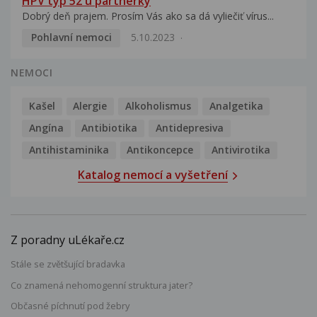
HPV typ 52 u partnerky
Dobrý deň prajem. Prosím Vás ako sa dá vyliečiť vírus...
Pohlavní nemoci
5.10.2023
NEMOCI
Kašel
Alergie
Alkoholismus
Analgetika
Angína
Antibiotika
Antidepresiva
Antihistaminika
Antikoncepce
Antivirotika
Katalog nemocí a vyšetření
Z poradny uLékaře.cz
Stále se zvětšující bradavka
Co znamená nehomogenní struktura jater?
Občasné píchnutí pod žebry