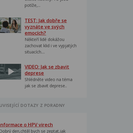
potíže,...
TEST: Jak dobře se
vyznáte ve svých
emocích?
Někteří lidé dokážou
zachovat klid i ve vypjatých
situacích....
VIDEO: Jak se zbavit
deprese
Shlédněte video na téma
jak se zbavit deprese..
UVISEJÍCÍ DOTAZY Z PORADNY
Informace o HPV virech
Dobrý den,chtěl bych se zeptat,jak