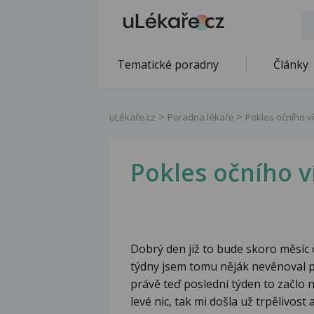
Tematické poradny
Články
uLékaře.cz
Poradna lékaře
Pokles očního v
Pokles očního v
Dobrý den již to bude skoro měsíc c
týdny jsem tomu něják nevěnoval po
právě teď poslední týden to začlo 
levé nic, tak mi došla už trpělivost