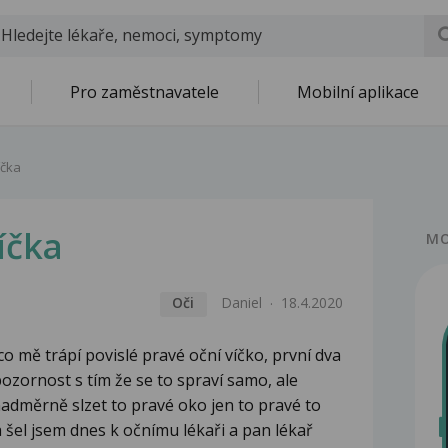
Pro zaměstnavatele
Mobilní aplikace
íčka
íčka
MO
Oči
Daniel
18.4.2020
o mě trápí povislé pravé oční víčko, první dva
zornost s tím že se to spraví samo, ale
nadměrně slzet to pravé oko jen to pravé to
 a šel jsem dnes k očnímu lékaři a pan lékař