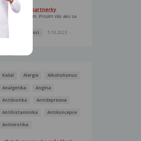
HPV typ 52 u partnerky
Dobrý deň prajem. Prosím Vás ako sa
dá vyliečiť vírus...
Pohlavní nemoci
5.10.2023
MOCI
Kašel
Alergie
Alkoholismus
Analgetika
Angína
Antibiotika
Antidepresiva
Antihistaminika
Antikoncepce
Antivirotika