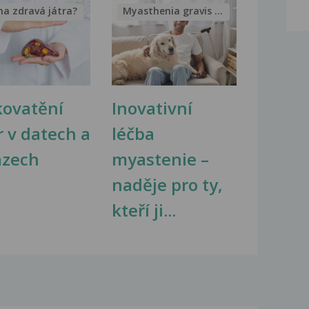
na zdravá játra?
Myasthenia gravis – vše, co...
kovatění
Inovativní
r v datech a
léčba
azech
myastenie –
naděje pro ty,
kteří ji...