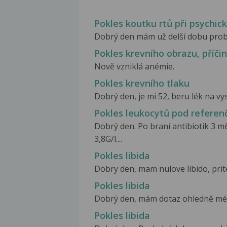
Pokles koutku rtů při psychick
Dobrý den mám už delší dobu problé
Pokles krevního obrazu, příč
Nově vzniklá anémie.
Pokles krevního tlaku
Dobrý den, je mi 52, beru lék na vys
Pokles leukocytů pod referen
Dobrý den. Po braní antibiotik 3 m
3,8G/l....
Pokles libida
Dobry den, mam nulove libido, prite
Pokles libida
Dobrý den, mám dotaz ohledně mého
Pokles libida