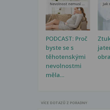
Nevolnost nemusí být nutnou...
Jak 
PODCAST: Proč
Ztu
byste se s
jate
těhotenskými
obr
nevolnostmi
měla...
VÍCE DOTAZŮ Z PORADNY