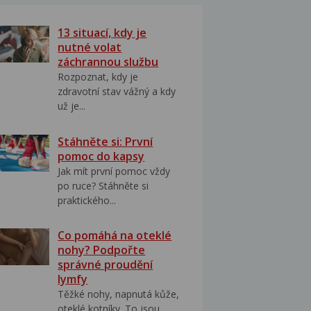
13 situací, kdy je
nutné volat
záchrannou službu
Rozpoznat, kdy je
zdravotní stav vážný a kdy
už je...
Stáhněte si: První
pomoc do kapsy
Jak mít první pomoc vždy
po ruce? Stáhněte si
praktického...
Co pomáhá na oteklé
nohy? Podpořte
správné proudění
lymfy
Těžké nohy, napnutá kůže,
oteklé kotníky. To jsou