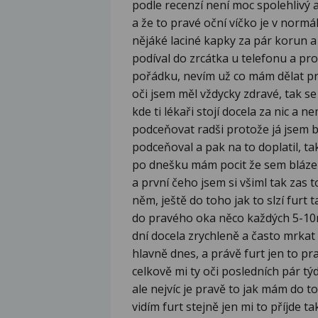
podle recenzí není moc spolehlivý 
a že to pravé oční víčko je v norm
nějáké laciné kapky za pár korun 
podíval do zrcátka u telefonu a pr
pořádku, nevím už co mám dělat pr
oči jsem měl vždycky zdravé, tak se
kde ti lékaři stojí docela za nic a 
podceňovat radši protože já jsem b
podceňoval a pak na to doplatil, ta
po dnešku mám pocit že sem blázen 
a první čeho jsem si všiml tak zas t
něm, ještě do toho jak to slzí furt 
do pravého oka něco každých 5-10m
dní docela zrychleně a často mrkat 
hlavně dnes, a právě furt jen to pr
celkově mi ty oči posledních pár t
ale nejvíc je pravě to jak mám do t
vidím furt stejně jen mi to příjde ta