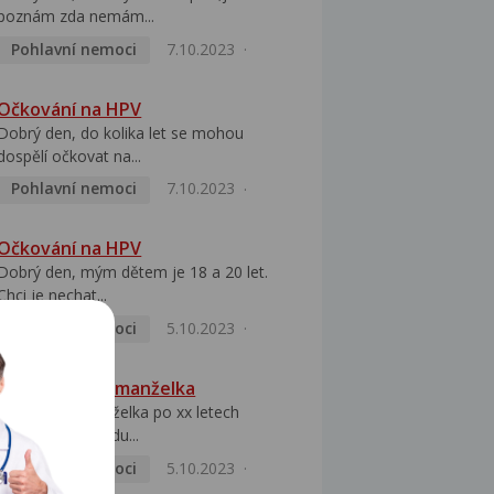
poznám zda nemám...
Pohlavní nemoci
7.10.2023
Očkování na HPV
Dobrý den, do kolika let se mohou
dospělí očkovat na...
Pohlavní nemoci
7.10.2023
Očkování na HPV
Dobrý den, mým dětem je 18 a 20 let.
Chci je nechat...
Pohlavní nemoci
5.10.2023
HPV pozitivní manželka
Dobrý den, manželka po xx letech
přivezla z Východu...
Pohlavní nemoci
5.10.2023