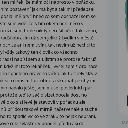
a ten mi řekl že mám oči naprosto v pořádku,
álním postavení jak má být a tak mi předepsal
a poslal mě pryč hned co sem odcházel sem se
ostě sem viděl že s tím okem není něco v
otože sem tohle nikdy neřešil něco takového,
 radši obracím už sem jelikož bydlím v městě
nemocnice ani nemluvím, tak nevím už nechci to
yl vždy takový ten člověk co všechno
k radši napíši sem a ujistím se protože fakt už
když mi toto lékař řekl, vyšel sem z ordinace
oho spadlého pravého víčka jak furt jely slzy v
tak si to musím furt utírat a škrábat jakoby mi
in padalo ještě jsem musel posledních pár
protože teď to začlo slzet docela dost no
avé oko slzí levé je stavově v pořádku ale
ýdnů příjdou takové mírně načervenalé a suché
oho to spadlé víčko ve zraku to něják nebrání,
MO
kové celé zvlaštní, v pondělí půjdu asi do