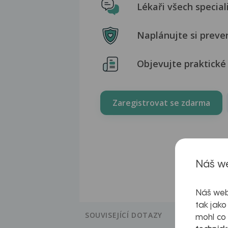
Lékaři všech special
Naplánujte si preve
Objevujte praktické 
Zaregistrovat se zdarma
Náš we
Náš web
tak jako
SOUVISEJÍCÍ DOTAZY
mohl co