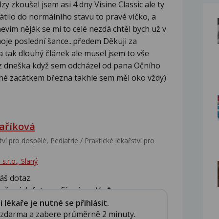
zy zkoušel jsem asi 4 dny Visine Classic ale ty
vrátilo do normálního stavu to pravé víčko, a
evím něják se mi to celé nezdá chtěl bych už v
moje poslední šance...předem Děkuji za
tak dlouhý článek ale musel jsem to vše
je z dneška když sem odcházel od pana Očního
lané zacátkem března takhle sem měl oko vždy)
aříková
ví pro dospělé, Pediatrie / Praktické lékařství pro
s.r.o., Slaný
áš dotaz.
ožených fotografií nejsou Va�...
lékaře je nutné se přihlásit.
e zdarma a zabere průměrně 2 minuty.