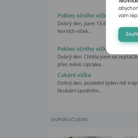
technick
abychom
Pokles očního víčka
vám lép
Dobrý den, jsem 13 den po operaci
horních víček...
Souh
Pokles očního víčka
Dobrý den. Chtěla jsem se zeptat,
přes měsíc cipralex...
Cukání víčka
Dobrý den, poslední týden mě tráp
škubání spodního...
DOPORUČUJEME