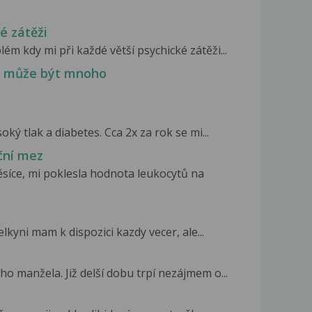
é zátěži
m kdy mi při každé větší psychické zátěži...
in může být mnoho
oký tlak a diabetes. Cca 2x za rok se mi...
ční mez
ěsíce, mi poklesla hodnota leukocytů na
lkyni mam k dispozici kazdy vecer, ale...
 manžela. Již delší dobu trpí nezájmem o...