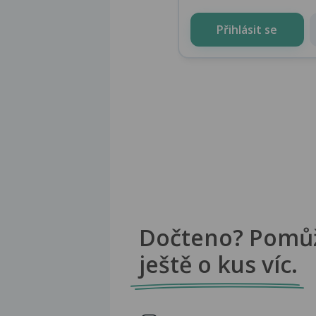
Přihlásit se
Dočteno? Pomů
ještě o kus víc.