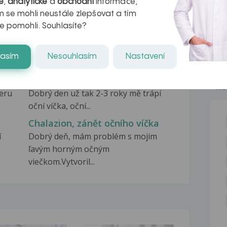
é
,
analytické
a
obchodní
informace,
 se mohli neustále zlepšovat a tím
Zbytnění nadočnicového
e pomohli. Souhlasíte?
oblouku a očního víčka
Dobrý den, ráda bych u Vás našla
lasím
Nesouhlasím
Nastavení
pomoc se svým trápením. Je...
Zánět očního víčka
NE
beru
Dobrý den už tak 2-3 roky mě trápí
oční víčka, oční...
Chalazion, zánět očního víčka
í
Dobrý deň, mám problém s mojim
ľavým horným očným
viečkom.Vytvoril...