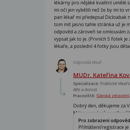
lékárny pro nějáké kvalitní umělé sl
mi oči jen vybělili než že by mi to 
pan lékař mi předepsal Dicloabak n
tom mít jasno tahle stránka už je 
odpověd a zároveň se omlouvám za 
vypsat jak to je. (Prvních 5 fotek 
lékaře, a poslední 4 fotky jsou dě
Odpovídá lékař:
MUDr. Kateřina Kov
Specializace:
Praktické lékařst
děti a dorost
Pracoviště:
Slánská zdravotní, 
Dobrý den, děkujeme za V
Máte pravdu, že podle přil
Pro zobrazení odpovědi 
Přihlášení/registrace j