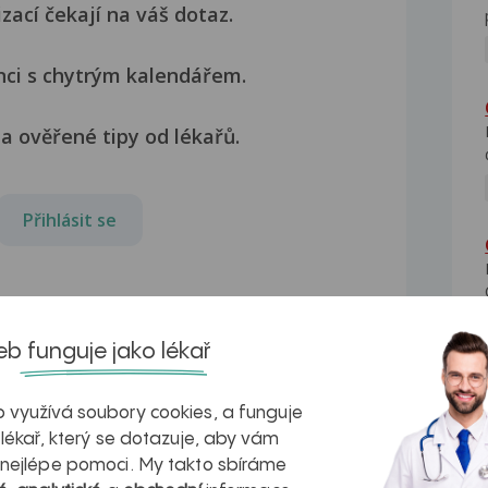
izací čekají na váš dotaz.
nci s chytrým kalendářem.
a ověřené tipy od lékařů.
Přihlásit se
b funguje jako lékař
 využívá soubory cookies, a funguje
 lékař, který se dotazuje, aby vám
 nejlépe pomoci. My takto sbíráme