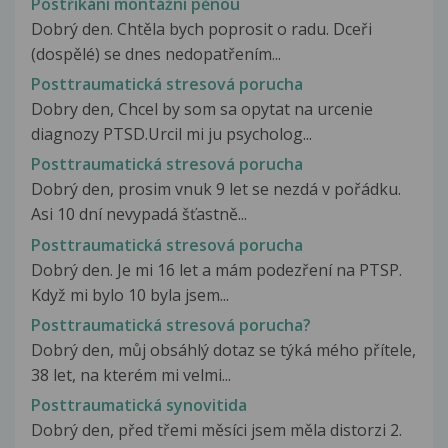
Postříkání montážní pěnou
Dobrý den. Chtěla bych poprosit o radu. Dceři
(dospělé) se dnes nedopatřením...
Posttraumatická stresová porucha
Dobry den, Chcel by som sa opytat na urcenie
diagnozy PTSD.Urcil mi ju psycholog...
Posttraumatická stresová porucha
Dobrý den, prosim vnuk 9 let se nezdá v pořádku.
Asi 10 dní nevypadá šťastně...
Posttraumatická stresová porucha
Dobrý den. Je mi 16 let a mám podezření na PTSP.
Když mi bylo 10 byla jsem...
Posttraumatická stresová porucha?
Dobrý den, můj obsáhlý dotaz se týká mého přítele,
38 let, na kterém mi velmi...
Posttraumatická synovitida
Dobrý den, před třemi měsíci jsem měla distorzi 2.