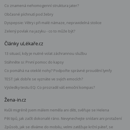
Co znamená nehomogenní struktura jater?
Občasné píchnutí pod žebry
Dyspepsie: Větry i při malé námaze, nepravidelná stolice
Zelený povlak na jazyku - co to může být?
Články uLékaře.cz
13 situací, kdy je nutné volat záchrannou službu
Stáhněte si: První pomoc do kapsy
Co pomáhá na oteklé nohy? Podpořte správné proudění lymfy
TEST: Jak dobře se vyznáte ve svých emocích?
Výsledky testu EQ: Co prozradil váš emoční kompas?
Žena-in.cz
Kvůli migréně jsem málem neměla ani děti, svěřuje se Helena
Pět tipů, jak začít dokonalé ráno. Nevynechejte snídani ani protažení
Způsob, jak se díváme do mobilu, velmi zatěžuje krční páteř, se