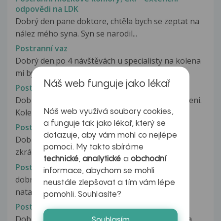
odpovědi na LDK
Dobrý den pane doktore, chtěla bych se zeptat na
nález mého syna. Syn se narodil...
Postranní vaz
Dobrý den.po 4 návštěvách u specialisty na kolena
mi byla doporučena artroskopie-konkrétně...
Náš web funguje jako lékař
Postranní vaz v kolenu
Dobrý den, mám natažené postranní vazy v koleni.
Koleno napuchlé není. Chci...
Náš web využívá soubory cookies,
a funguje tak jako lékař, který se
Postranni vazy
dotazuje, aby vám mohl co nejlépe
Dobry den mě dceři je 13 a trápí ji vazy. Má je
pomoci. My takto sbíráme
zkrácené. Na rotopedu jezdí...
technické
,
analytické
a
obchodní
Postranni vazy leve nohy
informace, abychom se mohli
dobry den pane doktore!pred mesicem jsem si
neustále zlepšovat a tím vám lépe
natahla postrani vazy leve nohy.ortezu...
pomohli. Souhlasíte?
Postranní vazy v kolenu
Dobrý den, minulý týden ve čtvrtek jsem byla na
Souhlasím