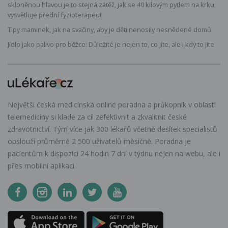
skloněnou hlavou je to stejná zátěž, jak se 40 kilovým pytlem na krku,
vysvětluje přední fyzioterapeut
Tipy maminek, jak na svačiny, aby je děti nenosily nesnědené domů
Jídlo jako palivo pro běžce: Důležité je nejen to, co jíte, ale i kdy to jíte
Největší česká medicínská online poradna a průkopník v oblasti
telemedicíny si klade za cíl zefektivnit a zkvalitnit české
zdravotnictví. Tým více jak 300 lékařů včetně desítek specialistů
obslouží průměrně 2 500 uživatelů měsíčně. Poradna je
pacientům k dispozici 24 hodin 7 dní v týdnu nejen na webu, ale i
přes mobilní aplikaci.