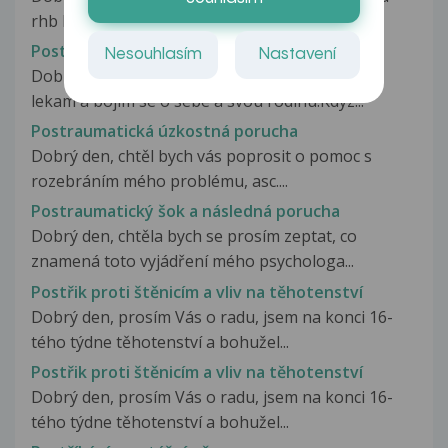
rhb kontrole (se zády) a panu...
Postraumatická stresová porucha
Nesouhlasím
Nastavení
Dobry den,mam dotaz.Spatne spim,neustale se
lekam a bojim se o sebe a svou rodinu.Kdyz...
Postraumatická úzkostná porucha
Dobrý den, chtěl bych vás poprosit o pomoc s
rozebráním mého problému, asc....
Postraumatický šok a následná porucha
Dobrý den, chtěla bych se prosím zeptat, co
znamená toto vyjádření mého psychologa...
Postřik proti štěnicím a vliv na těhotenství
Dobrý den, prosím Vás o radu, jsem na konci 16-
tého týdne těhotenství a bohužel...
Postřik proti štěnicím a vliv na těhotenství
Dobrý den, prosím Vás o radu, jsem na konci 16-
tého týdne těhotenství a bohužel...