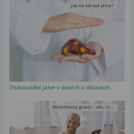
Jak na zdravá játra?
Ztukovatění jater v datech a obrazech
Myasthenia gravis – vše, co...