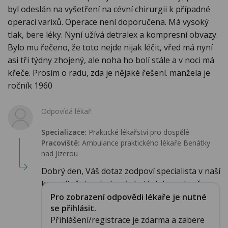
byl odeslán na vyšetření na cévní chirurgii k případné
operaci varixů. Operace není doporučena. Má vysoký
tlak, bere léky. Nyní užívá detralex a kompresní obvazy.
Bylo mu řečeno, že toto nejde nijak léčit, vřed má nyní
asi tři týdny zhojený, ale noha ho bolí stále a v noci má
křeče. Prosím o radu, zda je nějaké řešení. manžela je
ročník 1960
Odpovídá lékař:
Specializace:
Praktické lékařství pro dospělé
Pracoviště:
Ambulance praktického lékaře Benátky
nad Jizerou
Dobrý den, Váš dotaz zodpoví specialista v naší
konzultační ambulanci, do té doby pokračov...
Pro zobrazení odpovědi lékaře je nutné
se přihlásit.
Přihlášení/registrace je zdarma a zabere