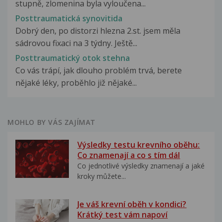
stupně, zlomenina byla vyloučena...
Posttraumatická synovitida
Dobrý den, po distorzi hlezna 2.st. jsem měla
sádrovou fixaci na 3 týdny. Ještě...
Posttraumatický otok stehna
Co vás trápí, jak dlouho problém trvá, berete
nějaké léky, proběhlo již nějaké...
MOHLO BY VÁS ZAJÍMAT
Výsledky testu krevního oběhu:
Co znamenají a co s tím dál
Co jednotlivé výsledky znamenají a jaké
kroky můžete...
Je váš krevní oběh v kondici?
Krátký test vám napoví