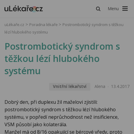
Menu
uLékaře.cz
Poradna lékaře
Postrombotický syndrom s těžkou
lézí hlubokého systému
Postrombotický syndrom s
těžkou lézí hlubokého
systému
Vnitřní lékařství
Alena
13.4.2017
Dobrý den, při duplexu žil maželovi zjistili:
postrombotický syndrom s těžkou lézí hlubokého
systému, v popředí neprůchodnost než insificience,
VSM působí jako kolaterála.
Manžel má od 8/16 opakující se bércové vředy, proto