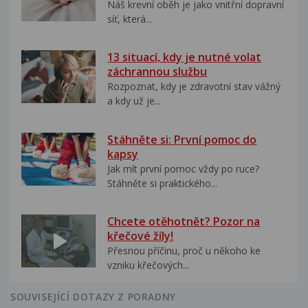
Náš krevní oběh je jako vnitřní dopravní
síť, která...
13 situací, kdy je nutné volat
záchrannou službu
Rozpoznat, kdy je zdravotní stav vážný
a kdy už je...
Stáhněte si: První pomoc do
kapsy
Jak mít první pomoc vždy po ruce?
Stáhněte si praktického...
Chcete otěhotnět? Pozor na
křečové žíly!
Přesnou příčinu, proč u někoho ke
vzniku křečových...
SOUVISEJÍCÍ DOTAZY Z PORADNY