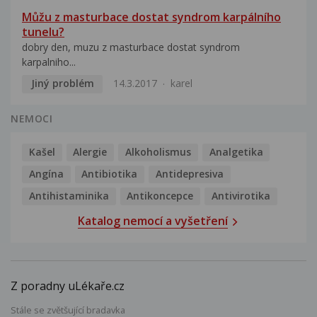
Můžu z masturbace dostat syndrom karpálního
tunelu?
dobry den, muzu z masturbace dostat syndrom
karpalniho...
Jiný problém
14.3.2017
karel
NEMOCI
Kašel
Alergie
Alkoholismus
Analgetika
Angína
Antibiotika
Antidepresiva
Antihistaminika
Antikoncepce
Antivirotika
Katalog nemocí a vyšetření
Z poradny uLékaře.cz
Stále se zvětšující bradavka