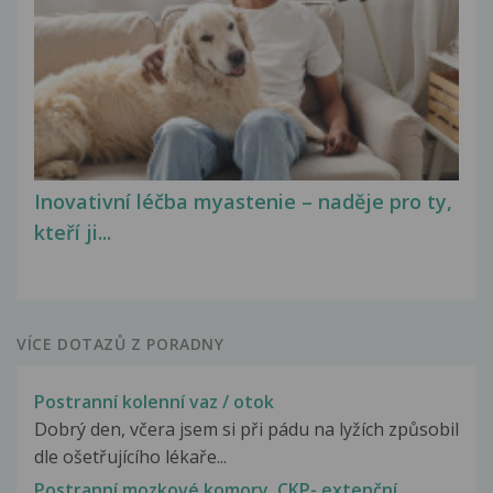
Inovativní léčba myastenie – naděje pro ty,
kteří ji...
VÍCE DOTAZŮ Z PORADNY
Postranní kolenní vaz / otok
Dobrý den, včera jsem si při pádu na lyžích způsobil
dle ošetřujícího lékaře...
Postranní mozkové komory, CKP- extenční