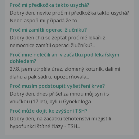
Proč mi předkožka takto usychá?
Dobrý den, nevíte proč mi předkožka takto usychá?
Nebo aspoň mi připadá že to...
Proč mi zamítli operaci žlučníku?
Dobrý den chci se zeptat proč mě lékaři z
nemocnice zamítli operaci žlučníku?...
Proč mne neléčili ani v začátku pod lékařským
dohledem?
27.8. jsem utrpěla úraz, zlomený kotzník, dali mi
dlahu a pak sádru, upozorňovala...
Proč musím podstoupit vyšetření krve?
Dobrý den, dnes přišel za mnou můj syn i s
vnučkou (17 let), byli u Gynekologa...
Proč může dojít ke zvýšení TSH?
Dobrý den, na začátku těhotenství mi zjistili
hypofunkci štítné žlázy - TSH...