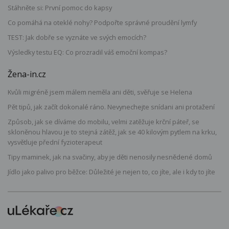
Stáhněte si: První pomoc do kapsy
Co pomáhá na oteklé nohy? Podpořte správné proudění lymfy
TEST: Jak dobře se vyznáte ve svých emocích?
Výsledky testu EQ: Co prozradil váš emoční kompas?
Žena-in.cz
Kvůli migréně jsem málem neměla ani děti, svěřuje se Helena
Pět tipů, jak začít dokonalé ráno. Nevynechejte snídani ani protažení
Způsob, jak se díváme do mobilu, velmi zatěžuje krční páteř, se
skloněnou hlavou je to stejná zátěž, jak se 40 kilovým pytlem na krku,
vysvětluje přední fyzioterapeut
Tipy maminek, jak na svačiny, aby je děti nenosily nesnědené domů
Jídlo jako palivo pro běžce: Důležité je nejen to, co jíte, ale i kdy to jíte