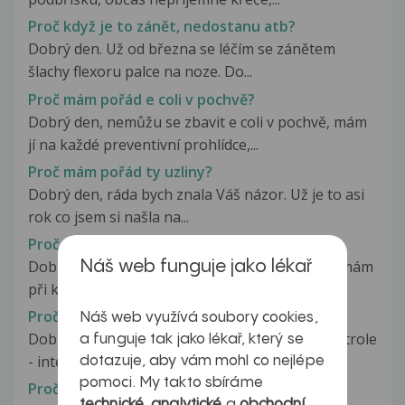
Proč když je to zánět, nedostanu atb?
Dobrý den. Už od března se léčím se zánětem
šlachy flexoru palce na noze. Do...
Proč mám pořád e coli v pochvě?
Dobrý den, nemůžu se zbavit e coli v pochvě, mám
jí na každé preventivní prohlídce,...
Proč mám pořád ty uzliny?
Dobrý den, ráda bych znala Váš názor. Už je to asi
rok co jsem si našla na...
Proč mám zvýšenou hladinu GGT?
Dobrý den, je mi 44 roků, už více než deset let mám
Náš web funguje jako lékař
při kontrolách zvýšenou...
Proč mám zvýšenou kreatinkinázu?
Náš web využívá soubory cookies,
Dobrý den, je mi 67 let , byla jsem včera na kontrole
a funguje tak jako lékař, který se
- interní odd. , kde...
dotazuje, aby vám mohl co nejlépe
pomoci. My takto sbíráme
Proč mám žluté bělmo?
technické
,
analytické
a
obchodní