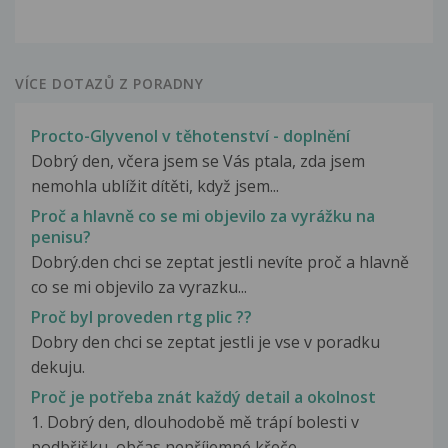
VÍCE DOTAZŮ Z PORADNY
Procto-Glyvenol v těhotenství - doplnění
Dobrý den, včera jsem se Vás ptala, zda jsem
nemohla ublížit dítěti, když jsem...
Proč a hlavně co se mi objevilo za vyrážku na
penisu?
Dobrý.den chci se zeptat jestli nevíte proč a hlavně
co se mi objevilo za vyrazku...
Proč byl proveden rtg plic ??
Dobry den chci se zeptat jestli je vse v poradku
dekuju.
Proč je potřeba znát každý detail a okolnost
1. Dobrý den, dlouhodobě mě trápí bolesti v
podbřišku, občas nepříjemné křeče,...