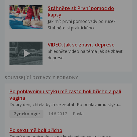
Stáhněte si: První pomoc do
kapsy
Jak mít první pomoc vždy po ruce?
Stáhněte si praktického...
VIDEO: Jak se zbavit deprese
Shlédněte video na téma jak se zbavit
deprese..
SOUVISEJÍCÍ DOTAZY Z PORADNY
Po pohlavnimu styku mě casto boli břicho a pali
vagina
Dobry den, chtela bych se zeptat. Po pohlavnimu styku...
Gynekologie
14.6.2017
Pavla
Po sexu mě bolí břicho
Dobrý den, mám dotaz na krvácení po sexu. Jsme s