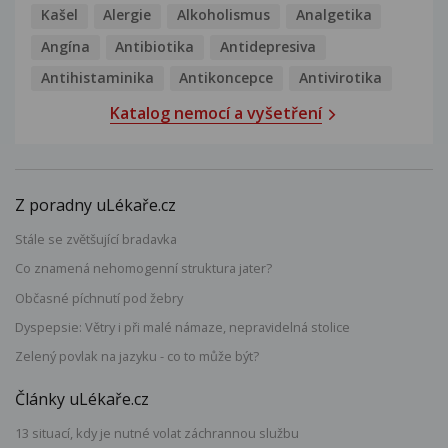
Kašel
Alergie
Alkoholismus
Analgetika
Angína
Antibiotika
Antidepresiva
Antihistaminika
Antikoncepce
Antivirotika
Katalog nemocí a vyšetření
Z poradny uLékaře.cz
Stále se zvětšující bradavka
Co znamená nehomogenní struktura jater?
Občasné píchnutí pod žebry
Dyspepsie: Větry i při malé námaze, nepravidelná stolice
Zelený povlak na jazyku - co to může být?
Články uLékaře.cz
13 situací, kdy je nutné volat záchrannou službu