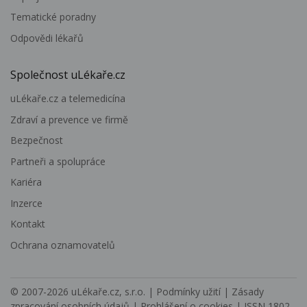
Tematické poradny
Odpovědi lékařů
Společnost uLékaře.cz
uLékaře.cz a telemedicína
Zdraví a prevence ve firmě
Bezpečnost
Partneři a spolupráce
Kariéra
Inzerce
Kontakt
Ochrana oznamovatelů
© 2007-2026
uLékaře.cz, s.r.o.
|
Podmínky užití
|
Zásady
zpracování osobních údajů
|
Prohlášení o cookies
| ISSN 1802-