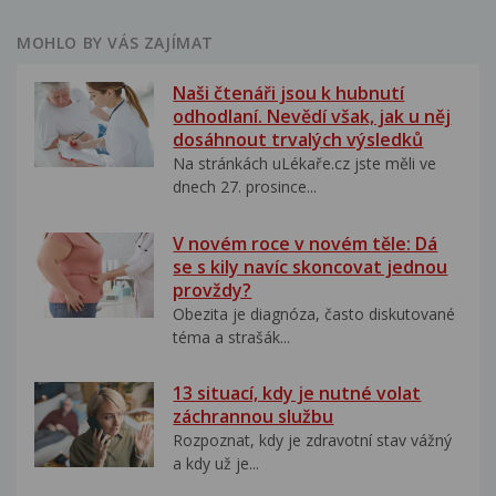
MOHLO BY VÁS ZAJÍMAT
Naši čtenáři jsou k hubnutí
odhodlaní. Nevědí však, jak u něj
dosáhnout trvalých výsledků
Na stránkách uLékaře.cz jste měli ve
dnech 27. prosince...
V novém roce v novém těle: Dá
se s kily navíc skoncovat jednou
provždy?
Obezita je diagnóza, často diskutované
téma a strašák...
13 situací, kdy je nutné volat
záchrannou službu
Rozpoznat, kdy je zdravotní stav vážný
a kdy už je...