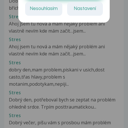
Dobrý den jednoho dne jsem měl silné bolesti
břicha po týdnu sem zašel k doktorovi...
Nesouhlasím
Nastavení
Stres
Ahoj jsem tu nová a mám nějaký problém ani
vlastně nevím kde mám začít…jsem...
Stres
Ahoj jsem tu nová a mám nějaký problém ani
vlastně nevím kde mám začít…jsem...
Stres
dobry den,mam problem,piskani v usich,dost
casto,třas hlavy,problem s
motanim,podotykam,nepiji...
Stres
Dobrý den, potřeboval bych se zeptat na problém
ohledně srdce. Trpím posttraumatickou...
Stres
Dobrý večer, píšu vám s prosbou mám problém