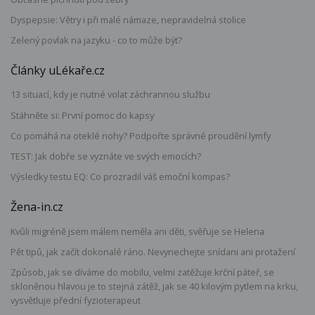
Dyspepsie: Větry i při malé námaze, nepravidelná stolice
Zelený povlak na jazyku - co to může být?
Články uLékaře.cz
13 situací, kdy je nutné volat záchrannou službu
Stáhněte si: První pomoc do kapsy
Co pomáhá na oteklé nohy? Podpořte správné proudění lymfy
TEST: Jak dobře se vyznáte ve svých emocích?
Výsledky testu EQ: Co prozradil váš emoční kompas?
Žena-in.cz
Kvůli migréně jsem málem neměla ani děti, svěřuje se Helena
Pět tipů, jak začít dokonalé ráno. Nevynechejte snídani ani protažení
Způsob, jak se díváme do mobilu, velmi zatěžuje krční páteř, se
skloněnou hlavou je to stejná zátěž, jak se 40 kilovým pytlem na krku,
vysvětluje přední fyzioterapeut