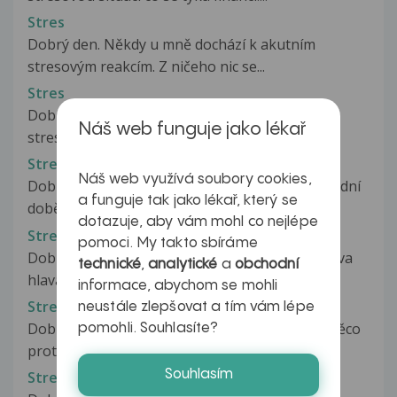
Stres
Dobrý den. Někdy u mně dochází k akutním
stresovým reakcím. Z ničeho nic se...
Stres
Dobrý den. Někdy u mně dochází k akutním
Náš web funguje jako lékař
stresovým reakcím. Z ničeho nic se...
Stres
Náš web využívá soubory cookies,
Dobrý den, mám přítelkyni se kterou se v poslední
a funguje tak jako lékař, který se
době hádám. Problém je v tom...
dotazuje, aby vám mohl co nejlépe
Stres
pomoci. My takto sbíráme
Dobry den potrebuji poradit kazdy den me boliva
technické
,
analytické
a
obchodní
hlava mivam prujmi a nevolnosti...
informace, abychom se mohli
Stres
neustále zlepšovat a tím vám lépe
Dobrý den, prosila bych o radu. Jestli existuje něco
pomohli. Souhlasíte?
proti stresu na přírodní...
Souhlasím
Stres