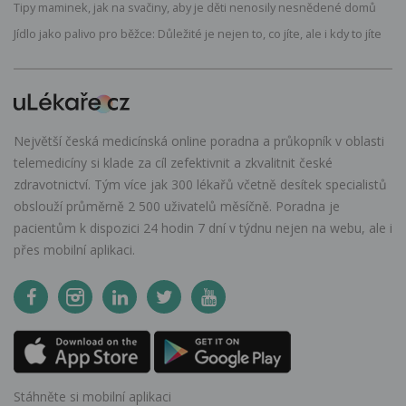
Tipy maminek, jak na svačiny, aby je děti nenosily nesnědené domů
Jídlo jako palivo pro běžce: Důležité je nejen to, co jíte, ale i kdy to jíte
Největší česká medicínská online poradna a průkopník v oblasti
telemedicíny si klade za cíl zefektivnit a zkvalitnit české
zdravotnictví. Tým více jak 300 lékařů včetně desítek specialistů
obslouží průměrně 2 500 uživatelů měsíčně. Poradna je
pacientům k dispozici 24 hodin 7 dní v týdnu nejen na webu, ale i
přes mobilní aplikaci.
Stáhněte si mobilní aplikaci