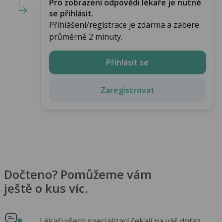
Pro zobrazení odpovědi lékaře je nutné
se přihlásit.
Přihlášení/registrace je zdarma a zabere
průměrně 2 minuty.
Přihlásit se
Zaregistrovat
Dočteno? Pomůžeme vám
ještě o kus víc.
Lékaři všech specializací čekají na váš dotaz.