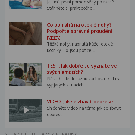
Jak mít první pomoc vždy po ruce?
Stáhněte si praktického...
Co pomáhá na oteklé nohy?
Podpořte správné proudění
lymfy
Těžké nohy, napnutá kůže, oteklé
kotníky. To jsou potíže,...
TEST: Jak dobře se vyznáte ve
svých emocích?
Někteří lidé dokážou zachovat klid i ve
vypjatých situacích....
VIDEO: Jak se zbavit deprese
Shlédněte video na téma jak se zbavit
deprese..
SOUVISEJÍCÍ DOTAZY Z PORADNY