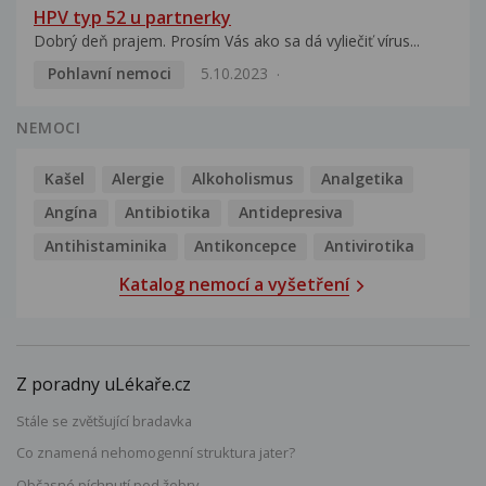
HPV typ 52 u partnerky
Dobrý deň prajem. Prosím Vás ako sa dá vyliečiť vírus...
Pohlavní nemoci
5.10.2023
NEMOCI
Kašel
Alergie
Alkoholismus
Analgetika
Angína
Antibiotika
Antidepresiva
Antihistaminika
Antikoncepce
Antivirotika
Katalog nemocí a vyšetření
Z poradny uLékaře.cz
Stále se zvětšující bradavka
Co znamená nehomogenní struktura jater?
Občasné píchnutí pod žebry