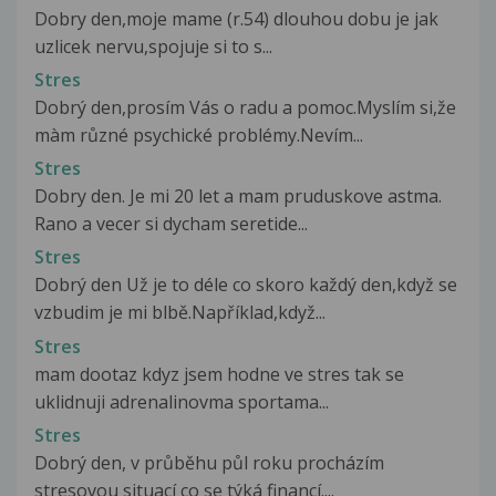
Dobry den,moje mame (r.54) dlouhou dobu je jak
uzlicek nervu,spojuje si to s...
Stres
Dobrý den,prosím Vás o radu a pomoc.Myslím si,že
màm různé psychické problémy.Nevím...
Stres
Dobry den. Je mi 20 let a mam pruduskove astma.
Rano a vecer si dycham seretide...
Stres
Dobrý den Už je to déle co skoro každý den,když se
vzbudim je mi blbě.Například,když...
Stres
mam dootaz kdyz jsem hodne ve stres tak se
uklidnuji adrenalinovma sportama...
Stres
Dobrý den, v průběhu půl roku procházím
stresovou situací co se týká financí....