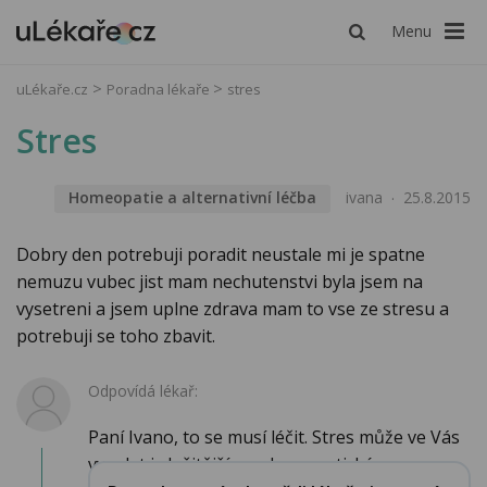
Menu
uLékaře.cz
Poradna lékaře
stres
Stres
Homeopatie a alternativní léčba
ivana
25.8.2015
Dobry den potrebuji poradit neustale mi je spatne
nemuzu vubec jist mam nechutenstvi byla jsem na
vysetreni a jsem uplne zdrava mam to vse ze stresu a
potrebuji se toho zbavit.
Odpovídá lékař:
Paní Ivano, to se musí léčit. Stres může ve Vás
vyvolat i složitější psychosomatické one...