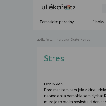
Tematické poradny
Články
uLékaře.cz
Poradna lékaře
stres
Stres
Dobry den.
Pred mesicem sem jela z kina udela
naomdleni a nemohla sem dychat.RZ
mi ze je to ataka.nasledujici den se