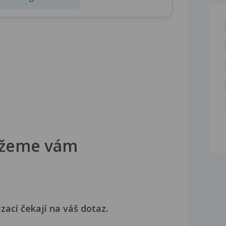
žeme vám
izací čekají na váš dotaz.