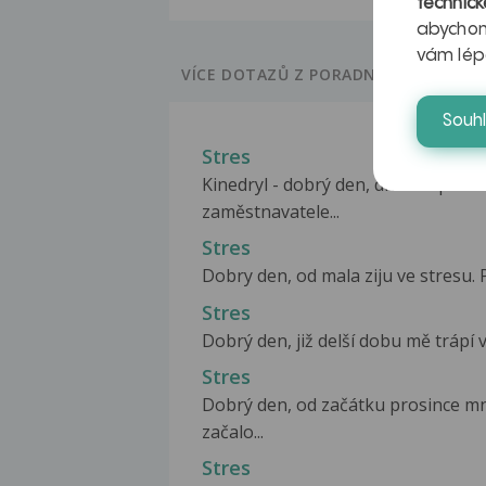
technick
abychom
vám lép
VÍCE DOTAZŮ Z PORADNY
Souh
Stres
Kinedryl - dobrý den, dnes dopole
zaměstnavatele...
Stres
Dobry den, od mala ziju ve stresu. P
Stres
Dobrý den, již delší dobu mě trápí ve
Stres
Dobrý den, od začátku prosince mn
začalo...
Stres