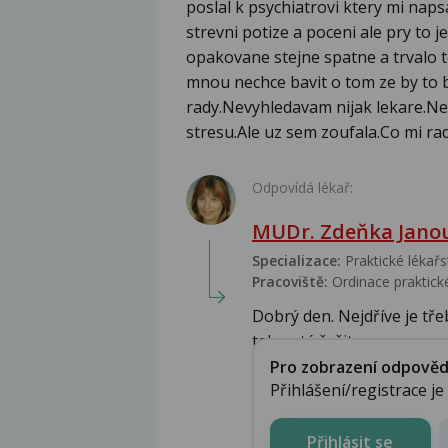
poslal k psychiatrovi ktery mi naps
strevni potize a poceni ale pry to 
opakovane stejne spatne a trvalo 
mnou nechce bavit o tom ze by to b
rady.Nevyhledavam nijak lekare.Ne
stresu.Ale uz sem zoufala.Co mi rad
Odpovídá lékař:
MUDr. Zdeňka Jano
Specializace:
Praktické lékařs
Pracoviště:
Ordinace praktické
Dobrý den. Nejdříve je tře
tak poté řešit s...
Pro zobrazení odpovědi 
Přihlášení/registrace j
Přihlásit se