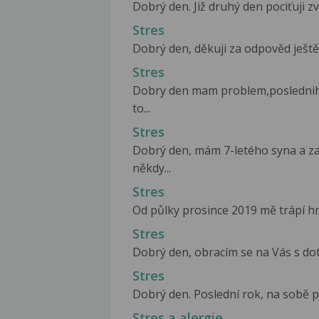
Dobrý den. Již druhý den pociťuji zvl
Stres
Dobrý den, děkuji za odpověd ještě 
Stres
Dobry den mam problem,posledniho 
to...
Stres
Dobrý den, mám 7-letého syna a z
někdy...
Stres
Od půlky prosince 2019 mě trápí hne
Stres
Dobrý den, obracím se na Vás s dot
Stres
Dobrý den. Poslední rok, na sobě p
Stres a alergie