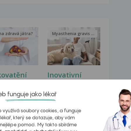
na zdravá játra?
Myasthenia gravis – vše, co...
kovatění
Inovativní
r v datech a
léčba
azech
myastenie –
b funguje jako lékař
naděje pro ty,
 využívá soubory cookies, a funguje
kteří ji...
 lékař, který se dotazuje, aby vám
 nejlépe pomoci. My takto sbíráme