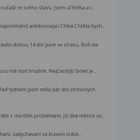
ufalá ze svého stavu. Jsem učitelka a i...
apomínání) antikoncepci Chloe.Chtěla bych...
edni dobou 14 dni jsem ve stresu. Boli me
bou mě bolí hrudník. Nejčastější bolet je...
před týdnem jsem měla pár dní stresových
átit s menším problémem. Již dva měsíce se...
hani, zadychavani se,buseni srdce...