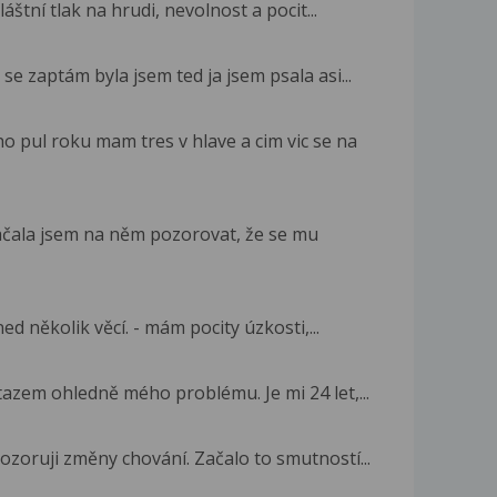
áštní tlak na hrudi, nevolnost a pocit...
se zaptám byla jsem ted ja jsem psala asi...
pul roku mam tres v hlave a cim vic se na
ačala jsem na něm pozorovat, že se mu
d několik věcí. - mám pocity úzkosti,...
azem ohledně mého problému. Je mi 24 let,...
ozoruji změny chování. Začalo to smutností...