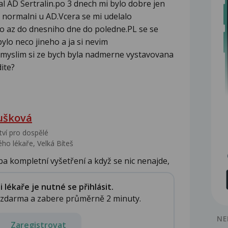
al AD Sertralin.po 3 dnech mi bylo dobre jen
je normalni u AD.Vcera se mi udelalo
to az do dnesniho dne do poledne.PL se se
ylo neco jineho a ja si nevim
myslim si ze bych byla nadmerne vystavovana
ite?
ušková
tví pro dospělé
ho lékaře, Velká Bíteš
ba kompletní vyšetření a když se nic nenajde,
lékaře je nutné se přihlásit.
e zdarma a zabere průměrně 2 minuty.
NE
Zaregistrovat