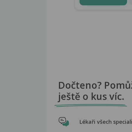
Dočteno? Pomů
ještě o kus víc.
Lékaři všech special