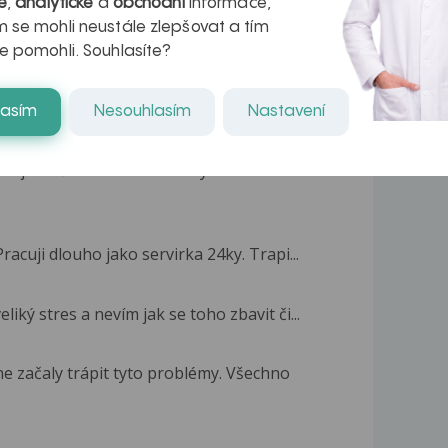
é
,
analytické
a
obchodní
informace,
 se mohli neustále zlepšovat a tím
e pomohli. Souhlasíte?
lasím
Nesouhlasím
Nastavení
dne jsem šla do fak. knihovny mého
racuji dlouho jako servirka 24ky. Trapi...
liký stres a nevím jak se toho zbavit či...
e začaly trápit tyto problémy. Všechno