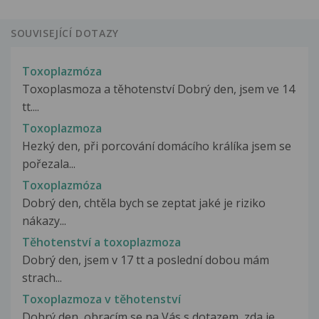
SOUVISEJÍCÍ DOTAZY
Toxoplazmóza
Toxoplasmoza a těhotenství Dobrý den, jsem ve 14
tt....
Toxoplazmoza
Hezký den, při porcování domácího králíka jsem se
pořezala...
Toxoplazmóza
Dobrý den, chtěla bych se zeptat jaké je riziko
nákazy...
Těhotenství a toxoplazmoza
Dobrý den, jsem v 17 tt a poslední dobou mám
strach...
Toxoplazmoza v těhotenství
Dobrý den, obracím se na Vás s dotazem, zda je