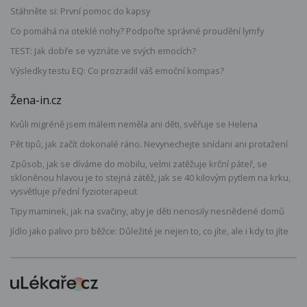
Stáhněte si: První pomoc do kapsy
Co pomáhá na oteklé nohy? Podpořte správné proudění lymfy
TEST: Jak dobře se vyznáte ve svých emocích?
Výsledky testu EQ: Co prozradil váš emoční kompas?
Žena-in.cz
Kvůli migréně jsem málem neměla ani děti, svěřuje se Helena
Pět tipů, jak začít dokonalé ráno. Nevynechejte snídani ani protažení
Způsob, jak se díváme do mobilu, velmi zatěžuje krční páteř, se
skloněnou hlavou je to stejná zátěž, jak se 40 kilovým pytlem na krku,
vysvětluje přední fyzioterapeut
Tipy maminek, jak na svačiny, aby je děti nenosily nesnědené domů
Jídlo jako palivo pro běžce: Důležité je nejen to, co jíte, ale i kdy to jíte