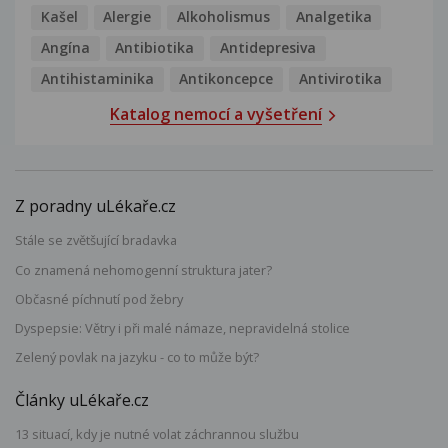
Kašel
Alergie
Alkoholismus
Analgetika
Angína
Antibiotika
Antidepresiva
Antihistaminika
Antikoncepce
Antivirotika
Katalog nemocí a vyšetření
Z poradny uLékaře.cz
Stále se zvětšující bradavka
Co znamená nehomogenní struktura jater?
Občasné píchnutí pod žebry
Dyspepsie: Větry i při malé námaze, nepravidelná stolice
Zelený povlak na jazyku - co to může být?
Články uLékaře.cz
13 situací, kdy je nutné volat záchrannou službu