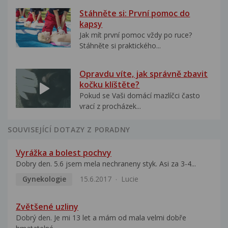
Stáhněte si: První pomoc do
kapsy
Jak mít první pomoc vždy po ruce?
Stáhněte si praktického...
Opravdu víte, jak správně zbavit
kočku klíštěte?
Pokud se Vaši domácí mazlíčci často
vrací z procházek...
SOUVISEJÍCÍ DOTAZY Z PORADNY
Vyrážka a bolest pochvy
Dobry den. 5.6 jsem mela nechraneny styk. Asi za 3-4...
Gynekologie
15.6.2017
Lucie
Zvětšené uzliny
Dobrý den. Je mi 13 let a mám od mala velmi dobře