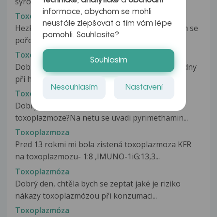
technické
,
analytické
a
obchodní
syrové hovězí maso, zapomněla jsem...
informace, abychom se mohli
Toxoplazmoza
neustále zlepšovat a tím vám lépe
Hezký den, při porcování domácího králíka jsem se
pomohli. Souhlasíte?
pořezala do prstu. Jsem v...
Toxoplazmoza
Souhlasím
Dobrý den, mám 2letého syna a před několika dny
při hře na zahradě měl v rukách...
Nesouhlasím
Nastavení
Toxoplazmoza
Dobry den!Ktere leky jsou vhodne k lecbe
toxoplazmoze?Na netu se uvadi pyrimethamin...
Toxoplazmoza
Pred 13 rokmi mi bola zistená toxoplazmoza KFR
na toxoplazmozu- 1:8 ,IMUNO-1iG:13,3...
Toxoplazmóza
Dobrý den, chtěla bych se zeptat jaké je riziko
nákazy toxoplazmózou při konzumaci...
Toxoplazmóza