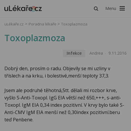
Menu
uLékaře.cz
Poradna lékaře
Toxoplazmoza
Toxoplazmoza
Infekce
Andrea
9.11.2016
Dobrý den, prosím o radu. Objevily se mi uzliny v
tříslech a na krku, i bolestivé,menší teploty 37,3.
Jsem ale podruhé těhotná,5tt. dělali mi rozbor krve,
vyšlo S-Anti-Toxopl. IgG EIA větší než 650,+++, s-anti-
Toxopl. IgM EIA 0,34 index pozitivní. V krvy bylo také S-
Anti-CMV IgM EIA menší než 0,30index pozitivní.beru
teď Penbene.