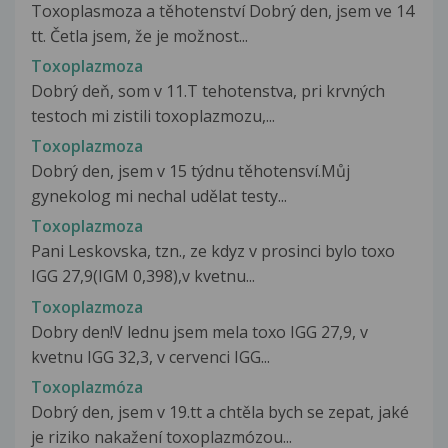
Toxoplasmoza a těhotenství Dobrý den, jsem ve 14
tt. Četla jsem, že je možnost...
Toxoplazmoza
Dobrý deň, som v 11.T tehotenstva, pri krvných
testoch mi zistili toxoplazmozu,...
Toxoplazmoza
Dobrý den, jsem v 15 týdnu těhotensví.Můj
gynekolog mi nechal udělat testy...
Toxoplazmoza
Pani Leskovska, tzn., ze kdyz v prosinci bylo toxo
IGG 27,9(IGM 0,398),v kvetnu...
Toxoplazmoza
Dobry den!V lednu jsem mela toxo IGG 27,9, v
kvetnu IGG 32,3, v cervenci IGG...
Toxoplazmóza
Dobrý den, jsem v 19.tt a chtěla bych se zepat, jaké
je riziko nakažení toxoplazmózou...