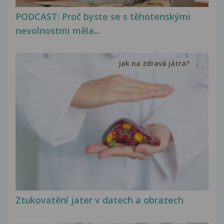
PODCAST: Proč byste se s těhotenskými
nevolnostmi měla...
Jak na zdravá játra?
Ztukovatění jater v datech a obrazech