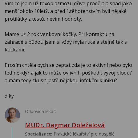
Vím že jsem už toxoplazmozu dříve prodělala snad jako
menší okolo 10let?, a před 1.těhotenstvím byli nějaké
protilátky z testů, nevim hodnoty.
Máme už 2 rok venkovní kočky. Při kontaktu na
zahradě s půdou jsem si vždy myla ruce a stejně tak s
kočkami.
Prosím chtěla bych se zeptat zda je to aktivní nebo bylo
teď někdy? a jak to může ovlivnit, poškodit vývoj plodu?
a mám tedy zkusit ještě nějakou infekční kliniku?
díky
Odpovídá lékař:
MUDr. Dagmar Doležalová
Specializace:
Praktické lékařství pro dospělé