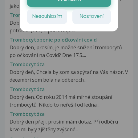
jako by se mi tvořily hleny v...
Trombocytopenie
Nesouhlasím
Nastavení
Dobrý den. Je mi 32 let a 9.9.17. Jsem částečně
potratila (7+2) a podstoupila...
Trombocytopenie po očkování covid
Dobrý den, prosím, je možné snížení trombocytů
po očkování na Covid? Dne 17.5....
Trombocytóza
Dobrý deň, Chcela by som sa spýtať na Vás názor. V
decembri som bola na odberoch...
Trombocytóza
Dobrý den. Od roku 2014 má mírné stoupání
trombocytů. Nikdo to neřešil od ledna...
Trombocytóza
Dobrý den přeji, prosím mám dotaz. Při odběru
krve mi byly zjištěny zvýšené...