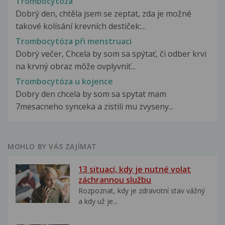
Trombocytóza
Dobrý den, chtěla jsem se zeptat, zda je možné
takové kolísání krevních destiček:...
Trombocytóza při menstruaci
Dobrý večer, Chcela by som sa spýtať, či odber krvi
na krvný obraz môže ovplyvniť...
Trombocytóza u kojence
Dobry den chcela by som sa spytat mam
7mesacneho synceka a zistili mu zvyseny...
MOHLO BY VÁS ZAJÍMAT
13 situací, kdy je nutné volat
záchrannou službu
Rozpoznat, kdy je zdravotní stav vážný
a kdy už je...