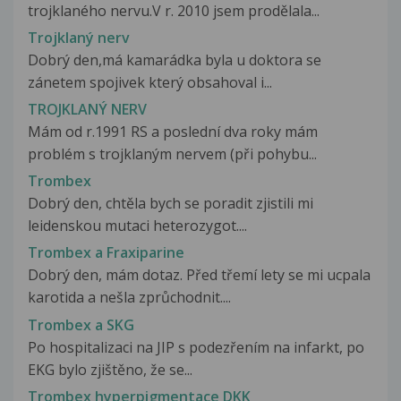
trojklaného nervu.V r. 2010 jsem prodělala...
Trojklaný nerv
Dobrý den,má kamarádka byla u doktora se
zánetem spojivek který obsahoval i...
TROJKLANÝ NERV
Mám od r.1991 RS a poslední dva roky mám
problém s trojklaným nervem (při pohybu...
Trombex
Dobrý den, chtěla bych se poradit zjistili mi
leidenskou mutaci heterozygot....
Trombex a Fraxiparine
Dobrý den, mám dotaz. Před třemí lety se mi ucpala
karotida a nešla zprůchodnit....
Trombex a SKG
Po hospitalizaci na JIP s podezřením na infarkt, po
EKG bylo zjištěno, že se...
Trombex hyperpigmentace DKK