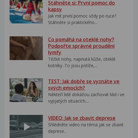
Stáhněte si: První pomoc do
kapsy
Jak mít první pomoc vždy po ruce?
Stáhněte si praktického...
Co pomáhá na oteklé nohy?
Podpořte správné proudění
lymfy
Těžké nohy, napnutá kůže, oteklé
kotníky. To jsou potíže,...
TEST: Jak dobře se vyznáte ve
svých emocích?
Někteří lidé dokážou zachovat klid i ve
vypjatých situacích....
VIDEO: Jak se zbavit deprese
Shlédněte video na téma jak se zbavit
deprese..