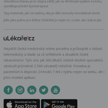
skloněnou hlavou je to stejná zátěž, jak se 40 kilovým pytlem na krku,
vysvětluje přední fyzioterapeut
Tipy maminek, jak na svačiny, aby je děti nenosily nesnědené domů
Jídlo jako palivo pro běžce: Důležité je nejen to, co jíte, ale i kdy to jíte
Největší česká medicínská online poradna a průkopník v oblasti
telemedicíny si klade za cíl zefektivnit a zkvalitnit české
zdravotnictví. Tým více jak 300 lékařů včetně desítek specialistů
obslouží průměrně 2 500 uživatelů měsíčně. Poradna je
pacientům k dispozici 24 hodin 7 dní v týdnu nejen na webu, ale i
přes mobilní aplikaci.