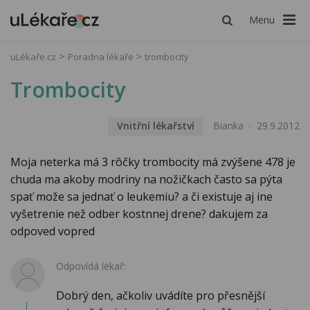
Menu
uLékaře.cz
Poradna lékaře
trombocity
Trombocity
Vnitřní lékařství
Bianka
29.9.2012
Moja neterka má 3 rôčky trombocity má zvýšene 478 je
chuda ma akoby modriny na nožičkach často sa pýta
spať može sa jednať o leukemiu? a či existuje aj ine
vyšetrenie než odber kostnnej drene? dakujem za
odpoved vopred
Odpovídá lékař:
Dobrý den, ačkoliv uvádíte pro přesnější