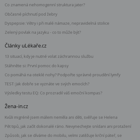
Co znamená nehomogenní struktura jater?
Občasné píchnutí pod žebry
Dyspepsie: Větry i při malé námaze, nepravidelná stolice
Zelený povlak na jazyku - co to může být?
Články uLékaře.cz
13 situací, kdy je nutné volat záchrannou službu
Stáhněte si: První pomoc do kapsy
Co pomáhá na oteklé nohy? Podpořte správné proudění lymfy
TEST: Jak dobře se vyznáte ve svých emocích?
Výsledky testu EQ: Co prozradil váš emoční kompas?
Žena-in.cz
Kvůli migréně jsem málem neměla ani děti, svěřuje se Helena
Pět tipů, jak začít dokonalé ráno. Nevynechejte snídani ani protažení
Způsob, jak se díváme do mobilu, velmi zatěžuje krční páteř, se