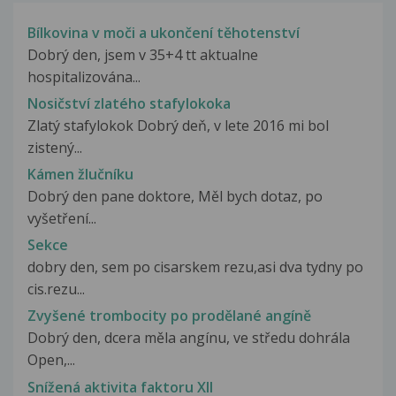
Bílkovina v moči a ukončení těhotenství
Dobrý den, jsem v 35+4 tt aktualne
hospitalizována...
Nosičství zlatého stafylokoka
Zlatý stafylokok Dobrý deň, v lete 2016 mi bol
zistený...
Kámen žlučníku
Dobrý den pane doktore, Měl bych dotaz, po
vyšetření...
Sekce
dobry den, sem po cisarskem rezu,asi dva tydny po
cis.rezu...
Zvyšené trombocity po prodělané angíně
Dobrý den, dcera měla angínu, ve středu dohrála
Open,...
Snížená aktivita faktoru XII