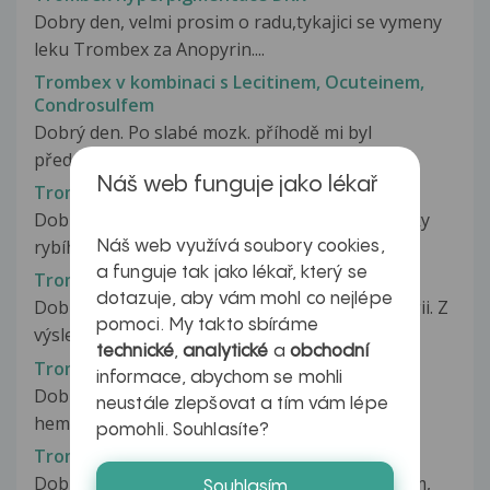
Dobry den, velmi prosim o radu,tykajici se vymeny
leku Trombex za Anopyrin....
Trombex v kombinaci s Lecitinem, Ocuteinem,
Condrosulfem
Dobrý den. Po slabé mozk. příhodě mi byl
předepsán preventivne Trombex po půl...
Náš web funguje jako lékař
Trombex versus Omega 3
Dobrý den, prosím mám dotaz na vedlejší účinky
rybího oleje. Oba moji rodiče...
Náš web využívá soubory cookies,
a funguje tak jako lékař, který se
Trombinový čas
dotazuje, aby vám mohl co nejlépe
Dobrý den, byla jsem na odběrech na kardiologii. Z
pomoci. My takto sbíráme
výsledků nejsem moc moudrá....
technické
,
analytické
a
obchodní
Trombocytémie
informace, abychom se mohli
Dobrý den, ráda bych se zeptala. Jsem pacienta
neustále zlepšovat a tím vám lépe
hematologické ambulance a už...
pomohli. Souhlasíte?
Trombocytémie a bronchoskopie
Dobrý den pane doktore, asi 3 roky pokašlávám,
Souhlasím