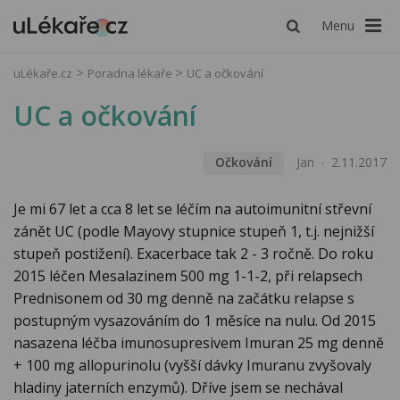
Menu
uLékaře.cz
Poradna lékaře
UC a očkování
UC a očkování
Očkování
Jan
2.11.2017
Je mi 67 let a cca 8 let se léčím na autoimunitní střevní
zánět UC (podle Mayovy stupnice stupeň 1, t.j. nejnižší
stupeň postižení). Exacerbace tak 2 - 3 ročně. Do roku
2015 léčen Mesalazinem 500 mg 1-1-2, při relapsech
Prednisonem od 30 mg denně na začátku relapse s
postupným vysazováním do 1 měsíce na nulu. Od 2015
nasazena léčba imunosupresivem Imuran 25 mg denně
+ 100 mg allopurinolu (vyšší dávky Imuranu zvyšovaly
hladiny jaterních enzymů). Dříve jsem se nechával