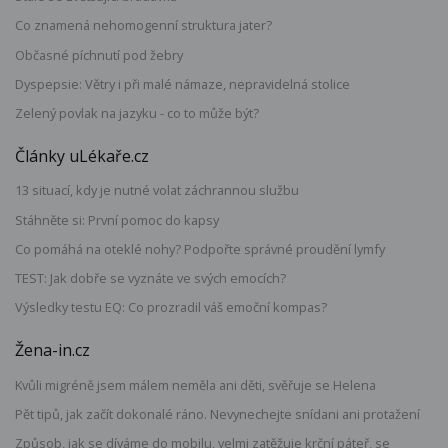
Co znamená nehomogenní struktura jater?
Občasné píchnutí pod žebry
Dyspepsie: Větry i při malé námaze, nepravidelná stolice
Zelený povlak na jazyku - co to může být?
Články uLékaře.cz
13 situací, kdy je nutné volat záchrannou službu
Stáhněte si: První pomoc do kapsy
Co pomáhá na oteklé nohy? Podpořte správné proudění lymfy
TEST: Jak dobře se vyznáte ve svých emocích?
Výsledky testu EQ: Co prozradil váš emoční kompas?
Žena-in.cz
Kvůli migréně jsem málem neměla ani děti, svěřuje se Helena
Pět tipů, jak začít dokonalé ráno. Nevynechejte snídani ani protažení
Způsob, jak se díváme do mobilu, velmi zatěžuje krční páteř, se