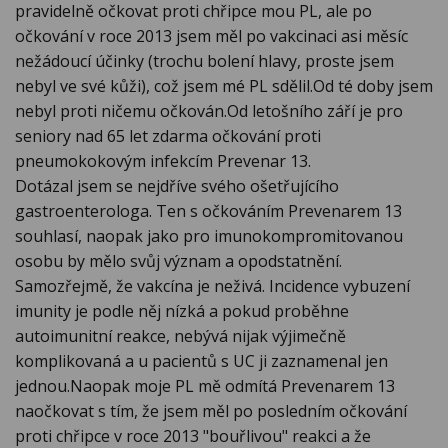
pravidelně očkovat proti chřipce mou PL, ale po
očkování v roce 2013 jsem měl po vakcinaci asi měsíc
nežádoucí účinky (trochu bolení hlavy, proste jsem
nebyl ve své kůži), což jsem mé PL sdělil.Od té doby jsem
nebyl proti ničemu očkován.Od letošního září je pro
seniory nad 65 let zdarma očkování proti
pneumokokovým infekcím Prevenar 13.
Dotázal jsem se nejdříve svého ošetřujícího
gastroenterologa. Ten s očkováním Prevenarem 13
souhlasí, naopak jako pro imunokompromitovanou
osobu by mělo svůj význam a opodstatnění.
Samozřejmě, že vakcína je neživá. Incidence vybuzení
imunity je podle něj nízká a pokud proběhne
autoimunitní reakce, nebývá nijak výjimečně
komplikovaná a u pacientů s UC ji zaznamenal jen
jednou.Naopak moje PL mě odmítá Prevenarem 13
naočkovat s tím, že jsem měl po posledním očkování
proti chřipce v roce 2013 "bouřlivou" reakci a že