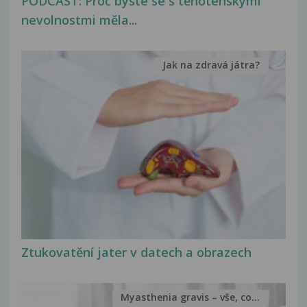
PODCAST: Proč byste se s těhotenskými
nevolnostmi měla...
Jak na zdravá játra?
Ztukovatění jater v datech a obrazech
Myasthenia gravis – vše, co...