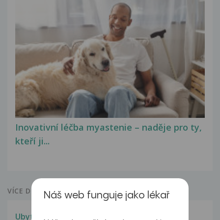
Inovativní léčba myastenie – naděje pro ty,
kteří ji...
VÍCE DOTAZŮ Z PORADNY
Náš web funguje jako lékař
Ubytek vahy a helicobakter