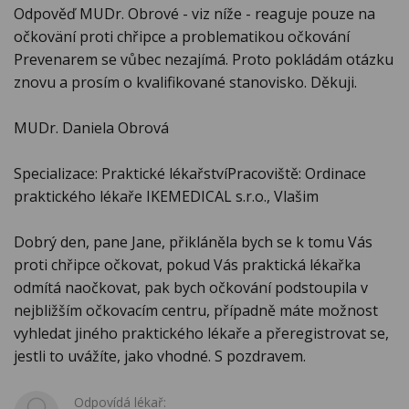
Odpověď MUDr. Obrové - viz níže - reaguje pouze na
očkoväní proti chřipce a problematikou očkování
Prevenarem se vůbec nezajímá. Proto pokládám otázku
znovu a prosím o kvalifikované stanovisko. Děkuji.
MUDr. Daniela Obrová
Specializace: Praktické lékařstvíPracoviště: Ordinace
praktického lékaře IKEMEDICAL s.r.o., Vlašim
Dobrý den, pane Jane, přikláněla bych se k tomu Vás
proti chřipce očkovat, pokud Vás praktická lékařka
odmítá naočkovat, pak bych očkování podstoupila v
nejbližším očkovacím centru, případně máte možnost
vyhledat jiného praktického lékaře a přeregistrovat se,
jestli to uvážíte, jako vhodné. S pozdravem.
Odpovídá lékař: