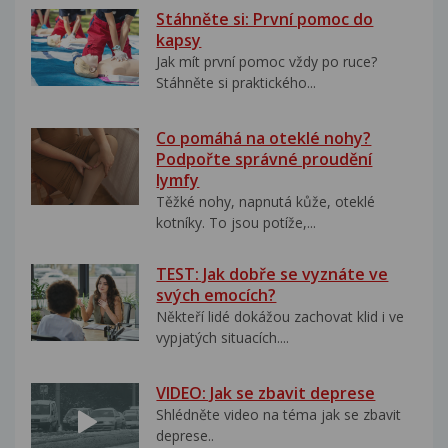
Stáhněte si: První pomoc do
kapsy
Jak mít první pomoc vždy po ruce?
Stáhněte si praktického...
Co pomáhá na oteklé nohy?
Podpořte správné proudění
lymfy
Těžké nohy, napnutá kůže, oteklé
kotníky. To jsou potíže,...
TEST: Jak dobře se vyznáte ve
svých emocích?
Někteří lidé dokážou zachovat klid i ve
vypjatých situacích....
VIDEO: Jak se zbavit deprese
Shlédněte video na téma jak se zbavit
deprese..