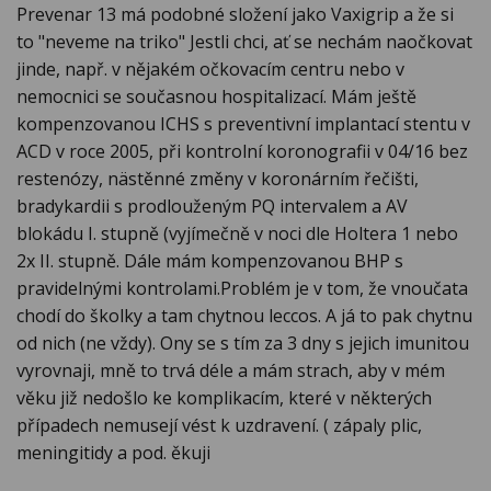
Prevenar 13 má podobné složení jako Vaxigrip a že si
to "neveme na triko" Jestli chci, ať se nechám naočkovat
jinde, např. v nějakém očkovacím centru nebo v
nemocnici se současnou hospitalizací. Mám ještě
kompenzovanou ICHS s preventivní implantací stentu v
ACD v roce 2005, při kontrolní koronografii v 04/16 bez
restenózy, nästěnné změny v koronárním řečišti,
bradykardii s prodlouženým PQ intervalem a AV
blokádu I. stupně (vyjímečně v noci dle Holtera 1 nebo
2x II. stupně. Dále mám kompenzovanou BHP s
pravidelnými kontrolami.Problém je v tom, že vnoučata
chodí do školky a tam chytnou leccos. A já to pak chytnu
od nich (ne vždy). Ony se s tím za 3 dny s jejich imunitou
vyrovnaji, mně to trvá déle a mám strach, aby v mém
věku již nedošlo ke komplikacím, které v některých
případech nemusejí vést k uzdravení. ( zápaly plic,
meningitidy a pod. ěkuji