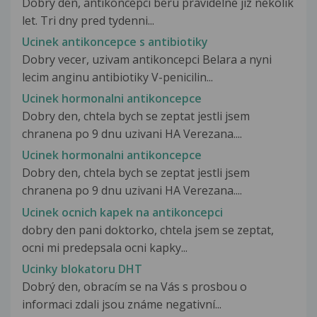
Dobry den, antikoncepci beru pravidelne jiz nekolik
let. Tri dny pred tydenni...
Ucinek antikoncepce s antibiotiky
Dobry vecer, uzivam antikoncepci Belara a nyni
lecim anginu antibiotiky V-penicilin...
Ucinek hormonalni antikoncepce
Dobry den, chtela bych se zeptat jestli jsem
chranena po 9 dnu uzivani HA Verezana....
Ucinek hormonalni antikoncepce
Dobry den, chtela bych se zeptat jestli jsem
chranena po 9 dnu uzivani HA Verezana....
Ucinek ocnich kapek na antikoncepci
dobry den pani doktorko, chtela jsem se zeptat,
ocni mi predepsala ocni kapky...
Ucinky blokatoru DHT
Dobrý den, obracím se na Vás s prosbou o
informaci zdali jsou známe negativní...