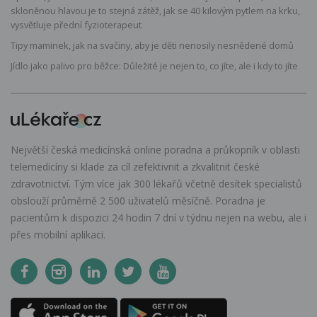
skloněnou hlavou je to stejná zátěž, jak se 40 kilovým pytlem na krku,
vysvětluje přední fyzioterapeut
Tipy maminek, jak na svačiny, aby je děti nenosily nesnědené domů
Jídlo jako palivo pro běžce: Důležité je nejen to, co jíte, ale i kdy to jíte
Největší česká medicínská online poradna a průkopník v oblasti
telemedicíny si klade za cíl zefektivnit a zkvalitnit české
zdravotnictví. Tým více jak 300 lékařů včetně desítek specialistů
obslouží průměrně 2 500 uživatelů měsíčně. Poradna je
pacientům k dispozici 24 hodin 7 dní v týdnu nejen na webu, ale i
přes mobilní aplikaci.