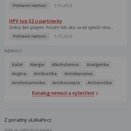
Pohlavní nemoci
5.10.2023
HPV typ 52 u partnerky
Dobrý deň prajem. Prosím Vás ako sa dá vyliečiť vírus...
Pohlavní nemoci
5.10.2023
NEMOCI
Kašel
Alergie
Alkoholismus
Analgetika
Angína
Antibiotika
Antidepresiva
Antihistaminika
Antikoncepce
Antivirotika
Katalog nemocí a vyšetření
Z poradny uLékaře.cz
Stále se zvětšující bradavka