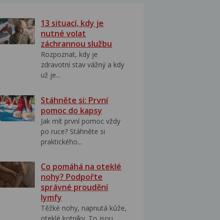
13 situací, kdy je
nutné volat
záchrannou službu
Rozpoznat, kdy je
zdravotní stav vážný a kdy
už je...
Stáhněte si: První
pomoc do kapsy
Jak mít první pomoc vždy
po ruce? Stáhněte si
praktického...
Co pomáhá na oteklé
nohy? Podpořte
správné proudění
lymfy
Těžké nohy, napnutá kůže,
oteklé kotníky. To jsou