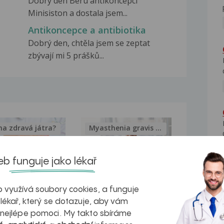
Dobrý den Beru antikoncepci
Minisiston a dostala jsem...
Antikoncepce a antibiotika
Dobrý den, chtěla jsem se zeptat
zbývají mi 5 prášků...
na zdravá játra?
Myasthenia gravis – vše, co...
b funguje jako lékař
 využívá soubory cookies, a funguje
kovatění
Inovativní
 lékař, který se dotazuje, aby vám
r v datech a
léčba
 nejlépe pomoci. My takto sbíráme