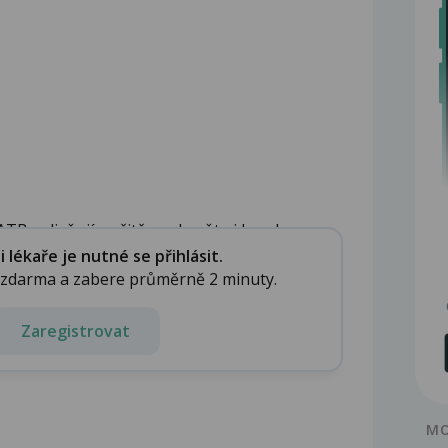
TB ovlivňují, určitě se chraňte i kondomem....
lékaře je nutné se přihlásit.
e zdarma a zabere průměrně 2 minuty.
Zaregistrovat
MO