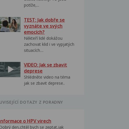
potíže,...
TEST: Jak dobře se
vyznáte ve svých
emocích?
Někteří lidé dokážou
zachovat klid i ve vypjatých
situacích....
VIDEO: Jak se zbavit
deprese
Shlédněte video na téma
jak se zbavit deprese..
UVISEJÍCÍ DOTAZY Z PORADNY
Informace o HPV virech
Dobrý den,chtěl bych se zeptat,jak