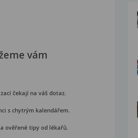
žeme vám
izací čekají na váš dotaz.
nci s chytrým kalendářem.
a ověřené tipy od lékařů.