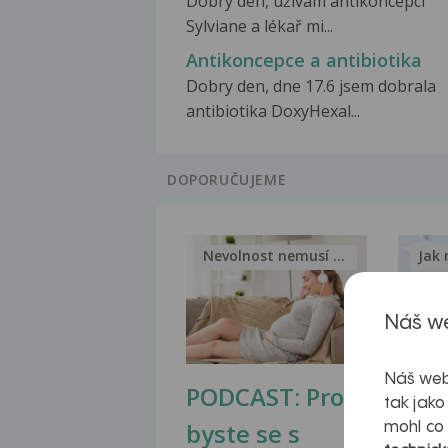
Dobrý den, užívám antikoncepci
Sylviane a lékař mi...
Antikoncepce a antibiotika
Dobry den, dne 17.6 jsem dobrala
antibiotika DoxyHexal...
DOPORUČUJEME
Nevolnost nemusí být nutnou...
Jak 
Náš we
Náš web
PODCAST: Proč
Ztu
tak jako
byste se s
jate
mohl co