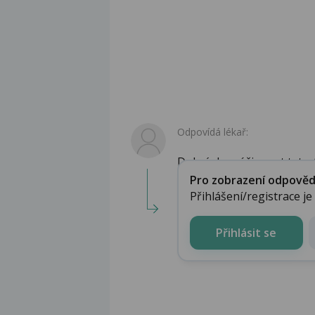
Odpovídá lékař:
Dobrý den, účinnost tato A
Pro zobrazení odpovědi 
Přihlášení/registrace j
Přihlásit se