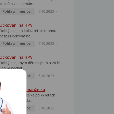
poznám zda nemám...
Pohlavní nemoci
7.10.2023
Očkování na HPV
Dobrý den, do kolika let se mohou
dospělí očkovat na...
Pohlavní nemoci
7.10.2023
Očkování na HPV
Dobrý den, mým dětem je 18 a 20 let.
Chci je nechat...
Pohlavní nemoci
5.10.2023
HPV pozitivní manželka
Dobrý den, manželka po xx letech
přivezla z Východu...
Pohlavní nemoci
5.10.2023