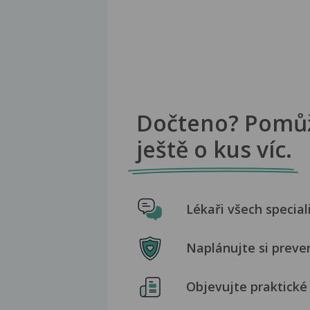
Dočteno? Pomů
ještě o kus víc.
Lékaři všech special
Naplánujte si preve
Objevujte praktické 