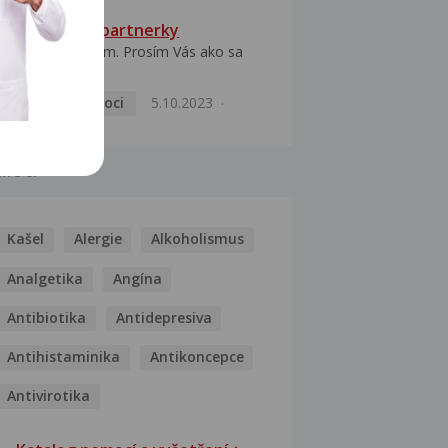
HPV typ 52 u partnerky
Dobrý deň prajem. Prosím Vás ako sa
dá vyliečiť vírus...
Pohlavní nemoci
5.10.2023
MOCI
Kašel
Alergie
Alkoholismus
Analgetika
Angína
Antibiotika
Antidepresiva
Antihistaminika
Antikoncepce
Antivirotika