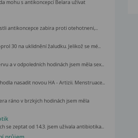
zda mohu s antikoncepcí Belara užívat
tli antikoncepce zabira proti otehotneni,...
rol 30 na uklidnění žaludku. Jelikož se mé...
vu a v odpoledních hodinách jsem měla sex...
odla nasadit novou HA - Artizii. Menstruace...
čera ráno v brzkých hodinách jsem měla
tik
 se zeptat od 14.3. jsem užívala antibiotika...
ní průjem