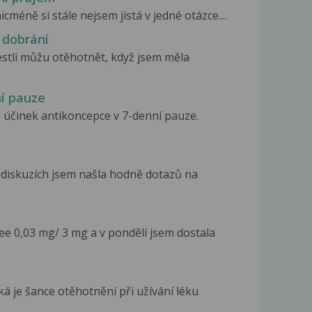
icméně si stále nejsem jistá v jedné otázce....
 dobrání
jestli můžu otěhotnět, když jsem měla
í pauze
 účinek antikoncepce v 7-denní pauze.
 diskuzích jsem našla hodně dotazů na
ee 0,03 mg/ 3 mg a v pondělí jsem dostala
ká je šance otěhotnění při užívání léku