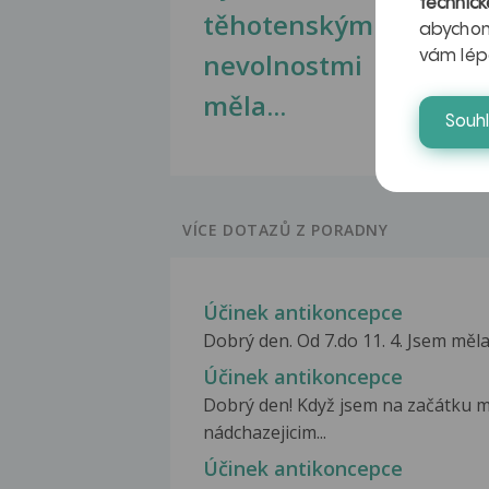
technick
těhotenskými
obr
abychom
nevolnostmi
vám lép
měla...
Souh
VÍCE DOTAZŮ Z PORADNY
Účinek antikoncepce
Dobrý den. Od 7.do 11. 4. Jsem měla
Účinek antikoncepce
Dobrý den! Když jsem na začátku m
nádchazejicim...
Účinek antikoncepce