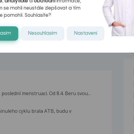
é
,
analytické
a
obchodní
informace,
azech
myastenie –
 se mohli neustále zlepšovat a tím
naděje pro ty,
e pomohli. Souhlasíte?
kteří ji...
lasím
Nesouhlasím
Nastavení
NE
 poslední menstruaci. Od 8.4. Beru svou...
inuleho cyklu brala ATB, budu v