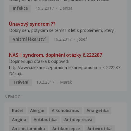
Infekce
19.3.2017
Denisa
Únavový syndrom ??
Dobrý den, potýkám se téměř 8 let s problémem, který...
Vnitřní lékařství
16.2.2017
Josef
NASH syndrom, doplnění otázky č.222287
Doplněňující otázka k odpovědi
http://www.ulekare.cz/poradna-lekare/poradna-link-222287
Děkuji...
Trávení
13.2.2017
Marek
NEMOCI
Kašel
Alergie
Alkoholismus
Analgetika
Angína
Antibiotika
Antidepresiva
Antihistaminika
Antikoncepce
Antivirotika