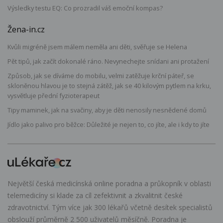
Výsledky testu EQ: Co prozradil váš emoční kompas?
Žena-in.cz
Kvůli migréně jsem málem neměla ani děti, svěřuje se Helena
Pět tipů, jak začít dokonalé ráno. Nevynechejte snídani ani protažení
Způsob, jak se díváme do mobilu, velmi zatěžuje krční páteř, se
skloněnou hlavou je to stejná zátěž, jak se 40 kilovým pytlem na krku,
vysvětluje přední fyzioterapeut
Tipy maminek, jak na svačiny, aby je děti nenosily nesnědené domů
Jídlo jako palivo pro běžce: Důležité je nejen to, co jíte, ale i kdy to jíte
Největší česká medicínská online poradna a průkopník v oblasti
telemedicíny si klade za cíl zefektivnit a zkvalitnit české
zdravotnictví. Tým více jak 300 lékařů včetně desítek specialistů
obslouží průměrně 2 500 uživatelů měsíčně. Poradna je