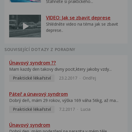
Stáhněte si praktického...
VIDEO: Jak se zbavit deprese
Shlédněte video na téma jak se zbavit
deprese..
SOUVISEJÍCÍ DOTAZY Z PORADNY
Únavový syndrom ??
Mam kazdy den takovy divny pocit,ktery jakoby vzdy...
Praktické lékařství
23.2.2017
Ondřej
Páteř a únavový syndrom
Dobrý deň, mám 29 rokov, výška 169 váha 56kg, až ma...
Praktické lékařství
7.2.2017
Lucia
Únavový syndrom
Dobrý den, mám podezření na parazita v mém těle....