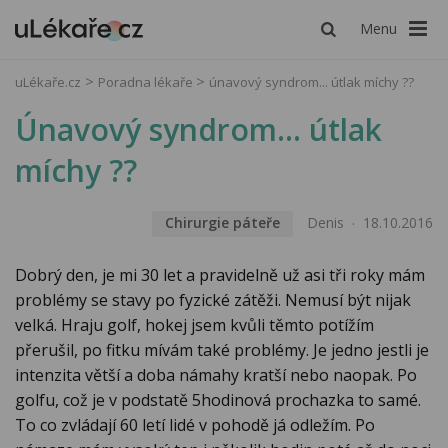
Menu
uLékaře.cz
Poradna lékaře
únavový syndrom... útlak míchy ??
Únavový syndrom... útlak
míchy ??
Chirurgie páteře
Denis
18.10.2016
Dobrý den, je mi 30 let a pravidelně už asi tři roky mám
problémy se stavy po fyzické zátěži. Nemusí být nijak
velká. Hraju golf, hokej jsem kvůli těmto potížím
přerušil, po fitku mívám také problémy. Je jedno jestli je
intenzita větší a doba námahy kratší nebo naopak. Po
golfu, což je v podstatě 5hodinová prochazka to samé.
To co zvládají 60 letí lidé v pohodě já odležím. Po