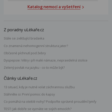
Katalog nemocí a vyšetření
Z poradny uLékaře.cz
Stále se zvětšující bradavka
Co znamená nehomogenní struktura jater?
Občasné píchnutí pod žebry
Dyspepsie: Větry i při malé námaze, nepravidelná stolice
Zelený povlak na jazyku - co to může být?
Články uLékaře.cz
13 situací, kdy je nutné volat záchrannou službu
Stáhněte si: První pomoc do kapsy
Co pomáhá na oteklé nohy? Podpořte správné proudění lymfy
TEST: Jak dobře se vyznáte ve svých emocích?