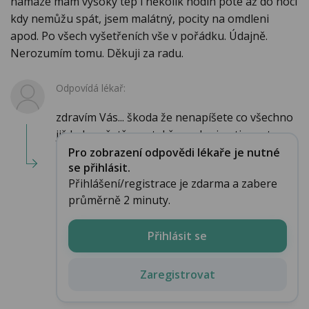
námaze mám vysoký tep i několik hodin poté až do noci
kdy nemůžu spát, jsem malátný, pocity na omdleni
apod. Po všech vyšetřeních vše v pořádku. Údajně.
Nerozumím tomu. Děkuji za radu.
Odpovídá lékař:
zdravím Vás... škoda že nenapíšete co všechno
již bylo vyšetřeno, takže mohu jen tipovat ...
Pro zobrazení odpovědi lékaře je nutné
se přihlásit.
Přihlášení/registrace je zdarma a zabere
průměrně 2 minuty.
Přihlásit se
Zaregistrovat