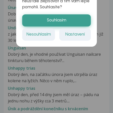
neustále zlepšovat a tím vám lépe
Únavu způsobují všechny nemoci
pomohli. Souhlasíte?
Dobrý den, už nějakou dobu trpím hroznou
únavou, je jedno jak dlouho spím, nebo...
Souhlasím
Undestor
z jakého důvodu není lék undestor,který užívám již
Nesouhlasím
Nastavení
30 let,čím ho mohu nahradit,na...
Unguisan
Dobrý den, je vhodné používat Unguisan nailcare
tinkturu během těhotenství?...
Unhappy trias
Dobrý den, na začátku února jsem utrpěla úraz
kolene na lyžích. Něco v něm ruplo,...
Unhappy trias
Dobrý den, před 14 dny jsem měl úraz – pádu na
jednu nohu z výšky cca 3 metrů....
Únik a podráždění konečníku s krvácením