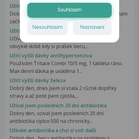
Užití Utrogestanu
Souhlasím
Dobrý den 5-9DC beru clostilbegyt a od 16DC mám
začít brát utrogestan ale podle...
Nesouhlasím
Nastavení
Užití více tabletek antikoncepce
Užívám přes rok lindynette 20, včera večer v
obvyklé době kdy si prášek beru,...
Užití vyšší dávky antihypertenziva
Používám Tritace Combi 10/5 mg, 1 tableta ráno.
Max denní dávka je uváděna 1...
Užití vyšší dávky železa
Dobrý den, dnes jsem si vzala 2 různé doplňky
stravy a až poté jsem zjistila,...
Užíval jsem posledních 20 dní antibiotika
Dobry den, uzival jsem poslednich 20 dni
antibiotika ciplox 500 na chronicky...
Užívám antibiotika a chci si vzít další
Dobrý den , beru antibiotika na problemy s