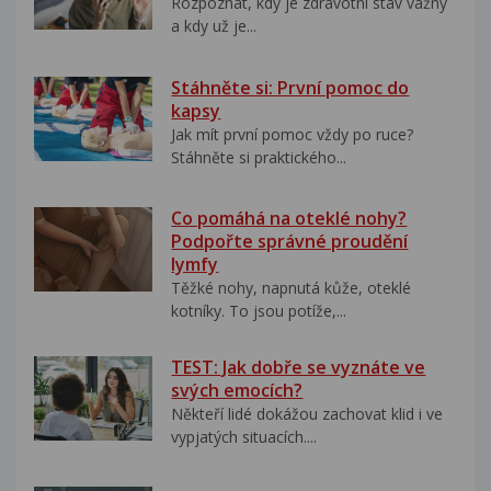
Rozpoznat, kdy je zdravotní stav vážný
a kdy už je...
Stáhněte si: První pomoc do
kapsy
Jak mít první pomoc vždy po ruce?
Stáhněte si praktického...
Co pomáhá na oteklé nohy?
Podpořte správné proudění
lymfy
Těžké nohy, napnutá kůže, oteklé
kotníky. To jsou potíže,...
TEST: Jak dobře se vyznáte ve
svých emocích?
Někteří lidé dokážou zachovat klid i ve
vypjatých situacích....