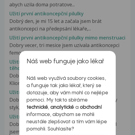
abych uzila doma potratove...
Užití první antikoncepční pilulky
Dobrý den, je mi 15 let a začala jsem brát
antikoncepci na předepsání lékaře,...
Užití prvni antikoncepční pilulky mimo menstruaci
Dobry vecer, tri mesice jsem uzivala antikoncepci
femoden,ale vubec mi nevyhovovala...
Náš web funguje jako lékař
Užití přípravku Klion-d 100 a případné
těhotenství
Dobrý večer,dnes mi můj gynekolog předepsal
Náš web využívá soubory cookies,
Klion-d 100.Když jsem si přečetla...
a funguje tak jako lékař, který se
Užití tabletky EllaOne
dotazuje, aby vám mohl co nejlépe
Dobrý večer, včera večer jsem měla nechráněny
pomoci. My takto sbíráme
styk, došlo k prerusovane souloži...
technické
,
analytické
a
obchodní
informace, abychom se mohli
Užití Terbinafinu Actavis 250mg při oplodnění
neustále zlepšovat a tím vám lépe
Dobrý den, jsem v 6. týdnu těhotenství. Bohužel
pomohli. Souhlasíte?
jsem se dozvěděla, že můj manžel...