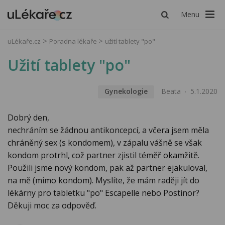
Menu
uLékaře.cz
Poradna lékaře
užití tablety "po"
Užití tablety "po"
Gynekologie
Beata
5.1.2020
Dobrý den,
nechráním se žádnou antikoncepcí, a včera jsem měla
chráněný sex (s kondomem), v zápalu vášně se však
kondom protrhl, což partner zjistil téměř okamžitě.
Použili jsme nový kondom, pak až partner ejakuloval,
na mě (mimo kondom). Myslíte, že mám raději jít do
lékárny pro tabletku "po" Escapelle nebo Postinor?
Děkuji moc za odpověď.