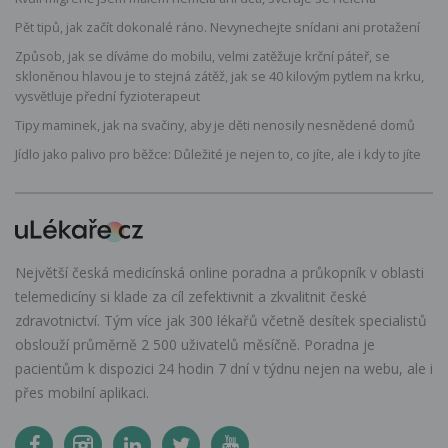
Pět tipů, jak začít dokonalé ráno. Nevynechejte snídani ani protažení
Způsob, jak se díváme do mobilu, velmi zatěžuje krční páteř, se
skloněnou hlavou je to stejná zátěž, jak se 40 kilovým pytlem na krku,
vysvětluje přední fyzioterapeut
Tipy maminek, jak na svačiny, aby je děti nenosily nesnědené domů
Jídlo jako palivo pro běžce: Důležité je nejen to, co jíte, ale i kdy to jíte
Největší česká medicínská online poradna a průkopník v oblasti
telemedicíny si klade za cíl zefektivnit a zkvalitnit české
zdravotnictví. Tým více jak 300 lékařů včetně desítek specialistů
obslouží průměrně 2 500 uživatelů měsíčně. Poradna je
pacientům k dispozici 24 hodin 7 dní v týdnu nejen na webu, ale i
přes mobilní aplikaci.