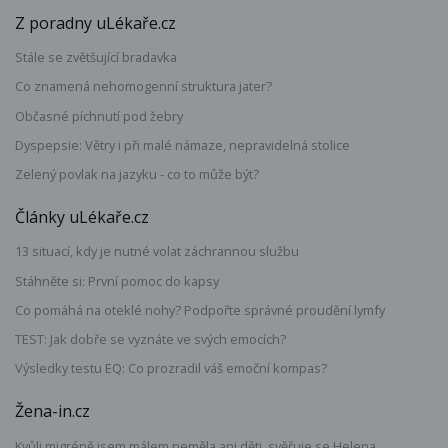
Z poradny uLékaře.cz
Stále se zvětšující bradavka
Co znamená nehomogenní struktura jater?
Občasné píchnutí pod žebry
Dyspepsie: Větry i při malé námaze, nepravidelná stolice
Zelený povlak na jazyku - co to může být?
Články uLékaře.cz
13 situací, kdy je nutné volat záchrannou službu
Stáhněte si: První pomoc do kapsy
Co pomáhá na oteklé nohy? Podpořte správné proudění lymfy
TEST: Jak dobře se vyznáte ve svých emocích?
Výsledky testu EQ: Co prozradil váš emoční kompas?
Žena-in.cz
Kvůli migréně jsem málem neměla ani děti, svěřuje se Helena