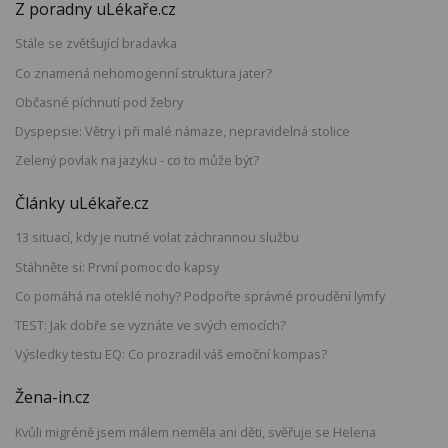
Z poradny uLékaře.cz
Stále se zvětšující bradavka
Co znamená nehomogenní struktura jater?
Občasné píchnutí pod žebry
Dyspepsie: Větry i při malé námaze, nepravidelná stolice
Zelený povlak na jazyku - co to může být?
Články uLékaře.cz
13 situací, kdy je nutné volat záchrannou službu
Stáhněte si: První pomoc do kapsy
Co pomáhá na oteklé nohy? Podpořte správné proudění lymfy
TEST: Jak dobře se vyznáte ve svých emocích?
Výsledky testu EQ: Co prozradil váš emoční kompas?
Žena-in.cz
Kvůli migréně jsem málem neměla ani děti, svěřuje se Helena