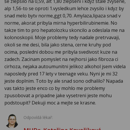
se zlepsilo na 0,59, alt 1,80 zlepseni i kdyz stale zvysene,
alp 1,56-to se oproti 1.vysledkum lehce zvysilo i kdyz by
snad melo bytv norme,ggt 0,70. Amylaza,lipaza snad v
norme, akorat pribyla mirna hyperbilirubinemie. No
takze tim to pro hepatolozku skoncilo a odeslala me na
kolonoskopii. Moje problemy tedy nadale pretrvavaji,
okoli se me desi, bila jako stena, cerne kruhy pod
ocima, posledni dobou me pribyla svedivost kuze na
zadech. Zacinam pomyslet na nejhorsi jako fibroza ci
cirhoza, nejaka autoumunitni jelikoz alkohol jsem videla
naposledy pred 17 lety v teenage veku. Nyni je mi 32
jeste doplnim. Toto by ale snad sono odhalilo? Napada
vas takto jeste enco co by mohlo me problemy
zpusobovat a pripadne jake vysetreni jeste mohu
podstoupit? Dekuji moc a mejte se krasne.
Odpovídá lékař: