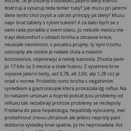
mozne, ze je snizeny v dusledku jaterni diety kterou
dodrzuji a vysazuji teda temer tuky? Jak muzu pri jaterni
diete tento chol zvysit a udrzet principy jat diety? Muzu
napr brat tablety s rybim tukem? A za dalsi bych se s
vami rada poradila o svem stavu, jiz nekolik mesicu me
trapi diskomfort v oblasti bricha a obcasne krece,
neustale nevolnosti, v pocatku prujmy, ty nyni trochu
ustoupily ale stolice je nadale zluta a zvlastni
konzistence, objemnejsi a nekdy kasovita. Zhubla jsem
jiz 17 kilo za 3 mesice a stale hubnu. Z vysetreni krve
zvysene jaterni testy, ast 0,78, alt 2,60, alp 1,28 coz je
snad v norme. Probehlo sono bricha s negativnim
vysledkem a gastroskopie ktera prokazala dg reflux. Na
to nasazen ursosan a itoprid-pokud jsou problemy od
refluxu tak nezabiraji protoze problemy se nezlepsily.
Predana do pece hepatologa, hepatitidy vylouceny, mel
probehnout znovu ultrazvuk ale jelikoz neprisly pani
doktorce vysledky krve spatne, jiz ho neprovadela. Ast