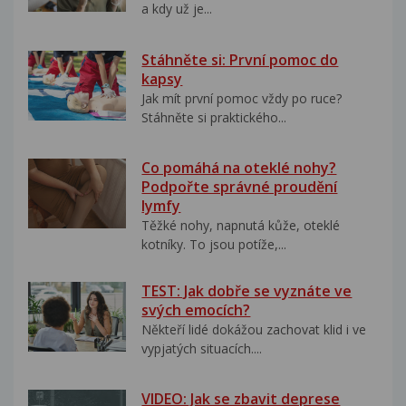
a kdy už je...
Stáhněte si: První pomoc do
kapsy
Jak mít první pomoc vždy po ruce?
Stáhněte si praktického...
Co pomáhá na oteklé nohy?
Podpořte správné proudění
lymfy
Těžké nohy, napnutá kůže, oteklé
kotníky. To jsou potíže,...
TEST: Jak dobře se vyznáte ve
svých emocích?
Někteří lidé dokážou zachovat klid i ve
vypjatých situacích....
VIDEO: Jak se zbavit deprese