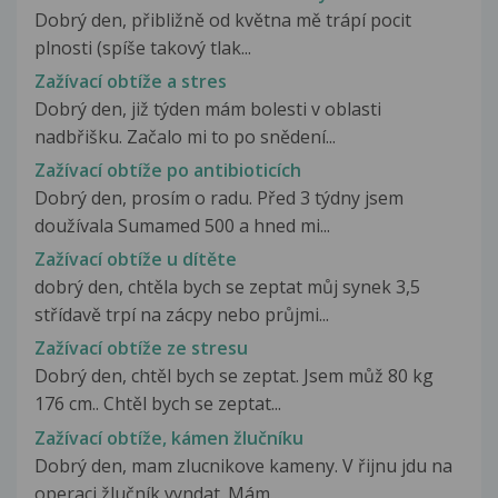
Dobrý den, přibližně od května mě trápí pocit
plnosti (spíše takový tlak...
Zažívací obtíže a stres
Dobrý den, již týden mám bolesti v oblasti
nadbřišku. Začalo mi to po snědení...
Zažívací obtíže po antibioticích
Dobrý den, prosím o radu. Před 3 týdny jsem
doužívala Sumamed 500 a hned mi...
Zažívací obtíže u dítěte
dobrý den, chtěla bych se zeptat můj synek 3,5
střídavě trpí na zácpy nebo průjmi...
Zažívací obtíže ze stresu
Dobrý den, chtěl bych se zeptat. Jsem můž 80 kg
176 cm.. Chtěl bych se zeptat...
Zažívací obtíže, kámen žlučníku
Dobrý den, mam zlucnikove kameny. V řijnu jdu na
operaci žlučník vyndat. Mám...