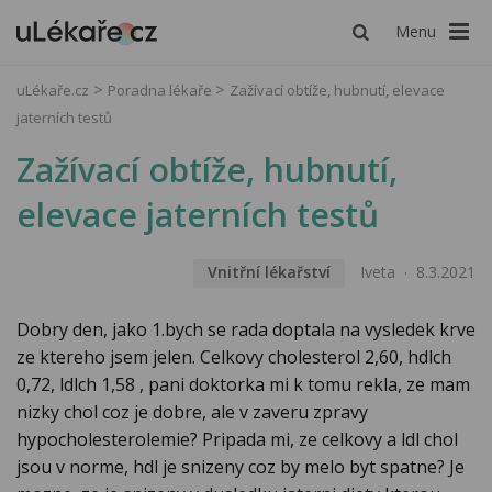
Menu
uLékaře.cz
Poradna lékaře
Zažívací obtíže, hubnutí, elevace
jaterních testů
Zažívací obtíže, hubnutí,
elevace jaterních testů
Vnitřní lékařství
Iveta
8.3.2021
Dobry den, jako 1.bych se rada doptala na vysledek krve
ze ktereho jsem jelen. Celkovy cholesterol 2,60, hdlch
0,72, ldlch 1,58 , pani doktorka mi k tomu rekla, ze mam
nizky chol coz je dobre, ale v zaveru zpravy
hypocholesterolemie? Pripada mi, ze celkovy a ldl chol
jsou v norme, hdl je snizeny coz by melo byt spatne? Je