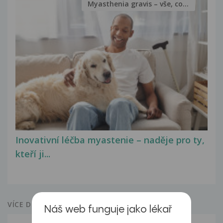
Myasthenia gravis – vše, co...
Inovativní léčba myastenie – naděje pro ty,
kteří ji...
VÍCE DOTAZŮ Z PORADNY
Náš web funguje jako lékař