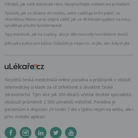
Pět tipů, jak začít dokonalé ráno. Nevynechejte snídani ani protažení
Způsob, jak se díváme do mobilu, velmi zatěžuje krční páteř, se
skloněnou hlavou je to stejná zátěž, jak se 40 kilovým pytlem na krku,
vysvětluje přední fyzioterapeut
Tipy maminek, jak na svačiny, aby je děti nenosily nesnědené domů
Jídlo jako palivo pro běžce: Důležité je nejen to, co jíte, ale i kdy to jíte
Největší česká medicínská online poradna a průkopník v oblasti
telemedicíny si klade za cíl zefektivnit a zkvalitnit české
zdravotnictví. Tým více jak 300 lékařů včetně desítek specialistů
obslouží průměrně 2 500 uživatelů měsíčně. Poradna je
pacientům k dispozici 24 hodin 7 dní v týdnu nejen na webu, ale i
přes mobilní aplikaci.