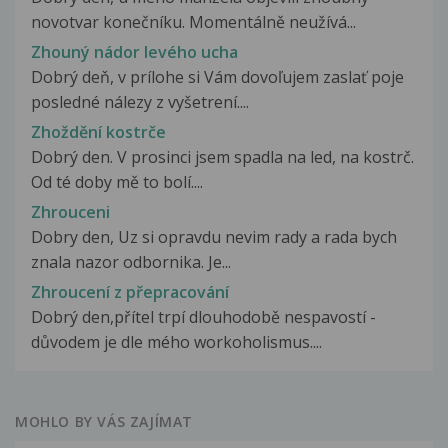
novotvar konečníku. Momentálně neužívá...
Zhouný nádor levého ucha
Dobrý deň, v prílohe si Vám dovoľujem zaslať poje
posledné nálezy z vyšetrení....
Zhoždění kostrče
Dobrý den. V prosinci jsem spadla na led, na kostrč.
Od té doby mě to bolí....
Zhrouceni
Dobry den, Uz si opravdu nevim rady a rada bych
znala nazor odbornika. Je...
Zhroucení z přepracování
Dobrý den,přítel trpí dlouhodobě nespavostí -
důvodem je dle mého workoholismus....
MOHLO BY VÁS ZAJÍMAT