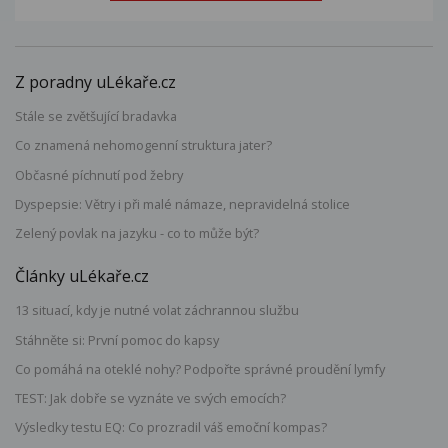
Z poradny uLékaře.cz
Stále se zvětšující bradavka
Co znamená nehomogenní struktura jater?
Občasné píchnutí pod žebry
Dyspepsie: Větry i při malé námaze, nepravidelná stolice
Zelený povlak na jazyku - co to může být?
Články uLékaře.cz
13 situací, kdy je nutné volat záchrannou službu
Stáhněte si: První pomoc do kapsy
Co pomáhá na oteklé nohy? Podpořte správné proudění lymfy
TEST: Jak dobře se vyznáte ve svých emocích?
Výsledky testu EQ: Co prozradil váš emoční kompas?