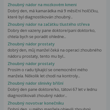
Zhoubný nádor na mozkovém kmeni
Dobrý den, má kamarádka má 9 měsíční holčičku,
které byl diagnostikován zhoubný...
Zhoubný nádor na začátku tlustého střeva
Dobry den vazeny pane doktore/pani doktorko,
chtela bych se poradit ohledne...
Zhoubný nádor prostaty
dobrý den, můj manžel čeká na operaci zhoubného
nádoru prostaty, tento mu byl...
Zhoubný nádor prostaty
Prosím o radu týkající se onemocnění mého
manžela. Několik let chodí na kontroly...
Zhoubný nádor slinivky břišní
Dobrý den pane doktore/ko, tátovi 67 let v lednu
diagnostikovali zhoubný nádor...
Zhoubný novotvar konečníku
Dobrý den, u mého manžela objevili zhoubný