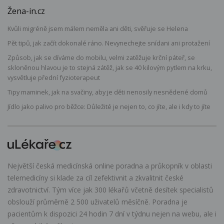
Žena-in.cz
Kvůli migréně jsem málem neměla ani děti, svěřuje se Helena
Pět tipů, jak začít dokonalé ráno. Nevynechejte snídani ani protažení
Způsob, jak se díváme do mobilu, velmi zatěžuje krční páteř, se
skloněnou hlavou je to stejná zátěž, jak se 40 kilovým pytlem na krku,
vysvětluje přední fyzioterapeut
Tipy maminek, jak na svačiny, aby je děti nenosily nesnědené domů
Jídlo jako palivo pro běžce: Důležité je nejen to, co jíte, ale i kdy to jíte
Největší česká medicínská online poradna a průkopník v oblasti
telemedicíny si klade za cíl zefektivnit a zkvalitnit české
zdravotnictví. Tým více jak 300 lékařů včetně desítek specialistů
obslouží průměrně 2 500 uživatelů měsíčně. Poradna je
pacientům k dispozici 24 hodin 7 dní v týdnu nejen na webu, ale i