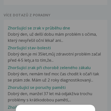
VÍCE DOTAZŮ Z PORADNY
Zhoršující se zrak v průběhu dne
Dobrý den, už delší dobu mám problém s očima,
který nevyřešil oční lékař ani...
Zhoršující stav-bolesti
Dobrý den,je mi 35let,můj zdravotní problém začal
před 4-5 lety,a to tím,že...
Zhoršující zrak při chorobě zeleného zákalu
Dobrý den, nemám teď moc čas chodit k očaři tak
se ptám zde. Mám už 2 roky diagnostikovaný...
Zhorušující se poruchy paměti
Dobrý den, manžel 37 let má odjakživa trochu
problémy s krátkodobou pamětí,...
Zhošená statka páteře a nošení břemen