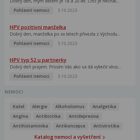
Dobrý den, mým dětem je 18 a 20 let. Chci je nechat...
Pohlavní nemoci
5.10.2023
HPV pozitivní manželka
Dobrý den, manželka po xx letech přivezla z Východu...
Pohlavní nemoci
5.10.2023
HPV typ 52 u partnerky
Dobrý deň prajem. Prosím Vás ako sa dá vyliečiť vírus...
Pohlavní nemoci
5.10.2023
NEMOCI
Kašel
Alergie
Alkoholismus
Analgetika
Angína
Antibiotika
Antidepresiva
Antihistaminika
Antikoncepce
Antivirotika
Katalog nemocí a vyšetření