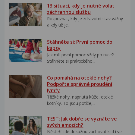
13 situací, kdy je nutné volat
záchrannou službu
Rozpoznat, kdy je zdravotní stav vážný
a kdy už je...
Stáhněte si: První pomoc do
kapsy
Jak mít první pomoc vždy po ruce?
Stáhněte si praktického...
Co pomáhá na oteklé nohy?
Podpořte správné proudění
lymfy
Těžké nohy, napnutá kůže, oteklé
kotníky. To jsou potíže,...
TEST: Jak dobře se vyznáte ve
svých emocích?
Někteří lidé dokážou zachovat klid i ve