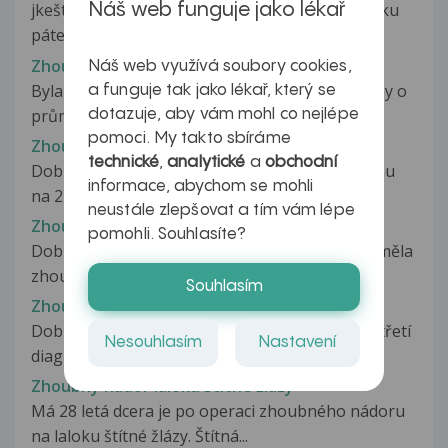
jkeště jeden dotaz mám i silně porušenou statiku
Náš web funguje jako lékař
páteře a smím nosit jen12kg...
Zhoubná rakovina kůže
Náš web využívá soubory cookies,
Byla jsem na Ultrazvuku a mám 3 ovoidní uzcliny o
a funguje tak jako lékař, který se
průměru 1cm -1.5cm co to znamená
dotazuje, aby vám mohl co nejlépe
pomoci. My takto sbíráme
Zhoubný melanom
technické
,
analytické
a
obchodní
Dobrý den,po odstranění zhoubného melanomu
informace, abychom se mohli
na 2prstu levé nohy(amputace) a odebrání...
neustále zlepšovat a tím vám lépe
Zhoubný nádor hrtanu
pomohli. Souhlasíte?
Dobrý den, máme tento problém. Moje matka měla
zhoubný nádor hrtanu, ten jí...
Souhlasím
Zhoubný nádor jazyka
Dobrý den, můj tatínek nar. 20.11.1956má již pitřetí
Nesouhlasím
Nastavení
diagnostikován rakovinu...
Zhoubný nádor laloku štítné žlázy
Má 28 letá dcera je po operaci zhoubného nádoru
na laloku štítné žlázy. Štítná...