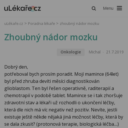
Menu
uLékaře.cz
Poradna lékaře
zhoubný nádor mozku
Zhoubný nádor mozku
Onkologie
Michal
21.7.2019
Dobrý den,
potřeboval bych prosím poradit. Mojí mamince (64let)
byl před zhruba devíti měsíci diagnostikován
glioblastom. Ten byl řešen operativně, raditerapií a
chemotrapií v podobě tablet. Mamince se i tak zhoršuje
zdravotní stav a lékaři už rozhodli o ukončení léčby,
která dle nich má víc negativ než pozitiv. Nevíte, jestli
existuje ještě někde nějaká jiná možnost léčby, která by
se dala zkusit? (protonová terapie, biologická léčba....)