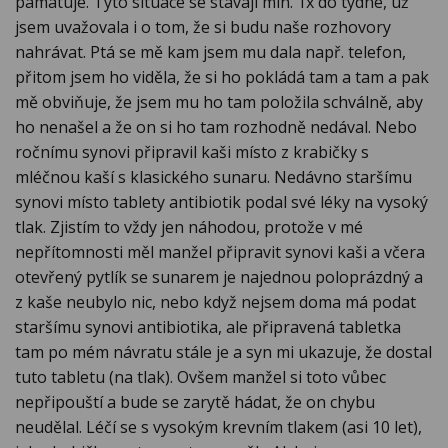
pamatuje. Tyto situace se stávají min. 1x do týdne, už
jsem uvažovala i o tom, že si budu naše rozhovory
nahrávat. Ptá se mě kam jsem mu dala např. telefon,
přitom jsem ho viděla, že si ho pokládá tam a tam a pak
mě obviňuje, že jsem mu ho tam položila schválně, aby
ho nenašel a že on si ho tam rozhodně nedával. Nebo
ročnímu synovi připravil kaši místo z krabičky s
mléčnou kaší s klasického sunaru. Nedávno staršímu
synovi místo tablety antibiotik podal své léky na vysoký
tlak. Zjistím to vždy jen náhodou, protože v mé
nepřítomnosti měl manžel připravit synovi kaši a včera
otevřený pytlík se sunarem je najednou poloprázdný a
z kaše neubylo nic, nebo když nejsem doma má podat
staršímu synovi antibiotika, ale připravená tabletka
tam po mém návratu stále je a syn mi ukazuje, že dostal
tuto tabletu (na tlak). Ovšem manžel si toto vůbec
nepřipouští a bude se zarytě hádat, že on chybu
neudělal. Léčí se s vysokým krevním tlakem (asi 10 let),