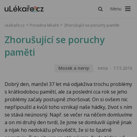
Menu
uLékaře.cz
Poradna lékaře
Zhorušující se poruchy paměti
Zhorušující se poruchy
paměti
Mozek a nervy
Irena
17.5.2016
Dobrý den, manžel 37 let má odjakživa trochu problémy
s krátkodobou pamětí, ale za poslední cca rok se jeho
problémy začaly postupně zhoršovat. On si ovšem nic
nepřipouští a kvůli toho vznikají naše hádky, život s ním
se stává neúnosný. Např. se večer na něčem domluvíme
a on mi druhý den tvrdí, že jsme se domluvili úplně jinak
a nijak ho nedokážu přesvědčit, že si to špatně