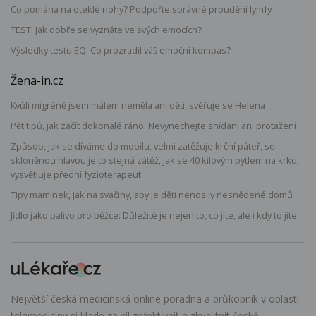
Co pomáhá na oteklé nohy? Podpořte správné proudění lymfy
TEST: Jak dobře se vyznáte ve svých emocích?
Výsledky testu EQ: Co prozradil váš emoční kompas?
Žena-in.cz
Kvůli migréně jsem málem neměla ani děti, svěřuje se Helena
Pět tipů, jak začít dokonalé ráno. Nevynechejte snídani ani protažení
Způsob, jak se díváme do mobilu, velmi zatěžuje krční páteř, se
skloněnou hlavou je to stejná zátěž, jak se 40 kilovým pytlem na krku,
vysvětluje přední fyzioterapeut
Tipy maminek, jak na svačiny, aby je děti nenosily nesnědené domů
Jídlo jako palivo pro běžce: Důležité je nejen to, co jíte, ale i kdy to jíte
Největší česká medicínská online poradna a průkopník v oblasti
telemedicíny si klade za cíl zefektivnit a zkvalitnit české