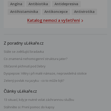
Angína
Antibiotika
Antidepresiva
Antihistaminika
Antikoncepce
Antivirotika
Katalog nemocí a vyšetření
Z poradny uLékaře.cz
Stále se zvětšující bradavka
Co znamená nehomogenní struktura jater?
Občasné píchnutí pod žebry
Dyspepsie: Větry i při malé námaze, nepravidelná stolice
Zelený povlak na jazyku - co to může být?
Články uLékaře.cz
13 situací, kdy je nutné volat záchrannou službu
Stáhněte si: První pomoc do kapsy