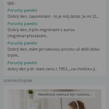
(její...
Poruchy paměti
Dobrý den, zapomínání - to je můj dotaz. Je mi 32,...
Poruchy paměti
Dobrý den, trpím migrénami s aurou
(migréna+přestávám...
Poruchy paměti
Dobrý den, mám jen takovou prozbu už delší dobu
trpím...
Poruchy paměti
dobry den p.dr. mam zenu r,1953,,,,na chvilicku ji...
DOPORUČUJEME
Nevolnost nemusí být nutnou...