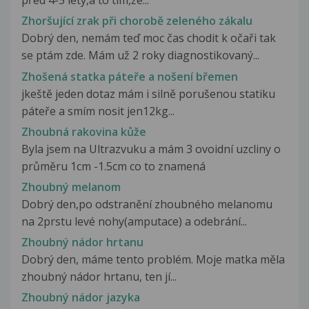
před 4-5 lety,a to tím,že...
Zhoršující zrak při chorobě zeleného zákalu
Dobrý den, nemám teď moc čas chodit k očaři tak
se ptám zde. Mám už 2 roky diagnostikovaný...
Zhošená statka páteře a nošení břemen
jkeště jeden dotaz mám i silně porušenou statiku
páteře a smím nosit jen12kg...
Zhoubná rakovina kůže
Byla jsem na Ultrazvuku a mám 3 ovoidní uzcliny o
průměru 1cm -1.5cm co to znamená
Zhoubný melanom
Dobrý den,po odstranění zhoubného melanomu
na 2prstu levé nohy(amputace) a odebrání...
Zhoubný nádor hrtanu
Dobrý den, máme tento problém. Moje matka měla
zhoubný nádor hrtanu, ten jí...
Zhoubný nádor jazyka