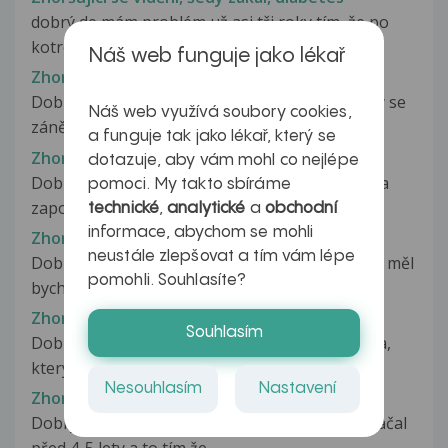
dobrý de mám problém už asi tři roky tím, že po
kotrolách u očího lékaře vidím...
Náš web funguje jako lékař
Zhoršující se zánět moč. cest
Dobrý den pane doktore, mám vážné problémy se
Náš web využívá soubory cookies,
zánětem moč. cest. Mám ho chronický...
a funguje tak jako lékař, který se
Zhoršující se zapomětlivost
dotazuje, aby vám mohl co nejlépe
Dobrý den, tatínek byl odjakživa dost roztržitý a
pomoci. My takto sbíráme
zapomínal, ale nejhorší, co...
technické
,
analytické
a
obchodní
informace, abychom se mohli
Zhoršující se zrak
neustále zlepšovat a tím vám lépe
Dobrý den, mám zákalky ve sklivci (ty plovoucí), měl
pomohli. Souhlasíte?
bych nosit brýle na dálku,...
Zhoršující se zrak v průběhu dne
Souhlasím
Dobrý den, už delší dobu mám problém s očima,
který nevyřešil oční lékař ani...
Nesouhlasím
Nastavení
Zhoršující stav-bolesti
Dobrý den,je mi 35let,můj zdravotní problém začal