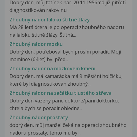
Dobrý den, můj tatínek nar. 20.11.1956má již pitřetí
diagnostikován rakovinu...
Zhoubný nádor laloku štítné žlázy
Má 28 letá dcera je po operaci zhoubného nádoru
na laloku štítné žlázy. Štítná...
Zhoubný nádor mozku
Dobrý den, potřeboval bych prosím poradit. Mojí
mamince (64let) byl před...
Zhoubný nádor na mozkovém kmeni
Dobrý den, má kamarádka má 9 měsíční holčičku,
které byl diagnostikován zhoubný...
Zhoubný nádor na začátku tlustého střeva
Dobry den vazeny pane doktore/pani doktorko,
chtela bych se poradit ohledne...
Zhoubný nádor prostaty
dobrý den, můj manžel čeká na operaci zhoubného
nádoru prostaty, tento mu byl...