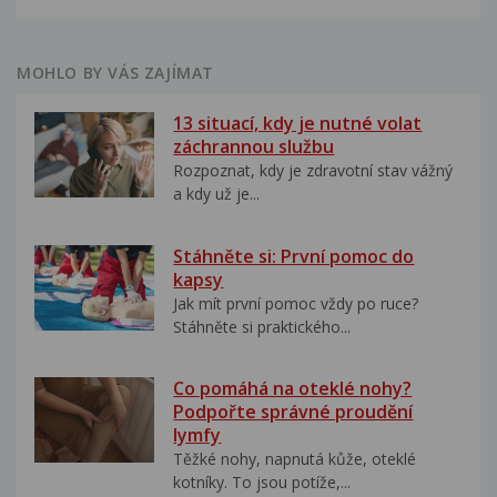
MOHLO BY VÁS ZAJÍMAT
13 situací, kdy je nutné volat
záchrannou službu
Rozpoznat, kdy je zdravotní stav vážný
a kdy už je...
Stáhněte si: První pomoc do
kapsy
Jak mít první pomoc vždy po ruce?
Stáhněte si praktického...
Co pomáhá na oteklé nohy?
Podpořte správné proudění
lymfy
Těžké nohy, napnutá kůže, oteklé
kotníky. To jsou potíže,...