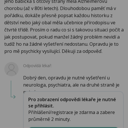
jeho babička s otcovy strany měla Alzheimerovu
chorobu (až v 80ti letech). Dlouhodobou paměť má v
pořádku, dokáže přesně popsat každou historku z
dětství nebo jaký obal měla učebnice přírodopisu ve
čtvrté třídě. Prosím o radu co si s takovou situaci počít a
jak postupovat, pokud manžel žádný problém nevidí a
tudíž ho na žádné vyšetření nedostanu. Opravdu je to
pro mě psychicky vysilující. Děkuji za odpověď.
Odpovídá lékař:
Dobrý den, opravdu je nutné vyšetření u
neurologa, psychiatra, ale na druhé straně je
nutné,...
Pro zobrazení odpovědi lékaře je nutné
se přihlásit.
Přihlášení/registrace je zdarma a zabere
průměrně 2 minuty.