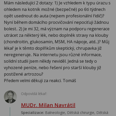
Mám následující 2 dotazy: 1) Je vzhledem k typu úrazu s
ohledem na kotník možné (bezpečné) po 6ti týdnech
opět usednout do auta (nejsem profesionální řidič)?
Nyní během domácího procvičování nepociťuji žádnou
bolest.. 2) Je mi 32, má význam na podporu regenerace
utrácet za některý lék, nebo doplněk stravy na klouby
(chondroitin, glukosamin, MSM, HA nápoje, atd...)? Můj
lékař je k těmto doplňkům skeptický, chrupavka již
neregeneruje.. Na internetu jsou různé informace,
solidní studii jsem někdy neviděl. Jedná se tedy o
vyhozené peníze, nebo řešení pro starší klouby již
postižené artrozou?
Předem velmi děkuji za reakci. Tomáš
Odpovídá lékař:
MUDr. Milan Navrátil
Specializace:
Balneologie, Dětská chirurgie, Dětská