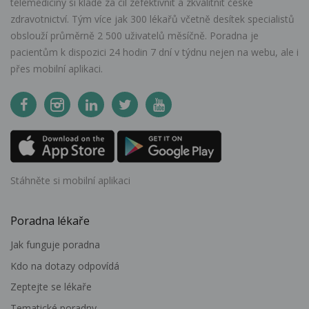
telemedicíny si klade za cíl zefektivnit a zkvalitnit české
zdravotnictví. Tým více jak 300 lékařů včetně desítek specialistů
obslouží průměrně 2 500 uživatelů měsíčně. Poradna je
pacientům k dispozici 24 hodin 7 dní v týdnu nejen na webu, ale i
přes mobilní aplikaci.
Stáhněte si mobilní aplikaci
Poradna lékaře
Jak funguje poradna
Kdo na dotazy odpovídá
Zeptejte se lékaře
Tematické poradny