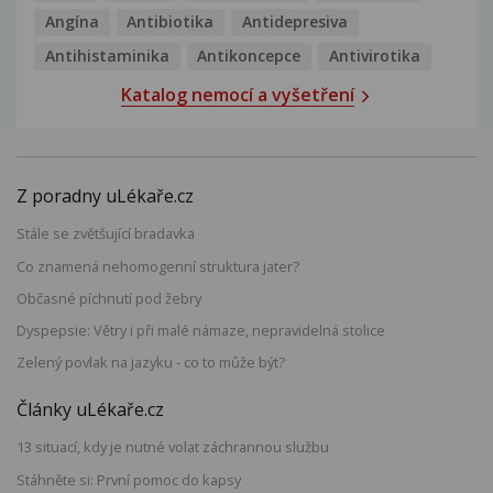
Angína
Antibiotika
Antidepresiva
Antihistaminika
Antikoncepce
Antivirotika
Katalog nemocí a vyšetření
Z poradny uLékaře.cz
Stále se zvětšující bradavka
Co znamená nehomogenní struktura jater?
Občasné píchnutí pod žebry
Dyspepsie: Větry i při malé námaze, nepravidelná stolice
Zelený povlak na jazyku - co to může být?
Články uLékaře.cz
13 situací, kdy je nutné volat záchrannou službu
Stáhněte si: První pomoc do kapsy