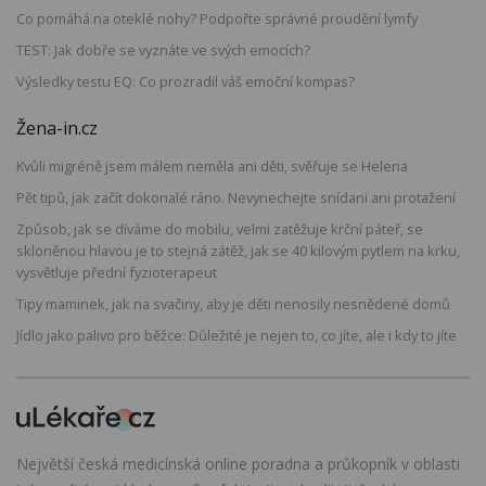
Co pomáhá na oteklé nohy? Podpořte správné proudění lymfy
TEST: Jak dobře se vyznáte ve svých emocích?
Výsledky testu EQ: Co prozradil váš emoční kompas?
Žena-in.cz
Kvůli migréně jsem málem neměla ani děti, svěřuje se Helena
Pět tipů, jak začít dokonalé ráno. Nevynechejte snídani ani protažení
Způsob, jak se díváme do mobilu, velmi zatěžuje krční páteř, se
skloněnou hlavou je to stejná zátěž, jak se 40 kilovým pytlem na krku,
vysvětluje přední fyzioterapeut
Tipy maminek, jak na svačiny, aby je děti nenosily nesnědené domů
Jídlo jako palivo pro běžce: Důležité je nejen to, co jíte, ale i kdy to jíte
Největší česká medicínská online poradna a průkopník v oblasti