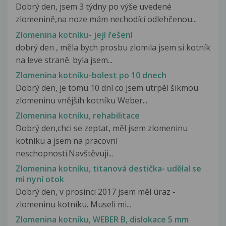
Dobrý den, jsem 3 týdny po výše uvedené
zlomenině,na noze mám nechodící odlehčenou...
Zlomenina kotníku- její řešení
dobrý den , měla bych prosbu zlomila jsem si kotník
na leve straně. byla jsem...
Zlomenina kotníku-bolest po 10 dnech
Dobrý den, je tomu 10 dní co jsem utrpěl šikmou
zlomeninu vnějšíh kotníku Weber...
Zlomenina kotníku, rehabilitace
Dobrý den,chci se zeptat, měl jsem zlomeninu
kotníku a jsem na pracovní
neschopnosti.Navštěvuji...
Zlomenina kotníku, titanová destička- udělal se
mi nyní otok
Dobrý den, v prosinci 2017 jsem měl úraz -
zlomeninu kotníku. Museli mi...
Zlomenina kotníku, WEBER B, dislokace 5 mm