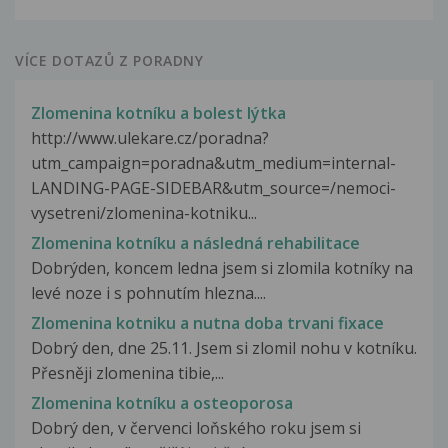
VÍCE DOTAZŮ Z PORADNY
Zlomenina kotníku a bolest lýtka
http://www.ulekare.cz/poradna?
utm_campaign=poradna&utm_medium=internal-
LANDING-PAGE-SIDEBAR&utm_source=/nemoci-
vysetreni/zlomenina-kotniku...
Zlomenina kotníku a následná rehabilitace
Dobrýden, koncem ledna jsem si zlomila kotníky na
levé noze i s pohnutím hlezna....
Zlomenina kotniku a nutna doba trvani fixace
Dobrý den, dne 25.11. Jsem si zlomil nohu v kotníku.
Přesněji zlomenina tibie,...
Zlomenina kotníku a osteoporosa
Dobrý den, v červenci loňského roku jsem si