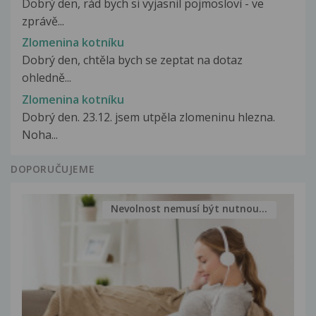
Dobrý den, rád bych si vyjasnil pojmosloví - ve
zprávě...
Zlomenina kotníku
Dobrý den, chtěla bych se zeptat na dotaz
ohledně...
Zlomenina kotníku
Dobrý den. 23.12. jsem utpěla zlomeninu hlezna.
Noha...
DOPORUČUJEME
Nevolnost nemusí být nutnou...