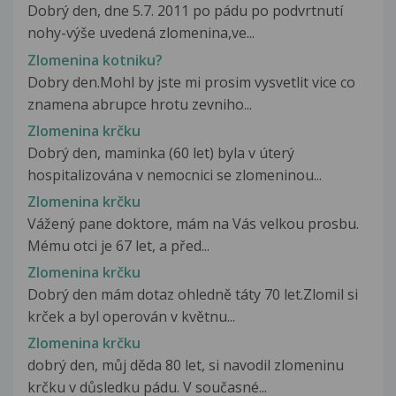
Dobrý den, dne 5.7. 2011 po pádu po podvrtnutí
nohy-výše uvedená zlomenina,ve...
Zlomenina kotniku?
Dobry den.Mohl by jste mi prosim vysvetlit vice co
znamena abrupce hrotu zevniho...
Zlomenina krčku
Dobrý den, maminka (60 let) byla v úterý
hospitalizována v nemocnici se zlomeninou...
Zlomenina krčku
Vážený pane doktore, mám na Vás velkou prosbu.
Mému otci je 67 let, a před...
Zlomenina krčku
Dobrý den mám dotaz ohledně táty 70 let.Zlomil si
krček a byl operován v květnu...
Zlomenina krčku
dobrý den, můj děda 80 let, si navodil zlomeninu
krčku v důsledku pádu. V současné...