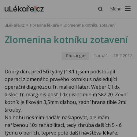
Menu
uLékaře.cz
Poradna lékaře
Zlomenina kotníku zotavení
Zlomenina kotníku zotavení
Chirurgie
Tomáš
18.2.2012
Dobrý den, před 5ti týdny (13.1.) jsem podstoupil
operaci zlomeného pravého kotníku s následující
operační diagnózou: fr. malleoli later, Weber C I.dx
disloc, fr. marginis post. I.dx disloc minim S82.70. Zevní
kotník je fixován 3,5mm dlahou, zadní hrana tibie 2mi
šrouby.
Na nohu nesmím nadále našlapovat, ale mám
nařízenou 10x rehabilitaci, tedy zhruba dalších 5 - 6
týdnu o berlích, teprve poté další návštěva lékaře.