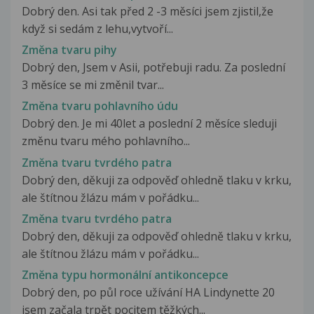
Dobrý den. Asi tak před 2 -3 měsíci jsem zjistil,že
když si sedám z lehu,vytvoří...
Změna tvaru pihy
Dobrý den, Jsem v Asii, potřebuji radu. Za poslední
3 měsíce se mi změnil tvar...
Změna tvaru pohlavního údu
Dobrý den. Je mi 40let a poslední 2 měsíce sleduji
změnu tvaru mého pohlavního...
Změna tvaru tvrdého patra
Dobrý den, děkuji za odpověď ohledně tlaku v krku,
ale štítnou žlázu mám v pořádku...
Změna tvaru tvrdého patra
Dobrý den, děkuji za odpověď ohledně tlaku v krku,
ale štítnou žlázu mám v pořádku...
Změna typu hormonální antikoncepce
Dobrý den, po půl roce užívání HA Lindynette 20
jsem začala trpět pocitem těžkých...