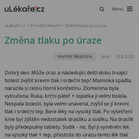
Menu
uLékaře.cz
Poradna lékaře
Změna tlaku po úraze
Změna tlaku po úraze
Vnitřní lékařství
Jana
26.8.2020
Dobrý den. Může úraz a následující delší dobu trvající
bolest zvýšit krevní tlak i srdeční tep? Maminka spadla,
narazila si celou horní končetinu. Zlomenina byla
vyloučena. Ruka, krční páteř + lopatka ji velmi bolela.
Nespala bolestí, byla velmi unavená, zvýšil se jí krevní
tlak i srdeční tep. Bere léky na vysoký tlak. Po vyšetření
krve byl zjištěn nedostatek draslíku a sodíku. Na draslík
byly předepsány tablety. Sodík - nic. Byl jí vyměněn lék
na vysoký tlak + tep, přestože do úrazu tento lék tlak