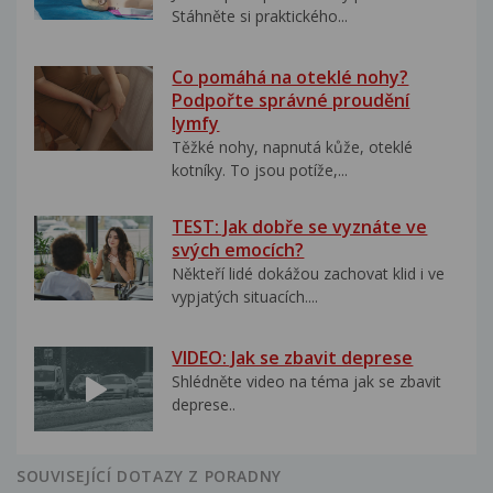
Stáhněte si praktického...
Co pomáhá na oteklé nohy?
Podpořte správné proudění
lymfy
Těžké nohy, napnutá kůže, oteklé
kotníky. To jsou potíže,...
TEST: Jak dobře se vyznáte ve
svých emocích?
Někteří lidé dokážou zachovat klid i ve
vypjatých situacích....
VIDEO: Jak se zbavit deprese
Shlédněte video na téma jak se zbavit
deprese..
SOUVISEJÍCÍ DOTAZY Z PORADNY