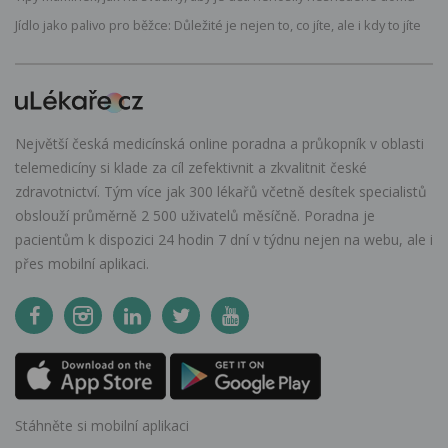
Jídlo jako palivo pro běžce: Důležité je nejen to, co jíte, ale i kdy to jíte
Největší česká medicínská online poradna a průkopník v oblasti
telemedicíny si klade za cíl zefektivnit a zkvalitnit české
zdravotnictví. Tým více jak 300 lékařů včetně desítek specialistů
obslouží průměrně 2 500 uživatelů měsíčně. Poradna je
pacientům k dispozici 24 hodin 7 dní v týdnu nejen na webu, ale i
přes mobilní aplikaci.
Stáhněte si mobilní aplikaci