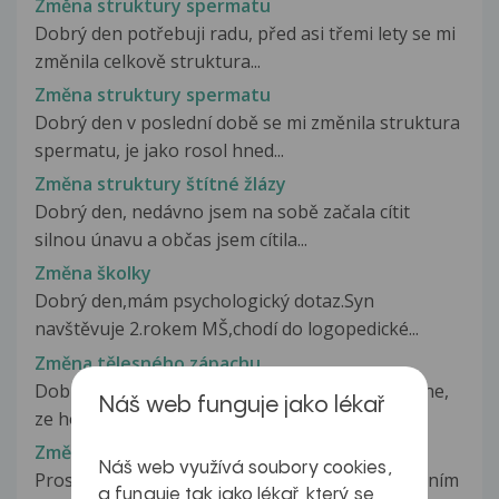
Změna struktury spermatu
Dobrý den potřebuji radu, před asi třemi lety se mi
změnila celkově struktura...
Změna struktury spermatu
Dobrý den v poslední době se mi změnila struktura
spermatu, je jako rosol hned...
Změna struktury štítné žlázy
Dobrý den, nedávno jsem na sobě začala cítit
silnou únavu a občas jsem cítila...
Změna školky
Dobrý den,mám psychologický dotaz.Syn
navštěvuje 2.rokem MŠ,chodí do logopedické...
Změna tělesného zápachu
Dobrý večer, rada bych se zeptala, jestli je mozne,
Náš web funguje jako lékař
ze horm. antikoncepce konkret....
Změna tepu
Náš web využívá soubory cookies,
Prosím, mám umělou mitralni chlopeň a s užíváním
a funguje tak jako lékař, který se