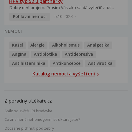
HPV typ 52 u partnerky
Dobrý deň prajem. Prosím Vás ako sa dá vyliečiť vírus...
Pohlavní nemoci
5.10.2023
NEMOCI
Kašel
Alergie
Alkoholismus
Analgetika
Angína
Antibiotika
Antidepresiva
Antihistaminika
Antikoncepce
Antivirotika
Katalog nemocí a vyšetření
Z poradny uLékaře.cz
Stále se zvětšující bradavka
Co znamená nehomogenní struktura jater?
Občasné píchnutí pod žebry