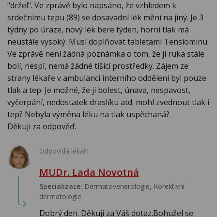
"držel". Ve zprávě bylo napsáno, že vzhledem k
srdečnímu tepu (89) se dosavadní lék mění na jiný. Je 3
týdny po úraze, nový lék bere týden, horní tlak má
neustále vysoký. Musí doplňovat tabletami Tensiominu.
Ve zprávě není žádná poznámka o tom, že ji ruka stále
bolí, nespí, nemá žádné tišící prostředky. Zájem ze
strany lékaře v ambulanci interního oddělení byl pouze
tlak a tep. Je možné, že ji bolest, únava, nespavost,
vyčerpání, nedostatek draslíku atd. mohl zvednout tlak i
tep? Nebyla výměna léku na tlak uspěchaná?
Děkuji za odpověď.
Odpovídá lékař:
MUDr. Lada Novotná
Specializace:
Dermatovenerologie, Korektivní
dermatologie
Dobrý den. Děkuji za Váš dotaz.Bohužel se