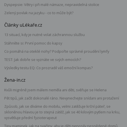
Dyspepsie: Větry i při malé námaze, nepravidelná stolice
Zelený povlak na jazyku - co to může být?
Články uLékaře.cz
13 situací, kdy je nutné volat záchrannou službu
Stáhněte si: První pomoc do kapsy
Co pomáhá na oteklé nohy? Podpořte správné proudění lymfy
TEST: Jak dobře se vyznáte ve svých emocích?
Výsledky testu EQ: Co prozradil váš emoční kompas?
Žena-in.cz
Kvůli migréně jsem málem neměla ani děti, svěřuje se Helena
Pět tipů, jak začít dokonalé ráno. Nevynechejte snídani ani protažení
Způsob, jak se díváme do mobilu, velmi zatěžuje krční páteř, se
skloněnou hlavou je to stejná zátěž, jak se 40 kilovým pytlem na krku,
vysvětluje přední fyzioterapeut
Tipy maminek, jak na svačiny, aby je děti nenosily nesnědené domů