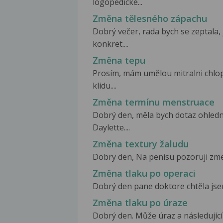
logopedické...
Změna tělesného zápachu
Dobrý večer, rada bych se zeptala, 
konkret....
Změna tepu
Prosím, mám umělou mitralni chlop
klidu....
Změna termínu menstruace
Dobrý den, měla bych dotaz ohled
Daylette....
Změna textury žaludu
Dobry den, Na penisu pozoruji zme
Změna tlaku po operaci
Dobrý den pane doktore chtěla jsem 
Změna tlaku po úraze
Dobrý den. Může úraz a následující de