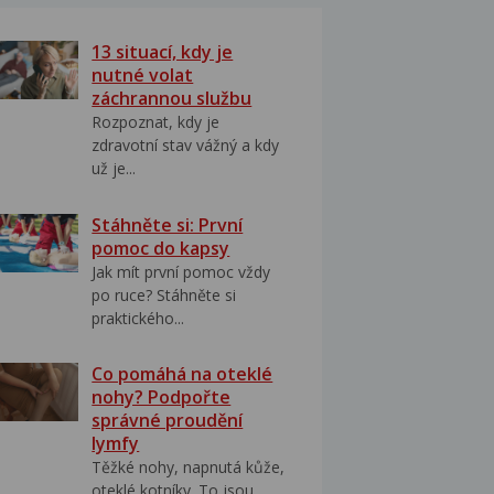
13 situací, kdy je
nutné volat
záchrannou službu
Rozpoznat, kdy je
zdravotní stav vážný a kdy
už je...
Stáhněte si: První
pomoc do kapsy
Jak mít první pomoc vždy
po ruce? Stáhněte si
praktického...
Co pomáhá na oteklé
nohy? Podpořte
správné proudění
lymfy
Těžké nohy, napnutá kůže,
oteklé kotníky. To jsou