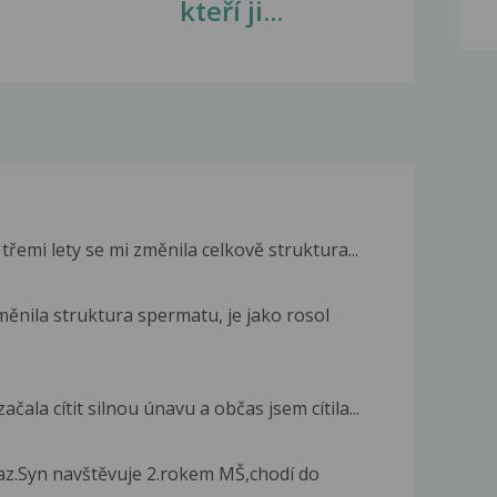
kteří ji...
třemi lety se mi změnila celkově struktura...
ěnila struktura spermatu, je jako rosol
ala cítit silnou únavu a občas jsem cítila...
z.Syn navštěvuje 2.rokem MŠ,chodí do