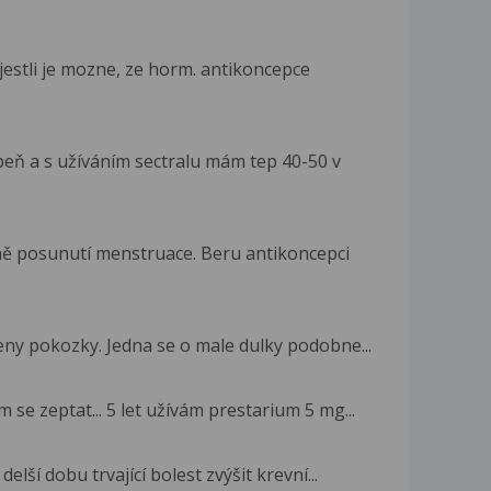
jestli je mozne, ze horm. antikoncepce
eň a s užíváním sectralu mám tep 40-50 v
ně posunutí menstruace. Beru antikoncepci
ny pokozky. Jedna se o male dulky podobne...
se zeptat... 5 let užívám prestarium 5 mg...
lší dobu trvající bolest zvýšit krevní...