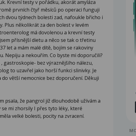
vuk. Krevní testy v pořádku, akorát amyláza
romě prvních čtyř měsíců po operaci funguji
ch dvou týdnech bolesti zad, nafoukle břicho i
y. Plus několikrát za den bolest v levém
stroenterolog má dovolenou a krevní testy
sem přísnější dietu a něco se tak o třetinu
i 37 let a mám malé dítě, bojím se rakoviny
. Nepiju a nekouřím. Co byste mi doporučili?
 , gastroskopie- bez výraznějšího nálezu,
og to uzavřel jako horší funkci slinivky. Je
a do větší nemocnice bez doporučení. Děkuji
m psala, že pangrol již dlouhodobě užívám a
se mi zhorsily I přes tyto léky, které
ěla velké bolesti, pocity na zvracení.
MO