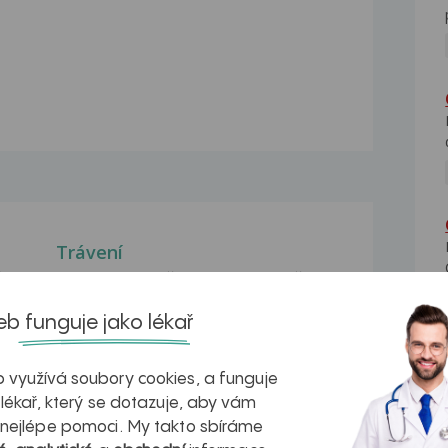
Trávení
řed
Dobrý den, chtěla bych poradit, čím
bych měla zlepšit...
b funguje jako lékař
Porucha trávení
Dobrý den, mám dotaz ohledně
 využívá soubory cookies, a funguje
špatného trávení. Chtěl...
 lékař, který se dotazuje, aby vám
Obtížné trávení
 nejlépe pomoci. My takto sbíráme
mi
Dobrý den paní doktorko, obracím se