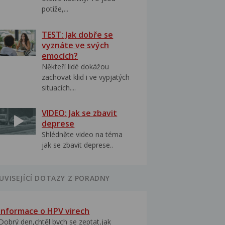
potíže,...
TEST: Jak dobře se
vyznáte ve svých
emocích?
Někteří lidé dokážou
zachovat klid i ve vypjatých
situacích....
VIDEO: Jak se zbavit
deprese
Shlédněte video na téma
jak se zbavit deprese..
UVISEJÍCÍ DOTAZY Z PORADNY
Informace o HPV virech
Dobrý den,chtěl bych se zeptat,jak