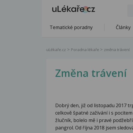
Tematické poradny
Články
uLékaře.cz
Poradna lékaře
změna trávení
Změna trávení
Dobrý den, již od listopadu 2017 trp
celkově špatné zažívání i s pocite
žlučník, bolelo mě i pravé podžebří
pangrol. Od října 2018 jsem sledo