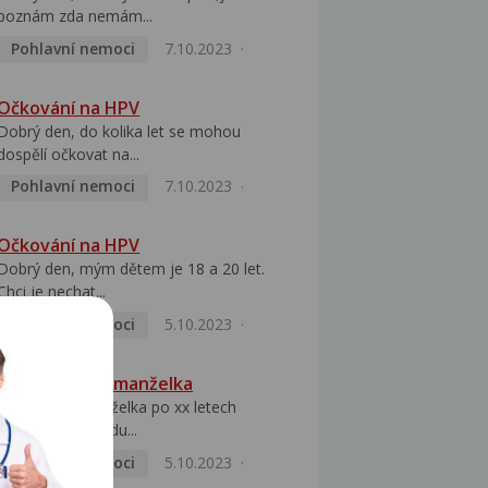
poznám zda nemám...
Pohlavní nemoci
7.10.2023
Očkování na HPV
Dobrý den, do kolika let se mohou
dospělí očkovat na...
Pohlavní nemoci
7.10.2023
Očkování na HPV
Dobrý den, mým dětem je 18 a 20 let.
Chci je nechat...
Pohlavní nemoci
5.10.2023
HPV pozitivní manželka
Dobrý den, manželka po xx letech
přivezla z Východu...
Pohlavní nemoci
5.10.2023