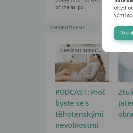
technick
břicha asi po...
abychom
vám lép
DOPORUČUJEME
Souh
Nevolnost nemusí být nutnou...
Jak 
PODCAST: Proč
Ztu
byste se s
jate
těhotenskými
obr
nevolnostmi