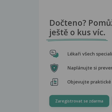
Dočteno? Pomů
ještě o kus víc.
Lékaři všech special
Naplánujte si preve
Objevujte praktické 
Zaregistrovat se zdarma