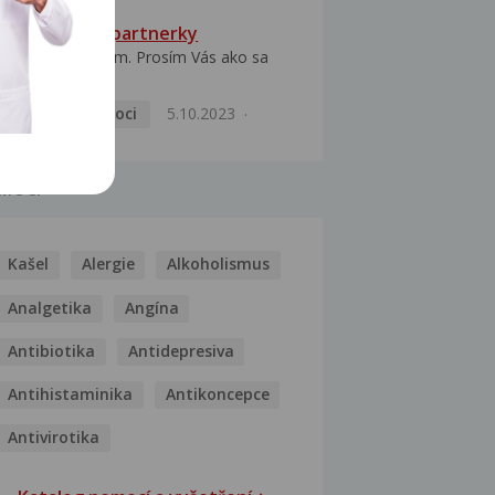
HPV typ 52 u partnerky
Dobrý deň prajem. Prosím Vás ako sa
dá vyliečiť vírus...
Pohlavní nemoci
5.10.2023
MOCI
Kašel
Alergie
Alkoholismus
Analgetika
Angína
Antibiotika
Antidepresiva
Antihistaminika
Antikoncepce
Antivirotika