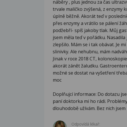
náběry , plus jednou za čas ultraz
trvale maličko zvýšená, z enzymy k
úplně běžně. Akorát teď v poslední
přes enzymy a vrátilo se pálení žáh
podžebří- spíš jakoby tlak. Můj ga
jsem měla teď v pořádku. Nasadila j
zlepšilo. Mám se i tak obávat. Je m
slinivky. Ale nehubnu, mám nadváhu
Jinak v roce 2018 CT, kolonoskopie
akorát zánět žaludku. Gastroenterol
možné se dostat na vyšetření třeb
moc
Doplňujcí informace: Do dotazu jse
paní doktorka mi ho rádi. Problémy 
dlouhodobě užívám. Bez nich jsem m
Odpovídá lékař: