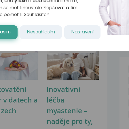
é
,
analytické
a
obchodní
informace,
na Vás s dotazem...
 se mohli neustále zlepšovat a tím
e pomohli. Souhlasíte?
lasím
Nesouhlasím
Nastavení
na zdravá játra?
Myasthenia gravis – vše, co...
NE
kovatění
Inovativní
r v datech a
léčba
azech
myastenie –
naděje pro ty,