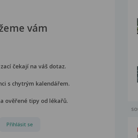
žeme vám
izací čekají na váš dotaz.
nci s chytrým kalendářem.
a ověřené tipy od lékařů.
SO
Přihlásit se