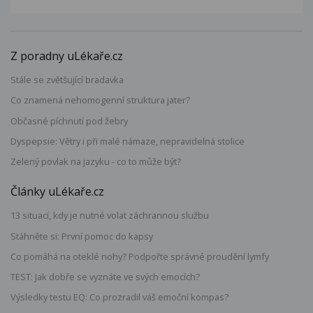
Z poradny uLékaře.cz
Stále se zvětšující bradavka
Co znamená nehomogenní struktura jater?
Občasné píchnutí pod žebry
Dyspepsie: Větry i při malé námaze, nepravidelná stolice
Zelený povlak na jazyku - co to může být?
Články uLékaře.cz
13 situací, kdy je nutné volat záchrannou službu
Stáhněte si: První pomoc do kapsy
Co pomáhá na oteklé nohy? Podpořte správné proudění lymfy
TEST: Jak dobře se vyznáte ve svých emocích?
Výsledky testu EQ: Co prozradil váš emoční kompas?