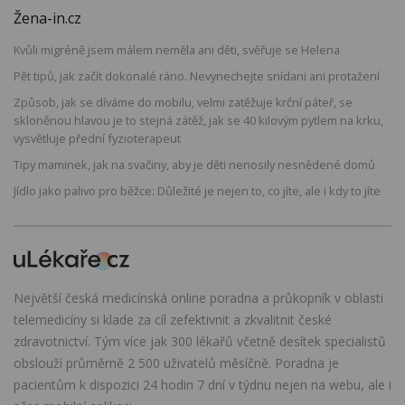
Žena-in.cz
Kvůli migréně jsem málem neměla ani děti, svěřuje se Helena
Pět tipů, jak začít dokonalé ráno. Nevynechejte snídani ani protažení
Způsob, jak se díváme do mobilu, velmi zatěžuje krční páteř, se
skloněnou hlavou je to stejná zátěž, jak se 40 kilovým pytlem na krku,
vysvětluje přední fyzioterapeut
Tipy maminek, jak na svačiny, aby je děti nenosily nesnědené domů
Jídlo jako palivo pro běžce: Důležité je nejen to, co jíte, ale i kdy to jíte
Největší česká medicínská online poradna a průkopník v oblasti
telemedicíny si klade za cíl zefektivnit a zkvalitnit české
zdravotnictví. Tým více jak 300 lékařů včetně desítek specialistů
obslouží průměrně 2 500 uživatelů měsíčně. Poradna je
pacientům k dispozici 24 hodin 7 dní v týdnu nejen na webu, ale i