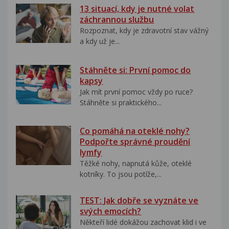
13 situací, kdy je nutné volat
záchrannou službu
Rozpoznat, kdy je zdravotní stav vážný
a kdy už je...
Stáhněte si: První pomoc do
kapsy
Jak mít první pomoc vždy po ruce?
Stáhněte si praktického...
Co pomáhá na oteklé nohy?
Podpořte správné proudění
lymfy
Těžké nohy, napnutá kůže, oteklé
kotníky. To jsou potíže,...
TEST: Jak dobře se vyznáte ve
svých emocích?
Někteří lidé dokážou zachovat klid i ve