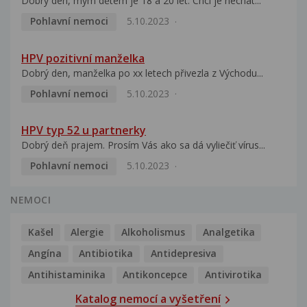
Dobrý den, mým dětem je 18 a 20 let. Chci je nechat...
Pohlavní nemoci
5.10.2023
HPV pozitivní manželka
Dobrý den, manželka po xx letech přivezla z Východu...
Pohlavní nemoci
5.10.2023
HPV typ 52 u partnerky
Dobrý deň prajem. Prosím Vás ako sa dá vyliečiť vírus...
Pohlavní nemoci
5.10.2023
NEMOCI
Kašel
Alergie
Alkoholismus
Analgetika
Angína
Antibiotika
Antidepresiva
Antihistaminika
Antikoncepce
Antivirotika
Katalog nemocí a vyšetření