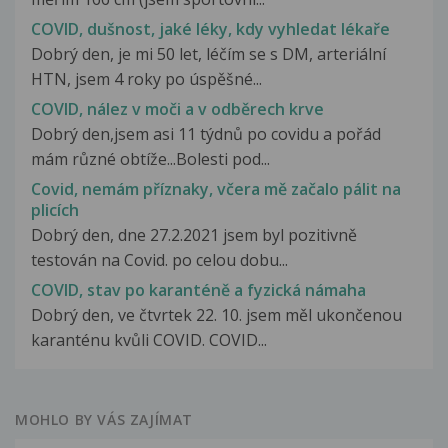
COVID, dušnost, jaké léky, kdy vyhledat lékaře
Dobrý den, je mi 50 let, léčím se s DM, arteriální
HTN, jsem 4 roky po úspěšné...
COVID, nález v moči a v odběrech krve
Dobrý den,jsem asi 11 týdnů po covidu a pořád
mám různé obtíže...Bolesti pod...
Covid, nemám příznaky, včera mě začalo pálit na
plicích
Dobrý den, dne 27.2.2021 jsem byl pozitivně
testován na Covid. po celou dobu...
COVID, stav po karanténě a fyzická námaha
Dobrý den, ve čtvrtek 22. 10. jsem měl ukončenou
karanténu kvůli COVID. COVID...
MOHLO BY VÁS ZAJÍMAT