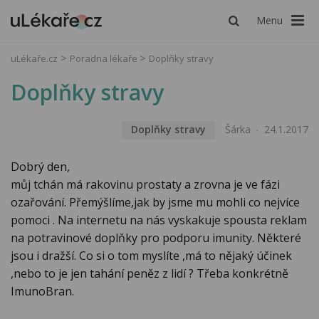
Menu
uLékaře.cz
Poradna lékaře
Doplňky stravy
Doplňky stravy
Doplňky stravy
Šárka
24.1.2017
Dobrý den,
můj tchán má rakovinu prostaty a zrovna je ve fázi
ozařování. Přemýšlíme,jak by jsme mu mohli co nejvíce
pomoci . Na internetu na nás vyskakuje spousta reklam
na potravinové doplňky pro podporu imunity. Některé
jsou i dražší. Co si o tom myslíte ,má to nějaký účinek
,nebo to je jen tahání peněz z lidí ? Třeba konkrétně
ImunoBran.