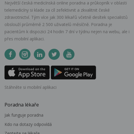
Největší česká medicínská online poradna a průkopník v oblasti
telemedicíny si klade za cíl zefektivnit a zkvalitnit české
zdravotnictví. Tým více jak 300 lékařů včetně desítek specialistů
obslouží průměrně 2 500 uživatelů měsíčně. Poradna je
pacientům k dispozici 24 hodin 7 dní v týdnu nejen na webu, ale i
přes mobilní aplikaci.
Stáhněte si mobilní aplikaci
Poradna lékaře
Jak funguje poradna
Kdo na dotazy odpovídá
Zeptejte se lékaře