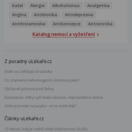
Kašel
Alergie
Alkoholismus
Analgetika
Angína
Antibiotika
Antidepresiva
Antihistaminika
Antikoncepce
Antivirotika
Katalog nemocí a vyšetření
Z poradny uLékaře.cz
Stále se zvětšující bradavka
Co znamená nehomogenní struktura jater?
Občasné píchnutí pod žebry
Dyspepsie: Větry i při malé námaze, nepravidelná stolice
Zelený povlak na jazyku - co to může být?
Články uLékaře.cz
13 situací, kdy je nutné volat záchrannou službu