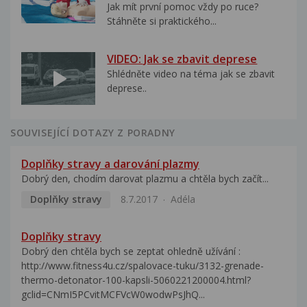
Jak mít první pomoc vždy po ruce?
Stáhněte si praktického...
VIDEO: Jak se zbavit deprese
Shlédněte video na téma jak se zbavit
deprese..
SOUVISEJÍCÍ DOTAZY Z PORADNY
Doplňky stravy a darování plazmy
Dobrý den, chodím darovat plazmu a chtěla bych začít...
Doplňky stravy
8.7.2017
Adéla
Doplňky stravy
Dobrý den chtěla bych se zeptat ohledně užívání :
http://www.fitness4u.cz/spalovace-tuku/3132-grenade-
thermo-detonator-100-kapsli-5060221200004.html?
gclid=CNmI5PCvitMCFVcW0wodwPsJhQ...