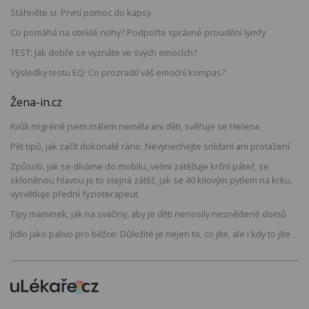
Stáhněte si: První pomoc do kapsy
Co pomáhá na oteklé nohy? Podpořte správné proudění lymfy
TEST: Jak dobře se vyznáte ve svých emocích?
Výsledky testu EQ: Co prozradil váš emoční kompas?
Žena-in.cz
Kvůli migréně jsem málem neměla ani děti, svěřuje se Helena
Pět tipů, jak začít dokonalé ráno. Nevynechejte snídani ani protažení
Způsob, jak se díváme do mobilu, velmi zatěžuje krční páteř, se
skloněnou hlavou je to stejná zátěž, jak se 40 kilovým pytlem na krku,
vysvětluje přední fyzioterapeut
Tipy maminek, jak na svačiny, aby je děti nenosily nesnědené domů
Jídlo jako palivo pro běžce: Důležité je nejen to, co jíte, ale i kdy to jíte