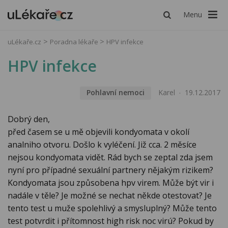
Menu
uLékaře.cz
Poradna lékaře
HPV infekce
HPV infekce
Pohlavní nemoci
Karel
19.12.2017
Dobrý den,
před časem se u mě objevili kondyomata v okolí
analniho otvoru. Došlo k vyléčení. Již cca. 2 měsíce
nejsou kondyomata vidět. Rád bych se zeptal zda jsem
nyní pro případné sexuální partnery nějakým rizikem?
Kondyomata jsou způsobena hpv virem. Může být vir i
nadále v těle? Je možné se nechat někde otestovat? Je
tento test u muže spolehlivý a smysluplný? Může tento
test potvrdit i přítomnost high risk noc virú? Pokud by