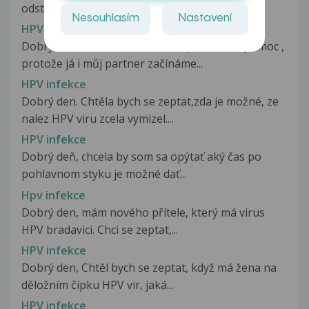
odstranění kondylomatu....
Nesouhlasím
Nastavení
HPV infekce
Dobrý den, obracím se na Vás s prosbou o pomoc ,
protože já i můj partner začínáme...
HPV infekce
Dobrý den. Chtěla bych se zeptat,zda je možné, ze
nalez HPV viru zcela vymizel....
HPV infekce
Dobrý deň, chcela by som sa opýtať aký čas po
pohlavnom styku je možné dať...
Hpv infekce
Dobrý den, mám nového přítele, který má virus
HPV bradavici. Chci se zeptat,...
HPV infekce
Dobrý den, Chtěl bych se zeptat, když má žena na
děložním čípku HPV vir, jaká...
HPV infekce