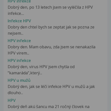
HPV infekce
Dobrý den, po 13 letech jsem se vyléčila z HPV
infekce....
Infekce HPV
Dobry den chtel bych se zeptat jak se pozna ze
nejsem...
HPV infekce
Dobry den. Mam obavu, zda jsem se nenakazila
HPV virem...
HPV infekce
Dobrý den, virus HPV jsem chytla od
"kamaráda",který...
HPV u mužů
Dobrý den, jak se léčí infekce HPV u mužů a jak
dlouho...
HPV
Dobrý deň akú šancu ma 21 ročný človek na