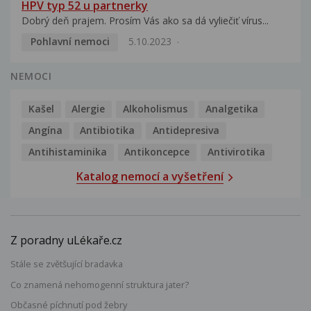
HPV typ 52 u partnerky
Dobrý deň prajem. Prosím Vás ako sa dá vyliečiť vírus...
Pohlavní nemoci
5.10.2023
NEMOCI
Kašel
Alergie
Alkoholismus
Analgetika
Angína
Antibiotika
Antidepresiva
Antihistaminika
Antikoncepce
Antivirotika
Katalog nemocí a vyšetření
Z poradny uLékaře.cz
Stále se zvětšující bradavka
Co znamená nehomogenní struktura jater?
Občasné píchnutí pod žebry