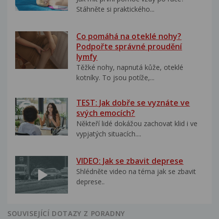
Stáhněte si praktického...
Co pomáhá na oteklé nohy?
Podpořte správné proudění
lymfy
Těžké nohy, napnutá kůže, oteklé
kotníky. To jsou potíže,...
TEST: Jak dobře se vyznáte ve
svých emocích?
Někteří lidé dokážou zachovat klid i ve
vypjatých situacích....
VIDEO: Jak se zbavit deprese
Shlédněte video na téma jak se zbavit
deprese..
SOUVISEJÍCÍ DOTAZY Z PORADNY