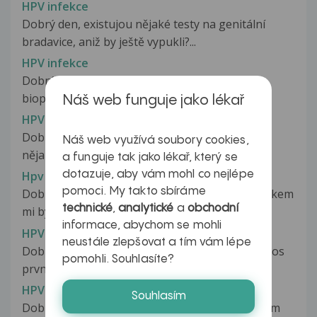
HPV infekce
Dobrý den, existujou nějaké testy na genitální
bradavice, aniž by ještě vypukli?...
HPV infekce
Dobrý den, Chtěla bych se zeptat byla jsem na
biopsii čípku byl mi zjištěn...
Náš web funguje jako lékař
HPV infekce
Dobrý den,zajímalo by mne, jestli se můj muž
Náš web využívá soubory cookies,
nějakým testem může dozvědět,jestli...
a funguje tak jako lékař, který se
dotazuje, aby vám mohl co nejlépe
Hpv infekce
pomoci. My takto sbíráme
Dobrý den pane doktore, Je mi 24 a před půl rokem
technické
,
analytické
a
obchodní
mi byl poprvé zjištěn hpv...
informace, abychom se mohli
HPV infekce
neustále zlepšovat a tím vám lépe
Dobrý den, chtěla bych Vás poprosit o rady. Letos
pomohli. Souhlasíte?
prvně v září mi na cytologii...
HPV infekce
Souhlasím
Dobrý den, Před 4 lety jsem byla na chirurgickém