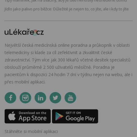
Tipy maminek, jak na svačiny, aby je děti nenosily nesnědené domů
Jídlo jako palivo pro běžce: Důležité je nejen to, co jíte, ale i kdy to jíte
Největší česká medicínská online poradna a průkopník v oblasti
telemedicíny si klade za cíl zefektivnit a zkvalitnit české
zdravotnictví. Tým více jak 300 lékařů včetně desítek specialistů
obslouží průměrně 2 500 uživatelů měsíčně. Poradna je
pacientům k dispozici 24 hodin 7 dní v týdnu nejen na webu, ale i
přes mobilní aplikaci.
Stáhněte si mobilní aplikaci