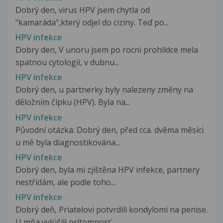
Dobrý den, virus HPV jsem chytla od
"kamaráda",který odjel do ciziny. Teď po...
HPV infekce
Dobry den, V unoru jsem po rocni prohlidce mela
spatnou cytologii, v dubnu...
HPV infekce
Dobrý den, u partnerky byly nalezeny změny na
děložním čípku (HPV). Byla na...
HPV infekce
Původní otázka: Dobrý den, před cca. dvěma měsíci
u mě byla diagnostikována...
HPV infekce
Dobrý den, byla mi zjištěna HPV infekce, partnery
nestřídám, ale podle toho...
HPV infekce
Dobrý deň, Priatelovi potvrdili kondylomi na penise.
U mňa vylúčili prítomnosť...