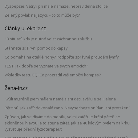
Dyspepsie: Větry i při malé námaze, nepravidelná stolice
Zelený povlak na jazyku - co to může být?
Články uLékaře.cz
13 situací, kdy je nutné volat záchrannou službu
Stáhněte si: První pomoc do kapsy
Co pomáhá na oteklé nohy? Podpořte správné proudění lymfy
TEST: Jak dobře se vyznáte ve svých emocích?
Výsledky testu EQ: Co prozradil váš emoční kompas?
Žena-in.cz
Kvůli migréně jsem málem neměla ani děti, svěřuje se Helena
Pět tipů, jak začít dokonalé ráno. Nevynechejte snídani ani protažení
Způsob, jak se díváme do mobilu, velmi zatěžuje krční páteř, se
skloněnou hlavou je to stejná zátěž, jak se 40 kilovým pytlem na krku,
vysvětluje přední fyzioterapeut