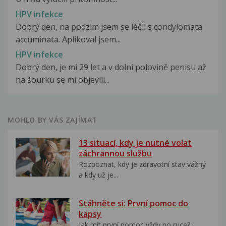
HPV infekce
Dobrý den, na podzim jsem se léčil s condylomata
accuminata. Aplikoval jsem...
HPV infekce
Dobrý den, je mi 29 let a v dolní polovině penisu až
na šourku se mi objevili...
MOHLO BY VÁS ZAJÍMAT
13 situací, kdy je nutné volat
záchrannou službu
Rozpoznat, kdy je zdravotní stav vážný
a kdy už je...
Stáhněte si: První pomoc do
kapsy
Jak mít první pomoc vždy po ruce?