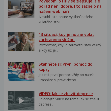
Povědomí o HPV se zlepšuje, ale
pořád není dobré. I to zaznělo na
našem webináři
Nestihli jste online vysílání našeho
kulatého stolu...
13 situací, kdy je nutné volat
záchrannou službu
Rozpoznat, kdy je zdravotní stav vážný
a kdy už je...
Stáhněte si: První pomoc do
kapsy
Jak mít první pomoc vždy po ruce?
Stáhněte si praktického...
VIDEO: Jak se zbavit deprese
Shlédněte video na téma jak se zbavit
deprese..