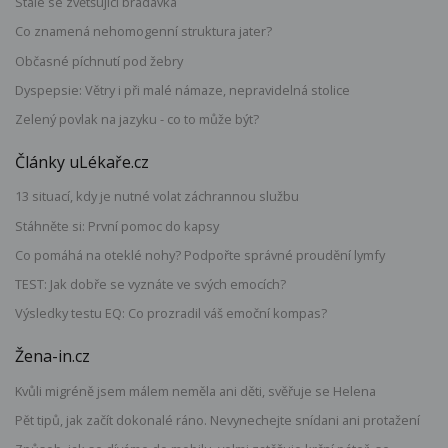
Stále se zvětšující bradavka
Co znamená nehomogenní struktura jater?
Občasné píchnutí pod žebry
Dyspepsie: Větry i při malé námaze, nepravidelná stolice
Zelený povlak na jazyku - co to může být?
Články uLékaře.cz
13 situací, kdy je nutné volat záchrannou službu
Stáhněte si: První pomoc do kapsy
Co pomáhá na oteklé nohy? Podpořte správné proudění lymfy
TEST: Jak dobře se vyznáte ve svých emocích?
Výsledky testu EQ: Co prozradil váš emoční kompas?
Žena-in.cz
Kvůli migréně jsem málem neměla ani děti, svěřuje se Helena
Pět tipů, jak začít dokonalé ráno. Nevynechejte snídani ani protažení