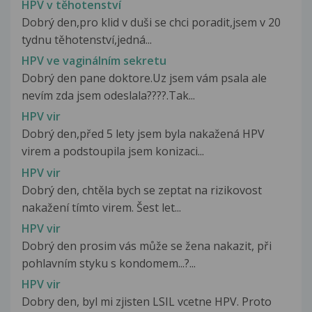
HPV v těhotenství
Dobrý den,pro klid v duši se chci poradit,jsem v 20
tydnu těhotenství,jedná...
HPV ve vaginálním sekretu
Dobrý den pane doktore.Uz jsem vám psala ale
nevím zda jsem odeslala????.Tak...
HPV vir
Dobrý den,před 5 lety jsem byla nakažená HPV
virem a podstoupila jsem konizaci...
HPV vir
Dobrý den, chtěla bych se zeptat na rizikovost
nakažení tímto virem. Šest let...
HPV vir
Dobrý den prosim vás může se žena nakazit, při
pohlavním styku s kondomem...?...
HPV vir
Dobry den, byl mi zjisten LSIL vcetne HPV. Proto