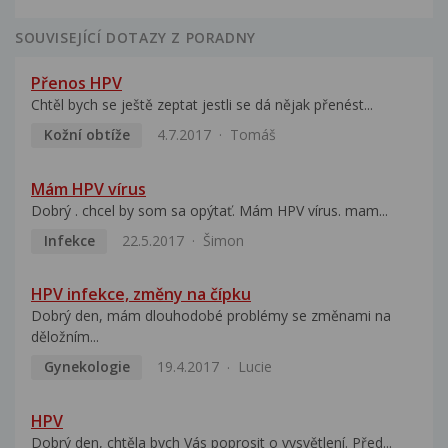
SOUVISEJÍCÍ DOTAZY Z PORADNY
Přenos HPV
Chtěl bych se ještě zeptat jestli se dá nějak přenést...
Kožní obtíže
4.7.2017
Tomáš
Mám HPV vírus
Dobrý . chcel by som sa opýtať. Mám HPV vírus. mam...
Infekce
22.5.2017
Šimon
HPV infekce, změny na čípku
Dobrý den, mám dlouhodobé problémy se změnami na
děložním...
Gynekologie
19.4.2017
Lucie
HPV
Dobrý den, chtěla bych Vás poprosit o vysvětlení. Před...