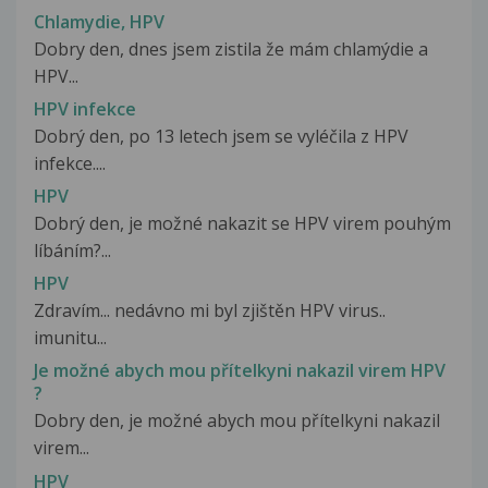
Chlamydie, HPV
Dobry den, dnes jsem zistila že mám chlamýdie a
HPV...
HPV infekce
Dobrý den, po 13 letech jsem se vyléčila z HPV
infekce....
HPV
Dobrý den, je možné nakazit se HPV virem pouhým
líbáním?...
HPV
Zdravím... nedávno mi byl zjištěn HPV virus..
imunitu...
Je možné abych mou přítelkyni nakazil virem HPV
?
Dobry den, je možné abych mou přítelkyni nakazil
virem...
HPV