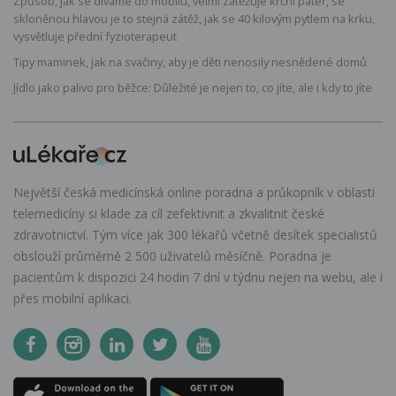
Způsob, jak se díváme do mobilu, velmi zatěžuje krční páteř, se
skloněnou hlavou je to stejná zátěž, jak se 40 kilovým pytlem na krku,
vysvětluje přední fyzioterapeut
Tipy maminek, jak na svačiny, aby je děti nenosily nesnědené domů
Jídlo jako palivo pro běžce: Důležité je nejen to, co jíte, ale i kdy to jíte
Největší česká medicínská online poradna a průkopník v oblasti
telemedicíny si klade za cíl zefektivnit a zkvalitnit české
zdravotnictví. Tým více jak 300 lékařů včetně desítek specialistů
obslouží průměrně 2 500 uživatelů měsíčně. Poradna je
pacientům k dispozici 24 hodin 7 dní v týdnu nejen na webu, ale i
přes mobilní aplikaci.