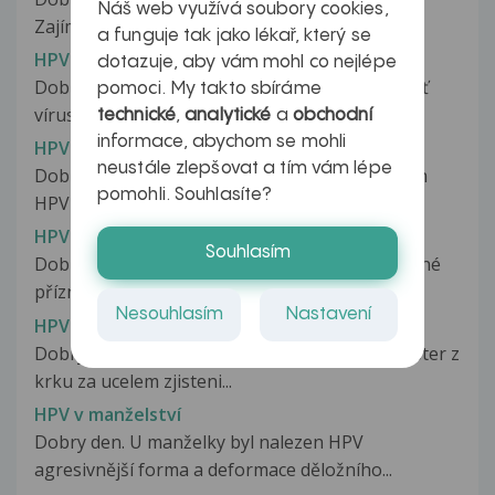
Náš web využívá soubory cookies,
Zajímá mě, jak dlouho tento virus...
a funguje tak jako lékař, který se
HPV typ 52 u partnerky
dotazuje, aby vám mohl co nejlépe
Dobrý deň prajem. Prosím Vás ako sa dá vyliečiť
pomoci. My takto sbíráme
vírus HVP 52,ktorý diagnostikovali...
technické
,
analytické
a
obchodní
informace, abychom se mohli
HPV u muzu
neustále zlepšovat a tím vám lépe
Dobry den. Byvale pritelkyni byl diagnostikovan
pomohli. Souhlasíte?
HPV a nasledne prodelala konizaci...
HPV u muže
Souhlasím
Dobrý den, mám lehký výskyt HPV, nemám žádné
příznaky. N otázku "jestlimohu...
Nesouhlasím
Nastavení
HPV v krku
Dobry den, cetla jsem zde, ze je mozne udelat ster z
krku za ucelem zjisteni...
HPV v manželství
Dobry den. U manželky byl nalezen HPV
agresivnější forma a deformace děložního...