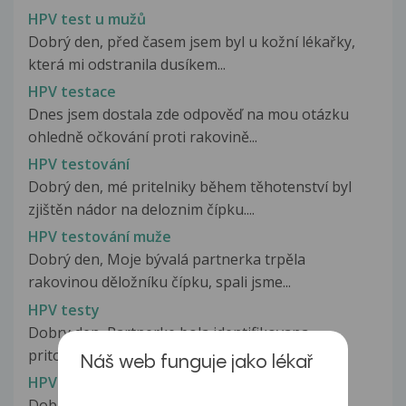
HPV test u mužů
Dobrý den, před časem jsem byl u kožní lékařky,
která mi odstranila dusíkem...
HPV testace
Dnes jsem dostala zde odpověď na mou otázku
ohledně očkování proti rakovině...
HPV testování
Dobrý den, mé pritelniky během těhotenství byl
zjištěn nádor na deloznim čípku....
HPV testování muže
Dobrý den, Moje bývalá partnerka trpěla
rakovinou děložníku čípku, spali jsme...
HPV testy
Dobry den, Partnerke bola identifikovana
pritomnost HPV, konkretne aj kmenu...
Náš web funguje jako lékař
HPV typ 16, ASCUS
Dobrý den, byl mi zjištěn HPV typ 16 (ASCUS).