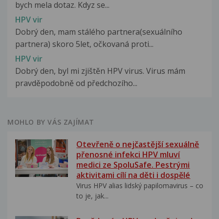
bych mela dotaz. Kdyz se...
HPV vir
Dobrý den, mam stálého partnera(sexuálního
partnera) skoro 5let, očkovaná proti...
HPV vir
Dobrý den, byl mi zjištěn HPV virus. Virus mám
pravděpodobně od předchozího...
MOHLO BY VÁS ZAJÍMAT
Otevřeně o nejčastější sexuálně
přenosné infekci HPV mluví
medici ze SpoluSafe. Pestrými
aktivitami cílí na děti i dospělé
Virus HPV alias lidský papilomavirus – co
to je, jak...