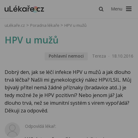
Menu
uLékaře.cz
Poradna lékaře
HPV u mužů
HPV u mužů
Pohlavní nemoci
Tereza
18.10.2016
Dobrý den, jak se léčí infekce HPV u mužů a jak dlouho
trvá léčba? Našli mi gynekologický nález HPV/LSIL. Můj
bývalý přítel nemá žádné příznaky (bradavice atd...) je
tedy možné že je HPV pozitivní? Nebo jenom já? Jak
dlouho trvá, než se imunitní systém s virem vypořádá?
Děkuji za odpověd.
Odpovídá lékař: