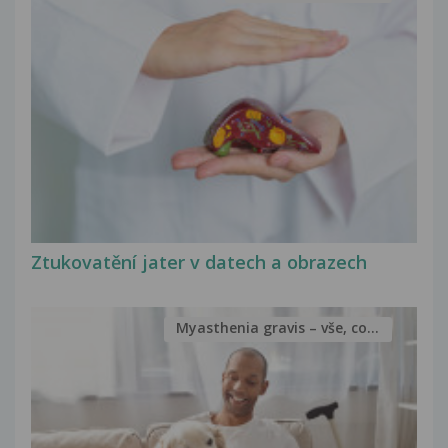
Ztukovatění jater v datech a obrazech
Myasthenia gravis – vše, co...