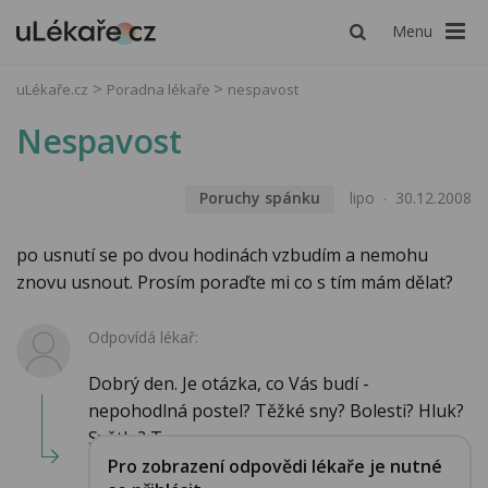
Menu
uLékaře.cz
Poradna lékaře
nespavost
Nespavost
Poruchy spánku
lipo
30.12.2008
po usnutí se po dvou hodinách vzbudím a nemohu
znovu usnout. Prosím poraďte mi co s tím mám dělat?
Odpovídá lékař:
Dobrý den. Je otázka, co Vás budí -
nepohodlná postel? Těžké sny? Bolesti? Hluk?
Světlo? To...
Pro zobrazení odpovědi lékaře je nutné