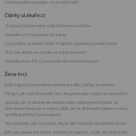
Zelený povlak na jazyku - co to může být?
Články uLékaře.cz
13 situací, kdy je nutné volat záchrannou službu
Stáhněte si: První pomoc do kapsy
Co pomáhá na oteklé nohy? Podpořte správné proudění lymfy
TEST: Jak dobře se vyznáte ve svých emocích?
Výsledky testu EQ: Co prozradil váš emoční kompas?
Žena-in.cz
Kvůli migréně jsem málem neměla ani děti, svěřuje se Helena
Pět tipů, jak začít dokonalé ráno. Nevynechejte snídani ani protažení
Způsob, jak se díváme do mobilu, velmi zatěžuje krční páteř, se
skloněnou hlavou je to stejná zátěž, jak se 40 kilovým pytlem na krku,
vysvětluje přední fyzioterapeut
Tipy maminek, jak na svačiny, aby je děti nenosily nesnědené domů
Jídlo jako palivo pro běžce: Důležité je nejen to, co jíte, ale i kdy to jíte