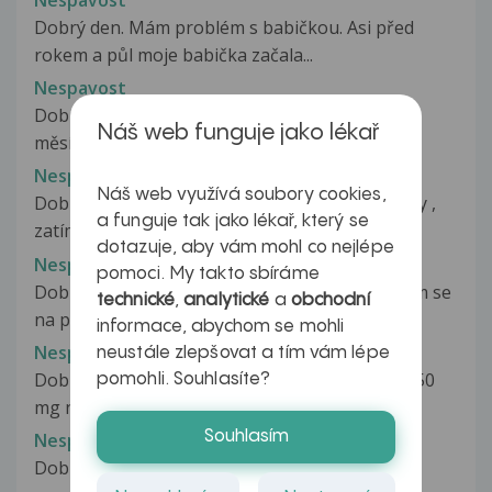
Nespavost
Dobrý den. Mám problém s babičkou. Asi před
rokem a půl moje babička začala...
Nespavost
Dobrý den, Mám dotaz týkající se spánku. Před
Náš web funguje jako lékař
měsícem jsem začala brát antidepresiva...
Nespavost
Náš web využívá soubory cookies,
Dobrý den, již jsem psala o radu s tocenim hlavy ,
a funguje tak jako lékař, který se
zatím to tedy vypadá od krční...
dotazuje, aby vám mohl co nejlépe
Nespavost
pomoci. My takto sbíráme
Dobrý den,trpím dlouhodobou nespavostí,léčím se
technické
,
analytické
a
obchodní
na psychiatrii,už jsem vyzkoušela...
informace, abychom se mohli
Nespavost
neustále zlepšovat a tím vám lépe
Dobrý den, byla mi předepsána AD Tritico Ac 150
pomohli. Souhlasíte?
mg na inosmnii, v jedné dávce...
Souhlasím
Nespavost
Dobrý den.Už 6let se léčím na psychiatrii s