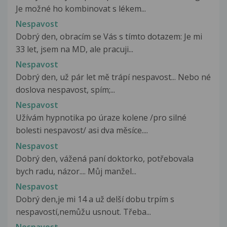
Je možné ho kombinovat s lékem...
Nespavost
Dobrý den, obracím se Vás s tímto dotazem: Je mi
33 let, jsem na MD, ale pracuji...
Nespavost
Dobrý den, už pár let mě trápí nespavost... Nebo né
doslova nespavost, spím;...
Nespavost
Užívám hypnotika po úraze kolene /pro silné
bolesti nespavost/ asi dva měsíce....
Nespavost
Dobrý den, vážená paní doktorko, potřebovala
bych radu, názor.... Můj manžel...
Nespavost
Dobrý den,je mi 14 a už delší dobu trpím s
nespavostí,nemůžu usnout. Třeba...