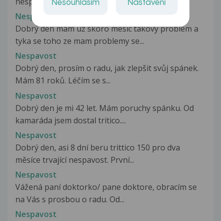
nespavostí.Užīvám již několikåté...
Nesouhlasím
Nastavení
Nespavost
Dobrý den mam uz skoro mesic takovy problem a
tyka se toho ze mam problemy se...
Nespavost
Dobrý den, prosím o radu, jak zlepšit svůj spánek.
Mám 81 roků. Léčím se s...
Nespavost
Dobrý den je mi 42 let. Mám poruchy spánku. Od
kamaráda jsem dostal tritico....
Nespavost
Dobrý den, asi 8 dní beru trittico 150 pro dva
měsíce trvající nespavost. První...
Nespavost
Vážená paní doktorko/ pane doktore, obracím se
na Vás s prosbou o radu. Od...
Nespavost