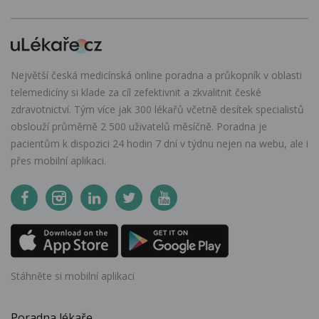
Největší česká medicínská online poradna a průkopník v oblasti
telemedicíny si klade za cíl zefektivnit a zkvalitnit české
zdravotnictví. Tým více jak 300 lékařů včetně desítek specialistů
obslouží průměrně 2 500 uživatelů měsíčně. Poradna je
pacientům k dispozici 24 hodin 7 dní v týdnu nejen na webu, ale i
přes mobilní aplikaci.
Stáhněte si mobilní aplikaci
Poradna lékaře