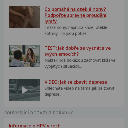
Co pomáhá na oteklé nohy?
Podpořte správné proudění
lymfy
Těžké nohy, napnutá kůže, oteklé
kotníky. To jsou potíže,...
TEST: Jak dobře se vyznáte ve
svých emocích?
Někteří lidé dokážou zachovat klid i ve
vypjatých situacích....
VIDEO: Jak se zbavit deprese
Shlédněte video na téma jak se zbavit
deprese..
SOUVISEJÍCÍ DOTAZY Z PORADNY
Informace o HPV virech