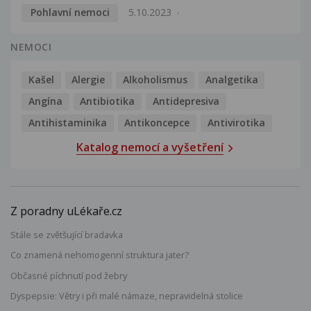
Pohlavní nemoci
5.10.2023
NEMOCI
Kašel
Alergie
Alkoholismus
Analgetika
Angína
Antibiotika
Antidepresiva
Antihistaminika
Antikoncepce
Antivirotika
Katalog nemocí a vyšetření
Z poradny uLékaře.cz
Stále se zvětšující bradavka
Co znamená nehomogenní struktura jater?
Občasné píchnutí pod žebry
Dyspepsie: Větry i při malé námaze, nepravidelná stolice