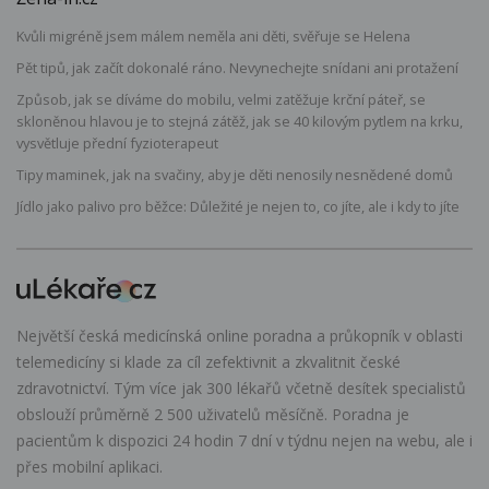
Kvůli migréně jsem málem neměla ani děti, svěřuje se Helena
Pět tipů, jak začít dokonalé ráno. Nevynechejte snídani ani protažení
Způsob, jak se díváme do mobilu, velmi zatěžuje krční páteř, se
skloněnou hlavou je to stejná zátěž, jak se 40 kilovým pytlem na krku,
vysvětluje přední fyzioterapeut
Tipy maminek, jak na svačiny, aby je děti nenosily nesnědené domů
Jídlo jako palivo pro běžce: Důležité je nejen to, co jíte, ale i kdy to jíte
Největší česká medicínská online poradna a průkopník v oblasti
telemedicíny si klade za cíl zefektivnit a zkvalitnit české
zdravotnictví. Tým více jak 300 lékařů včetně desítek specialistů
obslouží průměrně 2 500 uživatelů měsíčně. Poradna je
pacientům k dispozici 24 hodin 7 dní v týdnu nejen na webu, ale i
přes mobilní aplikaci.