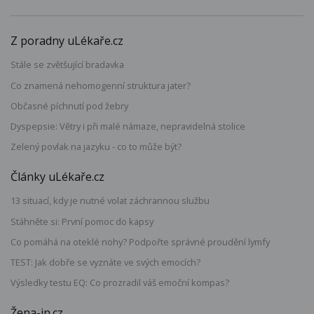
Z poradny uLékaře.cz
Stále se zvětšující bradavka
Co znamená nehomogenní struktura jater?
Občasné píchnutí pod žebry
Dyspepsie: Větry i při malé námaze, nepravidelná stolice
Zelený povlak na jazyku - co to může být?
Články uLékaře.cz
13 situací, kdy je nutné volat záchrannou službu
Stáhněte si: První pomoc do kapsy
Co pomáhá na oteklé nohy? Podpořte správné proudění lymfy
TEST: Jak dobře se vyznáte ve svých emocích?
Výsledky testu EQ: Co prozradil váš emoční kompas?
Žena-in.cz