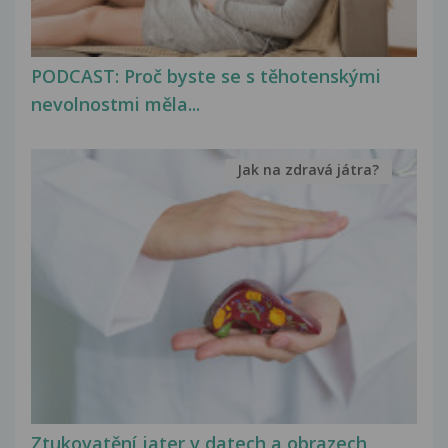
PODCAST: Proč byste se s těhotenskými
nevolnostmi měla...
Jak na zdravá játra?
Ztukovatění jater v datech a obrazech