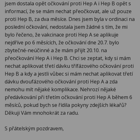
jsem dostala opět očkování proti Hep A i Hep B opět s
informací, že se mám nechat přeočkovat, ale už pouze
proti Hep B, za dva měsíce. Dnes jsem byla v ordinaci na
poslední očkování, nedostala jsem žádné s tím, že mi
bylo řečeno, že vakcinace proti Hep A se aplikuje
nejdříve po 6 měsících, že očkování dne 20.7. bylo
zbytečné-neúčinné a že mám přijít 20.10. na
přeočkování Hep A i Hep B. Chci se zeptat, kdy si mám
nechat aplikovat třetí dávku třífázového očkování proti
Hep B a kdy a jestli vůbec si mám nechat aplikovat třetí
dávku dvoufázového očkování proti Hep A a zda
nemohu mít nějaké komplikace. Nehrozí nějaké
předávkování při třetím očkování proti Hep A během 6
měsíců, pokud bych se řídila pokyny zdejších lékařů?
Děkuji Vám mnohokrát za radu.
S přátelským pozdravem,