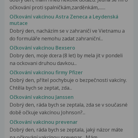
očkování proti spalničkám,zarděnkám,.......
Očkování vakcínou Astra Zeneca a Leydenská
mutace
Dobrý den, nacházím se v zahraničí ve Vietnamu a
do formuláře nemohu zadat zahraniční...
Očkování vakcínou Bexsero
Dobry den, moje dcera (8 let) by mela jit v pondeli
na ockovani druhou davkou...
Očkování vakcínou firmy Pfizer
Dobrý den, přítel pochybuje o bezpečnosti vakcíny.
Chtěla bych se zeptat, zda...
Očkování vakcínou Janssen
Dobrý den, ráda bych se zeptala, zda se v současné
době očkuje vakcínou Johnson?...
Očkování vakcínou prevenar
Dobrý den, ráda bych se zeptala, jaký názor máte
na očkování vakcínou prevenar....Mám...