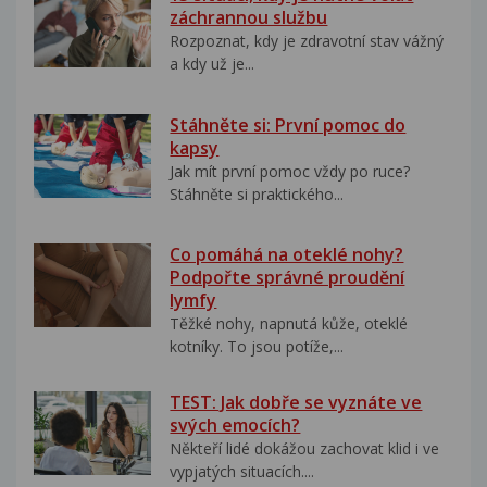
záchrannou službu
Rozpoznat, kdy je zdravotní stav vážný
a kdy už je...
Stáhněte si: První pomoc do
kapsy
Jak mít první pomoc vždy po ruce?
Stáhněte si praktického...
Co pomáhá na oteklé nohy?
Podpořte správné proudění
lymfy
Těžké nohy, napnutá kůže, oteklé
kotníky. To jsou potíže,...
TEST: Jak dobře se vyznáte ve
svých emocích?
Někteří lidé dokážou zachovat klid i ve
vypjatých situacích....