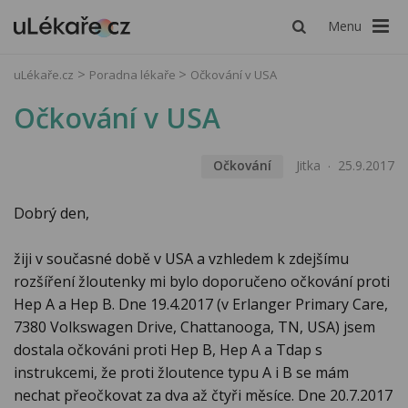
Menu
uLékaře.cz
Poradna lékaře
Očkování v USA
Očkování v USA
Očkování
Jitka
25.9.2017
Dobrý den,
žiji v současné době v USA a vzhledem k zdejšímu
rozšíření žloutenky mi bylo doporučeno očkování proti
Hep A a Hep B. Dne 19.4.2017 (v Erlanger Primary Care,
7380 Volkswagen Drive, Chattanooga, TN, USA) jsem
dostala očkováni proti Hep B, Hep A a Tdap s
instrukcemi, že proti žloutence typu A i B se mám
nechat přeočkovat za dva až čtyři měsíce. Dne 20.7.2017