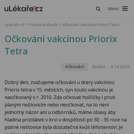
Menu
uLékaře.cz
Poradna lékaře
očkování vakcínou Priorix Tetra
Očkování vakcínou Priorix
Tetra
Očkování
Blanka
6.10.2015
Dobrý den, zvažujeme očkování u dcery vakcínou
Priorix tetra v 15. měsících, syn touto vakcínou je
naočkovaný v r. 2010. Zda očkovat holčičky i proti
planým neštovicím nebo neočkovat, na to není
jednotný názor ani u odborníků, máme obavy aby
hladina protilátek v krvi v dospělosti po 30 - 35 roce na
platné neštovice byla dostatečná kvůli těhotenství. Je