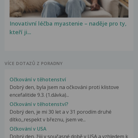
Inovativní léčba myastenie – naděje pro ty,
kteří ji...
VÍCE DOTAZŮ Z PORADNY
Očkování v těhotenství
Dobrý den, byla jsem na očkováni proti klistove
encefalitide 9.3. (1.dávka)...
Očkování v těhotenství?
Dobrý den, je mi 30 let a v 31 porodím druhé
dítko,,respekt v březnu, jsem ve...
Očkování v USA
Dobrý den, žiji v současné době v USA a vzhledem k