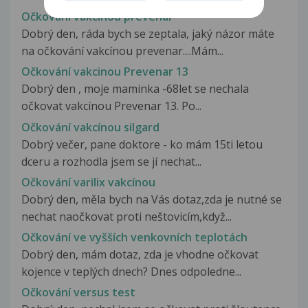
Očkování vakcínou prevenar
Dobrý den, ráda bych se zeptala, jaký názor máte
na očkování vakcínou prevenar....Mám...
Očkování vakcinou Prevenar 13
Dobrý den , moje maminka -68let se nechala
očkovat vakcínou Prevenar 13. Po...
Očkování vakcínou silgard
Dobrý večer, pane doktore - ko mám 15ti letou
dceru a rozhodla jsem se jí nechat...
Očkování varilix vakcínou
Dobrý den, měla bych na Vás dotaz,zda je nutné se
nechat naočkovat proti neštovicím,když...
Očkování ve vyšších venkovních teplotách
Dobrý den, mám dotaz, zda je vhodne očkovat
kojence v teplých dnech? Dnes odpoledne...
Očkování versus test