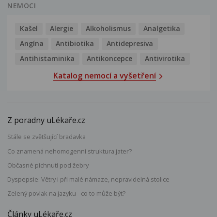
NEMOCI
Kašel
Alergie
Alkoholismus
Analgetika
Angína
Antibiotika
Antidepresiva
Antihistaminika
Antikoncepce
Antivirotika
Katalog nemocí a vyšetření
Z poradny uLékaře.cz
Stále se zvětšující bradavka
Co znamená nehomogenní struktura jater?
Občasné píchnutí pod žebry
Dyspepsie: Větry i při malé námaze, nepravidelná stolice
Zelený povlak na jazyku - co to může být?
Články uLékaře.cz