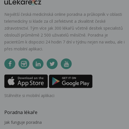
Největší česká medicínská online poradna a průkopník v oblasti
telemedicíny si klade za cíl zefektivnit a zkvalitnit české
zdravotnictví. Tým více jak 300 lékařů včetně desítek specialistů
obslouží průměrně 2 500 uživatelů měsíčně. Poradna je
pacientům k dispozici 24 hodin 7 dní v týdnu nejen na webu, ale i
přes mobilní aplikaci.
Stáhněte si mobilní aplikaci
Poradna lékaře
Jak funguje poradna