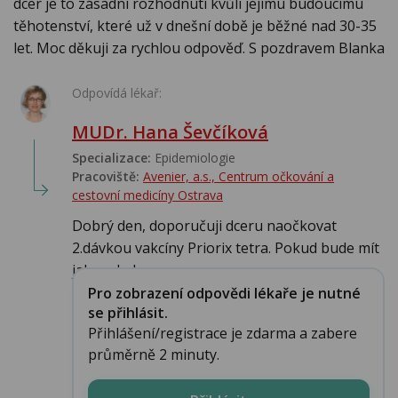
dcer je to zásadní rozhodnutí kvůli jejímu budoucímu
těhotenství, které už v dnešní době je běžné nad 30-35
let. Moc děkuji za rychlou odpověď. S pozdravem Blanka
Odpovídá lékař:
MUDr. Hana Ševčíková
Specializace:
Epidemiologie
Pracoviště:
Avenier, a.s., Centrum očkování a
cestovní medicíny Ostrava
Dobrý den, doporučuji dceru naočkovat
2.dávkou vakcíny Priorix tetra. Pokud bude mít
jako mlad...
Pro zobrazení odpovědi lékaře je nutné
se přihlásit.
Přihlášení/registrace je zdarma a zabere
průměrně 2 minuty.