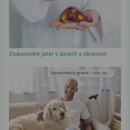
Ztukovatění jater v datech a obrazech
Myasthenia gravis – vše, co...