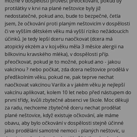
možné v dospělosti provést přeočkování, pokud by
protilátky v krvi na plané neštovice byly již
nedostatečné, pokud ano, bude to bezpečné, četla
jsem, že očkování proti planým neštovicím v dospělosti
či ve vyšším dětském věku má vyšší riziko nežádoucích
účinků. Je tedy lepší dceru naočkovat (dcera má
atopický ekzém a v koj.věku měla 3 měsíce alergii na
bílkovinu kravského mléka), v dospělosti příp.
přeočkovat, pokud je to možné, pokud ano - jakou
vakcínou ? nebo počkat, zda dcera neštovice prodělá v
předškolním věku, pokud ne, pak teprve nechat
naočkovat vakcínou Varilix a v jakém věku je nejlepší
vakcínu aplikovat, kolem 10 let nebo před nástupem do
první třídy, kvůli zbytečné absenci ve škole. Moc děkuji
za radu, nechceme zbytečně dceru nechat prodělat
plané neštovice, když existuje očkování, ale máme
obavu, aby bylo očkování v dospělosti stejně účinné
jako prodělání samotné nemoci - planých neštovic, u