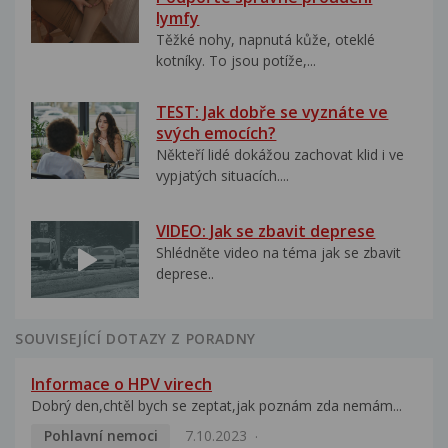
lymfy
Těžké nohy, napnutá kůže, oteklé
kotníky. To jsou potíže,...
TEST: Jak dobře se vyznáte ve
svých emocích?
Někteří lidé dokážou zachovat klid i ve
vypjatých situacích....
VIDEO: Jak se zbavit deprese
Shlédněte video na téma jak se zbavit
deprese..
SOUVISEJÍCÍ DOTAZY Z PORADNY
Informace o HPV virech
Dobrý den,chtěl bych se zeptat,jak poznám zda nemám...
Pohlavní nemoci
7.10.2023