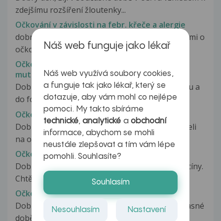
zdejšímu rozšíření žloutenky...
Očkování v závislosti na febr. křeče a alergie
dobrý den, mám hned několik dotazů. Jedná se mi o
Náš web funguje jako lékař
očkování proti spalničkám,zarděnkám,.......
Očkování vakcínou Astra Zeneca a Leydenská
mutace
Náš web využívá soubory cookies,
a funguje tak jako lékař, který se
Dobrý den, nacházím se v zahraničí ve Vietnamu a
dotazuje, aby vám mohl co nejlépe
do formuláře nemohu zadat zahraniční...
pomoci. My takto sbíráme
Očkování vakcínou Bexsero
technické
,
analytické
a
obchodní
Dobry den, moje dcera (8 let) by mela jit v pondeli
informace, abychom se mohli
na ockovani druhou davkou...
neustále zlepšovat a tím vám lépe
Očkování vakcínou firmy Pfizer
pomohli. Souhlasíte?
Dobrý den, přítel pochybuje o bezpečnosti vakcíny.
Chtěla bych se zeptat, zda...
Souhlasím
Očkování vakcínou Janssen
Dobrý den, ráda bych se zeptala, zda se v současné
Nesouhlasím
Nastavení
době očkuje vakcínou Johnson?...