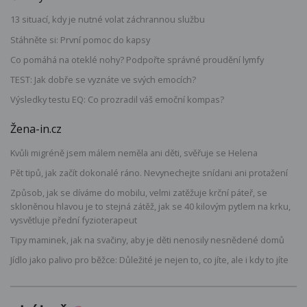
13 situací, kdy je nutné volat záchrannou službu
Stáhněte si: První pomoc do kapsy
Co pomáhá na oteklé nohy? Podpořte správné proudění lymfy
TEST: Jak dobře se vyznáte ve svých emocích?
Výsledky testu EQ: Co prozradil váš emoční kompas?
Žena-in.cz
Kvůli migréně jsem málem neměla ani děti, svěřuje se Helena
Pět tipů, jak začít dokonalé ráno. Nevynechejte snídani ani protažení
Způsob, jak se díváme do mobilu, velmi zatěžuje krční páteř, se
skloněnou hlavou je to stejná zátěž, jak se 40 kilovým pytlem na krku,
vysvětluje přední fyzioterapeut
Tipy maminek, jak na svačiny, aby je děti nenosily nesnědené domů
Jídlo jako palivo pro běžce: Důležité je nejen to, co jíte, ale i kdy to jíte