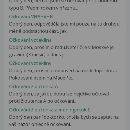
Dobrý den, nechal jsem se očkovat proti žloutence
typu B. Předm rokem v březnu...
Očkování VHA+VHB
Dobrý den, odpověděla jste mi pouze na tu druhou,
méně podstatnou část. Jak...
Očkování vzteklina
Dobrý den, prosím o radu.Neteř žije v Moskvě je
gravidni(3 měsíc) a dnes ji...
Očkování vztekliny
Dobrý den, prosím o odpověď na následující dotaz.
Pokousání psem na Madeiře:...
Očkování žloutenka A
Dobrý den, za jakou dobu lze nejdříve očkovat
proti žloutence A po očkování...
Očkování žloutenka a meningokok C
Dobrý den paní doktorko, chtěla bych se zeptat na
váš názor ohledně očkování...