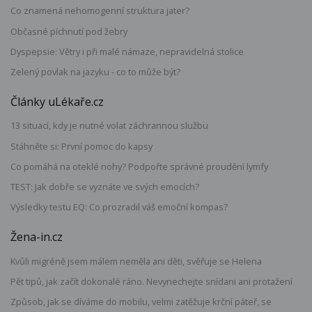
Co znamená nehomogenní struktura jater?
Občasné píchnutí pod žebry
Dyspepsie: Větry i při malé námaze, nepravidelná stolice
Zelený povlak na jazyku - co to může být?
Články uLékaře.cz
13 situací, kdy je nutné volat záchrannou službu
Stáhněte si: První pomoc do kapsy
Co pomáhá na oteklé nohy? Podpořte správné proudění lymfy
TEST: Jak dobře se vyznáte ve svých emocích?
Výsledky testu EQ: Co prozradil váš emoční kompas?
Žena-in.cz
Kvůli migréně jsem málem neměla ani děti, svěřuje se Helena
Pět tipů, jak začít dokonalé ráno. Nevynechejte snídani ani protažení
Způsob, jak se díváme do mobilu, velmi zatěžuje krční páteř, se