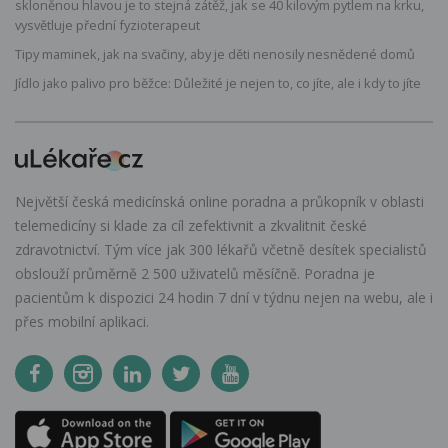
skloněnou hlavou je to stejná zátěž, jak se 40 kilovým pytlem na krku,
vysvětluje přední fyzioterapeut
Tipy maminek, jak na svačiny, aby je děti nenosily nesnědené domů
Jídlo jako palivo pro běžce: Důležité je nejen to, co jíte, ale i kdy to jíte
Největší česká medicínská online poradna a průkopník v oblasti
telemedicíny si klade za cíl zefektivnit a zkvalitnit české
zdravotnictví. Tým více jak 300 lékařů včetně desítek specialistů
obslouží průměrně 2 500 uživatelů měsíčně. Poradna je
pacientům k dispozici 24 hodin 7 dní v týdnu nejen na webu, ale i
přes mobilní aplikaci.