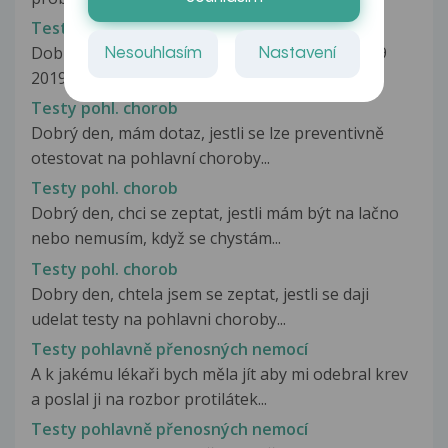
Testy otcovství
Dobrý den, už delší dobu mě trápí jedna věc...7.9
Nesouhlasím
Nastavení
2019 sem měl nechráněny styk...
Testy pohl. chorob
Dobrý den, mám dotaz, jestli se lze preventivně
otestovat na pohlavní choroby...
Testy pohl. chorob
Dobrý den, chci se zeptat, jestli mám být na lačno
nebo nemusím, když se chystám...
Testy pohl. chorob
Dobry den, chtela jsem se zeptat, jestli se daji
udelat testy na pohlavni choroby...
Testy pohlavně přenosných nemocí
A k jakému lékaři bych měla jít aby mi odebral krev
a poslal ji na rozbor protilátek...
Testy pohlavně přenosných nemocí