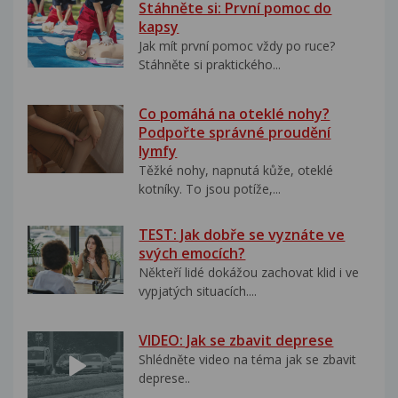
Stáhněte si: První pomoc do
kapsy
Jak mít první pomoc vždy po ruce?
Stáhněte si praktického...
Co pomáhá na oteklé nohy?
Podpořte správné proudění
lymfy
Těžké nohy, napnutá kůže, oteklé
kotníky. To jsou potíže,...
TEST: Jak dobře se vyznáte ve
svých emocích?
Někteří lidé dokážou zachovat klid i ve
vypjatých situacích....
VIDEO: Jak se zbavit deprese
Shlédněte video na téma jak se zbavit
deprese..