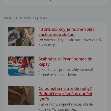
MOHLO BY VÁS ZAJÍMAT
13 situací, kdy je nutné volat
záchrannou službu
Rozpoznat, kdy je zdravotní stav vážný
a kdy už je...
Stáhněte si: První pomoc do
kapsy
Jak mít první pomoc vždy po ruce?
Stáhněte si praktického...
Co pomáhá na oteklé nohy?
Podpořte správné proudění
lymfy
Těžké nohy, napnutá kůže, oteklé
kotníky. To jsou potíže,...