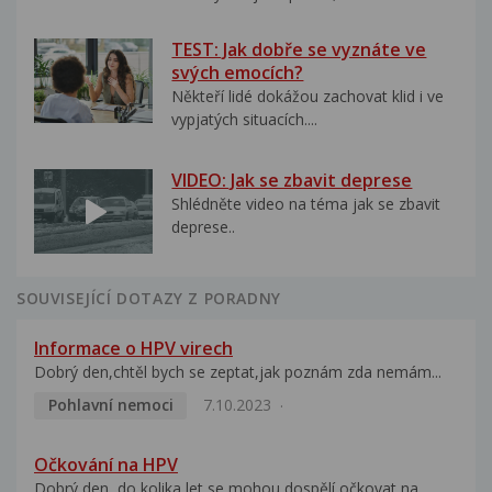
TEST: Jak dobře se vyznáte ve
svých emocích?
Někteří lidé dokážou zachovat klid i ve
vypjatých situacích....
VIDEO: Jak se zbavit deprese
Shlédněte video na téma jak se zbavit
deprese..
SOUVISEJÍCÍ DOTAZY Z PORADNY
Informace o HPV virech
Dobrý den,chtěl bych se zeptat,jak poznám zda nemám...
Pohlavní nemoci
7.10.2023
Očkování na HPV
Dobrý den, do kolika let se mohou dospělí očkovat na...