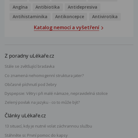
Angína
Antibiotika
Antidepresiva
Antihistaminika
Antikoncepce
Antivirotika
Katalog nemocí a vyšetření
Z poradny uLékaře.cz
Stále se zvětšující bradavka
Co znamená nehomogenní struktura jater?
Občasné píchnutí pod žebry
Dyspepsie: Větry i při malé námaze, nepravidelná stolice
Zelený povlak na jazyku - co to může být?
Články uLékaře.cz
13 situací, kdy je nutné volat záchrannou službu
Stáhněte si: První pomoc do kapsy