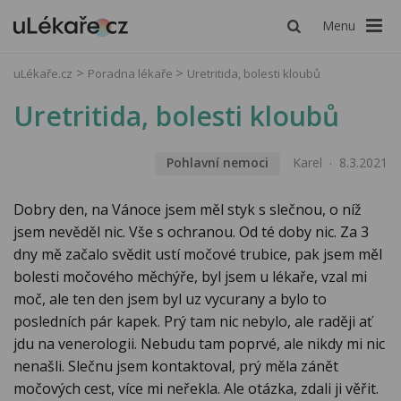
Menu
uLékaře.cz
Poradna lékaře
Uretritida, bolesti kloubů
Uretritida, bolesti kloubů
Pohlavní nemoci
Karel
8.3.2021
Dobry den, na Vánoce jsem měl styk s slečnou, o níž
jsem nevěděl nic. Vše s ochranou. Od té doby nic. Za 3
dny mě začalo svědit ustí močové trubice, pak jsem měl
bolesti močového měchýře, byl jsem u lékaře, vzal mi
moč, ale ten den jsem byl uz vycurany a bylo to
posledních pár kapek. Prý tam nic nebylo, ale raději ať
jdu na venerologii. Nebudu tam poprvé, ale nikdy mi nic
nenašli. Slečnu jsem kontaktoval, prý měla zánět
močových cest, více mi neřekla. Ale otázka, zdali ji věřit.