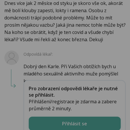
Dnes více jak 2 měsíce od styku je skoro vše ok, akorát
mě bolí klouby zapesti, lokty i ramena. Osobu z
domácnosti trápí podobné problémy. Může to mít
prosím nějakou vazbu? Jaká jina nemoc tohle může být?
Na koho se obrátit, když je ten covid a všude chybí
lékaři? Všude mi řekli až konec března. Dekuji
Odpovídá lékař:
Dobrý den Karle. Při Vašich obtížích bych u
mladého sexuálně aktivního muže pomýšlel
kr...
Pro zobrazení odpovědi lékaře je nutné
se přihlásit.
Přihlášení/registrace je zdarma a zabere
průměrně 2 minuty.
Přihlásit se