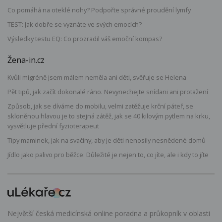
Co pomáhá na oteklé nohy? Podpořte správné proudění lymfy
TEST: Jak dobře se vyznáte ve svých emocích?
Výsledky testu EQ: Co prozradil váš emoční kompas?
Žena-in.cz
Kvůli migréně jsem málem neměla ani děti, svěřuje se Helena
Pět tipů, jak začít dokonalé ráno. Nevynechejte snídani ani protažení
Způsob, jak se díváme do mobilu, velmi zatěžuje krční páteř, se
skloněnou hlavou je to stejná zátěž, jak se 40 kilovým pytlem na krku,
vysvětluje přední fyzioterapeut
Tipy maminek, jak na svačiny, aby je děti nenosily nesnědené domů
Jídlo jako palivo pro běžce: Důležité je nejen to, co jíte, ale i kdy to jíte
Největší česká medicínská online poradna a průkopník v oblasti