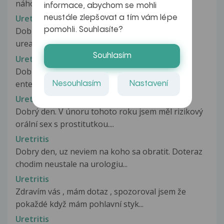
náhodný pohlavní styk, již...
informace, abychom se mohli
Uretritida způsobená ureaplasmaty
neustále zlepšovat a tím vám lépe
pomohli. Souhlasíte?
Dobrý den, chtěl bych se zeptat ohledně
ureaplasmy. Posledních 14-21 dní...
Souhlasím
Uretritida, plodnost
Dobrý den, byl mi opakovaně diagnostikován
enterokok v močové trubici. S partnerkou...
Nesouhlasím
Nastavení
Uretritida, STD
Dobrý den. V únoru tohoto roku jsem měl rizikový
orální sex s prostitutkou....
Uretritis
Dobry den, uz neviem na koho sa obratit. Doteraz
chodim neustale na urologiu...
Uretritis
Zdravím vás , mám dotaz , spozoroval jsem že
pokaždé když mám pohlavní styk...
Uretritis